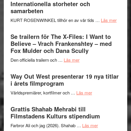
Hellström
Internationella storheter och
–
samarbeten
Huskvarna
om
KURT ROSENWINKEL tillhör en av vår tids …
Läs mer
Folkets
Ystad
Park
Swede
Se trailern för The X-Files: I Want to
–
Jazz
Believe – Vrach Frankenshtey – med
en
Festiva
Fox Mulder och Dana Scully
helt
2026
lysande
om
Den officiella trailern och …
Läs mer
–
kväll
Se
II
trailern
Way Out West presenterar 19 nya titlar
Internat
för
i årets filmprogram
storhet
The
och
om
Världspremiärer, kortfilmer och …
Läs mer
X-
samarb
Way
Files:
Out
Grattis Shahab Mehrabi till
I
West
Filmstadens Kulturs stipendium
Want
presenterar
to
om
Farbror Ali och jag (2026). Shahab …
Läs mer
19
Believe