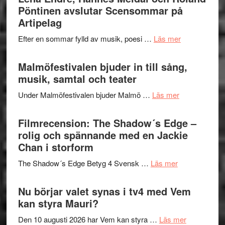
–
Pöntinen avslutar Scensommar på
bortom
fascineran
Artipelag
genrens
spännand
vidsträckta
om
Efter en sommar fylld av musik, poesi …
Läs mer
och
terräng
Lena
ger
Endre,
Malmöfestivalen bjuder in till sång,
mycket
Hannes
musik, samtal och teater
att
Meidal
tänka
om
Under Malmöfestivalen bjuder Malmö …
Läs mer
och
på
Malmöfestiva
Roland
bjuder
Filmrecension: The Shadow´s Edge –
Pöntinen
in
rolig och spännande med en Jackie
avslutar
till
Chan i storform
Scensommar
sång,
på
om
The Shadow´s Edge Betyg 4 Svensk …
Läs mer
musik,
Artipelag
Filmrecension
samtal
The
Nu börjar valet synas i tv4 med Vem
och
Shadow
kan styra Mauri?
teater
´s
om
Den 10 augusti 2026 har Vem kan styra …
Läs mer
Edge