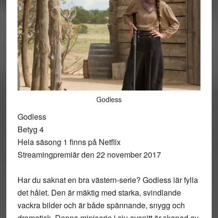
Godless
Godless
Betyg 4
Hela säsong 1 finns på Netflix
Streamingpremiär den 22 november 2017
Har du saknat en bra västern-serie? Godless lär fylla
det hålet. Den är mäktig med starka, svindlande
vackra bilder och är både spännande, snygg och
dramatisk. Denna miniserie i sju avsnitt är skapad av