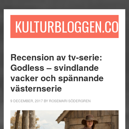
Hoppa
Hoppa
Hoppa
till
till
till
huvudinnehåll
det
sidfot
KULTURBLOGGEN.COM
primära
sidofältet
Recension av tv-serie:
Godless – svindlande
vacker och spännande
västernserie
9 DECEMBER, 2017
BY
ROSEMARI SÖDERGREN