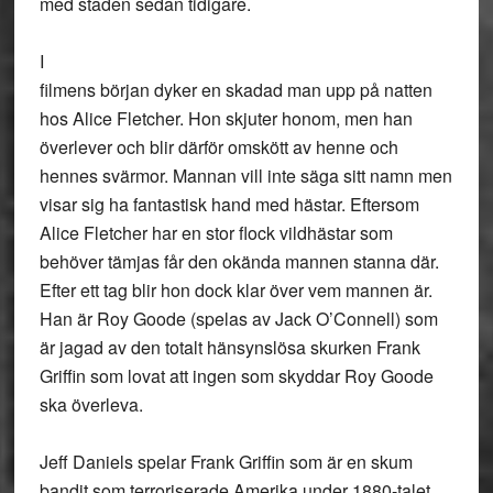
med staden sedan tidigare.
I
filmens början dyker en skadad man upp på natten
hos Alice Fletcher. Hon skjuter honom, men han
överlever och blir därför omskött av henne och
hennes svärmor. Mannan vill inte säga sitt namn men
visar sig ha fantastisk hand med hästar. Eftersom
Alice Fletcher har en stor flock vildhästar som
behöver tämjas får den okända mannen stanna där.
Efter ett tag blir hon dock klar över vem mannen är.
Han är Roy Goode (spelas av Jack O’Connell) som
är jagad av den totalt hänsynslösa skurken Frank
Griffin som lovat att ingen som skyddar Roy Goode
ska överleva.
Jeff Daniels spelar Frank Griffin som är en skum
bandit som terroriserade Amerika under 1880-talet.