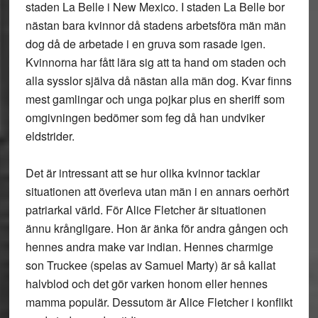
staden La Belle i New Mexico. I staden La Belle bor
nästan bara kvinnor då stadens arbetsföra män män
dog då de arbetade i en gruva som rasade igen.
Kvinnorna har fått lära sig att ta hand om staden och
alla sysslor själva då nästan alla män dog. Kvar finns
mest gamlingar och unga pojkar plus en sheriff som
omgivningen bedömer som feg då han undviker
eldstrider.
Det är intressant att se hur olika kvinnor tacklar
situationen att överleva utan män i en annars oerhört
patriarkal värld. För Alice Fletcher är situationen
ännu krångligare. Hon är änka för andra gången och
hennes andra make var indian. Hennes charmige
son Truckee (spelas av Samuel Marty) är så kallat
halvblod och det gör varken honom eller hennes
mamma populär. Dessutom är Alice Fletcher i konflikt