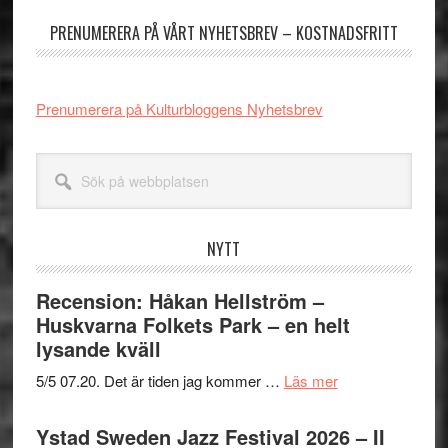
sidofält
PRENUMERERA PÅ VÅRT NYHETSBREV – KOSTNADSFRITT
Prenumerera på Kulturbloggens Nyhetsbrev
Sök
på
webbplatsen
NYTT
Recension: Håkan Hellström –
Huskvarna Folkets Park – en helt
lysande kväll
om
5/5 07.20. Det är tiden jag kommer …
Läs mer
Recension:
Håkan
Ystad Sweden Jazz Festival 2026 – II