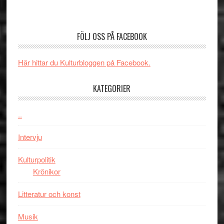
Nu
–
börjar
rolig
valet
och
FÖLJ OSS PÅ FACEBOOK
synas
spännande
i
med
Här hittar du Kulturbloggen på Facebook.
tv4
en
med
Jackie
KATEGORIER
Vem
Chan
kan
i
styra
..
storform
Mauri?
Intervju
Kulturpolitik
Krönikor
Litteratur och konst
Musik