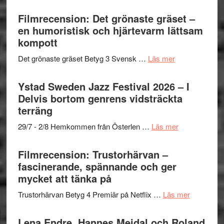
Grattis
nya
–
Shahab
Filmrecension: Det grönaste gräset –
titlar
Vrach
Mehrabi
en humoristisk och hjärtevarm lättsam
i
Frankenshtey
till
kompott
årets
–
Filmstadens
filmprogram
med
om
Det grönaste gräset Betyg 3 Svensk …
Läs mer
Kulturs
Fox
Filmrecension:
stipendium
Mulder
Det
Ystad Sweden Jazz Festival 2026 – I
och
grönaste
Delvis bortom genrens vidsträckta
Dana
gräset
terräng
Scully
–
om
29/7 - 2/8 Hemkommen från Österlen …
Läs mer
en
Ystad
humoristisk
Sweden
Filmrecension: Trustorhärvan –
och
Jazz
fascinerande, spännande och ger
hjärtevarm
Festival
mycket att tänka på
lättsam
2026
kompott
om
Trustorhärvan Betyg 4 Premiär på Netflix …
Läs mer
–
Filmrecens
I
Trustorhä
Lena Endre, Hannes Meidal och Roland
Delvis