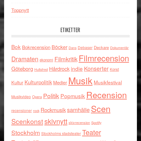
Toppnytt
ETIKETTER
Bok
Böcker
Bokrecension
Deckare
Debaser
Dokumentär
Dans
Filmrecension
Dramaten
Filmkritik
ekonomi
indie
Konserter
Göteborg
Hårdrock
Konst
Hultsfred
Musik
Kulturpolitik
Musikfestival
Kultur
Medier
Recension
Politik
Popmusik
Musikvideo
Opera
Scen
samhälle
Rockmusik
recensioner
rock
skivnytt
Scenkonst
skivrecension
Spotify
Teater
Stockholm
Stockholms stadsteater