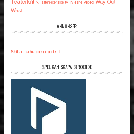
Teaterkritik
Way Out
tv
Video
Teaterrecension
TV-serie
West
ANNONSER
Shiba - urhunden med stil
SPEL KAN SKAPA BEROENDE