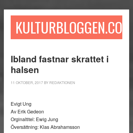
Hoppa
Hoppa
Hoppa
till
till
till
huvudinnehåll
det
sidfot
KULTURBLOGGEN.COM
primära
sidofältet
Ibland fastnar skrattet i
halsen
11 OKTOBER, 2017
BY
REDAKTIONEN
Evigt Ung
Av Erik Gedeon
Orginaltitel: Ewig Jung
Översättning: Klas Abrahamsson