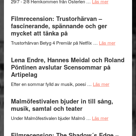
om
29/7 - 2/8 Hemkommen från Österlen …
Läs mer
en
Ystad
humoristisk
Sweden
Filmrecension: Trustorhärvan –
och
Jazz
fascinerande, spännande och ger
hjärtevarm
Festival
mycket att tänka på
lättsam
2026
kompott
om
Trustorhärvan Betyg 4 Premiär på Netflix …
Läs mer
–
Filmrecens
I
Trustorhä
Lena Endre, Hannes Meidal och Roland
Delvis
–
Pöntinen avslutar Scensommar på
bortom
fascineran
Artipelag
genrens
spännand
vidsträckta
om
Efter en sommar fylld av musik, poesi …
Läs mer
och
terräng
Lena
ger
Endre,
Malmöfestivalen bjuder in till sång,
mycket
Hannes
musik, samtal och teater
att
Meidal
tänka
om
Under Malmöfestivalen bjuder Malmö …
Läs mer
och
på
Malmöfestiva
Roland
bjuder
Filmrecension: The Shadow´s Edge –
Pöntinen