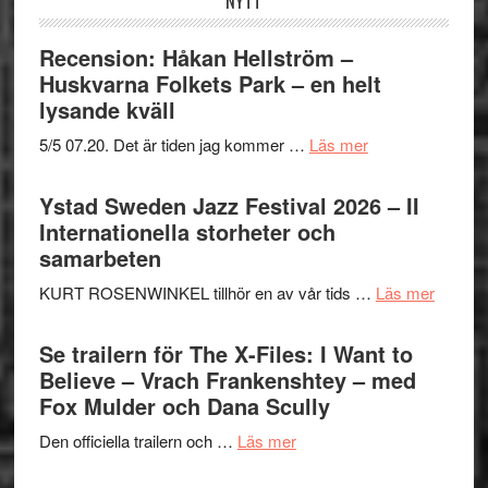
NYTT
Recension: Håkan Hellström –
Huskvarna Folkets Park – en helt
lysande kväll
om
5/5 07.20. Det är tiden jag kommer …
Läs mer
Recension:
Håkan
Ystad Sweden Jazz Festival 2026 – II
Hellström
Internationella storheter och
–
samarbeten
Huskvarna
om
KURT ROSENWINKEL tillhör en av vår tids …
Läs mer
Folkets
Ystad
Park
Swede
Se trailern för The X-Files: I Want to
–
Jazz
Believe – Vrach Frankenshtey – med
en
Festiva
Fox Mulder och Dana Scully
helt
2026
lysande
om
Den officiella trailern och …
Läs mer
–
kväll
Se
II