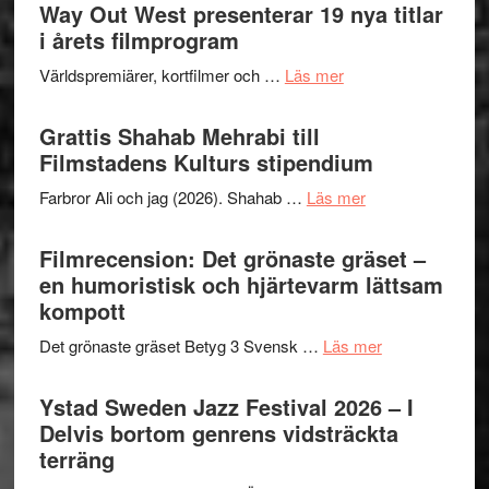
trailern
Way Out West presenterar 19 nya titlar
Internat
för
i årets filmprogram
storhet
The
och
om
Världspremiärer, kortfilmer och …
Läs mer
X-
samarb
Way
Files:
Out
Grattis Shahab Mehrabi till
I
West
Filmstadens Kulturs stipendium
Want
presenterar
to
om
Farbror Ali och jag (2026). Shahab …
Läs mer
19
Believe
Grattis
nya
–
Shahab
Filmrecension: Det grönaste gräset –
titlar
Vrach
Mehrabi
en humoristisk och hjärtevarm lättsam
i
Frankenshtey
till
kompott
årets
–
Filmstadens
filmprogram
med
om
Det grönaste gräset Betyg 3 Svensk …
Läs mer
Kulturs
Fox
Filmrecension:
stipendium
Mulder
Det
Ystad Sweden Jazz Festival 2026 – I
och
grönaste
Delvis bortom genrens vidsträckta
Dana
gräset
terräng
Scully
–