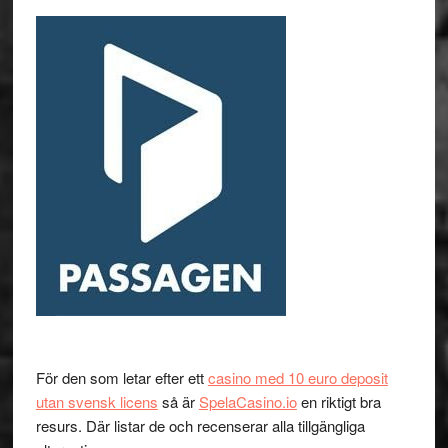
För den som letar efter ett
casino med 10 euro deposit
utan svensk licens
så är
SpelaCasino.io
en riktigt bra
resurs. Där listar de och recenserar alla tillgängliga