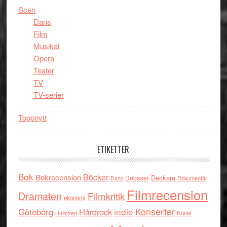
Scen
Dans
Film
Musikal
Opera
Teater
TV
TV-serier
Toppnytt
ETIKETTER
Bok
Böcker
Bokrecension
Deckare
Debaser
Dokumentär
Dans
Filmrecension
Dramaten
Filmkritik
ekonomi
indie
Konserter
Göteborg
Hårdrock
Konst
Hultsfred