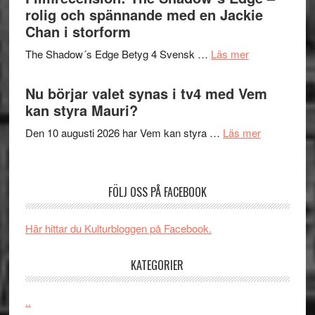
in
rolig och spännande med en Jackie
avslutar
till
Chan i storform
Scensommar
sång,
på
om
The Shadow´s Edge Betyg 4 Svensk …
Läs mer
musik,
Artipelag
Filmrecension
samtal
The
Nu börjar valet synas i tv4 med Vem
och
Shadow
kan styra Mauri?
teater
´s
om
Den 10 augusti 2026 har Vem kan styra …
Läs mer
Edge
Nu
–
börjar
rolig
valet
och
FÖLJ OSS PÅ FACEBOOK
synas
spännande
i
med
Här hittar du Kulturbloggen på Facebook.
tv4
en
med
Jackie
KATEGORIER
Vem
Chan
kan
i
styra
..
storform