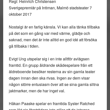
Regi: Heinrich Christensen
Sverigepremiär på Intiman, Malmö stadsteater 7
oktober 2017
Nostalgi är en farlig känsla. Vi kan alla tänka tillbaka
på det som en gång var med värme, glädje och
saknad, men det är inte alltid en god idé att försöka
gå tillbaka i tiden.
Evigt Ung utspelar sig i en inte alltför avlägsen
framtid. En grupp åldrande skådespelare från ett
äldreboende besöker resterna av sin gamla teater
dagen innan den ska rivas. Ingen av dem visar
någon större entusiasm över att se sina gamla slitna
jaktmarker, men de har inget val.
Håkan Paaske spelar en framtida Syster Ratched
som likt sin företrädare inte gillar att de intagna