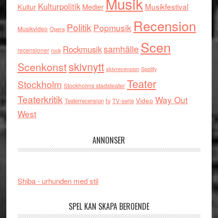
Musik
Kulturpolitik
Musikfestival
Kultur
Medier
Recension
Politik
Popmusik
Musikvideo
Opera
Scen
samhälle
Rockmusik
recensioner
rock
skivnytt
Scenkonst
skivrecension
Spotify
Teater
Stockholm
Stockholms stadsteater
Teaterkritik
Way Out
tv
Video
Teaterrecension
TV-serie
West
ANNONSER
Shiba - urhunden med stil
SPEL KAN SKAPA BEROENDE