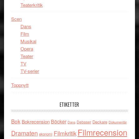
Teaterkritik
Scen
Dans
Film
Musikal
Opera
Teater
TV
TV-serier
Toppnytt
ETIKETTER
Bok
Böcker
Bokrecension
Deckare
Debaser
Dokumentär
Dans
Filmrecension
Dramaten
Filmkritik
ekonomi