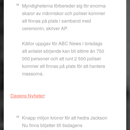
Myndigheterna förbereder sig för enorma
skaror av människor och poliser kommer
att finnas på plats i samband med
ceremonin, skriver AP.
Källor uppgav för ABC News i torsdags
att antalet sörjande kan bli större än 750
000 personer och att runt 2 500 poliser
kommer att finnas på plats för att hantera
massorna.
Dagens Nyheter
:
Knapp miljon kronor för att hedra Jackson
Nu finns biljetter till tisdagens