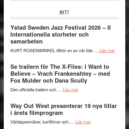
webbplatsen
NYTT
Ystad Sweden Jazz Festival 2026 – II
Internationella storheter och
samarbeten
om
KURT ROSENWINKEL tillhör en av vår tids …
Läs mer
Ystad
Swede
Se trailern för The X-Files: I Want to
Jazz
Believe – Vrach Frankenshtey – med
Festiva
Fox Mulder och Dana Scully
2026
om
Den officiella trailern och …
Läs mer
–
Se
II
trailern
Way Out West presenterar 19 nya titlar
Internat
för
i årets filmprogram
storhet
The
och
om
Världspremiärer, kortfilmer och …
Läs mer
X-
samarb
Way