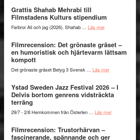
Files:
Out
Grattis Shahab Mehrabi till
I
West
Filmstadens Kulturs stipendium
Want
presenterar
to
om
Farbror Ali och jag (2026). Shahab …
Läs mer
19
Believe
Grattis
nya
–
Shahab
Filmrecension: Det grönaste gräset –
titlar
Vrach
Mehrabi
en humoristisk och hjärtevarm lättsam
i
Frankenshtey
till
kompott
årets
–
Filmstadens
filmprogram
med
om
Det grönaste gräset Betyg 3 Svensk …
Läs mer
Kulturs
Fox
Filmrecension:
stipendium
Mulder
Det
Ystad Sweden Jazz Festival 2026 – I
och
grönaste
Delvis bortom genrens vidsträckta
Dana
gräset
terräng
Scully
–
om
29/7 - 2/8 Hemkommen från Österlen …
Läs mer
en
Ystad
humoristisk
Sweden
Filmrecension: Trustorhärvan –
och
Jazz
fascinerande, spännande och ger
hjärtevarm