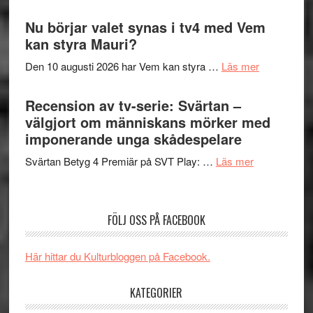
Filmrecension
samtal
The
Nu börjar valet synas i tv4 med Vem
och
Shadow
kan styra Mauri?
teater
´s
om
Den 10 augusti 2026 har Vem kan styra …
Läs mer
Edge
Nu
–
börjar
Recension av tv-serie: Svärtan –
rolig
valet
välgjort om människans mörker med
och
synas
imponerande unga skådespelare
spännande
i
med
om
Svärtan Betyg 4 Premiär på SVT Play: …
Läs mer
tv4
en
Recension
med
Jackie
av
Vem
Chan
tv-
kan
FÖLJ OSS PÅ FACEBOOK
i
serie:
styra
storform
Svärtan
Mauri?
Här hittar du Kulturbloggen på Facebook.
–
välgjort
KATEGORIER
om
människans