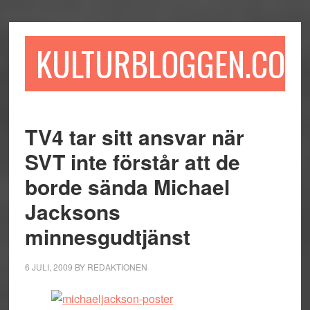
Hoppa
Hoppa
Hoppa
till
till
till
huvudinnehåll
det
sidfot
KULTURBLOGGEN.COM
primära
sidofältet
TV4 tar sitt ansvar när
SVT inte förstår att de
borde sända Michael
Jacksons
minnesgudtjänst
6 JULI, 2009
BY
REDAKTIONEN