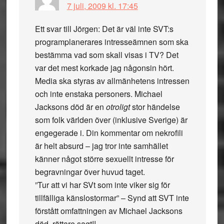
7 juli, 2009 kl. 17:45
Ett svar till Jörgen: Det är väl inte SVT:s
programplanerares intresseämnen som ska
bestämma vad som skall visas i TV? Det
var det mest korkade jag någonsin hört.
Media ska styras av allmänhetens intressen
och inte enstaka personers. Michael
Jacksons död är en
otroligt
stor händelse
som folk världen över (inklusive Sverige) är
engegerade i. Din kommentar om nekrofili
är helt absurd – jag tror inte samhället
känner något större sexuellt intresse för
begravningar över huvud taget.
”Tur att vi har SVt som inte viker sig för
tillfälliga känslostormar” – Synd att SVT inte
förstått omfattningen av Michael Jacksons
död, rättare sagt!!