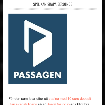
SPEL KAN SKAPA BEROENDE
För den som letar efter ett
casino med 10 euro deposit
utan svensk licens
så är
SpelaCasino.io
en riktigt bra