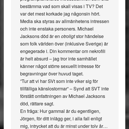
bestämma vad som skall visas i TV? Det
var det mest korkade jag någonsin hört.
Media ska styras av allmänhetens intressen
och inte enstaka personers. Michael
Jacksons död är en
otroligt
stor händelse
som folk världen över (inklusive Sverige) är
engegerade i. Din kommentar om nekrofili
är helt absurd – jag tror inte samhället
känner något större sexuellt intresse för
begravningar över huvud taget.
”Tur att vi har SVt som inte viker sig för
tillfälliga känslostormar” – Synd att SVT inte
förstått omfattningen av Michael Jacksons
död, rättare sagt.
En fråga: Hur gammal är du egentligen,
Jörgen, för ditt inlägg ger, i alla fall enligt
mig, intrycket att du är minst under tolv år…