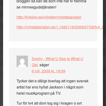
bloggen så kan de som inte har tv hemma
se minnesgudstjänsten!
http://tv4play.se/nyheter/nyhetskanalen
http://nyhetskanalen.se/1.1082116/2009/07/06/tv4_
Sophy - What U See Is What U
Get.
säger
6 juli, 2009 kl. 19:09
Tycker det e dåligt överlag att ingen svensk
artist har ens hyllat Jackson i något som
helst musikprogram på TV.
Tur för tv4 att dom tog sig i kragen o svt