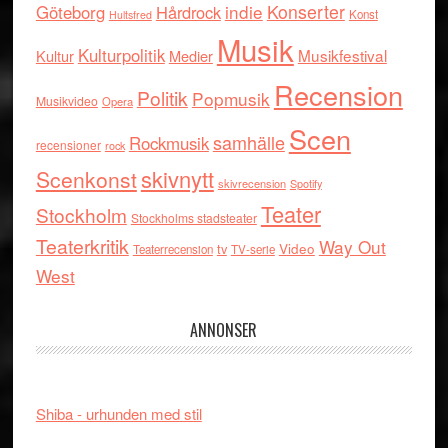
indie
Konserter
Göteborg
Hårdrock
Konst
Hultsfred
Musik
Kulturpolitik
Musikfestival
Kultur
Medier
Recension
Politik
Popmusik
Musikvideo
Opera
Scen
samhälle
Rockmusik
recensioner
rock
skivnytt
Scenkonst
skivrecension
Spotify
Teater
Stockholm
Stockholms stadsteater
Teaterkritik
Way Out
tv
Video
Teaterrecension
TV-serie
West
ANNONSER
Shiba - urhunden med stil