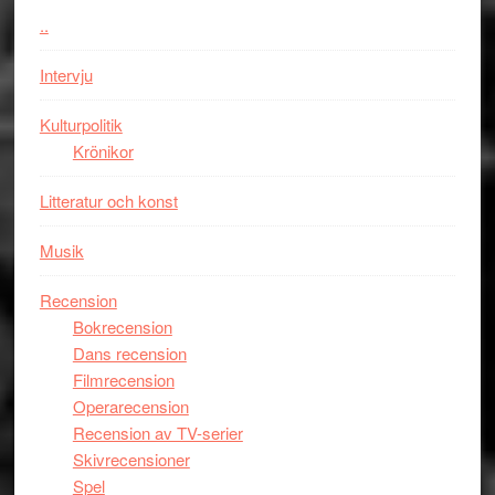
mörker
..
med
Intervju
imponerande
unga
Kulturpolitik
skådespelar
Krönikor
Litteratur och konst
Musik
Recension
Bokrecension
Dans recension
Filmrecension
Operarecension
Recension av TV-serier
Skivrecensioner
Spel