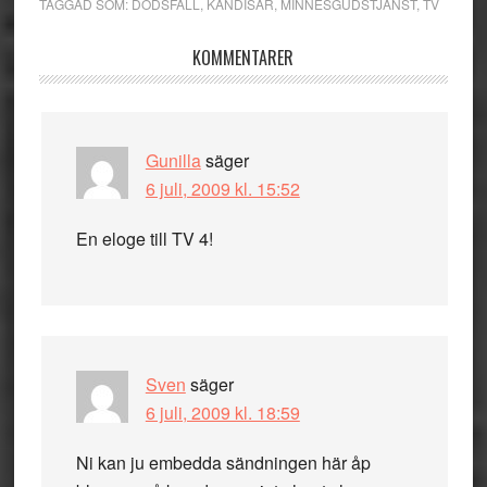
TAGGAD SOM:
DÖDSFALL
,
KÄNDISAR
,
MINNESGUDSTJÄNST
,
TV
Läsarkommentarer
KOMMENTARER
Gunilla
säger
6 juli, 2009 kl. 15:52
En eloge till TV 4!
Sven
säger
6 juli, 2009 kl. 18:59
Ni kan ju embedda sändningen här åp