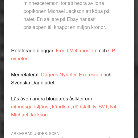
minnesceremoni för att hedra avlidna
popikonen Michael Jackson att köpa på
nätet. En säljare på Ebay har satt
prislappen till knappt en miljon kronor.
Relaterade bloggar:
Fred i Mellanöstern
och
CP-
nyheter
.
Mer relaterat:
Dagens Nyheter
,
Expressen
och
Svenska Dagbladet.
Läs även andra bloggares åsikter om
minnesgudstjänst
,
kändisar
,
dödsfall
,
tv
,
SVT
,
tv4
,
Michael Jackson
ARKIVERAD UNDER:
SCEN