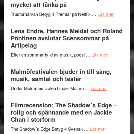
Festival
mycket att tänka på
lättsam
2026
kompott
om
Trustorhärvan Betyg 4 Premiär på Netflix …
Läs mer
–
Filmrecens
I
Trustorhä
Lena Endre, Hannes Meidal och Roland
Delvis
–
Pöntinen avslutar Scensommar på
bortom
fascineran
Artipelag
genrens
spännand
vidsträckta
om
Efter en sommar fylld av musik, poesi …
Läs mer
och
terräng
Lena
ger
Endre,
Malmöfestivalen bjuder in till sång,
mycket
Hannes
musik, samtal och teater
att
Meidal
tänka
om
Under Malmöfestivalen bjuder Malmö …
Läs mer
och
på
Malmöfestiva
Roland
bjuder
Filmrecension: The Shadow´s Edge –
Pöntinen
in
rolig och spännande med en Jackie
avslutar
till
Chan i storform
Scensommar
sång,
på
om
The Shadow´s Edge Betyg 4 Svensk …
Läs mer
musik,
Artipelag