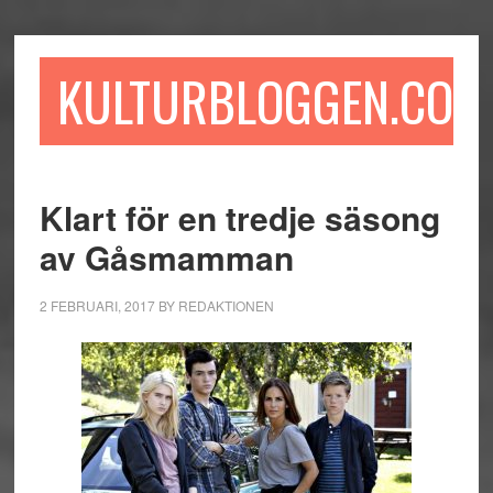
Hoppa
Hoppa
Hoppa
till
till
till
huvudinnehåll
det
sidfot
KULTURBLOGGEN.COM
primära
sidofältet
Klart för en tredje säsong
av Gåsmamman
2 FEBRUARI, 2017
BY
REDAKTIONEN