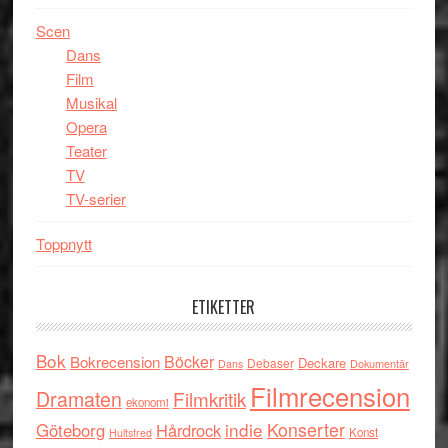
Scen
Dans
Film
Musikal
Opera
Teater
TV
TV-serier
Toppnytt
ETIKETTER
Bok
Böcker
Bokrecension
Deckare
Debaser
Dokumentär
Dans
Filmrecension
Dramaten
Filmkritik
ekonomi
indie
Konserter
Göteborg
Hårdrock
Konst
Hultsfred