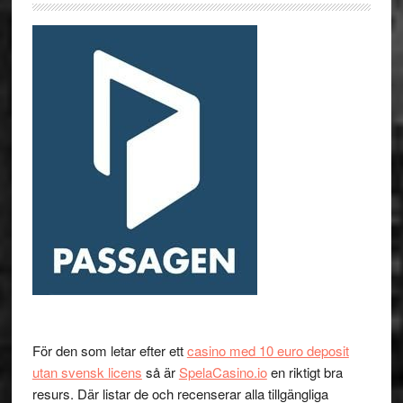
För den som letar efter ett
casino med 10 euro deposit
utan svensk licens
så är
SpelaCasino.io
en riktigt bra
resurs. Där listar de och recenserar alla tillgängliga