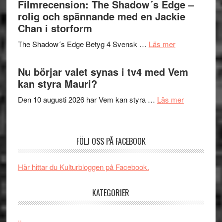
Filmrecension: The Shadow´s Edge –
Pöntinen
in
rolig och spännande med en Jackie
avslutar
till
Chan i storform
Scensommar
sång,
på
om
The Shadow´s Edge Betyg 4 Svensk …
Läs mer
musik,
Artipelag
Filmrecension
samtal
The
Nu börjar valet synas i tv4 med Vem
och
Shadow
kan styra Mauri?
teater
´s
om
Den 10 augusti 2026 har Vem kan styra …
Läs mer
Edge
Nu
–
börjar
rolig
valet
och
FÖLJ OSS PÅ FACEBOOK
synas
spännande
i
med
Här hittar du Kulturbloggen på Facebook.
tv4
en
med
Jackie
KATEGORIER
Vem
Chan
kan
i
styra
..
storform