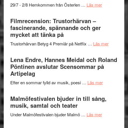
om
29/7 - 2/8 Hemkommen från Österlen …
Läs mer
en
Ystad
humoristisk
Sweden
Filmrecension: Trustorhärvan –
och
Jazz
fascinerande, spännande och ger
hjärtevarm
Festival
mycket att tänka på
lättsam
2026
kompott
om
Trustorhärvan Betyg 4 Premiär på Netflix …
Läs mer
–
Filmrecens
I
Trustorhä
Lena Endre, Hannes Meidal och Roland
Delvis
–
Pöntinen avslutar Scensommar på
bortom
fascineran
Artipelag
genrens
spännand
vidsträckta
om
Efter en sommar fylld av musik, poesi …
Läs mer
och
terräng
Lena
ger
Endre,
Malmöfestivalen bjuder in till sång,
mycket
Hannes
musik, samtal och teater
att
Meidal
tänka
om
Under Malmöfestivalen bjuder Malmö …
Läs mer
och
på
Malmöfestiva
Roland
bjuder