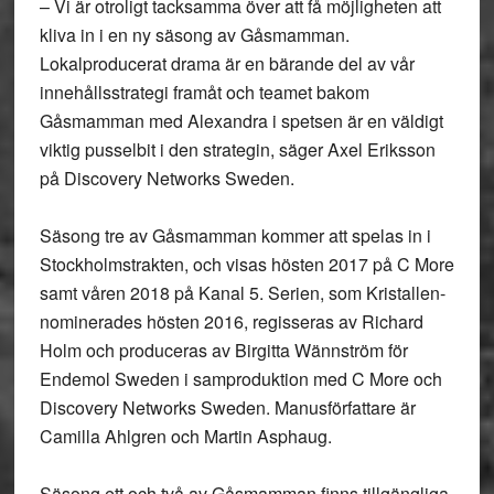
– Vi är otroligt tacksamma över att få möjligheten att
kliva in i en ny säsong av Gåsmamman.
Lokalproducerat drama är en bärande del av vår
innehållsstrategi framåt och teamet bakom
Gåsmamman med Alexandra i spetsen är en väldigt
viktig pusselbit i den strategin, säger Axel Eriksson
på Discovery Networks Sweden.
Säsong tre av Gåsmamman kommer att spelas in i
Stockholmstrakten, och visas hösten 2017 på C More
samt våren 2018 på Kanal 5. Serien, som Kristallen-
nominerades hösten 2016, regisseras av Richard
Holm och produceras av Birgitta Wännström för
Endemol Sweden i samproduktion med C More och
Discovery Networks Sweden. Manusförfattare är
Camilla Ahlgren och Martin Asphaug.
Säsong ett och två av Gåsmamman finns tillgängliga