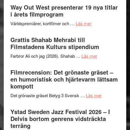
trailern
Way Out West presenterar 19 nya titlar
Internat
för
i årets filmprogram
storhet
The
och
om
Världspremiärer, kortfilmer och …
Läs mer
X-
samarb
Way
Files:
Out
Grattis Shahab Mehrabi till
I
West
Filmstadens Kulturs stipendium
Want
presenterar
to
om
Farbror Ali och jag (2026). Shahab …
Läs mer
19
Believe
Grattis
nya
–
Shahab
Filmrecension: Det grönaste gräset –
titlar
Vrach
Mehrabi
en humoristisk och hjärtevarm lättsam
i
Frankenshtey
till
kompott
årets
–
Filmstadens
filmprogram
med
om
Det grönaste gräset Betyg 3 Svensk …
Läs mer
Kulturs
Fox
Filmrecension:
stipendium
Mulder
Det
Ystad Sweden Jazz Festival 2026 – I
och
grönaste
Delvis bortom genrens vidsträckta
Dana
gräset
terräng
Scully
–