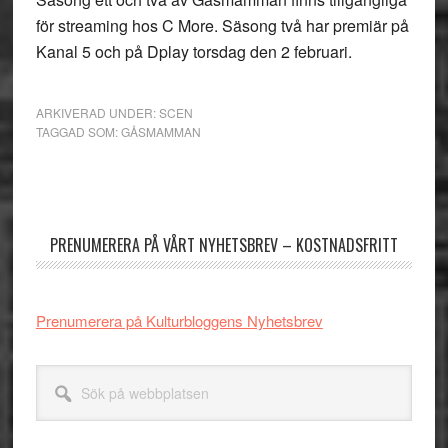
för streaming hos C More. Säsong två har premiär på
Kanal 5 och på Dplay torsdag den 2 februari.
ARKIVERAD UNDER:
SCEN
TAGGAD SOM:
GÅSMAMMAN
Primärt
sidofält
PRENUMERERA PÅ VÅRT NYHETSBREV – KOSTNADSFRITT
Prenumerera på Kulturbloggens Nyhetsbrev
Sök
på
webbplatsen