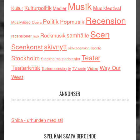
Musik
Kulturpolitik
Musikfestival
Kultur
Medier
Recension
Politik
Popmusik
Musikvideo
Opera
Scen
samhälle
Rockmusik
recensioner
rock
skivnytt
Scenkonst
skivrecension
Spotify
Teater
Stockholm
Stockholms stadsteater
Teaterkritik
Way Out
tv
Video
Teaterrecension
TV-serie
West
ANNONSER
Shiba - urhunden med stil
SPEL KAN SKAPA BEROENDE