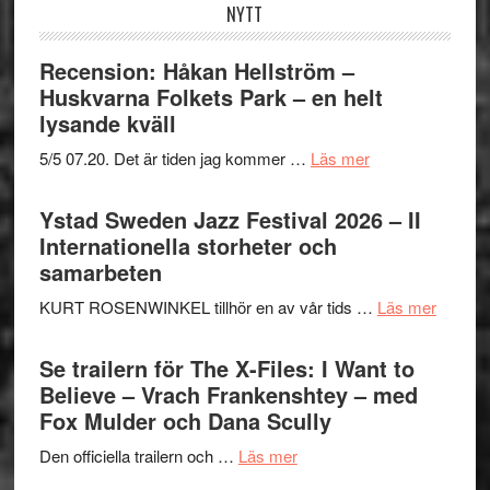
NYTT
Recension: Håkan Hellström –
Huskvarna Folkets Park – en helt
lysande kväll
om
5/5 07.20. Det är tiden jag kommer …
Läs mer
Recension:
Håkan
Ystad Sweden Jazz Festival 2026 – II
Hellström
Internationella storheter och
–
samarbeten
Huskvarna
om
KURT ROSENWINKEL tillhör en av vår tids …
Läs mer
Folkets
Ystad
Park
Swede
Se trailern för The X-Files: I Want to
–
Jazz
Believe – Vrach Frankenshtey – med
en
Festiva
Fox Mulder och Dana Scully
helt
2026
lysande
om
Den officiella trailern och …
Läs mer
–
kväll
Se
II