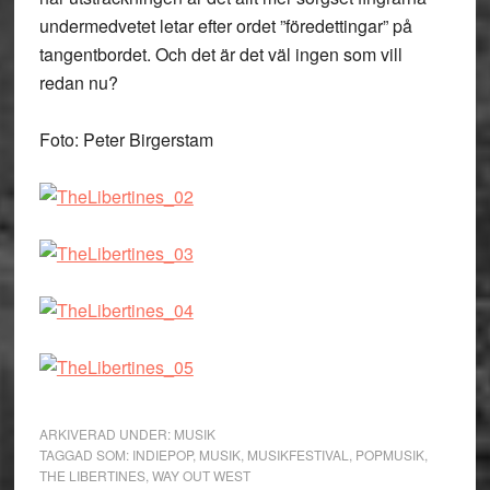
undermedvetet letar efter ordet ”föredettingar” på
tangentbordet. Och det är det väl ingen som vill
redan nu?
Foto: Peter Birgerstam
ARKIVERAD UNDER:
MUSIK
TAGGAD SOM:
INDIEPOP
,
MUSIK
,
MUSIKFESTIVAL
,
POPMUSIK
,
THE LIBERTINES
,
WAY OUT WEST