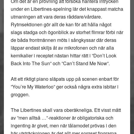
Om det är en prövning att försöka hantera intrycken
under en Libertines-spelning lär det knappast matcha
utmaningen att vara deras råddare/vårdare.
Rytmsektionen gör allt de kan för att hålla något
slags stadga och ögonblick av storhet flimrar förbi när
de båda frontmännen möts i sångkyssar där deras
läppar endast skiljs åt av mikrofonen och när alla
kemikalier i receptet nästan hittar rätt i ”Don’t Look
Back Into The Sun” och ”Can’t Stand Me Now”.
Att ett riktigt piano släpats upp på scenen enbart för
”You’re My Waterloo” ger också några extra isbitar i
groggen.
The Libertines skall vara oberäkneliga. Ett visst mått
av ”men alltså …”-reaktioner är obligatoriska och
ingenting är givet, men när tålamodet prövas i den
här utsträckningen är det allt mer sorgset fingrarna