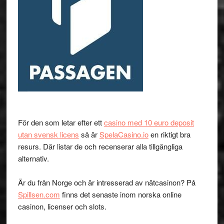
För den som letar efter ett
casino med 10 euro deposit
utan svensk licens
så är
SpelaCasino.io
en riktigt bra
resurs. Där listar de och recenserar alla tillgängliga
alternativ.
Är du från Norge och är intresserad av nätcasinon? På
Spillsen.com
finns det senaste inom norska online
casinon, licenser och slots.