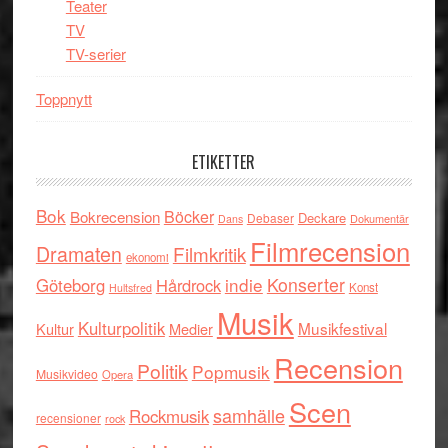
Teater
TV
TV-serier
Toppnytt
ETIKETTER
Bok
Böcker
Bokrecension
Deckare
Debaser
Dokumentär
Dans
Filmrecension
Dramaten
Filmkritik
ekonomi
indie
Konserter
Göteborg
Hårdrock
Konst
Hultsfred
Musik
Kulturpolitik
Musikfestival
Kultur
Medier
Recension
Politik
Popmusik
Musikvideo
Opera
Scen
samhälle
Rockmusik
recensioner
rock