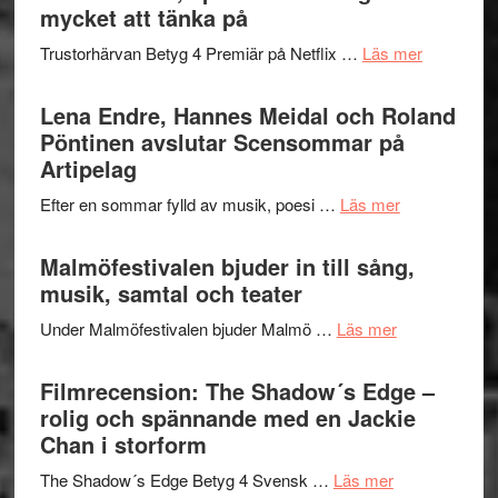
Festival
mycket att tänka på
lättsam
2026
kompott
om
Trustorhärvan Betyg 4 Premiär på Netflix …
Läs mer
–
Filmrecens
I
Trustorhä
Lena Endre, Hannes Meidal och Roland
Delvis
–
Pöntinen avslutar Scensommar på
bortom
fascineran
Artipelag
genrens
spännand
vidsträckta
om
Efter en sommar fylld av musik, poesi …
Läs mer
och
terräng
Lena
ger
Endre,
Malmöfestivalen bjuder in till sång,
mycket
Hannes
musik, samtal och teater
att
Meidal
tänka
om
Under Malmöfestivalen bjuder Malmö …
Läs mer
och
på
Malmöfestiva
Roland
bjuder
Filmrecension: The Shadow´s Edge –
Pöntinen
in
rolig och spännande med en Jackie
avslutar
till
Chan i storform
Scensommar
sång,
på
om
The Shadow´s Edge Betyg 4 Svensk …
Läs mer
musik,
Artipelag