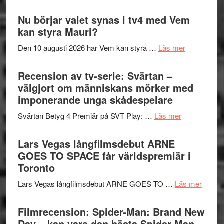
Filmrecension
samtal
The
Nu börjar valet synas i tv4 med Vem
och
Shadow
kan styra Mauri?
teater
´s
om
Den 10 augusti 2026 har Vem kan styra …
Läs mer
Edge
Nu
–
börjar
Recension av tv-serie: Svärtan –
rolig
valet
välgjort om människans mörker med
och
synas
imponerande unga skådespelare
spännande
i
med
om
Svärtan Betyg 4 Premiär på SVT Play: …
Läs mer
tv4
en
Recension
med
Jackie
av
Lars Vegas långfilmsdebut ARNE
Vem
Chan
tv-
GOES TO SPACE får världspremiär i
kan
i
serie:
Toronto
styra
storform
Svärtan
Mauri?
om
Lars Vegas långfilmsdebut ARNE GOES TO …
Läs mer
–
Lars
välgjort
Vegas
Filmrecension: Spider-Man: Brand New
om
långfi
Day – kan vara den bästa Spider-Man
människans