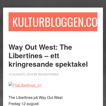
Hoppa
Hoppa
Hoppa
till
till
till
huvudinnehåll
det
sidfot
KULTURBLOGGEN.COM
primära
sidofältet
Way Out West: The
Libertines – ett
kringresande spektakel
13 AUGUSTI, 2016
BY
REDAKTIONEN
The Libertines på Way Out West
Fredag 12 augusti