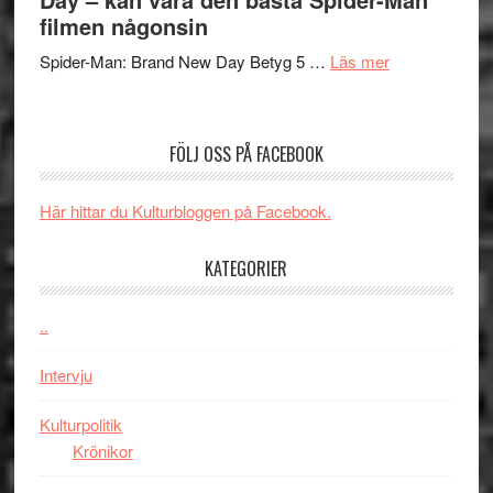
ARNE
filmen någonsin
mörker
GOES
med
om
Spider-Man: Brand New Day Betyg 5 …
Läs mer
TO
imponerande
Filmrecension
SPAC
unga
Spider-
får
skådespelar
Man:
världs
FÖLJ OSS PÅ FACEBOOK
Brand
i
New
Toront
Här hittar du Kulturbloggen på Facebook.
Day
–
KATEGORIER
kan
vara
den
..
bästa
Intervju
Spider-
Man
Kulturpolitik
filmen
Krönikor
någonsin