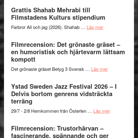
Out
Grattis Shahab Mehrabi till
West
Filmstadens Kulturs stipendium
presenterar
om
Farbror Ali och jag (2026). Shahab …
Läs mer
19
Grattis
nya
Shahab
Filmrecension: Det grönaste gräset –
titlar
Mehrabi
en humoristisk och hjärtevarm lättsam
i
till
kompott
årets
Filmstadens
filmprogram
om
Det grönaste gräset Betyg 3 Svensk …
Läs mer
Kulturs
Filmrecension:
stipendium
Det
Ystad Sweden Jazz Festival 2026 – I
grönaste
Delvis bortom genrens vidsträckta
gräset
terräng
–
om
29/7 - 2/8 Hemkommen från Österlen …
Läs mer
en
Ystad
humoristisk
Sweden
Filmrecension: Trustorhärvan –
och
Jazz
fascinerande, spännande och ger
hjärtevarm