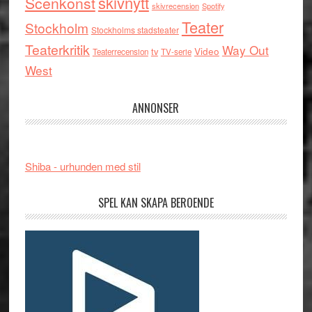
skivnytt
Scenkonst
skivrecension
Spotify
Teater
Stockholm
Stockholms stadsteater
Teaterkritik
Way Out
tv
Video
Teaterrecension
TV-serie
West
ANNONSER
Shiba - urhunden med stil
SPEL KAN SKAPA BEROENDE