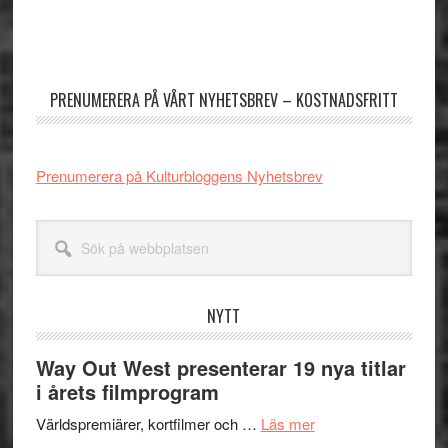
Primärt
sidofält
PRENUMERERA PÅ VÅRT NYHETSBREV – KOSTNADSFRITT
Prenumerera på Kulturbloggens Nyhetsbrev
Sök
på
webbplatsen
NYTT
Way Out West presenterar 19 nya titlar
i årets filmprogram
om
Världspremiärer, kortfilmer och …
Läs mer
Way