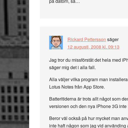
på datorn, så…
Rickard Pettersson
säger
12 augusti, 2008 kl. 09:13
Jag tror du missförståt det hela med 
säger mig det i alla fall.
Alla väljer vilka program man installerar
Lotus Notes från App Store.
Batteritiderna är trots allt något so
versionen och den nya iPhone 3G inte 
Beror väl också på hur mycket man anvä
inte haft någon som jag vid använding 