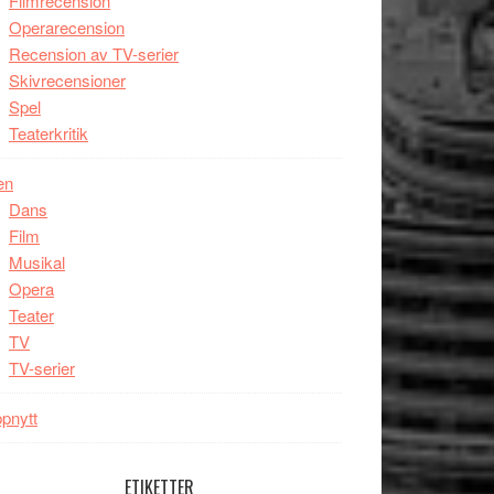
Filmrecension
Operarecension
Recension av TV-serier
Skivrecensioner
Spel
Teaterkritik
en
Dans
Film
Musikal
Opera
Teater
TV
TV-serier
pnytt
ETIKETTER