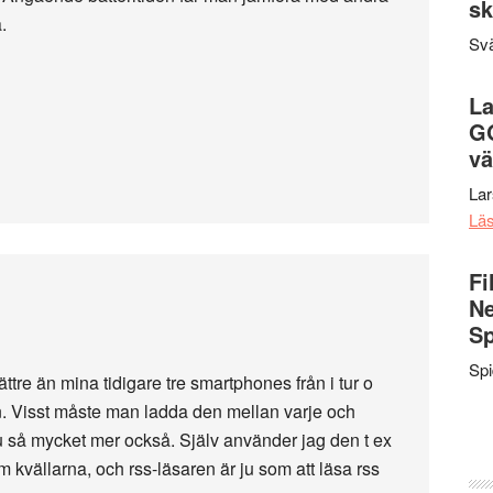
sk
.
Svä
La
G
vä
La
Lä
Fi
Ne
Sp
Sp
ttre än mina tidigare tre smartphones från i tur o
. Visst måste man ladda den mellan varje och
u så mycket mer också. Själv använder jag den t ex
m kvällarna, och rss-läsaren är ju som att läsa rss