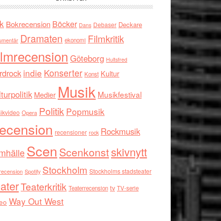
k
Böcker
Bokrecension
Deckare
Debaser
Dans
Dramaten
Filmkritik
umentär
ekonomi
ilmrecension
Göteborg
Hultsfred
indie
Konserter
rdrock
Kultur
Konst
Musik
turpolitik
Musikfestival
Medier
Politik
Popmusik
ikvideo
Opera
ecension
Rockmusik
recensioner
rock
Scen
skivnytt
Scenkonst
mhälle
Stockholm
Stockholms stadsteater
recension
Spotify
ater
Teaterkritik
tv
Teaterrecension
TV-serie
Way Out West
eo