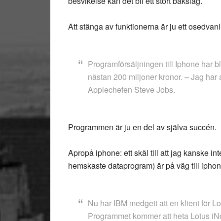
besvikelse kan det bli ett stort bakslag.
Att stänga av funktionerna är ju ett osedvan
Programförsäljningen till Iphone har b
nästan 200 miljoner kronor. – Jag har 
Applechefen Steve Jobs.
Programmen är ju en del av själva succén.
Apropå iphone: ett skäl till att jag kanske in
hemskaste dataprogram) är på väg till iphon
Nu har IBM medgett att en klient för L
Programmet kommer att heta Lotus iN