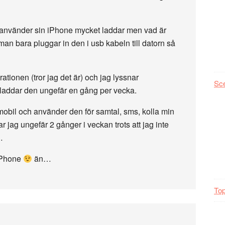
om använder sin iPhone mycket laddar men vad är
an bara pluggar in den i usb kabeln till datorn så
tionen (tror jag det är) och jag lyssnar
Sc
addar den ungefär en gång per vecka.
bil och använder den för samtal, sms, kolla min
 jag ungefär 2 gånger i veckan trots att jag inte
…
 iPhone
än…
Top