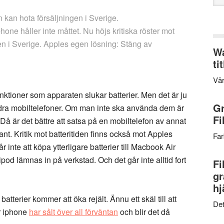
web
en kan hota försäljningen i Sverige.
hone håller inte måttet. Nu höjs kritiska röster mot
en i Sverige. Apples egen lösning: Stäng av
Wa
ti
Vär
unktioner som apparaten slukar batterier. Men det är ju
Gr
andra mobiltelefoner. Om man inte ska använda dem är
Fi
Då är det bättre att satsa på en mobiltelefon av annat
t. Kritik mot batteritiden finns också mot Apples
Far
 inte att köpa ytterligare batterier till Macbook Air
od lämnas in på verkstad. Och det går inte alltid fort
Fi
gr
hj
batterier kommer att öka rejält. Ännu ett skäl till att
Det
ör iphone
har sålt över all förväntan
och blir det då