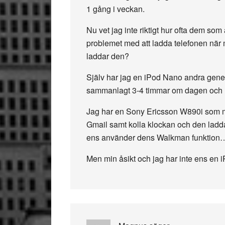
1 gång i veckan.
Nu vet jag inte riktigt hur ofta dem s
problemet med att ladda telefonen när m
laddar den?
Själv har jag en iPod Nano andra genera
sammanlagt 3-4 timmar om dagen och l
Jag har en Sony Ericsson W890i som mo
Gmail samt kolla klockan och den laddar
ens använder dens Walkman funktion
Men min åsikt och jag har inte ens en