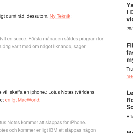
Ys
I 
ligt dumt råd, dessutom.
Ny Teknik
:
vi
29
livit en succé. Första månaden såldes program för
Fi
aldrig varit med om något liknande, säger
fa
my
Tru
me
Le
te vill skaffa en iphone.: Lotus Notes (världens
Ro
e:
enligt MacWorld:
Sc
Eft
otus Notes kommer att släppas för iPhone.
otes och kommer enligt IBM att släppas någon
Ma