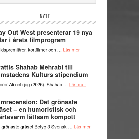
bplatsen
NYTT
y Out West presenterar 19 nya
tlar i årets filmprogram
om
ldspremiärer, kortfilmer och …
Läs mer
Way
Out
attis Shahab Mehrabi till
West
lmstadens Kulturs stipendium
presenterar
om
bror Ali och jag (2026). Shahab …
Läs mer
19
Grattis
nya
Shahab
lmrecension: Det grönaste
titlar
Mehrabi
äset – en humoristisk och
i
till
ärtevarm lättsam kompott
årets
Filmstadens
filmprogram
om
 grönaste gräset Betyg 3 Svensk …
Läs mer
Kulturs
Filmrecension:
stipendium