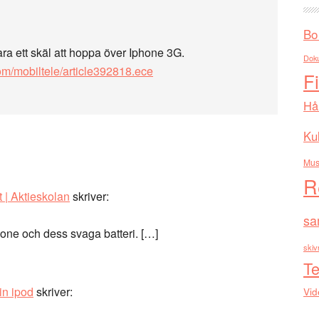
Bo
a ett skäl att hoppa över Iphone 3G.
Dok
kom/mobiltele/article392818.ece
F
Hå
Kul
Mus
R
 | Aktieskolan
skriver:
sa
one och dess svaga batteri. […]
skiv
Te
in ipod
skriver:
Vid