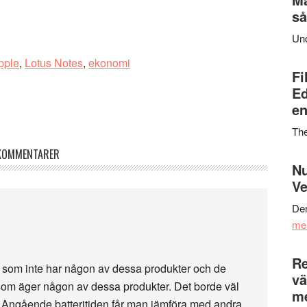
så
Un
pple
,
Lotus Notes
,
ekonomi
Fi
Ed
en
Th
KOMMENTARER
Nu
Ve
Den
me
Re
de som inte har någon av dessa produkter och de
vä
de som äger någon av dessa produkter. Det borde väl
m
d? Angående batteritiden får man jämföra med andra