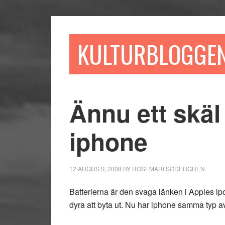
Hoppa
Hoppa
Hoppa
till
till
till
huvudinnehåll
det
sidfot
KULTURBLOGGE
primära
sidofältet
Ännu ett skäl
iphone
12 AUGUSTI, 2008
BY
ROSEMARI SÖDERGREN
Batterierna är den svaga länken i Apples ip
dyra att byta ut. Nu har iphone samma typ av