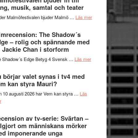
Hannes
ng, musik, samtal och teater
att
Meidal
tänka
om
der Malmöfestivalen bjuder Malmö …
Läs mer
och
på
Malmöfestivalen
Roland
bjuder
lmrecension: The Shadow´s
Pöntinen
in
ge – rolig och spännande med
avslutar
till
 Jackie Chan i storform
Scensommar
sång,
på
om
e Shadow´s Edge Betyg 4 Svensk …
Läs mer
musik,
Artipelag
Filmrecension:
samtal
The
 börjar valet synas i tv4 med
och
Shadow
m kan styra Mauri?
teater
´s
 10 augusti 2026 har Vem kan styra …
Läs
Edge
om
r
–
Nu
rolig
börjar
cension av tv-serie: Svärtan –
och
valet
lgjort om människans mörker
spännande
synas
ed imponerande unga
med
i