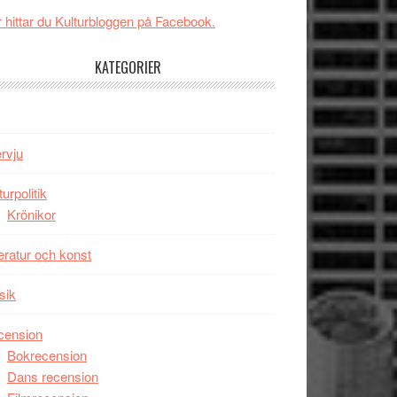
New
Toronto
 hittar du Kulturbloggen på Facebook.
Day
–
KATEGORIER
kan
vara
den
bästa
ervju
Spider-
Man
turpolitik
filmen
Krönikor
någonsin
teratur och konst
sik
cension
Bokrecension
Dans recension