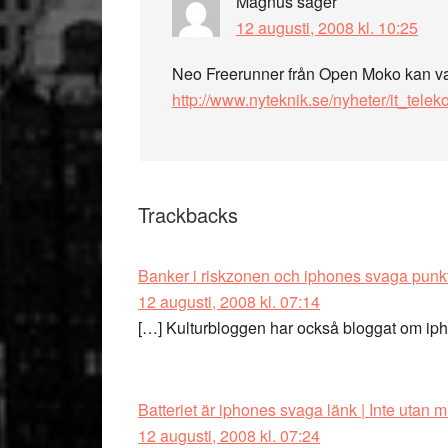
Magnus
säger
12 augusti, 2008 kl. 10:25
Neo Freerunner från Open Moko kan var
http://www.nyteknik.se/nyheter/it_tele
Trackbacks
Banker i riskzonen och iphones svaga punkt
12 augusti, 2008 kl. 07:14
[…] Kulturbloggen har också bloggat om iph
Batteriet är iphones svaga länk | Inte utan m
12 augusti, 2008 kl. 07:24