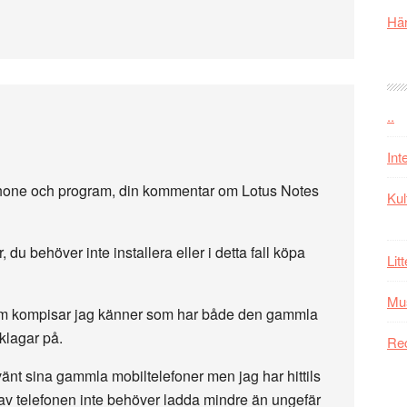
Här
..
Int
iPhone och program, din kommentar om Lotus Notes
Kul
, du behöver inte installera eller i detta fall köpa
Lit
Mu
m dem kompisar jag känner som har både den gammla
klagar på.
Re
nt sina gammla mobiltelefoner men jag har hittils
av telefonen inte behöver ladda mindre än ungefär