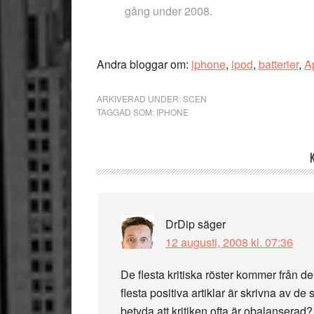
gång under 2008.
Andra bloggar om:
iphone
,
ipod
,
batterier
,
A
ARKIVERAD UNDER:
SCEN
TAGGAD SOM:
IPHONE
Läsarkommentarer
DrDip
säger
12 augusti, 2008 kl. 07:36
De flesta kritiska röster kommer från 
flesta positiva artiklar är skrivna av 
betyda att kritiken ofta är obalansera