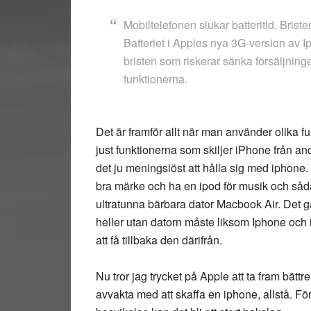
Mobiltelefonen slukar batteritid. Brist
Batteriet i Apples nya 3G-version av Ip
bristen som riskerar sänka försäljning
funktionerna.
Det är framför allt när man använder olika f
just funktionerna som skiljer iPhone från 
det ju meningslöst att hålla sig med iphone. 
bra märke och ha en ipod för musik och sådan
ultratunna bärbara dator Macbook Air. Det går
heller utan datorn måste liksom Iphone och ip
att få tillbaka den därifrån.
Nu tror jag trycket på Apple att ta fram bättre 
avvakta med att skaffa en iphone, allstå. F