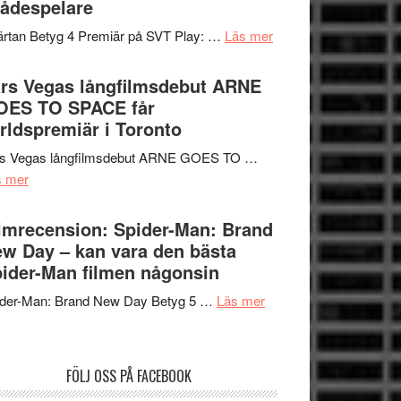
ådespelare
en
tv4
Jackie
om
rtan Betyg 4 Premiär på SVT Play: …
Läs mer
med
Chan
Recension
Vem
i
av
rs Vegas långfilmsdebut ARNE
kan
storform
tv-
OES TO SPACE får
styra
serie:
rldspremiär i Toronto
Mauri?
Svärtan
rs Vegas långfilmsdebut ARNE GOES TO …
–
om
s mer
välgjort
Lars
om
Vegas
lmrecension: Spider-Man: Brand
människans
långfilmsdebut
w Day – kan vara den bästa
mörker
ARNE
ider-Man filmen någonsin
med
GOES
imponerande
om
ider-Man: Brand New Day Betyg 5 …
Läs mer
TO
unga
Filmrecension:
SPACE
skådespelare
Spider-
får
Man:
världspremiär
FÖLJ OSS PÅ FACEBOOK
Brand
i