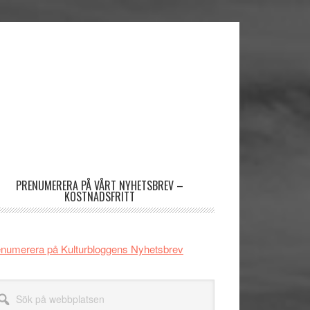
imärt
dofält
PRENUMERERA PÅ VÅRT NYHETSBREV –
KOSTNADSFRITT
numerera på Kulturbloggens Nyhetsbrev
k