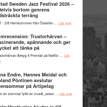
Det
tad Sweden Jazz Festival 2026 –
grönaste
Delvis bortom genrens
gräset
dsträckta terräng
–
om
/7 - 2/8 Hemkommen från Österlen …
Läs mer
en
Ystad
humoristisk
Sweden
lmrecension: Trustorhärvan –
och
Jazz
scinerande, spännande och ger
hjärtevarm
Festival
cket att tänka på
lättsam
2026
kompott
storhärvan Betyg 4 Premiär på Netflix …
Läs
–
om
r
I
Filmrecension:
Delvis
Trustorhärvan
na Endre, Hannes Meidal och
bortom
–
land Pöntinen avslutar
genrens
fascinerande,
ensommar på Artipelag
vidsträckta
spännande
terräng
om
er en sommar fylld av musik, poesi …
Läs mer
och
Lena
ger
Endre,
lmöfestivalen bjuder in till
mycket