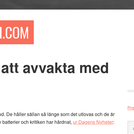
N.COM
 att avvakta med
Pr
si
Pre
od. De håller sällan så länge som det utlovas och de är
 batterier och kritiken har hårdnat,
ur Dagens Nyheter
:
Sö
på