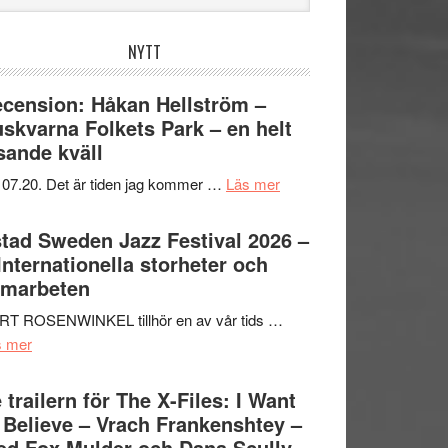
bplatsen
NYTT
cension: Håkan Hellström –
skvarna Folkets Park – en helt
sande kväll
om
 07.20. Det är tiden jag kommer …
Läs mer
Recension:
Håkan
tad Sweden Jazz Festival 2026 –
Hellström
 Internationella storheter och
–
amarbeten
Huskvarna
RT ROSENWINKEL tillhör en av vår tids …
Folkets
om
s mer
Park
Ystad
–
Sweden
 trailern för The X-Files: I Want
en
Jazz
 Believe – Vrach Frankenshtey –
helt
Festival
d Fox Mulder och Dana Scully
lysande