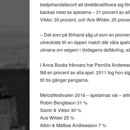
tredjehandsfavorit att direktkvalificera sig fö
backas mest av spelarna – 31 procent av all
Viktor, 30 procent, och Ace Wilder, 25 proce
– Det som på förhand såg ut som en promen
utvecklats till en öppen match där våra spel
utmana om segern i lördagens deltävling, s
I Anna Books frånvaro har Pernilla Anderss
fått en procent av alla spel. 2011 tog hon sig
till tre gånger pengarna.
Melodifestivalen 2016 – spelarnas val – arti
Robin Bengtsson 31 %
Samir & Viktor 30 %
Ace Wilder 25 %
Albin & Mattias Andreasson 7 %