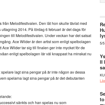
web
s från Melodifestivalen. Den låt hon skulle tävlat med
Re
Hu
ns uttagning 2014. På lördag 6 februari är det dags för
ly
gen till Melodifestivalen. Under veckan har det satsat
omgång. Ace Wilder är den artist som enligt spelbolagen
5/5
t Ace Wilder tar sig till finalen ger inte mycket för de
åan enligt spelbolagen lär väl knappast ha minskat nu
Ys
II
s
st spelare lagt sina pengar på är inte någon av dessa
KU
 vem spelarna lagt sina pengar på är det debutanten
Lä
Se
elande:
to
uccessivt sänkts och han spelas nu som
me