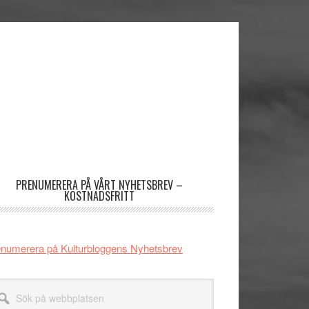
imärt
dofält
PRENUMERERA PÅ VÅRT NYHETSBREV –
KOSTNADSFRITT
numerera på Kulturbloggens Nyhetsbrev
k