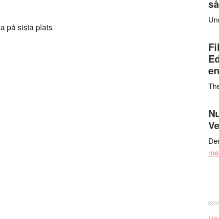
så
Un
 på sista plats
Fi
Ed
en
Th
Nu
Ve
Den
me
Här