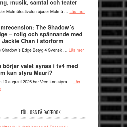
ng, musik, samtal och teater
att
Meidal
tänka
om
der Malmöfestivalen bjuder Malmö …
Läs mer
och
på
Malmöfestivalen
Roland
bjuder
lmrecension: The Shadow´s
Pöntinen
in
ge – rolig och spännande med
avslutar
till
 Jackie Chan i storform
Scensommar
sång,
på
om
e Shadow´s Edge Betyg 4 Svensk …
Läs mer
musik,
Artipelag
Filmrecension:
samtal
The
 börjar valet synas i tv4 med
och
Shadow
m kan styra Mauri?
teater
´s
 10 augusti 2026 har Vem kan styra …
Läs
Edge
om
r
–
Nu
rolig
börjar
och
valet
spännande
FÖLJ OSS PÅ FACEBOOK
synas
med
i
en
 hittar du Kulturbloggen på Facebook.