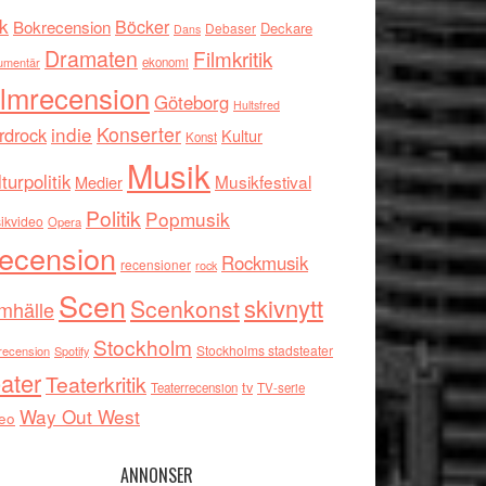
k
Böcker
Bokrecension
Deckare
Debaser
Dans
Dramaten
Filmkritik
umentär
ekonomi
ilmrecension
Göteborg
Hultsfred
indie
Konserter
rdrock
Kultur
Konst
Musik
turpolitik
Musikfestival
Medier
Politik
Popmusik
ikvideo
Opera
ecension
Rockmusik
recensioner
rock
Scen
skivnytt
Scenkonst
mhälle
Stockholm
Stockholms stadsteater
recension
Spotify
ater
Teaterkritik
tv
Teaterrecension
TV-serie
Way Out West
eo
ANNONSER