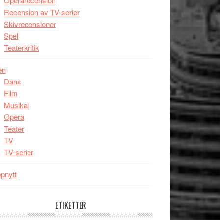
Operarecension
Recension av TV-serier
Skivrecensioner
Spel
Teaterkritik
en
Dans
Film
Musikal
Opera
Teater
TV
TV-serier
pnytt
ETIKETTER