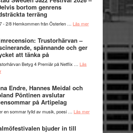
och
grönaste
Delvis bortom genrens
Dana
gräset
dsträckta terräng
Scully
–
om
/7 - 2/8 Hemkommen från Österlen …
Läs mer
en
Ystad
humoristisk
Sweden
lmrecension: Trustorhärvan –
och
Jazz
scinerande, spännande och ger
hjärtevarm
Festival
cket att tänka på
lättsam
2026
kompott
storhärvan Betyg 4 Premiär på Netflix …
Läs
–
om
r
I
Filmrecension:
Delvis
Trustorhärvan
na Endre, Hannes Meidal och
bortom
–
land Pöntinen avslutar
genrens
fascinerande,
ensommar på Artipelag
vidsträckta
spännande
terräng
om
er en sommar fylld av musik, poesi …
Läs mer
och
Lena
ger
Endre,
lmöfestivalen bjuder in till
mycket
Hannes