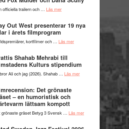
2026
kväll
om
 officiella trailern och …
Läs mer
–
Se
II
trailern
y Out West presenterar 19 nya
Internationella
för
tlar i årets filmprogram
storheter
The
och
om
ldspremiärer, kortfilmer och …
Läs mer
X-
samarbeten
Way
Files:
Out
attis Shahab Mehrabi till
I
West
lmstadens Kulturs stipendium
Want
presenterar
to
om
bror Ali och jag (2026). Shahab …
Läs mer
19
Believe
Grattis
nya
–
Shahab
lmrecension: Det grönaste
titlar
Vrach
Mehrabi
äset – en humoristisk och
i
Frankenshtey
till
ärtevarm lättsam kompott
årets
–
Filmstadens
filmprogram
med
om
 grönaste gräset Betyg 3 Svensk …
Läs mer
Kulturs
Fox
Filmrecension:
stipendium
Mulder
Det
tad Sweden Jazz Festival 2026 –