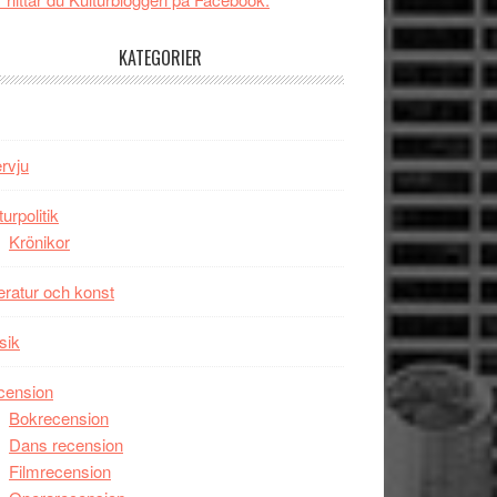
tv4
Jackie
med
Chan
KATEGORIER
Vem
i
kan
storform
styra
Mauri?
ervju
turpolitik
Krönikor
teratur och konst
sik
cension
Bokrecension
Dans recension
Filmrecension