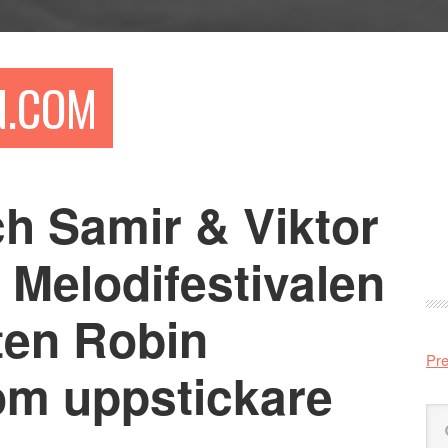
N.COM
h Samir & Viktor
Pr
si
r Melodifestivalen
ten Robin
Pre
m uppstickare
Sö
på