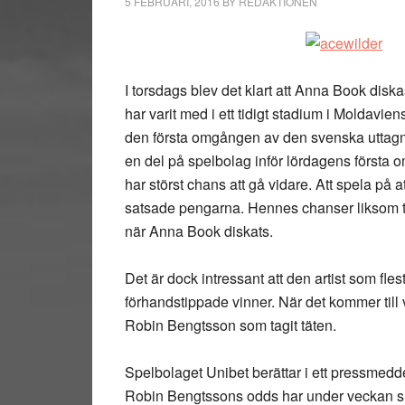
5 FEBRUARI, 2016
BY
REDAKTIONEN
I torsdags blev det klart att Anna Book diska
har varit med i ett tidigt stadium i Moldavie
den första omgången av den svenska uttagnin
en del på spelbolag inför lördagens första 
har störst chans att gå vidare. Att spela på at
satsade pengarna. Hennes chanser liksom tv
när Anna Book diskats.
Det är dock intressant att den artist som fle
förhandstippade vinner. När det kommer till
Robin Bengtsson som tagit täten.
Spelbolaget Unibet berättar i ett pressmedd
Robin Bengtssons odds har under veckan s