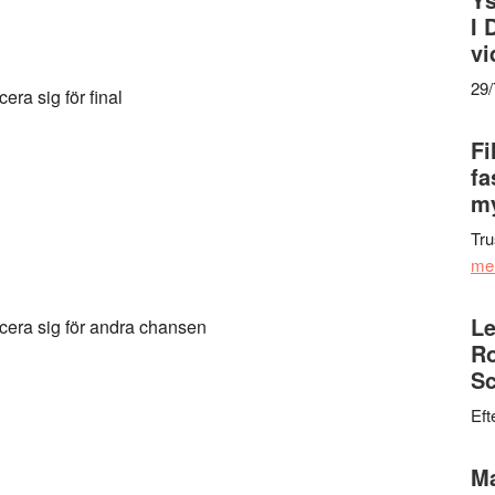
I 
vi
29
era sig för final
Fi
fa
my
Tru
me
Le
icera sig för andra chansen
Ro
Sc
Eft
Ma