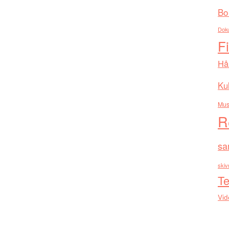
Bo
Dok
F
Hå
Kul
Mus
R
sa
skiv
Te
Vid