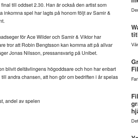
r final till oddset 2.30. Han är också den artist som
Den
a inkomna spel har lagts på honom följt av Samir &
nt.
Wa
ti
adseger för Ace Wilder och Samir & Viktor har
Vär
are tror att Robin Bengtsson kan komma att på allvar
äger Jonas Nilsson, pressansvarig på Unibet.
Gr
Fi
on blivit deltävlingens högoddsare och hon har enbart
 till andra chansen, att hon gör om bedriften i år spelas
Far
Fi
st, andel av spelen
gr
hj
Det
Ys