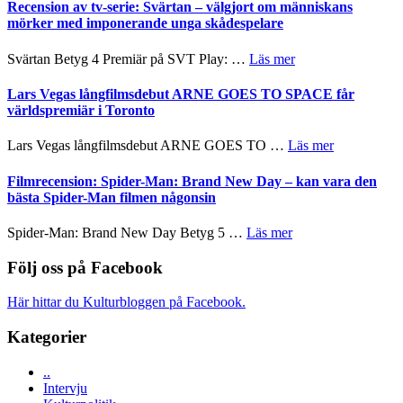
börjar
Recension av tv-serie: Svärtan – välgjort om människans
rolig
valet
mörker med imponerande unga skådespelare
och
synas
spännande
i
om
Svärtan Betyg 4 Premiär på SVT Play: …
Läs mer
med
tv4
Recension
en
med
av
Lars Vegas långfilmsdebut ARNE GOES TO SPACE får
Jackie
Vem
tv-
världspremiär i Toronto
Chan
kan
serie:
i
styra
Svärtan
storform
om
Lars Vegas långfilmsdebut ARNE GOES TO …
Läs mer
Mauri?
–
Lars
välgjort
Vegas
Filmrecension: Spider-Man: Brand New Day – kan vara den
om
långfilmsde
bästa Spider-Man filmen någonsin
människans
ARNE
mörker
GOES
om
Spider-Man: Brand New Day Betyg 5 …
Läs mer
med
TO
Filmrecension:
imponerande
SPACE
Spider-
Följ oss på Facebook
unga
får
Man:
skådespelare
världspremi
Brand
Här hittar du Kulturbloggen på Facebook.
i
New
Toronto
Day
Kategorier
–
kan
..
vara
Intervju
den