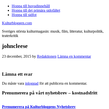
Hoppa till huvudinnehåll
Hoppa till det primära sidofältet
Hoppa till sidfot
Kulturbloggen.com
Sveriges största kulturmagasin: musik, film, litteratur, kulturpolitik,
teaterkritik
johncleese
23 december, 2015
by
Redaktionen
Lämna en kommentar
Läsarkommentarer
Lämna ett svar
Du måste vara
inloggad
för att publicera en kommentar.
Primärt
Prenumerera på vårt nyhetsbrev – kostnadsfritt
sidofält
Prenumerera på Kulturbloggens Nyhetsbrev