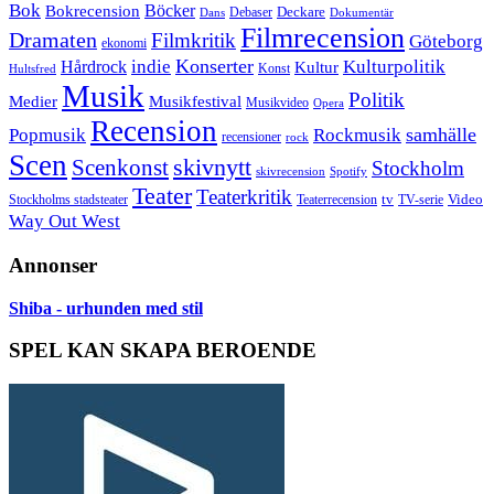
Bok
Bokrecension
Böcker
Deckare
Debaser
Dokumentär
Dans
Filmrecension
Dramaten
Filmkritik
Göteborg
ekonomi
Konserter
Hårdrock
indie
Kulturpolitik
Kultur
Konst
Hultsfred
Musik
Politik
Musikfestival
Medier
Musikvideo
Opera
Recension
samhälle
Popmusik
Rockmusik
recensioner
rock
Scen
skivnytt
Scenkonst
Stockholm
skivrecension
Spotify
Teater
Teaterkritik
Video
Stockholms stadsteater
tv
Teaterrecension
TV-serie
Way Out West
Annonser
Shiba - urhunden med stil
SPEL KAN SKAPA BEROENDE