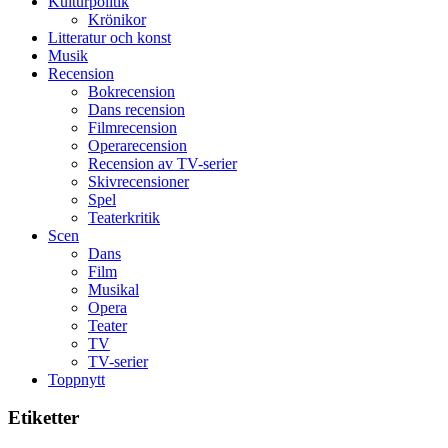
Kulturpolitik
bästa
Krönikor
Spider-
Litteratur och konst
Man
Musik
filmen
Recension
någonsin
Bokrecension
Dans recension
Filmrecension
Operarecension
Recension av TV-serier
Skivrecensioner
Spel
Teaterkritik
Scen
Dans
Film
Musikal
Opera
Teater
TV
TV-serier
Toppnytt
Etiketter