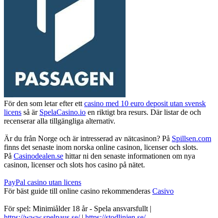
För den som letar efter ett
casino med 10 euro deposit utan svensk
licens
så är
SpelaCasino.io
en riktigt bra resurs. Där listar de och
recenserar alla tillgängliga alternativ.
Är du från Norge och är intresserad av nätcasinon? På
Spillsen.com
finns det senaste inom norska online casinon, licenser och slots.
På
Casinodealen.se
hittar ni den senaste informationen om nya
casinon, licenser och slots hos casino på nätet.
PayPal casino utan licens
För bäst guide till online casino rekommenderas
Casivo
För spel: Minimiålder 18 år - Spela ansvarsfullt |
https://www.spelpaus.se/
|
https://stodlinjen.se/