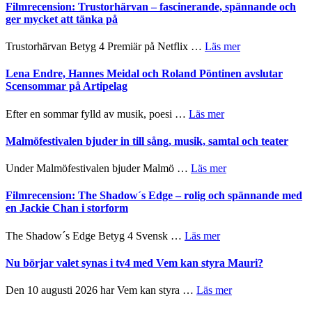
Sweden
Filmrecension: Trustorhärvan – fascinerande, spännande och
och
Jazz
ger mycket att tänka på
hjärtevarm
Festival
lättsam
2026
om
Trustorhärvan Betyg 4 Premiär på Netflix …
Läs mer
kompott
–
Filmrecension:
I
Trustorhärvan
Lena Endre, Hannes Meidal och Roland Pöntinen avslutar
Delvis
–
Scensommar på Artipelag
bortom
fascinerande,
genrens
spännande
om
Efter en sommar fylld av musik, poesi …
Läs mer
vidsträckta
och
Lena
terräng
ger
Endre,
Malmöfestivalen bjuder in till sång, musik, samtal och teater
mycket
Hannes
att
Meidal
om
Under Malmöfestivalen bjuder Malmö …
Läs mer
tänka
och
Malmöfestivalen
på
Roland
bjuder
Filmrecension: The Shadow´s Edge – rolig och spännande med
Pöntinen
in
en Jackie Chan i storform
avslutar
till
Scensommar
sång,
om
The Shadow´s Edge Betyg 4 Svensk …
Läs mer
på
musik,
Filmrecension:
Artipelag
samtal
The
Nu börjar valet synas i tv4 med Vem kan styra Mauri?
och
Shadow
teater
´s
om
Den 10 augusti 2026 har Vem kan styra …
Läs mer
Edge
Nu
–