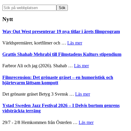
Sök
på
webbplatsen
Nytt
Way Out West presenterar 19 nya titlar i årets filmprogram
om
Världspremiärer, kortfilmer och …
Läs mer
Way
Out
Grattis Shahab Mehrabi till Filmstadens Kulturs stipendium
West
presenterar
om
Farbror Ali och jag (2026). Shahab …
Läs mer
19
Grattis
nya
Shahab
Filmrecension: Det grönaste gräset – en humoristisk och
titlar
Mehrabi
hjärtevarm lättsam kompott
i
till
årets
Filmstadens
om
Det grönaste gräset Betyg 3 Svensk …
Läs mer
filmprogram
Kulturs
Filmrecension:
stipendium
Det
Ystad Sweden Jazz Festival 2026 – I Delvis bortom genrens
grönaste
vidsträckta terräng
gräset
–
om
29/7 - 2/8 Hemkommen från Österlen …
Läs mer
en
Ystad
humoristisk