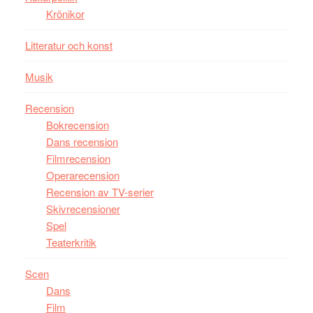
filmen
Krönikor
någonsin
Litteratur och konst
Musik
Recension
Bokrecension
Dans recension
Filmrecension
Operarecension
Recension av TV-serier
Skivrecensioner
Spel
Teaterkritik
Scen
Dans
Film