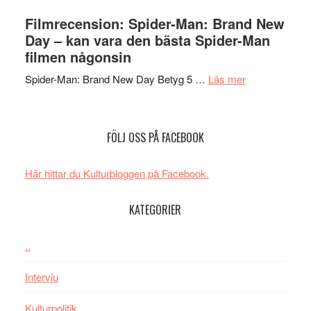
Lars
välgjort
Vegas
Filmrecension: Spider-Man: Brand New
om
långfi
Day – kan vara den bästa Spider-Man
människans
ARNE
filmen någonsin
mörker
GOES
med
om
Spider-Man: Brand New Day Betyg 5 …
Läs mer
TO
imponerande
Filmrecension
SPAC
unga
Spider-
får
skådespelar
Man:
världs
FÖLJ OSS PÅ FACEBOOK
Brand
i
New
Toront
Här hittar du Kulturbloggen på Facebook.
Day
–
KATEGORIER
kan
vara
den
..
bästa
Intervju
Spider-
Man
Kulturpolitik