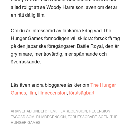
alltid roligt att se Woody Harrelson, även om det är i
en rätt dålig film.
Om du är intresserad av tankarna kring vad The
Hunger Games förmodligen vill skildra: försök få tag
på den japanska föregångaren Battle Royal, den är
grymmare, mer trovärdig, mer spännande och
överraskande.
Läs även andra bloggares åsikter om
The Hunger
Games
,
film
,
filmrecension
,
förutsägbart
ARKIVERAD UNDER:
FILM
,
FILMRECENSION
,
RECENSION
TAGGAD SOM:
FILMRECENSION
,
FÖRUTSÄGBART
,
SCEN
,
THE
HUNGER GAMES