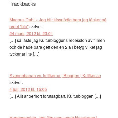
Läsarkommentarer
Trackbacks
Magnus Dahl » Jag blir kissnödig bara jag tänker på
ordet ”bio”
skriver:
24 mars, 2012 kl. 23:01
[…] så läste jag Kulturbloggens recession av filmen
och de hade bara gett den en 2:a i betyg vilket jag
tycker är lite […]
Svennebanan vs. kritikerna | Bloggen | Kritiker.se
skriver:
4 juli, 2012 kl. 15:05
[…] Allt är oerhört förutsägbart. Kulturbloggen […]
Hungerspelen - bra film men ingen klasskamp |