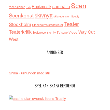
Scen
samhälle
Rockmusik
recensioner
rock
skivnytt
Scenkonst
skivrecension
Spotify
Teater
Stockholm
Stockholms stadsteater
Teaterkritik
Way Out
tv
Video
Teaterrecension
TV-serie
West
ANNONSER
Shiba - urhunden med stil
SPEL KAN SKAPA BEROENDE