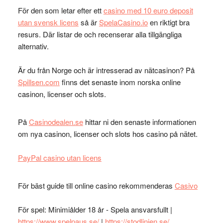
För den som letar efter ett
casino med 10 euro deposit
utan svensk licens
så är
SpelaCasino.io
en riktigt bra
resurs. Där listar de och recenserar alla tillgängliga
alternativ.
Är du från Norge och är intresserad av nätcasinon? På
Spillsen.com
finns det senaste inom norska online
casinon, licenser och slots.
På
Casinodealen.se
hittar ni den senaste informationen
om nya casinon, licenser och slots hos casino på nätet.
PayPal casino utan licens
För bäst guide till online casino rekommenderas
Casivo
För spel: Minimiålder 18 år - Spela ansvarsfullt |
https://www.spelpaus.se/
|
https://stodlinjen.se/