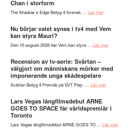
till
Chan i storform
Scensommar
sång,
på
om
The Shadow´s Edge Betyg 4 Svensk …
Läs mer
musik,
Artipelag
Filmrecension
samtal
The
Nu börjar valet synas i tv4 med Vem
och
Shadow
kan styra Mauri?
teater
´s
om
Den 10 augusti 2026 har Vem kan styra …
Läs mer
Edge
Nu
–
börjar
Recension av tv-serie: Svärtan –
rolig
valet
välgjort om människans mörker med
och
synas
imponerande unga skådespelare
spännande
i
med
om
Svärtan Betyg 4 Premiär på SVT Play: …
Läs mer
tv4
en
Recension
med
Jackie
av
Lars Vegas långfilmsdebut ARNE
Vem
Chan
tv-
GOES TO SPACE får världspremiär i
kan
i
serie:
Toronto
styra
storform
Svärtan
Mauri?
om
Lars Vegas långfilmsdebut ARNE GOES TO …
Läs mer
–