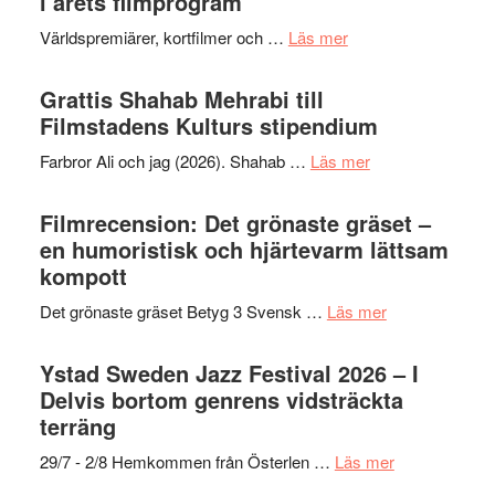
i årets filmprogram
om
Världspremiärer, kortfilmer och …
Läs mer
Way
Out
Grattis Shahab Mehrabi till
West
Filmstadens Kulturs stipendium
presenterar
om
Farbror Ali och jag (2026). Shahab …
Läs mer
19
Grattis
nya
Shahab
Filmrecension: Det grönaste gräset –
titlar
Mehrabi
en humoristisk och hjärtevarm lättsam
i
till
kompott
årets
Filmstadens
filmprogram
om
Det grönaste gräset Betyg 3 Svensk …
Läs mer
Kulturs
Filmrecension:
stipendium
Det
Ystad Sweden Jazz Festival 2026 – I
grönaste
Delvis bortom genrens vidsträckta
gräset
terräng
–
om
29/7 - 2/8 Hemkommen från Österlen …
Läs mer
en
Ystad