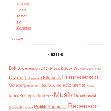
Musikal
Opera
Teater
TV
TV-serier
Toppnytt
ETIKETTER
Bok
Böcker
Bokrecension
Deckare
Debaser
Dokumentär
Dans
Filmrecension
Dramaten
Filmkritik
ekonomi
indie
Konserter
Göteborg
Hårdrock
Konst
Hultsfred
Musik
Kulturpolitik
Musikfestival
Kultur
Medier
Recension
Politik
Popmusik
Musikvideo
Opera