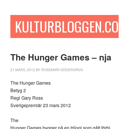
Hoppa
Hoppa
Hoppa
till
till
till
huvudinnehåll
det
sidfot
KULTURBLOGGEN.COM
primära
sidofältet
The Hunger Games – nja
21 MARS, 2012
BY
ROSEMARI SÖDERGREN
The Hunger Games
Betyg 2
Regi Gary Ross
Sverigepremiär 23 mars 2012
The
Hunger Games bygger på en trilogi som gått förbi