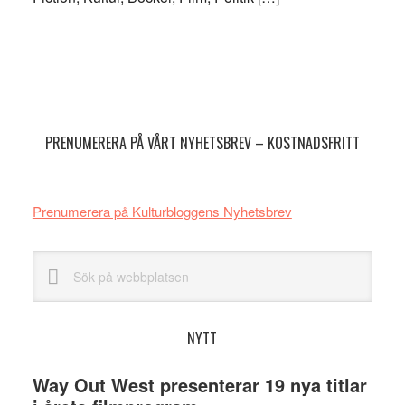
Primärt
sidofält
PRENUMERERA PÅ VÅRT NYHETSBREV – KOSTNADSFRITT
Prenumerera på Kulturbloggens Nyhetsbrev
Sök
på
webbplatsen
NYTT
Way Out West presenterar 19 nya titlar