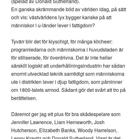
(spelad av Donald Sutherland).
En ganska skrämmande bild av världen idag, på sätt
och vis: västvärldens lyx bygger kanske på att
människor i u-länder lever i fattigdom?
Tyvärr blir det för klyschigt, för många klicheer:
programledarna och människorna i huvudstaden är
för stiliserade, för överdrivna. Det är inte heller
särskilt logiskt att underhållningsindustrin har sådan
enormt utvecklad teknik samtidigt som människorna
ute i distrikten lever i djup fattigdom, som påminner
om 1800-talets armod. Sådant gör det svårt att tro på
berättelsen.
Däremot ger jag ett plus för bra skådespelare som
Jennifer Lawrence, Liam Hemsworth, Josh
Hutcherson, Elizabeth Banks, Woody Harrelson,
Lenny Kravitz och Donald Sutherland. Visst är det