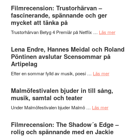
humoristisk
Sweden
Filmrecension: Trustorhärvan –
och
Jazz
fascinerande, spännande och ger
hjärtevarm
Festival
mycket att tänka på
lättsam
2026
kompott
om
Trustorhärvan Betyg 4 Premiär på Netflix …
Läs mer
–
Filmrecens
I
Trustorhä
Lena Endre, Hannes Meidal och Roland
Delvis
–
Pöntinen avslutar Scensommar på
bortom
fascineran
Artipelag
genrens
spännand
vidsträckta
om
Efter en sommar fylld av musik, poesi …
Läs mer
och
terräng
Lena
ger
Endre,
Malmöfestivalen bjuder in till sång,
mycket
Hannes
musik, samtal och teater
att
Meidal
tänka
om
Under Malmöfestivalen bjuder Malmö …
Läs mer
och
på
Malmöfestiva
Roland
bjuder
Filmrecension: The Shadow´s Edge –
Pöntinen
in
rolig och spännande med en Jackie
avslutar