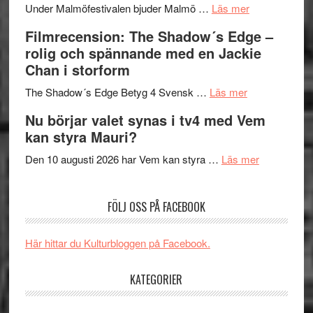
om
Meidal
att
Under Malmöfestivalen bjuder Malmö …
Läs mer
Malmöfestiva
och
tänka
Filmrecension: The Shadow´s Edge –
bjuder
Roland
på
rolig och spännande med en Jackie
in
Pöntinen
Chan i storform
till
avslutar
om
sång,
Scensommar
The Shadow´s Edge Betyg 4 Svensk …
Läs mer
Filmrecension
musik,
på
Nu börjar valet synas i tv4 med Vem
The
samtal
Artipelag
kan styra Mauri?
Shadow
och
´s
teater
om
Den 10 augusti 2026 har Vem kan styra …
Läs mer
Edge
Nu
–
börjar
FÖLJ OSS PÅ FACEBOOK
rolig
valet
och
synas
spännande
i
Här hittar du Kulturbloggen på Facebook.
med
tv4
en
med
KATEGORIER
Jackie
Vem
Chan
kan