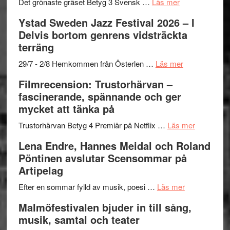
Frankenshtey
årets
Filmstadens
om
Det grönaste gräset Betyg 3 Svensk …
Läs mer
–
filmprogram
Kulturs
Filmrecension:
Ystad Sweden Jazz Festival 2026 – I
med
stipendium
Det
Delvis bortom genrens vidsträckta
Fox
grönaste
terräng
Mulder
gräset
och
–
om
29/7 - 2/8 Hemkommen från Österlen …
Läs mer
Dana
en
Ystad
Filmrecension: Trustorhärvan –
Scully
humoristisk
Sweden
fascinerande, spännande och ger
och
Jazz
mycket att tänka på
hjärtevarm
Festival
lättsam
2026
om
Trustorhärvan Betyg 4 Premiär på Netflix …
Läs mer
kompott
–
Filmrecens
Lena Endre, Hannes Meidal och Roland
I
Trustorhä
Pöntinen avslutar Scensommar på
Delvis
–
Artipelag
bortom
fascineran
genrens
om
spännand
Efter en sommar fylld av musik, poesi …
Läs mer
vidsträckta
Lena
och
Malmöfestivalen bjuder in till sång,
terräng
Endre,
ger
musik, samtal och teater
Hannes
mycket