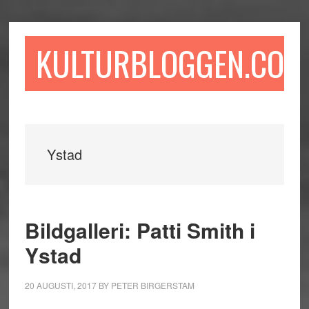
Hoppa
Hoppa
Hoppa
till
till
till
huvudinnehåll
det
sidfot
KULTURBLOGGEN.COM
primära
sidofältet
Ystad
Bildgalleri: Patti Smith i
Ystad
20 AUGUSTI, 2017
BY
PETER BIRGERSTAM