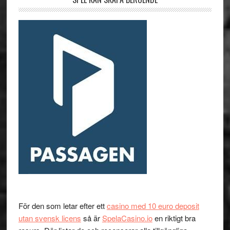
För den som letar efter ett
casino med 10 euro deposit
utan svensk licens
så är
SpelaCasino.io
en riktigt bra