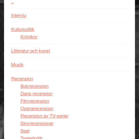
..
i
styra
storform
Mauri?
Intervju
Kulturpolitik
Krönikor
Litteratur och konst
Musik
Recension
Bokrecension
Dans recension
Filmrecension
Operarecension
Recension av TV-serier
Skivrecensioner
Spel
Teaterkritik