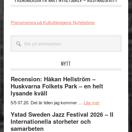
PRENUMERERA PÅ VÅRT NYHETSBREV – KOSTNADSFRITT
Prenumerera på Kulturbloggens Nyhetsbrev
Sök
på
webbplatsen
NYTT
Recension: Håkan Hellström –
Huskvarna Folkets Park – en helt
lysande kväll
om
5/5 07.20. Det är tiden jag kommer …
Läs mer
Recension:
Ystad Sweden Jazz Festival 2026 – II
Håkan
Internationella storheter och
Hellström
samarbeten
–