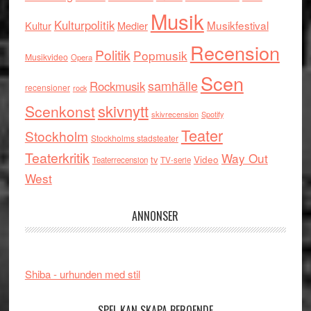
Musik
Kulturpolitik
Musikfestival
Kultur
Medier
Recension
Politik
Popmusik
Musikvideo
Opera
Scen
samhälle
Rockmusik
recensioner
rock
skivnytt
Scenkonst
skivrecension
Spotify
Teater
Stockholm
Stockholms stadsteater
Teaterkritik
Way Out
tv
Video
Teaterrecension
TV-serie
West
ANNONSER
Shiba - urhunden med stil
SPEL KAN SKAPA BEROENDE