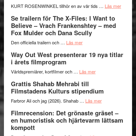
Huskvarna
om
KURT ROSENWINKEL tillhör en av vår tids …
Läs mer
Folkets
Ystad
Se trailern för The X-Files: I Want to
Park
Swede
Believe – Vrach Frankenshtey – med
–
Jazz
Fox Mulder och Dana Scully
en
Festiva
om
helt
2026
Den officiella trailern och …
Läs mer
Se
lysande
–
Way Out West presenterar 19 nya titlar
trailern
kväll
II
i årets filmprogram
för
Internat
The
om
storhet
Världspremiärer, kortfilmer och …
Läs mer
X-
Way
och
Grattis Shahab Mehrabi till
Files:
Out
samarb
Filmstadens Kulturs stipendium
I
West
Want
presenterar
om
Farbror Ali och jag (2026). Shahab …
Läs mer
to
19
Grattis
Filmrecension: Det grönaste gräset –
Believe
nya
Shahab
en humoristisk och hjärtevarm lättsam
–
titlar
Mehrabi
kompott
Vrach
i
till