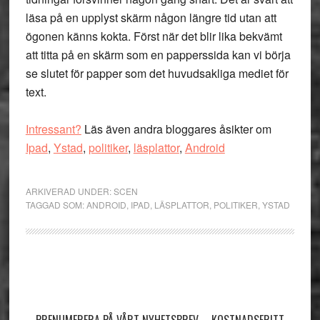
läsa på en upplyst skärm någon längre tid utan att
ögonen känns kokta. Först när det blir lika bekvämt
att titta på en skärm som en papperssida kan vi börja
se slutet för papper som det huvudsakliga mediet för
text.
Intressant?
Läs även andra bloggares åsikter om
Ipad
,
Ystad
,
politiker
,
läsplattor
,
Android
ARKIVERAD UNDER:
SCEN
TAGGAD SOM:
ANDROID
,
IPAD
,
LÄSPLATTOR
,
POLITIKER
,
YSTAD
Primärt
sidofält