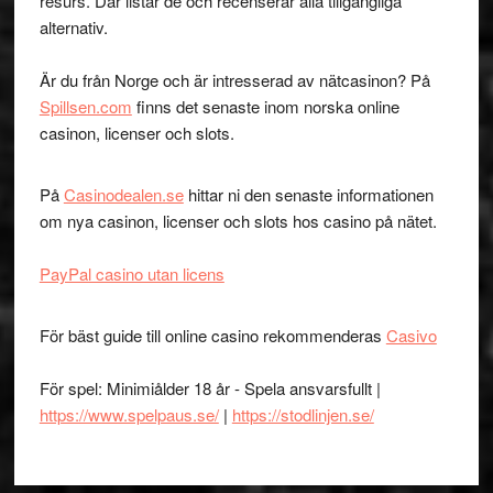
resurs. Där listar de och recenserar alla tillgängliga
alternativ.
Är du från Norge och är intresserad av nätcasinon? På
Spillsen.com
finns det senaste inom norska online
casinon, licenser och slots.
På
Casinodealen.se
hittar ni den senaste informationen
om nya casinon, licenser och slots hos casino på nätet.
PayPal casino utan licens
För bäst guide till online casino rekommenderas
Casivo
För spel: Minimiålder 18 år - Spela ansvarsfullt |
https://www.spelpaus.se/
|
https://stodlinjen.se/