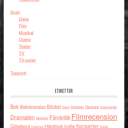
Scen
Dans
Film
Musikal
Opera
Teater
TV
TV-serier
Toppnytt
ETIKETTER
Bok
Böcker
Bokrecension
Deckare
Debaser
Dokumentär
Dans
Filmrecension
Dramaten
Filmkritik
ekonomi
indie
Konserter
Göteborg
Hårdrock
Konst
Hultsfred