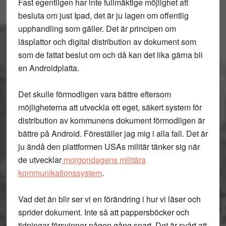
Fast egentligen har inte fullmäktige möjlighet att
besluta om just Ipad, det är ju lagen om offentlig
upphandling som gäller. Det är principen om
läsplattor och digital distribution av dokument som
som de fattat beslut om och då kan det lika gärna bli
en Androidplatta.
Det skulle förmodligen vara bättre eftersom
möjligheterna att utveckla ett eget, säkert system för
distribution av kommunens dokument förmodligen är
bättre på Android. Föreställer jag mig i alla fall. Det är
ju ändå den plattformen USAs militär tänker sig när
de utvecklar
morgondagens militära
kommunikationssystem
.
Vad det än blir ser vi en förändring i hur vi läser och
sprider dokument. Inte så att pappersböcker och
tidningar försvinner någon gång snart. Det är svårt att