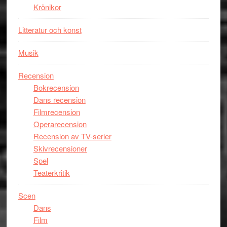
Miles
Krönikor
Davis
Litteratur och konst
på
Utopia
Musik
Recension
Bokrecension
Dans recension
Filmrecension
Operarecension
Recension av TV-serier
Skivrecensioner
Spel
Teaterkritik
Scen
Dans
Film