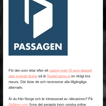
För den som letar efter ett
casino med 10 euro deposit
utan svensk licens
så är
SpelaCasino.io
en riktigt bra
resurs. Där listar de och recenserar alla tillgängliga
alternativ.
Är du från Norge och är intresserad av nätcasinon? På
Spillsen.com
finns det senaste inom norska online