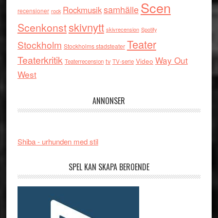
Scen
samhälle
Rockmusik
recensioner
rock
skivnytt
Scenkonst
skivrecension
Spotify
Teater
Stockholm
Stockholms stadsteater
Teaterkritik
Way Out
tv
Video
Teaterrecension
TV-serie
West
ANNONSER
Shiba - urhunden med stil
SPEL KAN SKAPA BEROENDE