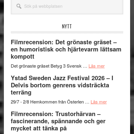
Sök
på
webbplatsen
NYTT
Filmrecension: Det grönaste gräset –
en humoristisk och hjärtevarm lättsam
kompott
om
Det grönaste gräset Betyg 3 Svensk …
Läs mer
Filmrecension:
Ystad Sweden Jazz Festival 2026 – I
Det
Delvis bortom genrens vidsträckta
grönaste
terräng
gräset
–
om
29/7 - 2/8 Hemkommen från Österlen …
Läs mer
en
Ystad
Filmrecension: Trustorhärvan –
humoristisk
Sweden
fascinerande, spännande och ger
och
Jazz
mycket att tänka på
hjärtevarm
Festival