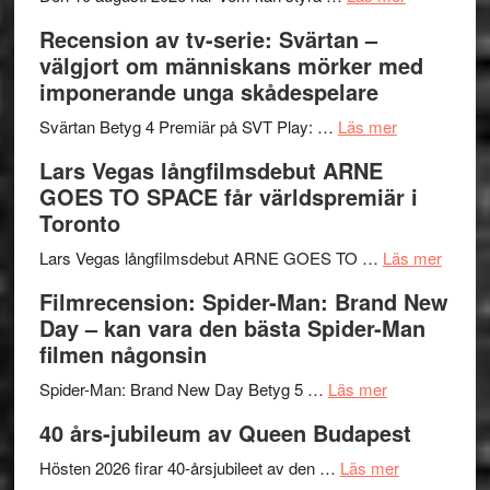
Edge
Nu
Recension av tv-serie: Svärtan –
–
börjar
välgjort om människans mörker med
rolig
valet
imponerande unga skådespelare
och
synas
spännande
om
i
Svärtan Betyg 4 Premiär på SVT Play: …
Läs mer
med
Recension
tv4
Lars Vegas långfilmsdebut ARNE
en
av
med
GOES TO SPACE får världspremiär i
Jackie
tv-
Vem
Toronto
Chan
serie:
kan
i
Svärtan
styra
om
Lars Vegas långfilmsdebut ARNE GOES TO …
Läs mer
storform
–
Mauri?
Lars
Filmrecension: Spider-Man: Brand New
välgjort
Vegas
Day – kan vara den bästa Spider-Man
om
långfi
filmen någonsin
människans
ARNE
om
mörker
GOES
Spider-Man: Brand New Day Betyg 5 …
Läs mer
Filmrecension
med
TO
40 års-jubileum av Queen Budapest
Spider-
imponerande
SPAC
Man:
unga
om
får
Hösten 2026 firar 40-årsjubileet av den …
Läs mer