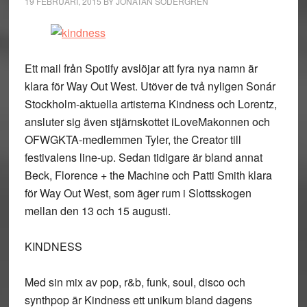
19 FEBRUARI, 2015
BY
JONATAN SÖDERGREN
Ett mail från Spotify avslöjar att fyra nya namn är
klara för Way Out West. Utöver de två nyligen Sonár
Stockholm-aktuella artisterna Kindness och Lorentz,
ansluter sig även stjärnskottet iLoveMakonnen och
OFWGKTA-medlemmen Tyler, the Creator till
festivalens line-up. Sedan tidigare är bland annat
Beck, Florence + the Machine och Patti Smith klara
för Way Out West, som äger rum i Slottsskogen
mellan den 13 och 15 augusti.
KINDNESS
Med sin mix av pop, r&b, funk, soul, disco och
synthpop är Kindness ett unikum bland dagens