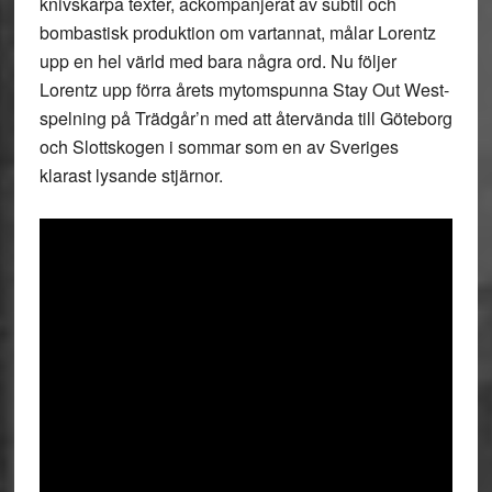
knivskarpa texter, ackompanjerat av subtil och
bombastisk produktion om vartannat, målar Lorentz
upp en hel värld med bara några ord. Nu följer
Lorentz upp förra årets mytomspunna Stay Out West-
spelning på Trädgår’n med att återvända till Göteborg
och Slottskogen i sommar som en av Sveriges
klarast lysande stjärnor.