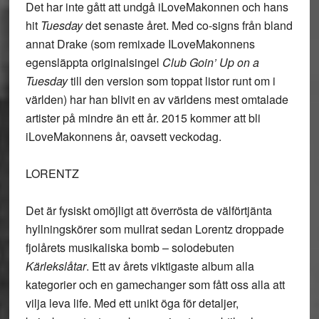
Det har inte gått att undgå iLoveMakonnen och hans
hit
Tuesday
det senaste året. Med co-signs från bland
annat Drake (som remixade ILoveMakonnens
egensläppta originalsingel
Club Goin’ Up on a
Tuesday
till den version som toppat listor runt om i
världen) har han blivit en av världens mest omtalade
artister på mindre än ett år. 2015 kommer att bli
iLoveMakonnens år, oavsett veckodag.
LORENTZ
Det är fysiskt omöjligt att överrösta de välförtjänta
hyllningskörer som mullrat sedan Lorentz droppade
fjolårets musikaliska bomb – solodebuten
Kärlekslåtar
. Ett av årets viktigaste album alla
kategorier och en gamechanger som fått oss alla att
vilja leva life. Med ett unikt öga för detaljer,