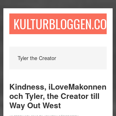
Hoppa
Hoppa
Hoppa
till
till
till
huvudinnehåll
det
sidfot
KULTURBLOGGEN.COM
primära
sidofältet
Tyler the Creator
Kindness, iLoveMakonnen
och Tyler, the Creator till
Way Out West