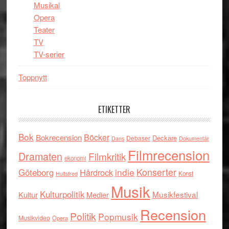
Musikal
Opera
Teater
TV
TV-serier
Toppnytt
ETIKETTER
Bok
Böcker
Bokrecension
Deckare
Debaser
Dokumentär
Dans
Filmrecension
Dramaten
Filmkritik
ekonomi
indie
Konserter
Göteborg
Hårdrock
Konst
Hultsfred
Musik
Kulturpolitik
Musikfestival
Kultur
Medier
Recension
Politik
Popmusik
Musikvideo
Opera