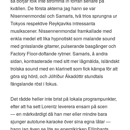
så börjar folk inte strömma in förrän senare på
kvällen. De första akterna jag hann se var
Nisennenmondai och Samaris, två trios sprungna ur
Tokyos respektive Reykjaviks intressanta
musikscener. Nissennenmondai framkallade med
enkla medel ett lika hypnotiskt som malande sound
med gnisslande gitarrer, pulserande basgånger och
Factory Floor-doftande rytmer. Samaris, å andra
sidan, kontrasterade med sitt mer lågmälda, isländskt
trolska sound med en klarinett som fick kämpa för att
göra sig hörd, och Jófríður Ákadóttir stundtals
fängslande röst i fokus.
Det rådde heller inte brist på lokala programpunkter,
efter att ha sett Lorentz leverera ensam på scen
— en märkvärdigt då han mer eller mindre bara
sjunger autotune-karaoke över sina egna låtar —
hann jag även se lite av energikicken Elliphants,