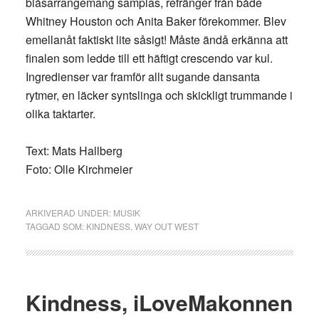
blåsarrangemang samplas, refränger från både
Whitney Houston och Anita Baker förekommer. Blev
emellanåt faktiskt lite såsigt! Måste ändå erkänna att
finalen som ledde till ett häftigt crescendo var kul.
Ingredienser var framför allt sugande dansanta
rytmer, en läcker syntslinga och skickligt trummande i
olika taktarter.
Text: Mats Hallberg
Foto: Olle Kirchmeier
ARKIVERAD UNDER:
MUSIK
TAGGAD SOM:
KINDNESS
,
WAY OUT WEST
Kindness, iLoveMakonnen