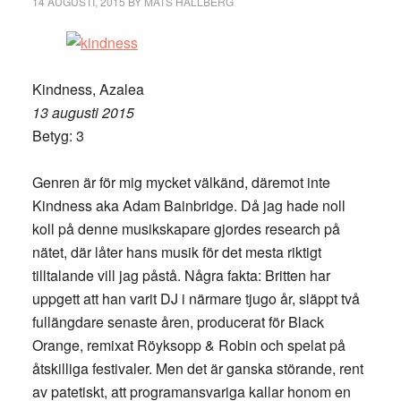
14 AUGUSTI, 2015
BY
MATS HALLBERG
Kindness, Azalea
13 augusti 2015
Betyg: 3
Genren är för mig mycket välkänd, däremot inte
Kindness aka Adam Bainbridge. Då jag hade noll
koll på denne musikskapare gjordes research på
nätet, där låter hans musik för det mesta riktigt
tilltalande vill jag påstå. Några fakta: Britten har
uppgett att han varit DJ i närmare tjugo år, släppt två
fullängdare senaste åren, producerat för Black
Orange, remixat Röyksopp & Robin och spelat på
åtskilliga festivaler. Men det är ganska störande, rent
av patetiskt, att programansvariga kallar honom en