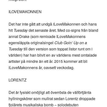
ILOVEMAKONNEN
Det har inte gått att undgå iLoveMakonnen och hans
hit
Tuesday
det senaste året. Med co-signs från bland
annat Drake (som remixade ILoveMakonnens
egensläppta originalsingel
Club Goin’ Up on a
Tuesday
till den version som toppat listor runt om i
världen) har han blivit en av världens mest omtalade
artister på mindre än ett år. 2015 kommer att bli
iLoveMakonnens år, oavsett veckodag.
LORENTZ
Det är fysiskt omöjligt att överrösta de välförtjänta
hyllningskörer som mullrat sedan Lorentz droppade
fjolårets musikaliska bomb – solodebuten