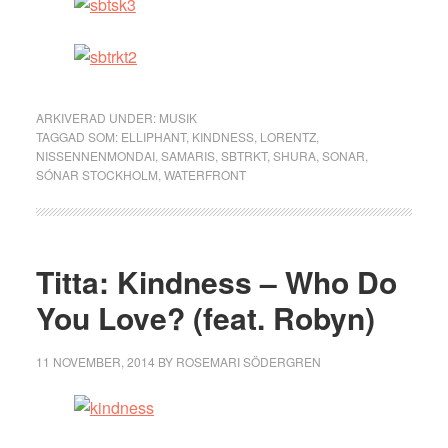
ARKIVERAD UNDER:
MUSIK
TAGGAD SOM:
ELLIPHANT
,
KINDNESS
,
LORENTZ
,
NISSENNENMONDAI
,
SAMARIS
,
SBTRKT
,
SHURA
,
SONAR
,
SÓNAR STOCKHOLM
,
WATERFRONT
Titta: Kindness – Who Do
You Love? (feat. Robyn)
11 NOVEMBER, 2014
BY
ROSEMARI SÖDERGREN