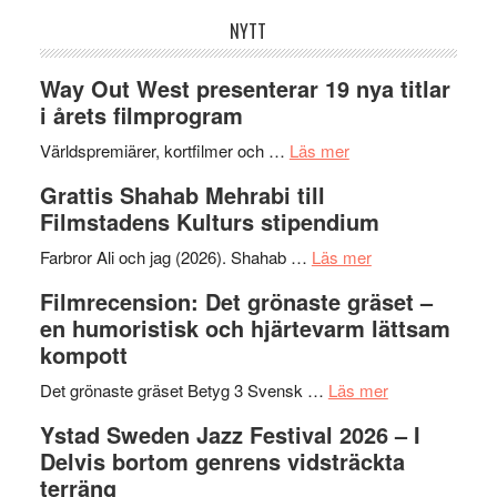
NYTT
Way Out West presenterar 19 nya titlar
i årets filmprogram
om
Världspremiärer, kortfilmer och …
Läs mer
Way
Grattis Shahab Mehrabi till
Out
Filmstadens Kulturs stipendium
West
presenterar
om
Farbror Ali och jag (2026). Shahab …
Läs mer
19
Grattis
Filmrecension: Det grönaste gräset –
nya
Shahab
en humoristisk och hjärtevarm lättsam
titlar
Mehrabi
kompott
i
till
årets
Filmstadens
om
Det grönaste gräset Betyg 3 Svensk …
Läs mer
filmprogram
Kulturs
Filmrecension:
Ystad Sweden Jazz Festival 2026 – I
stipendium
Det
Delvis bortom genrens vidsträckta
grönaste
terräng
gräset