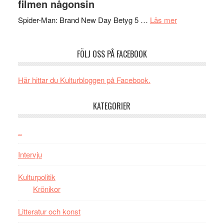
filmen någonsin
människans
ARNE
om
mörker
GOES
Spider-Man: Brand New Day Betyg 5 …
Läs mer
Filmrecension
med
TO
Spider-
imponerande
SPAC
FÖLJ OSS PÅ FACEBOOK
Man:
unga
får
Brand
skådespelar
världs
New
i
Här hittar du Kulturbloggen på Facebook.
Day
Toront
–
KATEGORIER
kan
vara
..
den
bästa
Intervju
Spider-
Man
Kulturpolitik
filmen
Krönikor
någonsin
Litteratur och konst