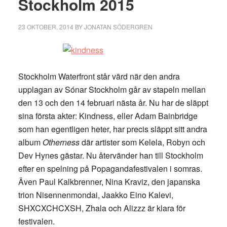
Stockholm 2015
23 OKTOBER, 2014
BY
JONATAN SÖDERGREN
Stockholm Waterfront står värd när den andra
upplagan av Sónar Stockholm går av stapeln mellan
den 13 och den 14 februari nästa år. Nu har de släppt
sina första akter: Kindness, eller Adam Bainbridge
som han egentligen heter, har precis släppt sitt andra
album
Otherness
där artister som Kelela, Robyn och
Dev Hynes gästar. Nu återvänder han till Stockholm
efter en spelning på Popagandafestivalen i somras.
Även Paul Kalkbrenner, Nina Kraviz, den japanska
trion Nisennenmondai, Jaakko Eino Kalevi,
SHXCXCHCXSH, Zhala och Alizzz är klara för
festivalen.