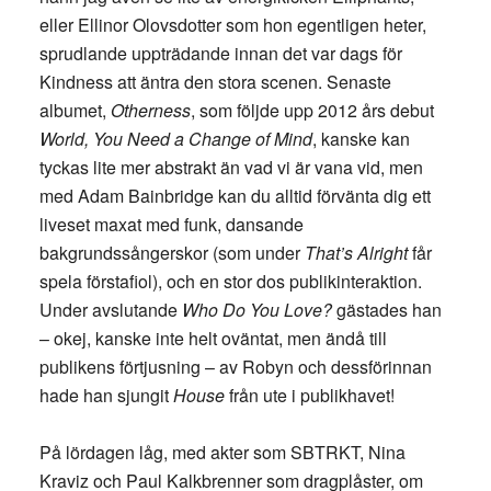
eller Ellinor Olovsdotter som hon egentligen heter,
sprudlande uppträdande innan det var dags för
Kindness att äntra den stora scenen. Senaste
albumet,
Otherness
, som följde upp 2012 års debut
World, You Need a Change of Mind
, kanske kan
tyckas lite mer abstrakt än vad vi är vana vid, men
med Adam Bainbridge kan du alltid förvänta dig ett
liveset maxat med funk, dansande
bakgrundssångerskor (som under
That’s Alright
får
spela förstafiol), och en stor dos publikinteraktion.
Under avslutande
Who Do You Love?
gästades han
– okej, kanske inte helt oväntat, men ändå till
publikens förtjusning – av Robyn och dessförinnan
hade han sjungit
House
från ute i publikhavet!
På lördagen låg, med akter som SBTRKT, Nina
Kraviz och Paul Kalkbrenner som dragplåster, om