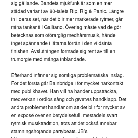
sig gällande. Bandets mjukfunk är som en mer
städad variant av 80-talets Rip, Rig & Panic. Längre
in i deras set, när det blir mer markerade rytmer, går
mina tankar till Galliano. Överlag måste vad de gör
betecknas som oförarglig medhårsmusik, hände
inget spännande i låtarna förrän i den vildsinta
finishen. Avslutningen formade sig rent av till en
trumorgie med många inblandade.
Efterhand infinner sig somliga problematiska inslag.
För det första går Bainbridge i för mycket närkontakt
med publikhavet. Han vill ha händer uppsträckta,
medverkan i ordlös sång och givetvis handklapp. Det
andra problemet handlar om att det blir för mycket av
en exposé över en betydelsefull, mestadels svart
rytmisk musiktradition, trots att det också innebär
stämningshöjande partybeats. JB’s