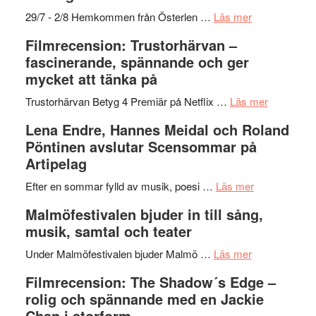
–
om
29/7 - 2/8 Hemkommen från Österlen …
Läs mer
en
Ystad
Filmrecension: Trustorhärvan –
humoristisk
Sweden
fascinerande, spännande och ger
och
Jazz
mycket att tänka på
hjärtevarm
Festival
lättsam
2026
om
Trustorhärvan Betyg 4 Premiär på Netflix …
Läs mer
kompott
–
Filmrecens
Lena Endre, Hannes Meidal och Roland
I
Trustorhä
Pöntinen avslutar Scensommar på
Delvis
–
Artipelag
bortom
fascineran
genrens
om
spännand
Efter en sommar fylld av musik, poesi …
Läs mer
vidsträckta
Lena
och
Malmöfestivalen bjuder in till sång,
terräng
Endre,
ger
musik, samtal och teater
Hannes
mycket
om
Meidal
att
Under Malmöfestivalen bjuder Malmö …
Läs mer
Malmöfestiva
och
tänka
Filmrecension: The Shadow´s Edge –
bjuder
Roland
på
rolig och spännande med en Jackie
in
Pöntinen
Chan i storform