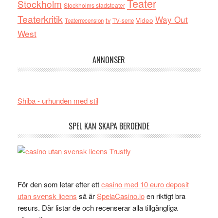
Teater
Stockholm
Stockholms stadsteater
Teaterkritik
Way Out
tv
Video
Teaterrecension
TV-serie
West
ANNONSER
Shiba - urhunden med stil
SPEL KAN SKAPA BEROENDE
För den som letar efter ett
casino med 10 euro deposit
utan svensk licens
så är
SpelaCasino.io
en riktigt bra
resurs. Där listar de och recenserar alla tillgängliga