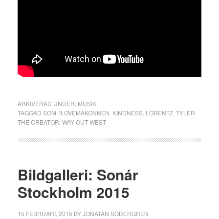
ARKIVERAD UNDER:
MUSIK
TAGGAD SOM:
ILOVEMAKONNEN
,
KINDNESS
,
LORENTZ
,
TYLER
THE CREATOR
,
WAY OUT WEST
Bildgalleri: Sonár
Stockholm 2015
15 FEBRUARI, 2015
BY
JONATAN SÖDERGREN