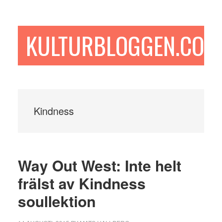
Hoppa
Hoppa
Hoppa
till
till
till
huvudinnehåll
det
sidfot
KULTURBLOGGEN.COM
primära
sidofältet
Kindness
Way Out West: Inte helt
frälst av Kindness
soullektion