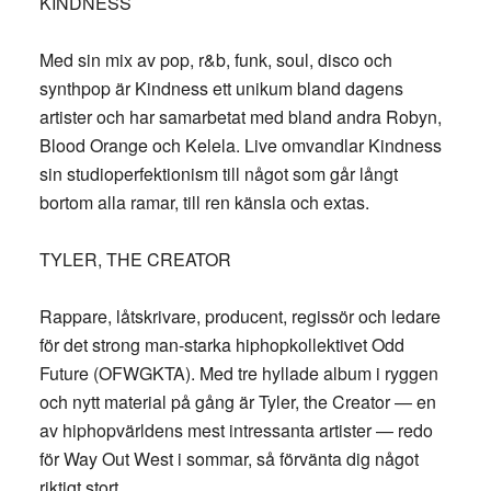
KINDNESS
Med sin mix av pop, r&b, funk, soul, disco och
synthpop är Kindness ett unikum bland dagens
artister och har samarbetat med bland andra Robyn,
Blood Orange och Kelela. Live omvandlar Kindness
sin studioperfektionism till något som går långt
bortom alla ramar, till ren känsla och extas.
TYLER, THE CREATOR
Rappare, låtskrivare, producent, regissör och ledare
för det strong man-starka hiphopkollektivet Odd
Future (OFWGKTA). Med tre hyllade album i ryggen
och nytt material på gång är Tyler, the Creator — en
av hiphopvärldens mest intressanta artister — redo
för Way Out West i sommar, så förvänta dig något
riktigt stort.