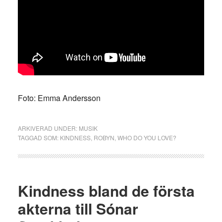
Foto: Emma Andersson
ARKIVERAD UNDER:
MUSIK
TAGGAD SOM:
KINDNESS
,
ROBYN
,
WHO DO YOU LOVE?
Kindness bland de första
akterna till Sónar