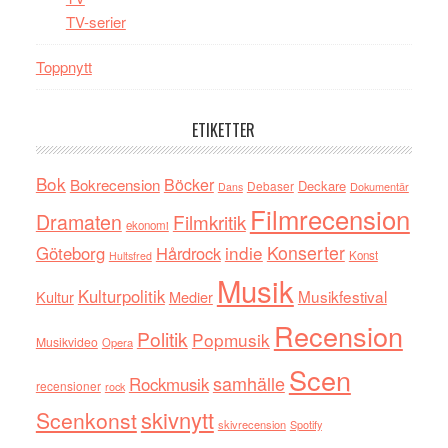
TV-serier
Toppnytt
ETIKETTER
Bok
Böcker
Bokrecension
Deckare
Debaser
Dokumentär
Dans
Filmrecension
Dramaten
Filmkritik
ekonomi
indie
Konserter
Göteborg
Hårdrock
Konst
Hultsfred
Musik
Kulturpolitik
Musikfestival
Kultur
Medier
Recension
Politik
Popmusik
Musikvideo
Opera
Scen
samhälle
Rockmusik
recensioner
rock
skivnytt
Scenkonst
skivrecension
Spotify