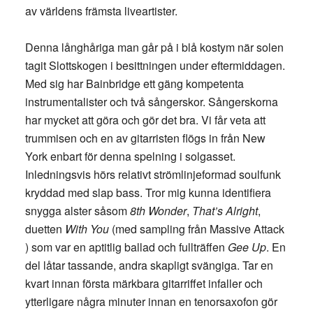
av världens främsta liveartister.
Denna långhåriga man går på i blå kostym när solen
tagit Slottskogen i besittningen under eftermiddagen.
Med sig har Bainbridge ett gäng kompetenta
instrumentalister och två sångerskor. Sångerskorna
har mycket att göra och gör det bra. Vi får veta att
trummisen och en av gitarristen flögs in från New
York enbart för denna spelning i solgasset.
Inledningsvis hörs relativt strömlinjeformad soulfunk
kryddad med slap bass. Tror mig kunna identifiera
snygga alster såsom
8th Wonder
,
That’s Alright
,
duetten
With You
(med sampling från Massive Attack
) som var en aptitlig ballad och fullträffen
Gee Up
. En
del låtar tassande, andra skapligt svängiga. Tar en
kvart innan första märkbara gitarriffet infaller och
ytterligare några minuter innan en tenorsaxofon gör