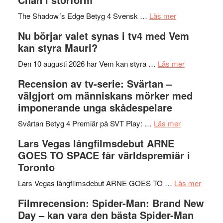
till
avslutar
om
sång,
Scensommar
The Shadow´s Edge Betyg 4 Svensk …
Läs mer
Filmrecension
musik,
på
Nu börjar valet synas i tv4 med Vem
The
samtal
Artipelag
kan styra Mauri?
Shadow
och
´s
teater
om
Den 10 augusti 2026 har Vem kan styra …
Läs mer
Edge
Nu
Recension av tv-serie: Svärtan –
–
börjar
välgjort om människans mörker med
rolig
valet
imponerande unga skådespelare
och
synas
spännande
om
i
Svärtan Betyg 4 Premiär på SVT Play: …
Läs mer
med
Recension
tv4
Lars Vegas långfilmsdebut ARNE
en
av
med
GOES TO SPACE får världspremiär i
Jackie
tv-
Vem
Toronto
Chan
serie:
kan
i
Svärtan
styra
om
Lars Vegas långfilmsdebut ARNE GOES TO …
Läs mer
storform
–
Mauri?
Lars
Filmrecension: Spider-Man: Brand New
välgjort
Vegas
Day – kan vara den bästa Spider-Man
om
långfi