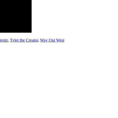
rentz
,
Tyler the Creator
,
Way Out West