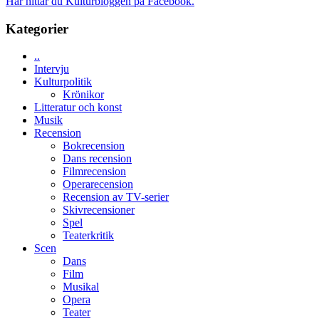
Här hittar du Kulturbloggen på Facebook.
världspremi
New
skådespelare
i
Day
Kategorier
Toronto
–
kan
..
vara
Intervju
den
Kulturpolitik
bästa
Krönikor
Spider-
Litteratur och konst
Man
Musik
filmen
Recension
någonsin
Bokrecension
Dans recension
Filmrecension
Operarecension
Recension av TV-serier
Skivrecensioner
Spel
Teaterkritik
Scen
Dans
Film
Musikal
Opera
Teater