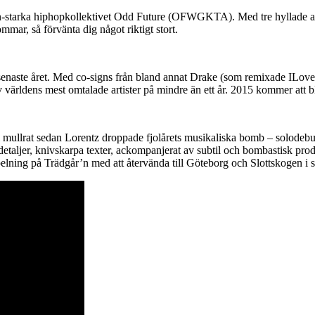
 man-starka hiphopkollektivet Odd Future (OFWGKTA). Med tre hyllade al
mar, så förvänta dig något riktigt stort.
senaste året. Med co-signs från bland annat Drake (som remixade ILov
n av världens mest omtalade artister på mindre än ett år. 2015 kommer at
som mullrat sedan Lorentz droppade fjolårets musikaliska bomb – solodeb
ör detaljer, knivskarpa texter, ackompanjerat av subtil och bombastisk p
lning på Trädgår’n med att återvända till Göteborg och Slottskogen i s