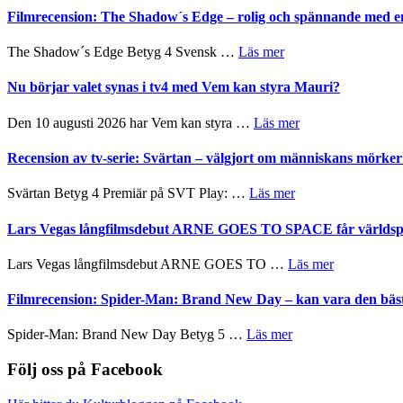
tänka
Roland
bjuder
Filmrecension: The Shadow´s Edge – rolig och spännande med e
på
Pöntinen
in
avslutar
till
om
The Shadow´s Edge Betyg 4 Svensk …
Läs mer
Scensommar
sång,
Filmrecension:
på
musik,
The
Nu börjar valet synas i tv4 med Vem kan styra Mauri?
Artipelag
samtal
Shadow
och
´s
om
Den 10 augusti 2026 har Vem kan styra …
Läs mer
teater
Edge
Nu
–
börjar
Recension av tv-serie: Svärtan – välgjort om människans mörk
rolig
valet
och
synas
om
Svärtan Betyg 4 Premiär på SVT Play: …
Läs mer
spännande
i
Recension
med
tv4
av
Lars Vegas långfilmsdebut ARNE GOES TO SPACE får världspr
en
med
tv-
Jackie
Vem
serie:
Chan
om
Lars Vegas långfilmsdebut ARNE GOES TO …
Läs mer
kan
Svärtan
i
Lars
styra
–
storform
Vegas
Filmrecension: Spider-Man: Brand New Day – kan vara den bäs
Mauri?
välgjort
långfilmsde
om
ARNE
om
Spider-Man: Brand New Day Betyg 5 …
Läs mer
människans
GOES
Filmrecension:
mörker
TO
Spider-
Följ oss på Facebook
med
SPACE
Man:
imponerande
får
Brand
unga