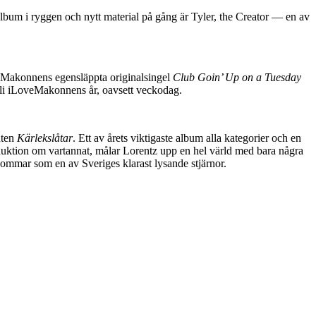
bum i ryggen och nytt material på gång är Tyler, the Creator — en av
eMakonnens egensläppta originalsingel
Club Goin’ Up on a Tuesday
t bli iLoveMakonnens år, oavsett veckodag.
uten
Kärlekslåtar
. Ett av årets viktigaste album alla kategorier och en
roduktion om vartannat, målar Lorentz upp en hel värld med bara några
ommar som en av Sveriges klarast lysande stjärnor.