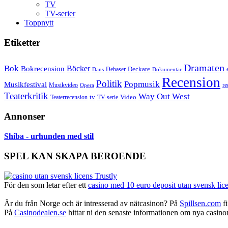
TV
TV-serier
Toppnytt
Etiketter
Dramaten
Bok
Bokrecension
Böcker
Deckare
Debaser
Dokumentär
Dans
Recension
Politik
Popmusik
Musikfestival
Musikvideo
re
Opera
Teaterkritik
Way Out West
Video
tv
Teaterrecension
TV-serie
Annonser
Shiba - urhunden med stil
SPEL KAN SKAPA BEROENDE
För den som letar efter ett
casino med 10 euro deposit utan svensk lic
Är du från Norge och är intresserad av nätcasinon? På
Spillsen.com
fi
På
Casinodealen.se
hittar ni den senaste informationen om nya casinon,