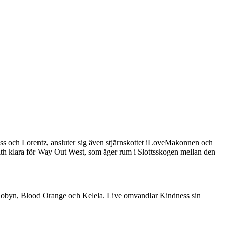
ess och Lorentz, ansluter sig även stjärnskottet iLoveMakonnen och
th klara för Way Out West, som äger rum i Slottsskogen mellan den
a Robyn, Blood Orange och Kelela. Live omvandlar Kindness sin