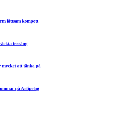
varm lättsam kompott
räckta terräng
r mycket att tänka på
sommar på Artipelag