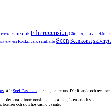
Filmrecension
Filmkritik
Göteborg
Hårdroc
ekonomi
Hultsfred
Scen
skivnytt
Scenkonst
samhälle
Rockmusik
censioner
rock
ens
så är
SpelaCasino.io
en riktigt bra resurs. Där listar de och recenserar
nns det senaste inom norska online casinon, licenser och slots.
 licenser och slots hos casino på nätet.