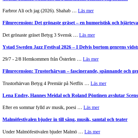
West
presenterar
om
Farbror Ali och jag (2026). Shahab …
Läs mer
19
Grattis
nya
Shahab
Filmrecension: Det grönaste gräset – en humoristisk och hjärte
titlar
Mehrabi
i
till
om
Det grönaste gräset Betyg 3 Svensk …
Läs mer
årets
Filmstadens
Filmrecension:
filmprogram
Kulturs
Det
Ystad Sweden Jazz Festival 2026 – I Delvis bortom genrens vidst
stipendium
grönaste
gräset
om
29/7 - 2/8 Hemkommen från Österlen …
Läs mer
–
Ystad
en
Sweden
Filmrecension: Trustorhärvan – fascinerande, spännande och ge
humoristisk
Jazz
och
Festival
om
Trustorhärvan Betyg 4 Premiär på Netflix …
Läs mer
hjärtevarm
2026
Filmrecension:
lättsam
–
Trustorhärvan
Lena Endre, Hannes Meidal och Roland Pöntinen avslutar Scen
kompott
I
–
Delvis
fascinerande,
om
Efter en sommar fylld av musik, poesi …
Läs mer
bortom
spännande
Lena
genrens
och
Endre,
Malmöfestivalen bjuder in till sång, musik, samtal och teater
vidsträckta
ger
Hannes
terräng
mycket
Meidal
om
Under Malmöfestivalen bjuder Malmö …
Läs mer
att
och
Malmöfestivalen