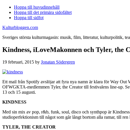
Hoppa till huvudinnehåll
Hoppa till det primära sidofältet
Hoppa till sidfot
Kulturbloggen.com
Sveriges största kulturmagasin: musik, film, litteratur, kulturpolitik, tea
Kindness, iLoveMakonnen och Tyler, the C
19 februari, 2015
by
Jonatan Södergren
Ett mail från Spotify avslöjar att fyra nya namn är klara för Way Ou
OFWGKTA-medlemmen Tyler, the Creator till festivalens line-up. Seda
13 och 15 augusti.
KINDNESS
Med sin mix av pop, r&b, funk, soul, disco och synthpop är Kindnes
studioperfektionism till något som går långt bortom alla ramar, till ren
TYLER, THE CREATOR