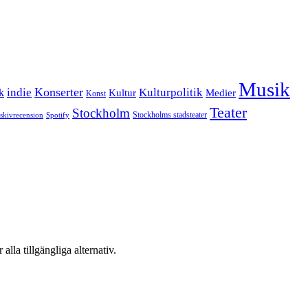
Musik
Konserter
k
indie
Kulturpolitik
Kultur
Medier
Konst
Teater
Stockholm
Stockholms stadsteater
skivrecension
Spotify
 alla tillgängliga alternativ.