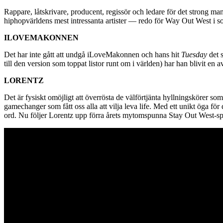
Rappare, låtskrivare, producent, regissör och ledare för det strong
hiphopvärldens mest intressanta artister — redo för Way Out West i som
ILOVEMAKONNEN
Det har inte gått att undgå iLoveMakonnen och hans hit
Tuesday
det 
till den version som toppat listor runt om i världen) har han blivit e
LORENTZ
Det är fysiskt omöjligt att överrösta de välförtjänta hyllningskörer 
gamechanger som fått oss alla att vilja leva life. Med ett unikt öga f
ord. Nu följer Lorentz upp förra årets mytomspunna Stay Out West-spe