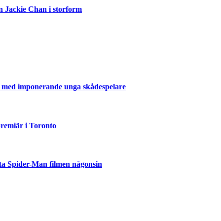
n Jackie Chan i storform
er med imponerande unga skådespelare
emiär i Toronto
ta Spider-Man filmen någonsin
but