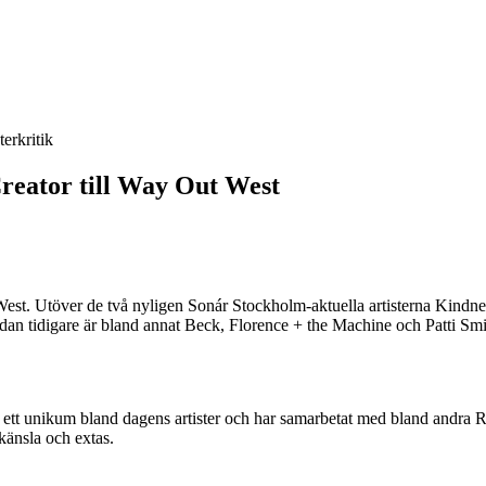
terkritik
reator till Way Out West
t West. Utöver de två nyligen Sonár Stockholm-aktuella artisterna Kindn
n tidigare är bland annat Beck, Florence + the Machine och Patti Smi
s ett unikum bland dagens artister och har samarbetat med bland andr
 känsla och extas.