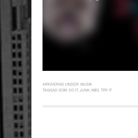
ARKIVERAD UNDER:
MUSIK
TAGGAD SOM:
DO IT
,
JUNK
,
M83
,
TRY IT