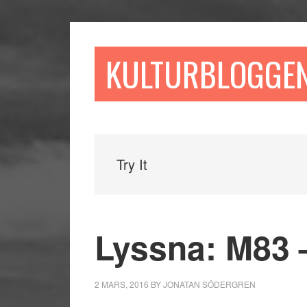
Hoppa
Hoppa
Hoppa
till
till
till
huvudinnehåll
det
sidfot
KULTURBLOGGE
primära
sidofältet
Try It
Lyssna: M83 – 
2 MARS, 2016
BY
JONATAN SÖDERGREN