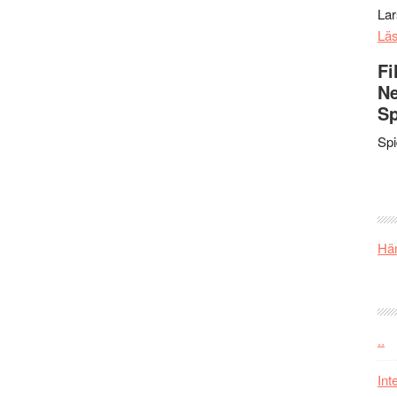
La
Lä
Fi
Ne
Sp
Sp
Här
..
Int