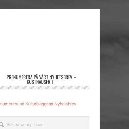
imärt
dofält
PRENUMERERA PÅ VÅRT NYHETSBREV –
KOSTNADSFRITT
numerera på Kulturbloggens Nyhetsbrev
k