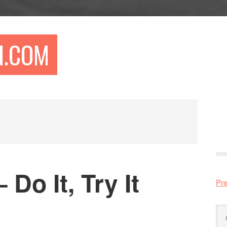
N.COM
Pr
si
Do It, Try It
Pre
Sö
på