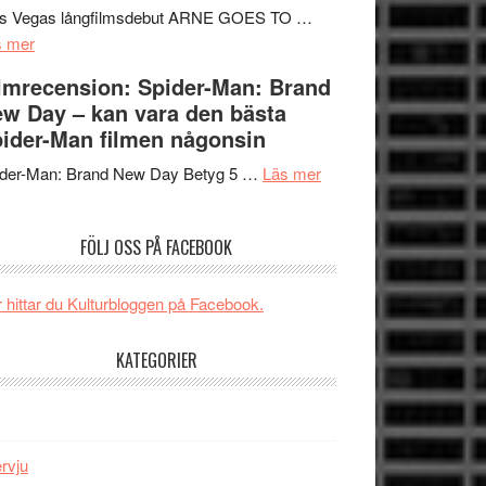
Mauri?
Svärtan
rs Vegas långfilmsdebut ARNE GOES TO …
om
–
s mer
Lars
välgjort
lmrecension: Spider-Man: Brand
Vegas
om
w Day – kan vara den bästa
långfilmsdebut
människans
ider-Man filmen någonsin
ARNE
mörker
GOES
om
med
ider-Man: Brand New Day Betyg 5 …
Läs mer
TO
Filmrecension:
imponerande
SPACE
Spider-
unga
FÖLJ OSS PÅ FACEBOOK
får
Man:
skådespelare
världspremiär
Brand
i
New
 hittar du Kulturbloggen på Facebook.
Toronto
Day
–
KATEGORIER
kan
vara
den
bästa
ervju
Spider-