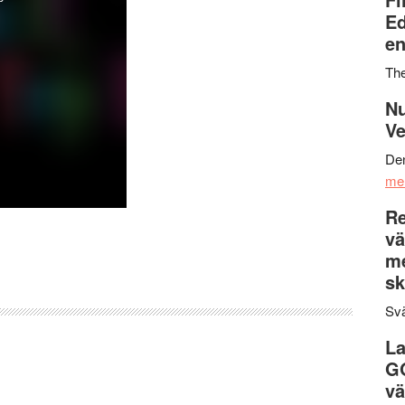
Ed
en
Th
Nu
Ve
Den
me
Re
vä
m
sk
Svä
La
G
vä