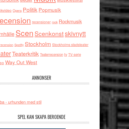
Politik
Popmusik
ikvideo
Opera
ecension
Rockmusik
recensioner
rock
Scen
skivnytt
Scenkonst
mhälle
Stockholm
Stockholms stadsteater
recension
Spotify
ater
Teaterkritik
tv
Teaterrecension
TV-serie
Way Out West
eo
ANNONSER
ba - urhunden med stil
SPEL KAN SKAPA BEROENDE