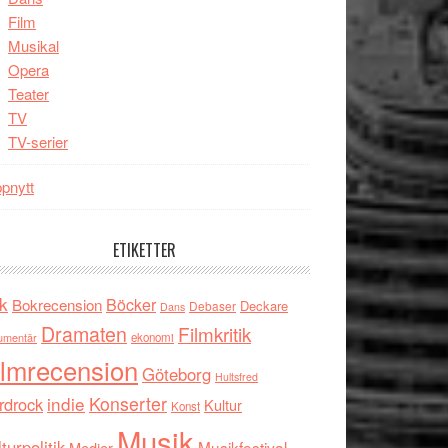
Film
Musikal
Opera
Teater
TV
TV-serier
pnytt
ETIKETTER
k
Böcker
Bokrecension
Deckare
Debaser
Dans
Dramaten
Filmkritik
umentär
ekonomi
ilmrecension
Göteborg
Hultsfred
indie
Konserter
rdrock
Kultur
Konst
Musik
turpolitik
Musikfestival
Medier