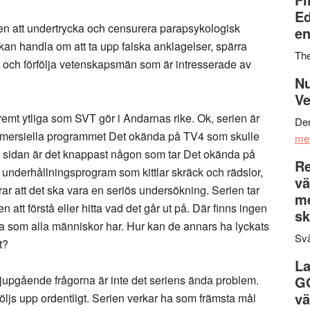
Ed
en att undertrycka och censurera parapsykologisk
en
kan handla om att ta upp falska anklagelser, spärra
Th
rysa och förfölja vetenskapsmän som är intresserade av
Nu
Ve
tremt ytliga som SVT gör i Andarnas rike. Ok, serien är
Den
ommersiella programmet Det okända på TV4 som skulle
me
a sidan är det knappast någon som tar Det okända på
Re
t underhållningsprogram som kittlar skräck och rädslor,
vä
ar att det ska vara en seriös undersökning. Serien tar
m
att förstå eller hitta vad det går ut på. Där finns ingen
sk
rna som alla människor har. Hur kan de annars ha lyckats
Svä
t?
La
 djupgående frågorna är inte det seriens ända problem.
G
vä
 följs upp ordentligt. Serien verkar ha som främsta mål