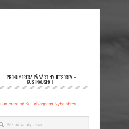
imärt
dofält
PRENUMERERA PÅ VÅRT NYHETSBREV –
KOSTNADSFRITT
numerera på Kulturbloggens Nyhetsbrev
k