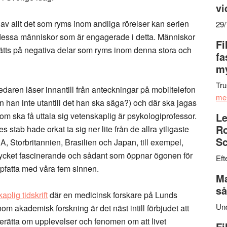
vi
t av allt det som ryms inom andliga rörelser kan serien
29
lla dessa människor som är engagerade i detta. Människor
Fi
 sätts på negativa delar som ryms inom denna stora och
fa
my
Tru
lledaren läser innantill från anteckningar på mobiltelefon
me
n han inte utantill det han ska säga?) och där ska jagas
om ska få uttala sig vetenskaplig är psykologiprofessor.
Le
Ro
stab hade orkat ta sig ner lite från de allra ytligaste
Sc
SA, Storbritannien, Brasilien och Japan, till exempel,
mycket fascinerande och sådant som öppnar ögonen för
Eft
ppfatta med våra fem sinnen.
Ma
så
aplig tidskrift
där en medicinsk forskare på Lunds
Un
nom akademisk forskning är det näst intill förbjudet att
erätta om upplevelser och fenomen om att livet
Fi