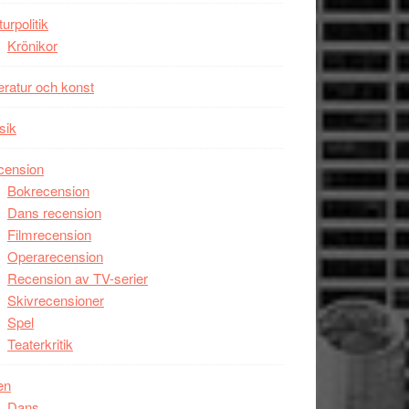
Man
turpolitik
filmen
Krönikor
någonsin
teratur och konst
sik
cension
Bokrecension
Dans recension
Filmrecension
Operarecension
Recension av TV-serier
Skivrecensioner
Spel
Teaterkritik
en
Dans