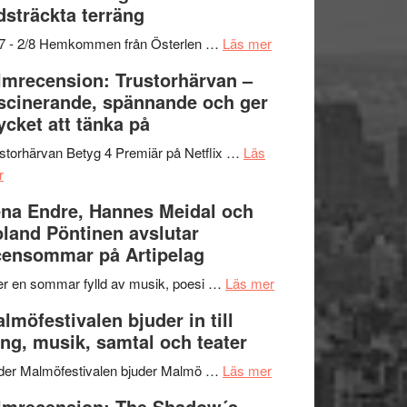
dsträckta terräng
gräset
–
om
/7 - 2/8 Hemkommen från Österlen …
Läs mer
en
Ystad
lmrecension: Trustorhärvan –
humoristisk
Sweden
scinerande, spännande och ger
och
Jazz
cket att tänka på
hjärtevarm
Festival
lättsam
2026
storhärvan Betyg 4 Premiär på Netflix …
Läs
om
kompott
–
r
Filmrecension:
I
na Endre, Hannes Meidal och
Trustorhärvan
Delvis
land Pöntinen avslutar
–
bortom
ensommar på Artipelag
fascinerande,
genrens
spännande
vidsträckta
om
er en sommar fylld av musik, poesi …
Läs mer
och
terräng
Lena
lmöfestivalen bjuder in till
ger
Endre,
ng, musik, samtal och teater
mycket
Hannes
att
om
Meidal
der Malmöfestivalen bjuder Malmö …
Läs mer
tänka
Malmöfestivalen
och
lmrecension: The Shadow´s