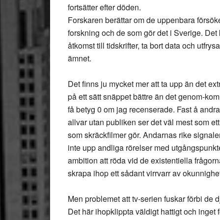
fortsätter efter döden.
Forskaren berättar om de uppenbara försök
forskning och de som gör det i Sverige. Det 
åtkomst till tidskrifter, ta bort data och utf
ämnet.
Det finns ju mycket mer att ta upp än det ex
på ett sätt snäppet bättre än det genom-k
få betyg 0 om jag recenserade. Fast å andr
allvar utan publiken ser det väl mest som et
som skräckfilmer gör. Andarnas rike signaler
inte upp andliga rörelser med utgångspunkten 
ambition att röda vid de existentiella frågo
skrapa ihop ett sådant virrvarr av okunnighe
Men problemet att tv-serien fuskar förbi de
Det här ihopklippta väldigt hattigt och inget