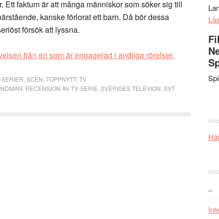
r. Ett faktum är att många människor som söker sig till
La
närstående, kanske förlorat ett barn. Då bör dessa
Lä
iöst försök att lyssna.
Fi
Ne
evelsen från en som är engagerad i andliga rörelser.
Sp
Sp
-SERIER
,
SCEN
,
TOPPNYTT
,
TV
INDMAN
,
RECENSION AV TV-SERIE
,
SVERIGES TELEVION
,
SVT
Här
..
Int