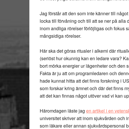
Jag förstår att den som inte känner till någo
locka till förvåning och till att se ner på a
inom andliga rörelser förlöjligas och fokus
mångsidiga rörelser.
Här ska det göras ritualer i alkemi där ritua
(seriöst hur okunnig kan en ledare vara? Ka
bort mörka energier ur lägenheter och den s
Fakta är ju att om programledaren och dennes 
hade kunnat hitta att det finns forskning i U
som forskar kring ämnet och där det finns 
att det kan finnas något utöver vad vi kan u
Häromdagen läste jag
en artikel i en vetensk
universitet skriver att inom sjukvården och i
som läkare eller annan sjukvårdspersonal b