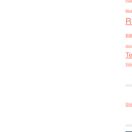
Mus
R
sa
skiv
Te
Vid
Shi