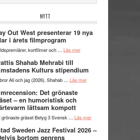
bplatsen
NYTT
y Out West presenterar 19 nya
tlar i årets filmprogram
om
ldspremiärer, kortfilmer och …
Läs mer
Way
attis Shahab Mehrabi till
Out
lmstadens Kulturs stipendium
West
presenterar
om
bror Ali och jag (2026). Shahab …
Läs mer
19
Grattis
lmrecension: Det grönaste
nya
Shahab
äset – en humoristisk och
titlar
Mehrabi
ärtevarm lättsam kompott
i
till
årets
Filmstadens
om
 grönaste gräset Betyg 3 Svensk …
Läs mer
filmprogram
Kulturs
Filmrecension:
tad Sweden Jazz Festival 2026 –
stipendium
Det
Delvis bortom genrens
grönaste