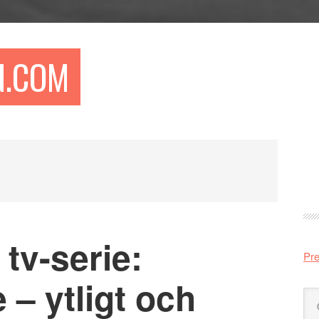
N.COM
Pr
si
tv-serie:
Pre
 – ytligt och
Sö
på