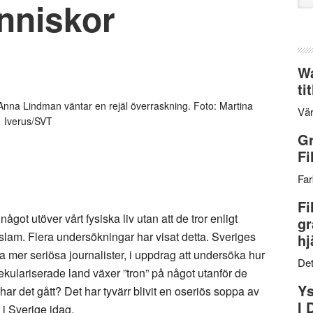
änniskor
web
Wa
ti
Anna Lindman väntar en rejäl överraskning. Foto: Martina
Vär
Iverus/SVT
Gr
Fi
Far
Fi
något utöver vårt fysiska liv utan att de tror enligt
gr
islam. Flera undersökningar har visat detta. Sveriges
hj
 mer seriösa journalister, i uppdrag att undersöka hur
Det
ekulariserade land växer ”tron” på något utanför de
Ys
ar det gått? Det har tyvärr blivit en oseriös soppa av
I 
 i Sverige idag.