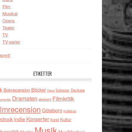
Film
Musikal
Opera
Teater
TV
TV-serier
pnytt
ETIKETTER
k
Böcker
Bokrecension
Deckare
Debaser
Dans
Dramaten
Filmkritik
umentär
ekonomi
ilmrecension
Göteborg
Hultsfred
indie
Konserter
rdrock
Kultur
Konst
Musik
turpolitik
Musikfestival
Medier