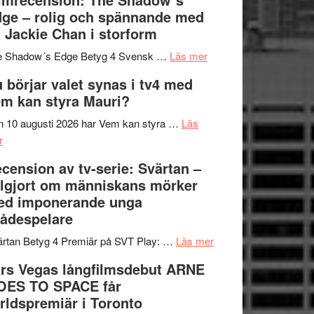
på
bjuder
Roland
ge – rolig och spännande med
in
Pöntinen
 Jackie Chan i storform
till
avslutar
om
sång,
Scensommar
e Shadow´s Edge Betyg 4 Svensk …
Läs mer
Filmrecension:
musik,
på
 börjar valet synas i tv4 med
The
samtal
Artipelag
m kan styra Mauri?
Shadow
och
´s
teater
 10 augusti 2026 har Vem kan styra …
Läs
om
Edge
r
Nu
–
cension av tv-serie: Svärtan –
börjar
rolig
lgjort om människans mörker
valet
och
ed imponerande unga
synas
spännande
ådespelare
i
med
tv4
en
om
rtan Betyg 4 Premiär på SVT Play: …
Läs mer
med
Jackie
Recension
rs Vegas långfilmsdebut ARNE
Vem
Chan
av
OES TO SPACE får
kan
i
tv-
rldspremiär i Toronto
styra
storform
serie: