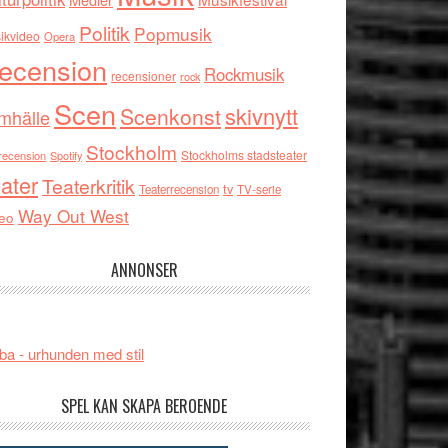
Politik
Popmusik
ikvideo
Opera
ecension
Rockmusik
recensioner
rock
Scen
skivnytt
Scenkonst
mhälle
Stockholm
Stockholms stadsteater
recension
Spotify
ater
Teaterkritik
tv
Teaterrecension
TV-serie
Way Out West
eo
ANNONSER
ba - urhunden med stil
SPEL KAN SKAPA BEROENDE