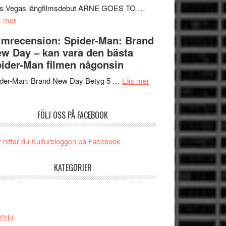
Mauri?
Svärtan
rs Vegas långfilmsdebut ARNE GOES TO …
om
–
s mer
Lars
välgjort
lmrecension: Spider-Man: Brand
Vegas
om
w Day – kan vara den bästa
långfilmsdebut
människans
ider-Man filmen någonsin
ARNE
mörker
GOES
om
med
ider-Man: Brand New Day Betyg 5 …
Läs mer
TO
Filmrecension:
imponerande
SPACE
Spider-
unga
FÖLJ OSS PÅ FACEBOOK
får
Man:
skådespelare
världspremiär
Brand
i
New
 hittar du Kulturbloggen på Facebook.
Toronto
Day
–
KATEGORIER
kan
vara
den
bästa
ervju
Spider-