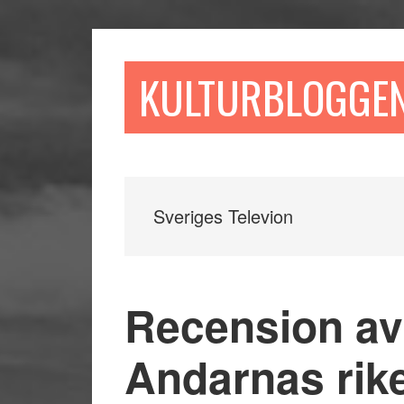
Hoppa
Hoppa
Hoppa
till
till
till
huvudinnehåll
det
sidfot
KULTURBLOGGE
primära
sidofältet
Sveriges Televion
Recension av 
Andarnas rike