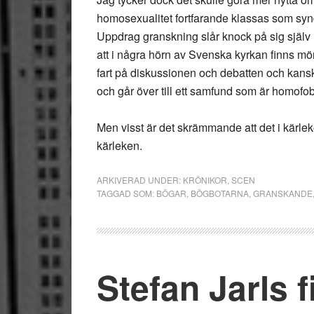
homosexualitet fortfarande klassas som synd
Uppdrag granskning slår knock på sig själv 
att i några hörn av Svenska kyrkan finns mör
fart på diskussionen och debatten och kans
och går över till ett samfund som är homofob
Men visst är det skrämmande att det i kärleke
kärleken.
ARKIVERAD UNDER:
KRÖNIKOR
,
SCEN
TAGGAD SOM:
BÖGAR
,
BÖGBOTARNA
,
GRANSKANDE
Stefan Jarls 