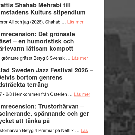
attis Shahab Mehrabi till
samarbeten
Files:
Out
lmstadens Kulturs stipendium
I
West
Want
presenterar
om
bror Ali och jag (2026). Shahab …
Läs mer
to
19
Grattis
lmrecension: Det grönaste
Believe
nya
Shahab
äset – en humoristisk och
–
titlar
Mehrabi
ärtevarm lättsam kompott
Vrach
i
till
Frankenshtey
årets
Filmstadens
om
 grönaste gräset Betyg 3 Svensk …
Läs mer
–
filmprogram
Kulturs
Filmrecension:
tad Sweden Jazz Festival 2026 –
med
stipendium
Det
Delvis bortom genrens
Fox
grönaste
dsträckta terräng
Mulder
gräset
och
–
om
/7 - 2/8 Hemkommen från Österlen …
Läs mer
Dana
en
Ystad
lmrecension: Trustorhärvan –
Scully
humoristisk
Sweden
scinerande, spännande och ger
och
Jazz
cket att tänka på
hjärtevarm
Festival
lättsam
2026
storhärvan Betyg 4 Premiär på Netflix …
Läs