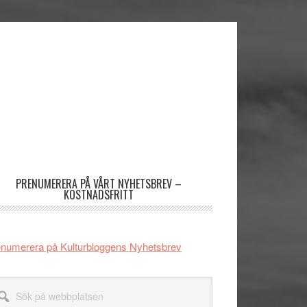
imärt
dofält
PRENUMERERA PÅ VÅRT NYHETSBREV –
KOSTNADSFRITT
numerera på Kulturbloggens Nyhetsbrev
k