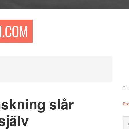
N.COM
Pr
si
skning slår
Pre
själv
Sö
på