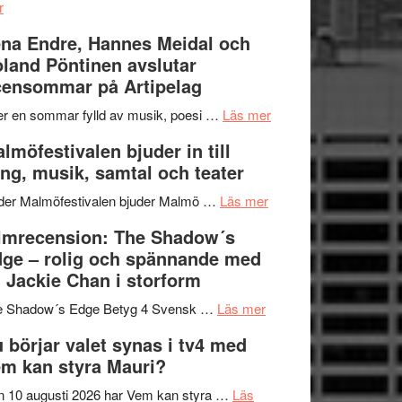
om
kompott
–
r
Filmrecension:
I
na Endre, Hannes Meidal och
Trustorhärvan
Delvis
land Pöntinen avslutar
–
bortom
ensommar på Artipelag
fascinerande,
genrens
spännande
vidsträckta
om
er en sommar fylld av musik, poesi …
Läs mer
och
terräng
Lena
lmöfestivalen bjuder in till
ger
Endre,
ng, musik, samtal och teater
mycket
Hannes
att
om
Meidal
der Malmöfestivalen bjuder Malmö …
Läs mer
tänka
Malmöfestivalen
och
lmrecension: The Shadow´s
på
bjuder
Roland
ge – rolig och spännande med
in
Pöntinen
 Jackie Chan i storform
till
avslutar
om
sång,
Scensommar
e Shadow´s Edge Betyg 4 Svensk …
Läs mer
Filmrecension:
musik,
på
 börjar valet synas i tv4 med
The
samtal
Artipelag
m kan styra Mauri?
Shadow
och
´s
teater
 10 augusti 2026 har Vem kan styra …
Läs