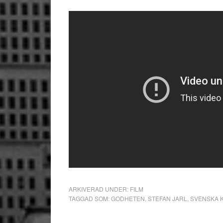
ARKIVERAD UNDER:
FILM
TAGGAD SOM:
GODHETEN
,
STEFAN JARL
,
SVENSKA 