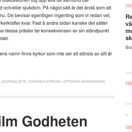
me
 och/eller sjukdom. På något sätt är det ändå som att
nu. De bevisar egentligen ingenting som vi redan vet,
Re
vä
kerkrafter kvar. Fast å andra sidan kanske det sätter
m
ke dessa präster tar konsekvensen av sin ståndpunkt
sk
iskt.
Svä
ns namn finns kyrkor som inte ser att största av allt är
,
JOURNALISTIK
,
SVENSKA KYRKAN
,
UPPDRAG GRANSKNING
Här
..
film Godheten
Int