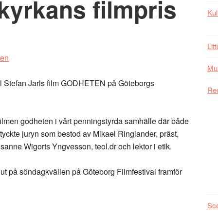
kyrkans filmpris
Kul
Lit
Mu
ill Stefan Jarls film GODHETEN på Göteborgs
Re
filmen godheten i vårt penningstyrda samhälle där både
tyckte juryn som bestod av Mikael Ringlander, präst,
anne Wigorts Yngvesson, teol.dr och lektor i etik.
ut på söndagkvällen på Göteborg Filmfestival framför
Sc