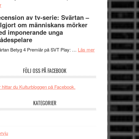
om
Edge
r
Nu
–
cension av tv-serie: Svärtan –
börjar
rolig
lgjort om människans mörker
valet
och
ed imponerande unga
synas
spännande
ådespelare
i
med
tv4
en
om
rtan Betyg 4 Premiär på SVT Play: …
Läs mer
med
Jackie
Recension
Vem
Chan
av
FÖLJ OSS PÅ FACEBOOK
kan
i
tv-
styra
storform
serie:
Mauri?
Svärtan
 hittar du Kulturbloggen på Facebook.
–
välgjort
KATEGORIER
om
människans
mörker
med
ervju
imponerande