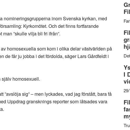
Gr
Fi
iva nomineringsgrupperna inom Svenska kyrkan, med
Far
församling: Kyrkomötet. Och det finns fortfarande
Fi
n ”skulle vilja bli fri ifrån”.
gr
hj
ring av homosexuella som kom i olika delar västvärlden på
Det
n de får ju jobba i det fördolda, säger Lars Gårdfeldt i
Ys
I 
h själv homosexuell.
vi
29
tt ”avslöja sig” – men lyckades, vad jag förstått, bara få
Fi
 med Uppdrag gransknings reporter som låtsades vara
fa
a.
my
Tru