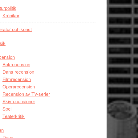
unga
turpolitik
skådespelare
Krönikor
teratur och konst
sik
cension
Bokrecension
Dans recension
Filmrecension
Operarecension
Recension av TV-serier
Skivrecensioner
Spel
Teaterkritik
en
Dans