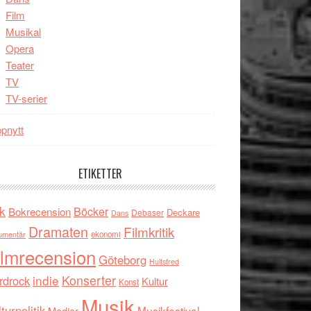
Film
Musikal
Opera
Teater
TV
TV-serier
pnytt
ETIKETTER
k
Böcker
Bokrecension
Deckare
Debaser
Dans
Dramaten
Filmkritik
umentär
ekonomi
ilmrecension
Göteborg
Hultsfred
indie
Konserter
rdrock
Kultur
Konst
Musik
turpolitik
Musikfestival
Medier