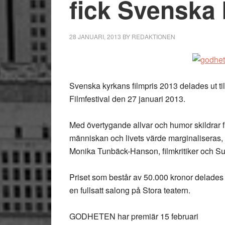
fick Svenska 
28 JANUARI, 2013
BY
REDAKTIONEN
Svenska kyrkans filmpris 2013 delades ut t
Filmfestival den 27 januari 2013.
Med övertygande allvar och humor skildrar 
människan och livets värde marginaliseras, 
Monika Tunbäck-Hanson, filmkritiker och Sus
Priset som består av 50.000 kronor delades 
en fullsatt salong på Stora teatern.
GODHETEN har premiär 15 februari