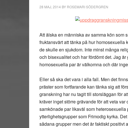
28 MAJ, 2014
BY
ROSEMARI SÖDERGREN
Att älska en människa av samma kön som sig s
fruktansvärt att tänka på hur homosexuella 
de skulle en sjukdom. Inte minst många rel
och bisexualitet och har fördömt det. Jag är 
homosexuella par är välkomna och där ingen
Eller så ska det vara i alla fall. Men det fin
präster som fortfarande kan tänka sig att 
granskning har nu tagit till storsläggan för a
kräver inget större grävande för att veta va
samkönade par likaväl som heterosexuella pa
ytterlighetsgrupper som Frimodig kyrka. Det är
sådana grupper men det är faktiskt positivt 