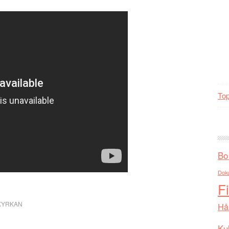
Top
Bo
Dok
F
KYRKAN
Hå
Kul