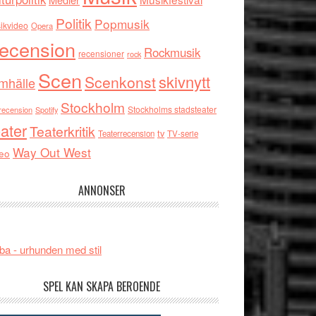
Politik
Popmusik
ikvideo
Opera
ecension
Rockmusik
recensioner
rock
Scen
skivnytt
Scenkonst
mhälle
Stockholm
Stockholms stadsteater
recension
Spotify
ater
Teaterkritik
tv
Teaterrecension
TV-serie
Way Out West
eo
ANNONSER
ba - urhunden med stil
SPEL KAN SKAPA BEROENDE