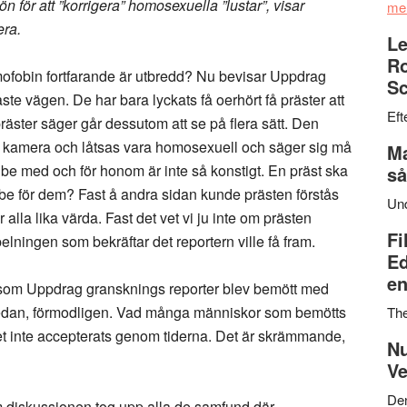
n för att ”korrigera” homosexuella ”lustar”, visar
me
ra.
Le
Ro
mofobin fortfarande är utbredd? Nu bevisar Uppdrag
Sc
ste vägen. De har bara lyckats få oerhört få präster att
Eft
räster säger går dessutom att se på flera sätt. Den
 kamera och låtsas vara homosexuell och säger sig må
Ma
tt be med och för honom är inte så konstigt. En präst ska
så
be för dem? Fast å andra sidan kunde prästen förstås
Un
är alla lika värda. Fast det vet vi ju inte om prästen
Fi
pelningen som bekräftar det reportern ville få fram.
Ed
en
 så som Uppdrag gransknings reporter blev bemött med
r sedan, förmodligen. Vad många människor som bemötts
Th
itet inte accepterats genom tiderna. Det är skrämmande,
Nu
Ve
Den
m diskussionen tog upp alla de samfund där