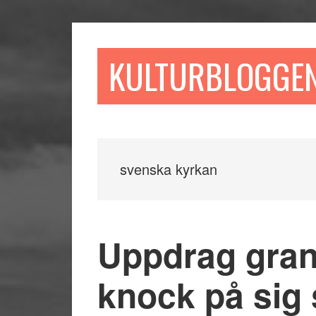
Hoppa
Hoppa
Hoppa
till
till
till
huvudinnehåll
det
sidfot
KULTURBLOGGE
primära
sidofältet
svenska kyrkan
Uppdrag gran
knock på sig 