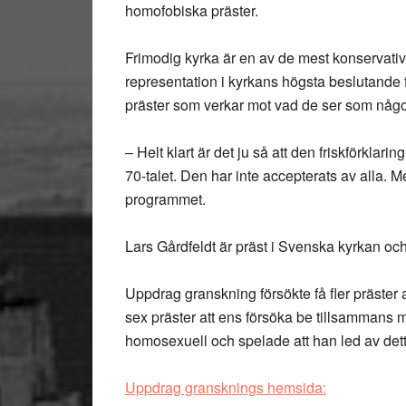
homofobiska präster.
Frimodig kyrka är en av de mest konservat
representation i kyrkans högsta beslutande 
präster som verkar mot vad de ser som något ma
– Helt klart är det ju så att den friskförkla
70-talet. Den har inte accepterats av alla. Me
programmet.
Lars Gårdfeldt är präst i Svenska kyrkan oc
Uppdrag granskning försökte få fler präster a
sex präster att ens försöka be tillsammans
homosexuell och spelade att han led av dett
Uppdrag gransknings hemsida: