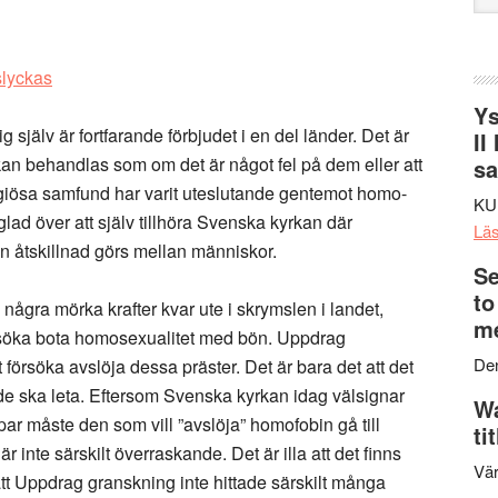
web
Ys
jälv är fortfarande förbjudet i en del länder. Det är
II
kan behandlas som om det är något fel på dem eller att
s
igiösa samfund har varit uteslutande gentemot homo-
KU
glad över att själv tillhöra Svenska kyrkan där
Lä
 åtskillnad görs mellan människor.
Se
to
ns några mörka krafter kvar ute i skrymslen i landet,
me
försöka bota homosexualitet med bön. Uppdrag
Den
tt försöka avslöja dessa präster. Det är bara det att det
r de ska leta. Eftersom Svenska kyrkan idag välsignar
Wa
r måste den som vill ”avslöja” homofobin gå till
ti
 inte särskilt överraskande. Det är illa att det finns
Vär
att Uppdrag granskning inte hittade särskilt många