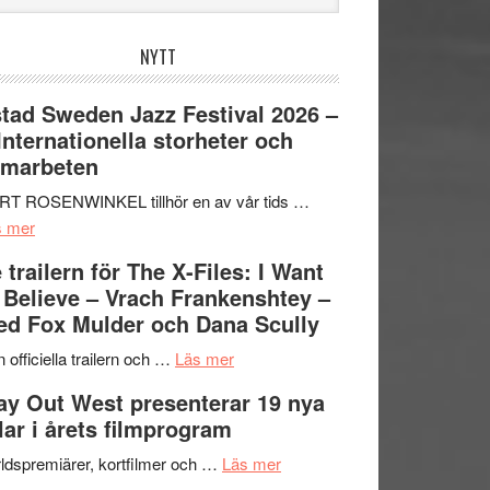
bplatsen
NYTT
tad Sweden Jazz Festival 2026 –
 Internationella storheter och
amarbeten
RT ROSENWINKEL tillhör en av vår tids …
om
s mer
Ystad
 trailern för The X-Files: I Want
Sweden
 Believe – Vrach Frankenshtey –
Jazz
d Fox Mulder och Dana Scully
Festival
2026
om
 officiella trailern och …
Läs mer
–
Se
y Out West presenterar 19 nya
II
trailern
tlar i årets filmprogram
Internationella
för
storheter
The
om
ldspremiärer, kortfilmer och …
Läs mer
och
X-
Way