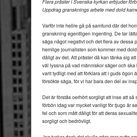
Flera präster i Svenska kyrkan erbjuder förbö
Uppdrag gransknings arbete med dold kame
Varför inte hellre gå på samfund där det ho
granskning egentligen ingenting. De tar lätta
säga något negativt och det flera av dessa p
hemlige journalisten som kommer med dold
dåligt av det. Att präster då kan tänka sig a
väl lyssna på vad människor säger och ska 
varit tydligt med att förklara att i guds ögon 
försökte säga, för vi har bara den del av ins
Det är förstås oerhört sorgligt att inse att
förbön idag var mycket vanligt för tjugo å
fel och som mått dåligt för att deras sexual
sorgligt och bedrövligt.
Jag tycker dock det skulle göra mer nytta o