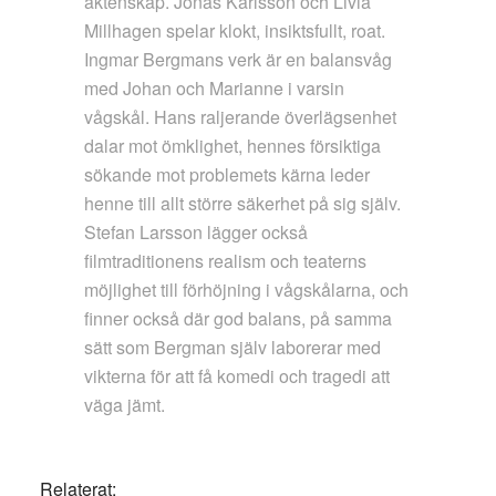
äktenskap. Jonas Karlsson och Livia
Millhagen spelar klokt, insiktsfullt, roat.
Ingmar Bergmans verk är en balansvåg
med Johan och Marianne i varsin
vågskål. Hans raljerande överlägsenhet
dalar mot ömklighet, hennes försiktiga
sökande mot problemets kärna leder
henne till allt större säkerhet på sig själv.
Stefan Larsson lägger också
filmtraditionens realism och teaterns
möjlighet till förhöjning i vågskålarna, och
finner också där god balans, på samma
sätt som Bergman själv laborerar med
vikterna för att få komedi och tragedi att
väga jämt.
Relaterat: