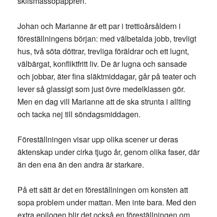
skilsmässopappren.
Johan och Marianne är ett par i trettioårsåldern i
föreställningens början: med välbetalda jobb, trevligt
hus, två söta döttrar, trevliga föräldrar och ett lugnt,
välbärgat, konfliktfritt liv. De är lugna och sansade
och jobbar, äter fina släktmiddagar, går på teater och
lever så glassigt som just övre medelklassen gör.
Men en dag vill Marianne att de ska strunta i allting
och tacka nej till söndagsmiddagen.
Föreställningen visar upp olika scener ur deras
äktenskap under cirka tjugo år, genom olika faser, där
än den ena än den andra är starkare.
På ett sätt är det en föreställningen om konsten att
sopa problem under mattan. Men inte bara. Med den
extra epilogen blir det också en föreställningen om