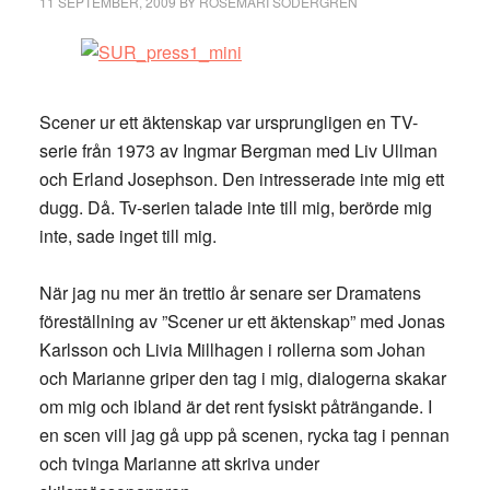
11 SEPTEMBER, 2009
BY
ROSEMARI SÖDERGREN
Scener ur ett äktenskap var ursprungligen en TV-
serie från 1973 av Ingmar Bergman med Liv Ullman
och Erland Josephson. Den intresserade inte mig ett
dugg. Då. Tv-serien talade inte till mig, berörde mig
inte, sade inget till mig.
När jag nu mer än trettio år senare ser Dramatens
föreställning av ”Scener ur ett äktenskap” med Jonas
Karlsson och Livia Millhagen i rollerna som Johan
och Marianne griper den tag i mig, dialogerna skakar
om mig och ibland är det rent fysiskt påträngande. I
en scen vill jag gå upp på scenen, rycka tag i pennan
och tvinga Marianne att skriva under