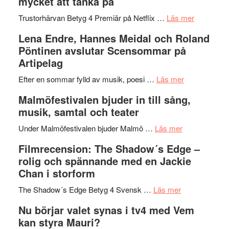
mycket att tänka på
hjärtevarm
Festival
lättsam
2026
om
Trustorhärvan Betyg 4 Premiär på Netflix …
Läs mer
kompott
–
Filmrecens
Lena Endre, Hannes Meidal och Roland
I
Trustorhä
Pöntinen avslutar Scensommar på
Delvis
–
Artipelag
bortom
fascineran
genrens
om
spännand
Efter en sommar fylld av musik, poesi …
Läs mer
vidsträckta
Lena
och
Malmöfestivalen bjuder in till sång,
terräng
Endre,
ger
musik, samtal och teater
Hannes
mycket
om
Meidal
att
Under Malmöfestivalen bjuder Malmö …
Läs mer
Malmöfestiva
och
tänka
Filmrecension: The Shadow´s Edge –
bjuder
Roland
på
rolig och spännande med en Jackie
in
Pöntinen
Chan i storform
till
avslutar
om
sång,
Scensommar
The Shadow´s Edge Betyg 4 Svensk …
Läs mer
Filmrecension
musik,
på
Nu börjar valet synas i tv4 med Vem
The
samtal
Artipelag
kan styra Mauri?
Shadow
och