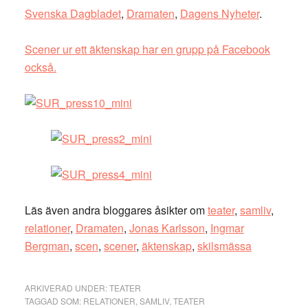
Svenska Dagbladet
,
Dramaten
,
Dagens Nyheter
.
Scener ur ett äktenskap har en grupp på Facebook
också.
Läs även andra bloggares åsikter om
teater
,
samliv
,
relationer
,
Dramaten
,
Jonas Karlsson
,
Ingmar
Bergman
,
scen
,
scener
,
äktenskap
,
skilsmässa
ARKIVERAD UNDER:
TEATER
TAGGAD SOM:
RELATIONER
,
SAMLIV
,
TEATER