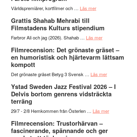
om
Världspremiärer, kortfilmer och …
Läs mer
Way
Grattis Shahab Mehrabi till
Out
Filmstadens Kulturs stipendium
West
presenterar
om
Farbror Ali och jag (2026). Shahab …
Läs mer
19
Grattis
Filmrecension: Det grönaste gräset –
nya
Shahab
en humoristisk och hjärtevarm lättsam
titlar
Mehrabi
kompott
i
till
årets
Filmstadens
om
Det grönaste gräset Betyg 3 Svensk …
Läs mer
filmprogram
Kulturs
Filmrecension:
Ystad Sweden Jazz Festival 2026 – I
stipendium
Det
Delvis bortom genrens vidsträckta
grönaste
terräng
gräset
–
om
29/7 - 2/8 Hemkommen från Österlen …
Läs mer
en
Ystad
Filmrecension: Trustorhärvan –
humoristisk
Sweden
fascinerande, spännande och ger
och
Jazz