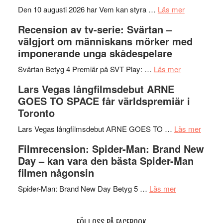
´s
teater
om
Den 10 augusti 2026 har Vem kan styra …
Läs mer
Edge
Nu
Recension av tv-serie: Svärtan –
–
börjar
välgjort om människans mörker med
rolig
valet
imponerande unga skådespelare
och
synas
spännande
om
i
Svärtan Betyg 4 Premiär på SVT Play: …
Läs mer
med
Recension
tv4
Lars Vegas långfilmsdebut ARNE
en
av
med
GOES TO SPACE får världspremiär i
Jackie
tv-
Vem
Toronto
Chan
serie:
kan
i
Svärtan
styra
om
Lars Vegas långfilmsdebut ARNE GOES TO …
Läs mer
storform
–
Mauri?
Lars
Filmrecension: Spider-Man: Brand New
välgjort
Vegas
Day – kan vara den bästa Spider-Man
om
långfi
filmen någonsin
människans
ARNE
om
mörker
GOES
Spider-Man: Brand New Day Betyg 5 …
Läs mer
Filmrecension
med
TO
Spider-
imponerande
SPAC
FÖLJ OSS PÅ FACEBOOK