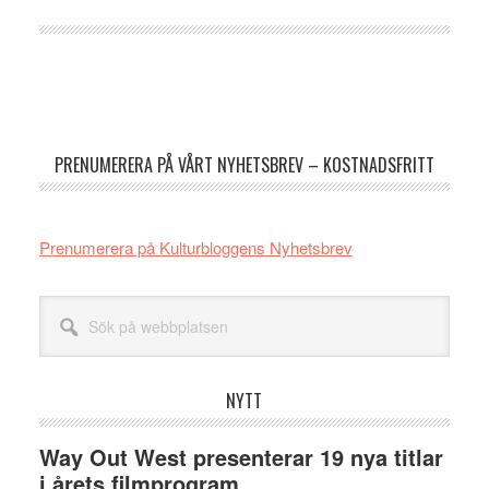
Primärt
sidofält
PRENUMERERA PÅ VÅRT NYHETSBREV – KOSTNADSFRITT
Prenumerera på Kulturbloggens Nyhetsbrev
Sök
på
webbplatsen
NYTT
Way Out West presenterar 19 nya titlar
i årets filmprogram