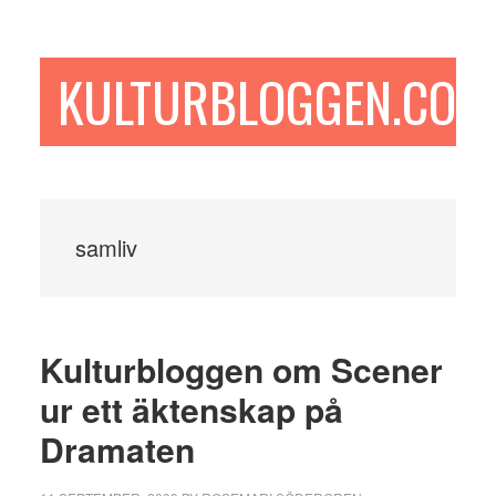
Hoppa
Hoppa
Hoppa
till
till
till
huvudinnehåll
det
sidfot
KULTURBLOGGEN.COM
primära
sidofältet
samliv
Kulturbloggen om Scener
ur ett äktenskap på
Dramaten