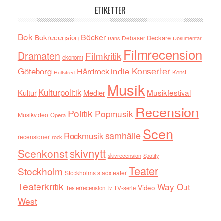
ETIKETTER
Bok
Böcker
Bokrecension
Deckare
Debaser
Dokumentär
Dans
Filmrecension
Dramaten
Filmkritik
ekonomi
indie
Konserter
Göteborg
Hårdrock
Konst
Hultsfred
Musik
Kulturpolitik
Musikfestival
Kultur
Medier
Recension
Politik
Popmusik
Musikvideo
Opera
Scen
samhälle
Rockmusik
recensioner
rock
skivnytt
Scenkonst
skivrecension
Spotify
Teater
Stockholm
Stockholms stadsteater
Teaterkritik
Way Out
tv
Video
Teaterrecension
TV-serie
West