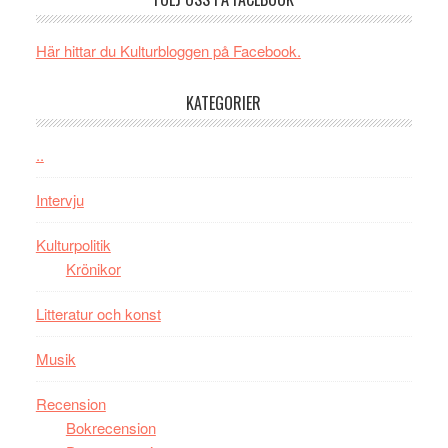
Man:
unga
får
Brand
skådespelar
världs
New
i
Här hittar du Kulturbloggen på Facebook.
Day
Toront
–
KATEGORIER
kan
vara
..
den
bästa
Intervju
Spider-
Man
Kulturpolitik
filmen
Krönikor
någonsin
Litteratur och konst
Musik
Recension
Bokrecension