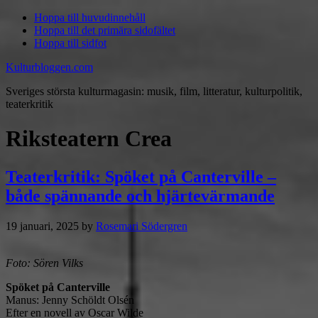
Hoppa till huvudinnehåll
Hoppa till det primära sidofältet
Hoppa till sidfot
Kulturbloggen.com
Sveriges största kulturmagasin: musik, film, litteratur, kulturpolitik,
teaterkritik
Riksteatern Crea
Teaterkritik: Spöket på Canterville –
både spännande och hjärtevärmande
19 januari, 2025
by
Rosemari Södergren
Foto: Sören Vilks
Spöket på Canterville
Manus: Jenny Schöldt Olsén
Efter en novell av Oscar Wilde