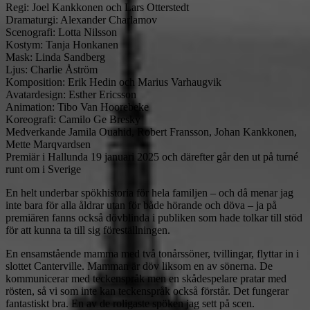
Regi: Joel Kankkonen och Lars Otterstedt
Dramaturgi: Alexander Charlamov
Scenografi: Lotta Nilsson
Kostym: Tanja Honkanen
Mask: Linda Sandberg
Ljus: Charlie Åström
Komposition: Erik Hedin och Marius Varhaugvik
Avatardesign: Esther Ericsson
Animation: Tibo Van Hoorebeke
Koreografi: Camilo Ge Bresky
Medverkande Jamila Ouahid, Robert Fransson, Johan Kankkonen,
Mette Marqvardsen
Premiär i Hallunda 19 januari 2025 och därefter går den ut på turné
runt om i Sverige
En helt underbar spökhistoria för hela familjen – och då menar jag
inte bara för alla åldrar utan för både hörande och döva – ja på
premiären fanns också dövblinda i publiken som hade tolkar till stöd
för att kunna ta till sig föreställningen.
En ensamstående mamma med två tonårssöner, tvillingar, flyttar in i
slottet Canterville. Mamman är döv liksom en av sönerna. De
kommunicerar med teckenspråk men en skådespelare pratar med
rösten, så vi som inte kan teckenspråk också förstår. Det fungerar
fantastiskt bra. En av de roligaste spöken jag sett på scen.