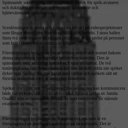
Spännande scenlösning, väl fungerande teknik för spök-avataren
och duktiga skådespelare och en både spännande och
hjärtevärmande spökhistoria.
Scenlösningen är smart och bygger en hel del på videoprojektioner
som fångar atmosfären från ett spöklikt slott perfekt. I stora hallen
finns två stora trappor på väggen projiceras några tavlor på personer
som bott i slottet två-trehundra år tidigare.
Föreställningen bygger på Oscar Wildes novell och teamet bakom
denna uppsättning har förvaltat berättelsen suveränt. Den är
spännande men samtidigt komisk och talar till hjärtat. De två
tonårspojkarna och deras mamma blir inte särskilt rädda när spöket
dyker upp. Spöket har inte hängt med i tiden och spökets sätt att
försöka skrämmas med är ohyggligt omodernt.
Spöket är en jättestor 3D-animerad live-avatar om kan kommunicera
både via teckenspråk och talad svenska. Spöket spelas av Jamila
Ouahid som är enastående duktig. Ja hela ensemblen får stående
ovationer av mig.
Föreställningen produceras av Riksteatern Crea som är en
föregångare i att producera scenkonst på teckenspråk. Det är