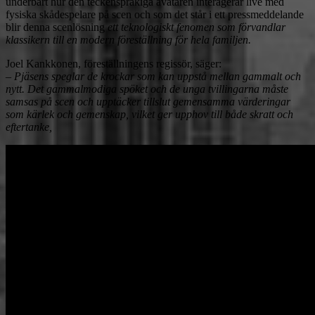
underbart hur den teckenspråkiga avataren interagerar live med
fysiska skådespelare på scen och som det står i ett pressmeddelande
blir denna scenlösning
ett teknologiskt fenomen som förvandlar
klassikern till en modern föreställning för hela familjen.
Joel Kankkonen, föreställningens regissör, säger:
– Pjäsens speglar de krockar som kan uppstå mellan gammalt och
nytt. Det gammalmodiga spöket och de unga tvillingarna måste
samsas på scen och upptäcker tillslut gemensamma värderingar
som kärlek och gemenskap, vilket ger upphov till både skratt och
eftertanke,