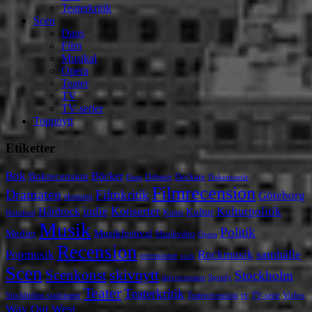
Teaterkritik
Scen
Dans
Film
Musikal
Opera
Teater
TV
TV-serier
Toppnytt
Etiketter
Bok
Bokrecension
Böcker
Deckare
Debaser
Dokumentär
Dans
Filmrecension
Dramaten
Filmkritik
Göteborg
ekonomi
Konserter
Hårdrock
indie
Kulturpolitik
Kultur
Konst
Hultsfred
Musik
Politik
Musikfestival
Medier
Musikvideo
Opera
Recension
samhälle
Popmusik
Rockmusik
recensioner
rock
Scen
skivnytt
Scenkonst
Stockholm
skivrecension
Spotify
Teater
Teaterkritik
Video
Stockholms stadsteater
tv
Teaterrecension
TV-serie
Way Out West