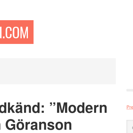
N.COM
Pr
si
dkänd: ”Modern
Pre
an Göranson
Sö
på