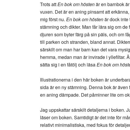
Trots att
En bok om hösten
är en barnbok är
vuxen. Det är en aning pinsamt att erkänna,
mig först nu.
En bok om hösten
är dock inte
stämning och dikter. Man får lära sig om de
djuren som byter färg på sin päls, och om få
till parken och stranden, bland annat. Dikter
särskilt om man har barn kan det vara mysigt
hemma, medan man är invirade i yllefiltar. Ä
sätta sig i en fåtölj och läsa
En bok om höst
Illustrationerna i den här boken är underbara
sida är en ny stämning. Denna bok är även fär
en aning dämpade. Det påminner lite om ok
Jag uppskattar särskilt detaljerna i boken. 
läser om boken. Samtidigt är det inte för mån
relativt minimalistiska, med fokus för detalj