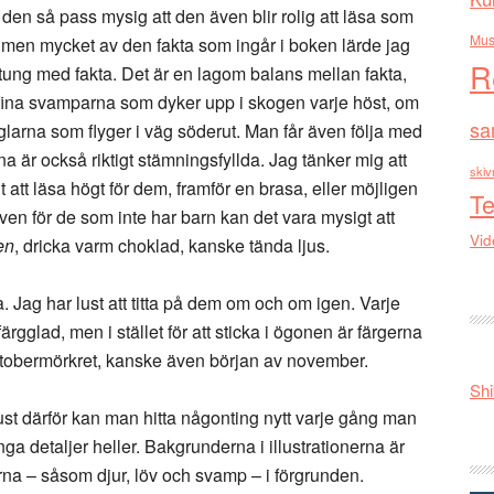
 den så pass mysig att den även blir rolig att läsa som
Mus
 men mycket av den fakta som ingår i boken lärde jag
R
 tung med fakta. Det är en lagom balans mellan fakta,
 fina svamparna som dyker upp i skogen varje höst, om
sa
glarna som flyger i väg söderut. Man får även följa med
na är också riktigt stämningsfyllda. Jag tänker mig att
skiv
 att läsa högt för dem, framför en brasa, eller möjligen
Te
ven för de som inte har barn kan det vara mysigt att
Vid
en
, dricka varm choklad, kanske tända ljus.
. Jag har lust att titta på dem om och om igen. Varje
gglad, men i stället för att sticka i ögonen är färgerna
tobermörkret, kanske även början av november.
Shi
Just därför kan man hitta någonting nytt varje gång man
ga detaljer heller. Bakgrunderna i illustrationerna är
erna – såsom djur, löv och svamp – i förgrunden.