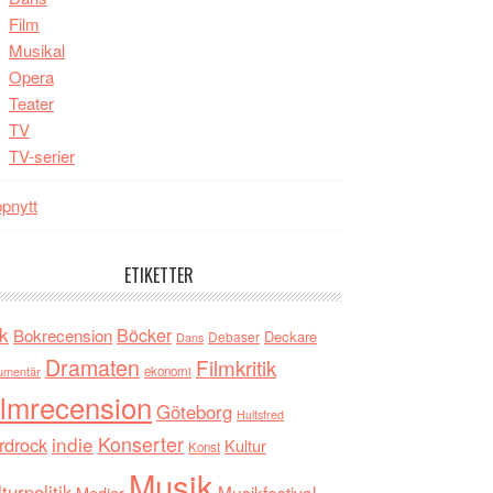
Film
Musikal
Opera
Teater
TV
TV-serier
pnytt
ETIKETTER
k
Böcker
Bokrecension
Deckare
Debaser
Dans
Dramaten
Filmkritik
umentär
ekonomi
ilmrecension
Göteborg
Hultsfred
indie
Konserter
rdrock
Kultur
Konst
Musik
turpolitik
Musikfestival
Medier