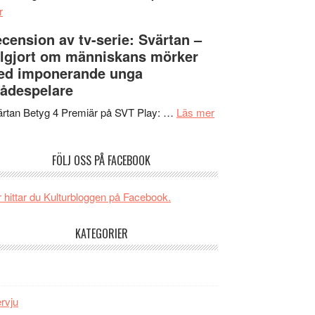
om
Edge
r
Nu
–
cension av tv-serie: Svärtan –
börjar
rolig
lgjort om människans mörker
valet
och
ed imponerande unga
synas
spännande
ådespelare
i
med
tv4
en
om
rtan Betyg 4 Premiär på SVT Play: …
Läs mer
med
Jackie
Recension
Vem
Chan
av
FÖLJ OSS PÅ FACEBOOK
kan
i
tv-
styra
storform
serie:
Mauri?
Svärtan
 hittar du Kulturbloggen på Facebook.
–
välgjort
KATEGORIER
om
människans
mörker
med
ervju
imponerande