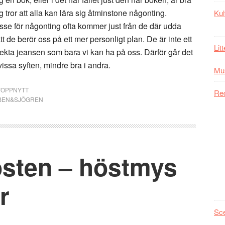
ag tror att alla kan lära sig åtminstone någonting.
Kul
tresse för någonting ofta kommer just från de där udda
tt de berör oss på ett mer personligt plan. De är inte ett
Lit
ekta jeansen som bara vi kan ha på oss. Därför går det
vissa syften, mindre bra i andra.
Mu
TOPPNYTT
Re
BEN&SJÖGREN
sten – höstmys
r
Sc