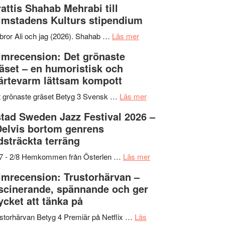
attis Shahab Mehrabi till
samarbeten
Files:
Out
lmstadens Kulturs stipendium
I
West
Want
presenterar
om
bror Ali och jag (2026). Shahab …
Läs mer
to
19
Grattis
lmrecension: Det grönaste
Believe
nya
Shahab
äset – en humoristisk och
–
titlar
Mehrabi
ärtevarm lättsam kompott
Vrach
i
till
Frankenshtey
årets
Filmstadens
om
 grönaste gräset Betyg 3 Svensk …
Läs mer
–
filmprogram
Kulturs
Filmrecension:
tad Sweden Jazz Festival 2026 –
med
stipendium
Det
Delvis bortom genrens
Fox
grönaste
dsträckta terräng
Mulder
gräset
och
–
om
/7 - 2/8 Hemkommen från Österlen …
Läs mer
Dana
en
Ystad
lmrecension: Trustorhärvan –
Scully
humoristisk
Sweden
scinerande, spännande och ger
och
Jazz
cket att tänka på
hjärtevarm
Festival
lättsam
2026
storhärvan Betyg 4 Premiär på Netflix …
Läs