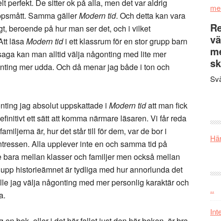
t perfekt. De sitter ok på alla, men det var aldrig
me
roppsmått. Samma gäller
Modern tid
. Och detta kan vara
Re
t, beroende på hur man ser det, och i vilket
vä
Att läsa
Modern tid
i ett klassrum för en stor grupp barn
m
 saga kan man alltid välja någonting med lite mer
sk
onting mer udda. Och då menar jag både i ton och
Svä
onting jag absolut uppskattade i
Modern tid
att man fick
definitivt ett sätt att komma närmare läsaren. Vi får reda
amiljerna är, hur det står till för dem, var de bor i
Här
intressen. Alla upplever inte en och samma tid på
te bara mellan klasser och familjer men också mellan
r upp historieämnet är tydliga med hur annorlunda det
lle jag välja någonting med mer personlig karaktär och
..
ga.
Int
 en bok, eller i det här fallet just den här boken, är bra