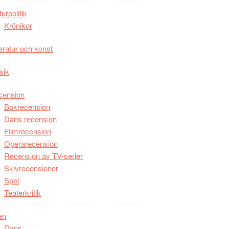
unga
turpolitik
skådespelare
Krönikor
teratur och konst
sik
cension
Bokrecension
Dans recension
Filmrecension
Operarecension
Recension av TV-serier
Skivrecensioner
Spel
Teaterkritik
en
Dans