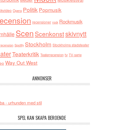
Politik
Popmusik
ikvideo
Opera
ecension
Rockmusik
recensioner
rock
Scen
skivnytt
Scenkonst
mhälle
Stockholm
Stockholms stadsteater
recension
Spotify
ater
Teaterkritik
tv
Teaterrecension
TV-serie
Way Out West
eo
ANNONSER
ba - urhunden med stil
SPEL KAN SKAPA BEROENDE