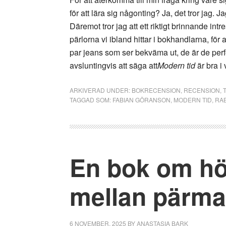
för att lära sig någonting? Ja, det tror jag. J
Däremot tror jag att ett riktigt brinnande in
pärlorna vi ibland hittar i bokhandlarna, för a
par jeans som ser bekväma ut, de är de perf
avsluntingvis att säga att
Modern tid
är bra i 
ARKIVERAD UNDER:
BOKRECENSION
,
RECENSION
,
TAGGAD SOM:
FABIAN GÖRANSON
,
MODERN TID
,
RA
En bok om hö
mellan pärma
6 NOVEMBER, 2025
BY
ANASTASIA BARK