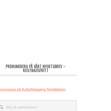
imärt
dofält
PRENUMERERA PÅ VÅRT NYHETSBREV –
KOSTNADSFRITT
numerera på Kulturbloggens Nyhetsbrev
k