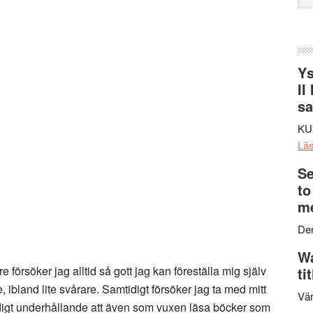
web
Ys
II
s
KU
Lä
Se
to
me
Den
Wa
e försöker jag alltid så gott jag kan föreställa mig själv
ti
e, ibland lite svårare. Samtidigt försöker jag ta med mitt
Vär
väldigt underhållande att även som vuxen läsa böcker som