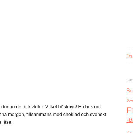
Top
Bo
Dok
 innan det blir vinter. Vilket höstmys! En bok om
F
denna morgon, tillsammans med choklad och svenskt
Hå
 läsa.
Kul