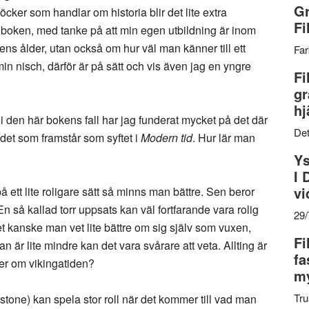
Gr
öcker som handlar om historia blir det lite extra
Fi
a boken, med tanke på att min egen utbildning är inom
 ens ålder, utan också om hur väl man känner till ett
Far
in nisch, därför är på sätt och vis även jag en yngre
Fi
gr
hj
 i den här bokens fall har jag funderat mycket på det där
Det
t det som framstår som syftet i
Modern tid
. Hur lär man
Ys
I 
vi
å ett lite roligare sätt så minns man bättre. Sen beror
 så kallad torr uppsats kan väl fortfarande vara rolig
29
t kanske man vet lite bättre om sig själv som vuxen,
Fi
n är lite mindre kan det vara svårare att veta. Allting är
fa
ller om vikingatiden?
my
Tru
nstone) kan spela stor roll när det kommer till vad man