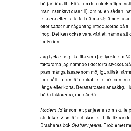
börjar dras till. Förutom den oförklarliga ins
man instinktivt dras till), om nu en sådan inst
relatera eller i alla fall närma sig ämnet ut
eller sättet hur någonting introduceras på ti
ihop. Det kan också vara värt att nämna att
individen.
Jag tyckte nog lika illa som jag tyckte om
Mo
faktorerna jag nämnde i det förra stycket. S
pass många läsare som möjligt, alltså närma 
innehåll. Tonen är neutral, inte torr men inte
långa eller korta. Berättarrösten är saklig. Il
båda faktorerna, men ändå…
Modern tid
är
som ett par jeans som skulle pas
storlekar. Visst är det skönt att hitta liknand
Brashares bok
Systrar i jeans
. Problemet me