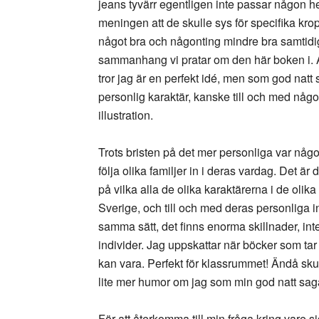
jeans tyvärr egentligen inte passar någon hel
meningen att de skulle sys för specifika k
något bra och någonting mindre bra samtidig
sammanhang vi pratar om den här boken i. 
tror jag är en perfekt idé, men som god natt
personlig karaktär, kanske till och med någ
illustration.
Trots bristen på det mer personliga var någ
följa olika familjer in i deras vardag. Det är 
på vilka alla de olika karaktärerna i de olika f
Sverige, och till och med deras personliga 
samma sätt, det finns enorma skillnader, in
individer. Jag uppskattar när böcker som ta
kan vara. Perfekt för klassrummet! Ändå sku
lite mer humor om jag som min god natt sa
För att återkomma till min fråga kring vare sig