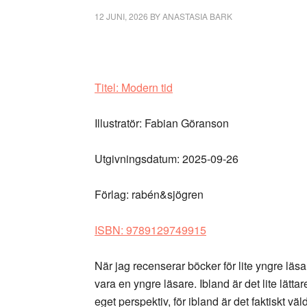
12 JUNI, 2026
BY
ANASTASIA BARK
Titel: Modern tid
Illustratör: Fabian Göranson
Utgivningsdatum: 2025-09-26
Förlag: rabén&sjögren
ISBN: 9789129749915
När jag recenserar böcker för lite yngre läsar
vara en yngre läsare. Ibland är det lite lättar
eget perspektiv, för ibland är det faktiskt 