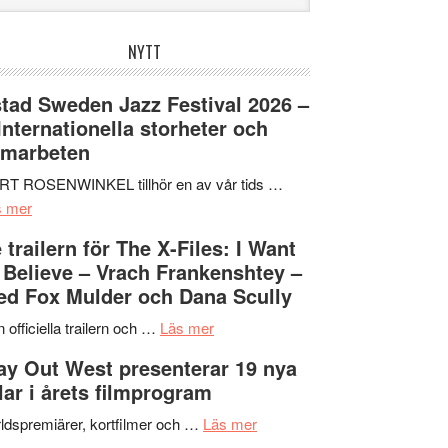
bplatsen
NYTT
tad Sweden Jazz Festival 2026 –
 Internationella storheter och
amarbeten
RT ROSENWINKEL tillhör en av vår tids …
om
s mer
Ystad
 trailern för The X-Files: I Want
Sweden
 Believe – Vrach Frankenshtey –
Jazz
d Fox Mulder och Dana Scully
Festival
2026
om
 officiella trailern och …
Läs mer
–
Se
y Out West presenterar 19 nya
II
trailern
tlar i årets filmprogram
Internationella
för
storheter
The
om
ldspremiärer, kortfilmer och …
Läs mer
och
X-
Way