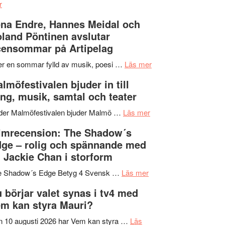
om
kompott
–
r
Filmrecension:
I
na Endre, Hannes Meidal och
Trustorhärvan
Delvis
land Pöntinen avslutar
–
bortom
ensommar på Artipelag
fascinerande,
genrens
spännande
vidsträckta
om
er en sommar fylld av musik, poesi …
Läs mer
och
terräng
Lena
lmöfestivalen bjuder in till
ger
Endre,
ng, musik, samtal och teater
mycket
Hannes
att
om
Meidal
der Malmöfestivalen bjuder Malmö …
Läs mer
tänka
Malmöfestivalen
och
lmrecension: The Shadow´s
på
bjuder
Roland
ge – rolig och spännande med
in
Pöntinen
 Jackie Chan i storform
till
avslutar
om
sång,
Scensommar
e Shadow´s Edge Betyg 4 Svensk …
Läs mer
Filmrecension:
musik,
på
 börjar valet synas i tv4 med
The
samtal
Artipelag
m kan styra Mauri?
Shadow
och
´s
teater
 10 augusti 2026 har Vem kan styra …
Läs