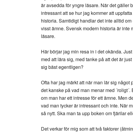
är avsedda för yngre läsare. När det gäller b
intressant att se hur jag kommer att uppfatt
historia. Samtidigt handlar det inte alltid om
visst ämne. Svensk modern historia är inte m
läsare.
Här börjar jag min resa in i det okända. Just
med att lära sig, med tanke på att det är jus
sig bäst egentligen?
Ofta har jag märkt att när man lär sig något p
det kanske på vad man menar med ´roligt´. En
om man har ett intresse för ett ämne. Men de
vad man tycker är intressant och inte. När ma
så nytt. Ska man ta upp boken om fjärilar e
Det verkar för mig som att två faktorer (åtmi