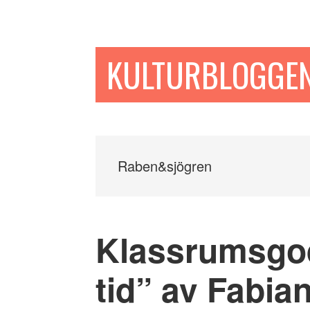
Hoppa
Hoppa
Hoppa
till
till
till
huvudinnehåll
det
sidfot
KULTURBLOGGE
primära
sidofältet
Raben&sjögren
Klassrumsgo
tid” av Fabi