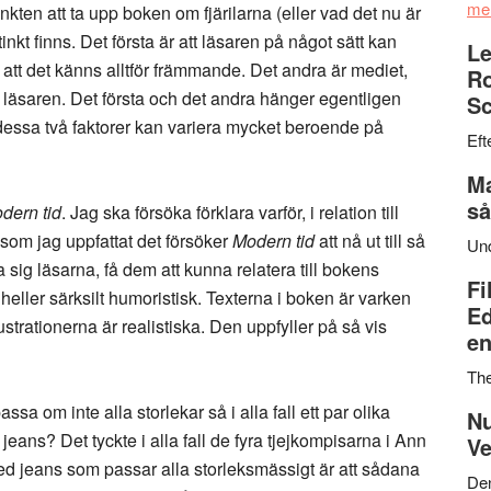
me
tinkten att ta upp boken om fjärilarna (eller vad det nu är
inkt finns. Det första är att läsaren på något sätt kan
Le
an att det känns alltför främmande. Det andra är mediet,
Ro
ll läsaren. Det första och det andra hänger egentligen
Sc
 dessa två faktorer kan variera mycket beroende på
Eft
Ma
så
dern tid
. Jag ska försöka förklara varför, i relation till
åsom jag uppfattat det försöker
Modern tid
att nå ut till så
Un
sig läsarna, få dem att kunna relatera till bokens
Fi
 heller särksilt humoristisk. Texterna i boken är varken
Ed
lustrationerna är realistiska. Den uppfyller på så vis
en
Th
sa om inte alla storlekar så i alla fall ett par olika
Nu
e jeans? Det tyckte i alla fall de fyra tjejkompisarna i Ann
Ve
d jeans som passar alla storleksmässigt är att sådana
Den