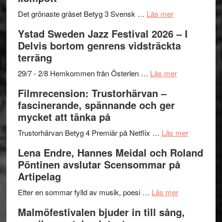
i
till
årets
Filmstadens
om
Det grönaste gräset Betyg 3 Svensk …
Läs mer
filmprogram
Kulturs
Filmrecension:
Ystad Sweden Jazz Festival 2026 – I
stipendium
Det
Delvis bortom genrens vidsträckta
grönaste
terräng
gräset
–
om
29/7 - 2/8 Hemkommen från Österlen …
Läs mer
en
Ystad
Filmrecension: Trustorhärvan –
humoristisk
Sweden
fascinerande, spännande och ger
och
Jazz
mycket att tänka på
hjärtevarm
Festival
lättsam
2026
om
Trustorhärvan Betyg 4 Premiär på Netflix …
Läs mer
kompott
–
Filmrecens
Lena Endre, Hannes Meidal och Roland
I
Trustorhä
Pöntinen avslutar Scensommar på
Delvis
–
Artipelag
bortom
fascineran
genrens
om
spännand
Efter en sommar fylld av musik, poesi …
Läs mer
vidsträckta
Lena
och
Malmöfestivalen bjuder in till sång,
terräng
Endre,
ger