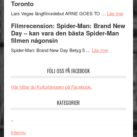
Toronto
Chan
serie:
kan
i
Svärtan
styra
om
Lars Vegas långfilmsdebut ARNE GOES TO …
Läs mer
storform
–
Mauri?
Lars
Filmrecension: Spider-Man: Brand New
välgjort
Vegas
Day – kan vara den bästa Spider-Man
om
långfi
filmen någonsin
människans
ARNE
om
mörker
GOES
Spider-Man: Brand New Day Betyg 5 …
Läs mer
Filmrecension
med
TO
Spider-
imponerande
SPAC
FÖLJ OSS PÅ FACEBOOK
Man:
unga
får
Brand
skådespelar
världs
New
i
Här hittar du Kulturbloggen på Facebook.
Day
Toront
–
KATEGORIER
kan
vara
..
den
bästa
Intervju