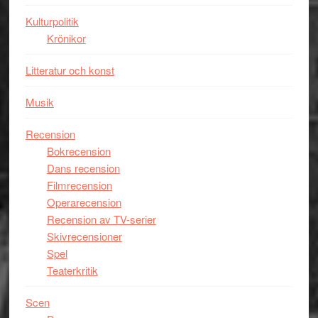
Spider-
Man
Kulturpolitik
filmen
Krönikor
någonsin
Litteratur och konst
Musik
Recension
Bokrecension
Dans recension
Filmrecension
Operarecension
Recension av TV-serier
Skivrecensioner
Spel
Teaterkritik
Scen