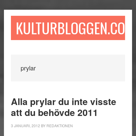
Hoppa
Hoppa
Hoppa
till
till
till
huvudinnehåll
det
sidfot
KULTURBLOGGEN.COM
primära
sidofältet
prylar
Alla prylar du inte visste
att du behövde 2011
3 JANUARI, 2012
BY
REDAKTIONEN