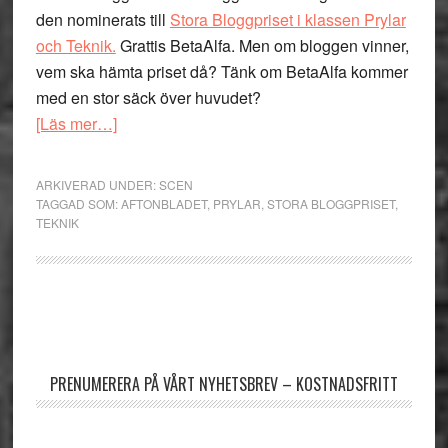
den nominerats till
Stora Bloggpriset i klassen Prylar
och Teknik.
Grattis BetaAlfa. Men om bloggen vinner,
vem ska hämta priset då? Tänk om BetaAlfa kommer
med en stor säck över huvudet?
om
[Läs mer…]
Tänk
om
ARKIVERAD UNDER:
SCEN
BetaAlfa
TAGGAD SOM:
AFTONBLADET
,
PRYLAR
,
STORA BLOGGPRISET
,
TEKNIK
får
Stora
Bloggpriset
och
Primärt
kommer
sidofält
med
en
PRENUMERERA PÅ VÅRT NYHETSBREV – KOSTNADSFRITT
stor
påse