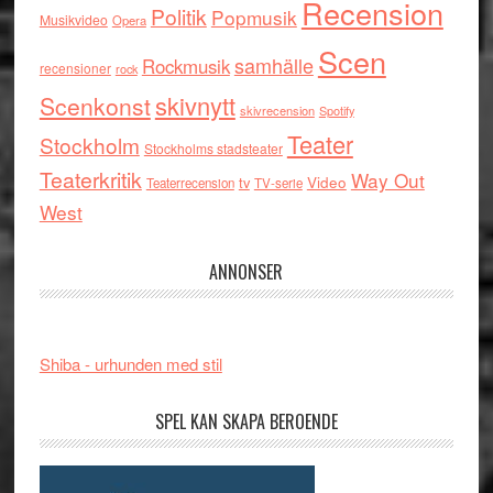
Recension
Politik
Popmusik
Musikvideo
Opera
Scen
samhälle
Rockmusik
recensioner
rock
skivnytt
Scenkonst
skivrecension
Spotify
Teater
Stockholm
Stockholms stadsteater
Teaterkritik
Way Out
tv
Video
Teaterrecension
TV-serie
West
ANNONSER
Shiba - urhunden med stil
SPEL KAN SKAPA BEROENDE