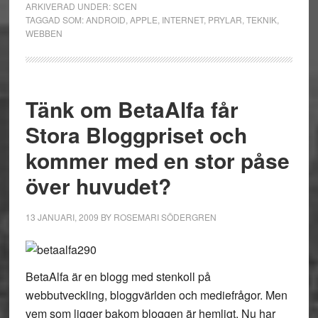
ARKIVERAD UNDER:
SCEN
TAGGAD SOM:
ANDROID
,
APPLE
,
INTERNET
,
PRYLAR
,
TEKNIK
,
WEBBEN
Tänk om BetaAlfa får
Stora Bloggpriset och
kommer med en stor påse
över huvudet?
13 JANUARI, 2009
BY
ROSEMARI SÖDERGREN
BetaAlfa är en blogg med stenkoll på
webbutveckling, bloggvärlden och mediefrågor. Men
vem som ligger bakom bloggen är hemligt. Nu har