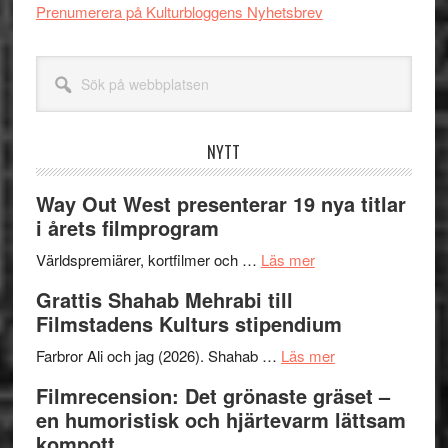
Prenumerera på Kulturbloggens Nyhetsbrev
över
huvudet?
Sök
på
webbplatsen
NYTT
Way Out West presenterar 19 nya titlar
i årets filmprogram
om
Världspremiärer, kortfilmer och …
Läs mer
Way
Grattis Shahab Mehrabi till
Out
Filmstadens Kulturs stipendium
West
presenterar
om
Farbror Ali och jag (2026). Shahab …
Läs mer
19
Grattis
Filmrecension: Det grönaste gräset –
nya
Shahab
en humoristisk och hjärtevarm lättsam
titlar
Mehrabi
kompott