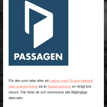
För den som letar efter ett
casino med 10 euro deposit
utan svensk licens
så är
SpelaCasino.io
en riktigt bra
resurs. Där listar de och recenserar alla tillgängliga
alternativ.