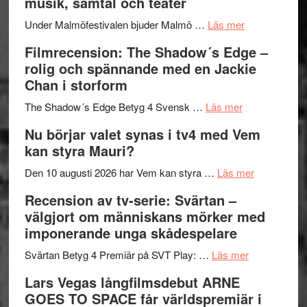
musik, samtal och teater
Hannes
mycket
om
Meidal
att
Under Malmöfestivalen bjuder Malmö …
Läs mer
Malmöfestiva
och
tänka
Filmrecension: The Shadow´s Edge –
bjuder
Roland
på
rolig och spännande med en Jackie
in
Pöntinen
Chan i storform
till
avslutar
om
sång,
Scensommar
The Shadow´s Edge Betyg 4 Svensk …
Läs mer
Filmrecension
musik,
på
Nu börjar valet synas i tv4 med Vem
The
samtal
Artipelag
kan styra Mauri?
Shadow
och
´s
teater
om
Den 10 augusti 2026 har Vem kan styra …
Läs mer
Edge
Nu
Recension av tv-serie: Svärtan –
–
börjar
välgjort om människans mörker med
rolig
valet
imponerande unga skådespelare
och
synas
spännande
om
i
Svärtan Betyg 4 Premiär på SVT Play: …
Läs mer
med
Recension
tv4
Lars Vegas långfilmsdebut ARNE
en
av
med
GOES TO SPACE får världspremiär i
Jackie
tv-
Vem