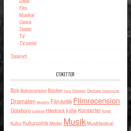
Dans
Film
Musikal
Opera
Teater
TV
TV-serier
Toppnytt
ETIKETTER
Bok
Böcker
Bokrecension
Deckare
Debaser
Dokumentär
Dans
Filmrecension
Dramaten
Filmkritik
ekonomi
indie
Konserter
Göteborg
Hårdrock
Konst
Hultsfred
Musik
Kulturpolitik
Musikfestival
Kultur
Medier