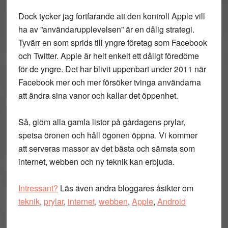
Dock tycker jag fortfarande att den kontroll Apple vill
ha av ”användarupplevelsen” är en dålig strategi.
Tyvärr en som sprids till yngre företag som Facebook
och Twitter. Apple är helt enkelt ett dåligt föredöme
för de yngre. Det har blivit uppenbart under 2011 när
Facebook mer och mer försöker tvinga användarna
att ändra sina vanor och kallar det öppenhet.
Så, glöm alla gamla listor på gårdagens prylar,
spetsa öronen och håll ögonen öppna. Vi kommer
att serveras massor av det bästa och sämsta som
internet, webben och ny teknik kan erbjuda.
Intressant?
Läs även andra bloggares åsikter om
teknik
,
prylar
,
internet
,
webben
,
Apple
,
Android