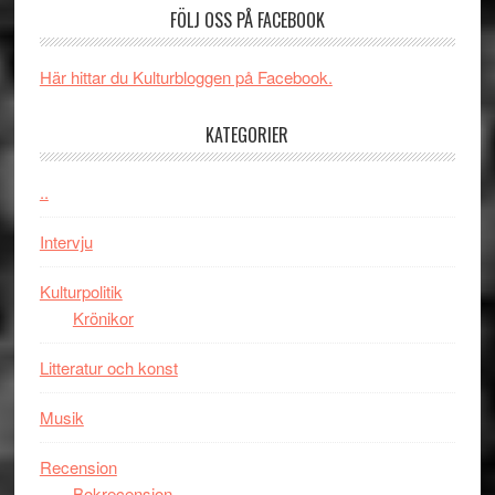
FÖLJ OSS PÅ FACEBOOK
Man:
unga
får
Brand
skådespelar
världs
New
i
Här hittar du Kulturbloggen på Facebook.
Day
Toront
–
KATEGORIER
kan
vara
..
den
bästa
Intervju
Spider-
Man
Kulturpolitik
filmen
Krönikor
någonsin
Litteratur och konst
Musik
Recension
Bokrecension