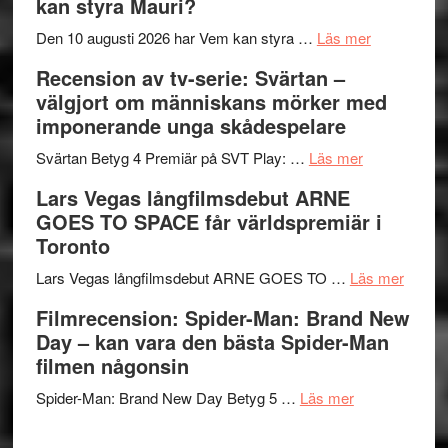
kan styra Mauri?
Shadow
och
´s
teater
om
Den 10 augusti 2026 har Vem kan styra …
Läs mer
Edge
Nu
Recension av tv-serie: Svärtan –
–
börjar
välgjort om människans mörker med
rolig
valet
imponerande unga skådespelare
och
synas
spännande
om
i
Svärtan Betyg 4 Premiär på SVT Play: …
Läs mer
med
Recension
tv4
Lars Vegas långfilmsdebut ARNE
en
av
med
GOES TO SPACE får världspremiär i
Jackie
tv-
Vem
Toronto
Chan
serie:
kan
i
Svärtan
styra
om
Lars Vegas långfilmsdebut ARNE GOES TO …
Läs mer
storform
–
Mauri?
Lars
Filmrecension: Spider-Man: Brand New
välgjort
Vegas
Day – kan vara den bästa Spider-Man
om
långfi
filmen någonsin
människans
ARNE
om
mörker
GOES
Spider-Man: Brand New Day Betyg 5 …
Läs mer
Filmrecension
med
TO
Spider-
imponerande
SPAC