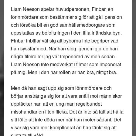
Liam Neeson spelar huvudpersonen, Finbar, en
lönnmördare som bestämmer sig för att gå i pension
och försöka bli en god samhällsmedborgare som
uppskattas av befolkningen i den lilla irländska byn.
Finbar inbillar väl sig att byborna inte begriper vad
han sysslar med. När han slog igenom gjorde han
några filmroller jag var imponerad av men sedan
Liam Neeson inte medverkat i filmer som imponerat
på mig. Men i den här rollen är han bra, riktigt bra.
Men då han sagt upp sig som lönnmördare och
börjar anstränga sig för att vara snäll mot människor
upptäcker han att en ung man regelbundet
misshandlar en liten flicka. Det är inte så lätt att hålla
sitt löfte att inte döda mer när han möter sådant. Det
visar sig vara mer komplicerat än han tänkt sig att
sluta ta till våld.