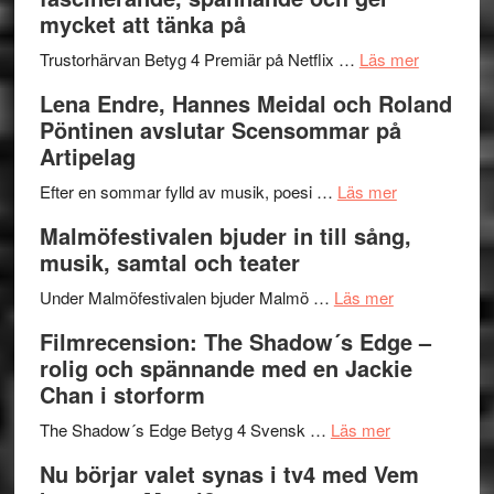
och
Jazz
mycket att tänka på
hjärtevarm
Festival
lättsam
2026
om
Trustorhärvan Betyg 4 Premiär på Netflix …
Läs mer
kompott
–
Filmrecens
Lena Endre, Hannes Meidal och Roland
I
Trustorhä
Pöntinen avslutar Scensommar på
Delvis
–
Artipelag
bortom
fascineran
genrens
om
spännand
Efter en sommar fylld av musik, poesi …
Läs mer
vidsträckta
Lena
och
Malmöfestivalen bjuder in till sång,
terräng
Endre,
ger
musik, samtal och teater
Hannes
mycket
om
Meidal
att
Under Malmöfestivalen bjuder Malmö …
Läs mer
Malmöfestiva
och
tänka
Filmrecension: The Shadow´s Edge –
bjuder
Roland
på
rolig och spännande med en Jackie
in
Pöntinen
Chan i storform
till
avslutar
om
sång,
Scensommar
The Shadow´s Edge Betyg 4 Svensk …
Läs mer
Filmrecension
musik,
på
Nu börjar valet synas i tv4 med Vem
The
samtal
Artipelag