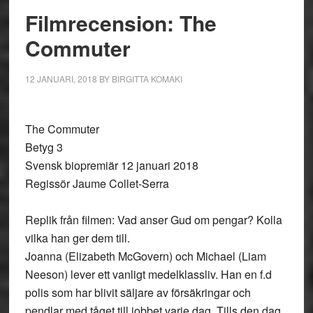
Filmrecension: The
Commuter
12 JANUARI, 2018
BY
BIRGITTA KOMAKI
The Commuter
Betyg 3
Svensk biopremiär 12 januari 2018
Regissör Jaume Collet-Serra
Replik från filmen: Vad anser Gud om pengar? Kolla
vilka han ger dem till.
Joanna (Elizabeth McGovern) och Michael (Liam
Neeson) lever ett vanligt medelklassliv. Han en f.d
polis som har blivit säljare av försäkringar och
pendlar med tåget till jobbet varje dag. Tills den dag