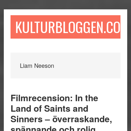
Hoppa
Hoppa
Hoppa
till
till
till
huvudinnehåll
det
sidfot
KULTURBLOGGEN.COM
primära
sidofältet
Liam Neeson
Filmrecension: In the
Land of Saints and
Sinners – överraskande,
spännande och rolig