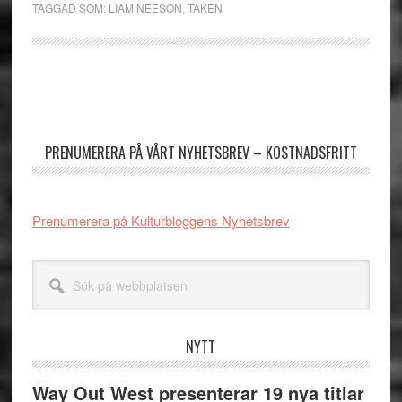
TAGGAD SOM:
LIAM NEESON
,
TAKEN
Primärt
sidofält
PRENUMERERA PÅ VÅRT NYHETSBREV – KOSTNADSFRITT
Prenumerera på Kulturbloggens Nyhetsbrev
Sök
på
webbplatsen
NYTT
Way Out West presenterar 19 nya titlar