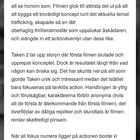
att se honom som. Filmen gick till största del ut på att
att bygga ett trovärdigt koncept runt det aktuella temat
trafficking, skapade så en lätt
obehaglig thrilleratmosfär som uppslukar åskådaren,
och slängde in ett actionäventyr utan dess like.
Taken 2 tar upp storyn där första filmen slutade och
upprepar konceptet. Dock är resultatet långt ifrån vad
någon kan önska sig. Det har skurits ner på allt som
gjorde Taken unik och intressant medan det istället
bara fokuseras på tanklös action. Handlingen är ytlig
och förutsägbar, karaktärerna förblir anonyma (trots
att de första är återkommande från första filmen), det
överflödar av dåliga repliker och stundtals är filmen
rentav skattretligt pinsam.
När all fokus numera ligger på actionen borde vi