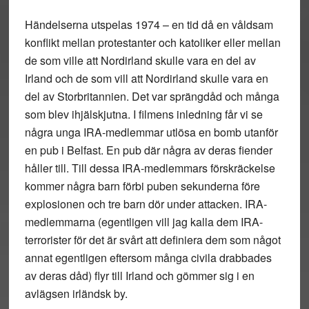
Händelserna utspelas 1974 – en tid då en våldsam
konflikt mellan protestanter och katoliker eller mellan
de som ville att Nordirland skulle vara en del av
Irland och de som vill att Nordirland skulle vara en
del av Storbritannien. Det var sprängdåd och många
som blev ihjälskjutna. I filmens inledning får vi se
några unga IRA-medlemmar utlösa en bomb utanför
en pub i Belfast. En pub där några av deras fiender
håller till. Till dessa IRA-medlemmars förskräckelse
kommer några barn förbi puben sekunderna före
explosionen och tre barn dör under attacken. IRA-
medlemmarna (egentligen vill jag kalla dem IRA-
terrorister för det är svårt att definiera dem som något
annat egentligen eftersom många civila drabbades
av deras dåd) flyr till Irland och gömmer sig i en
avlägsen irländsk by.