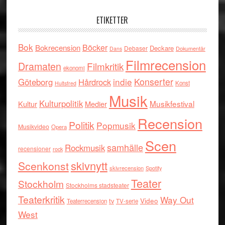
ETIKETTER
Bok
Böcker
Bokrecension
Deckare
Debaser
Dokumentär
Dans
Filmrecension
Dramaten
Filmkritik
ekonomi
indie
Konserter
Göteborg
Hårdrock
Konst
Hultsfred
Musik
Kulturpolitik
Musikfestival
Kultur
Medier
Recension
Politik
Popmusik
Musikvideo
Opera
Scen
samhälle
Rockmusik
recensioner
rock
skivnytt
Scenkonst
skivrecension
Spotify
Teater
Stockholm
Stockholms stadsteater
Teaterkritik
Way Out
tv
Video
Teaterrecension
TV-serie
West