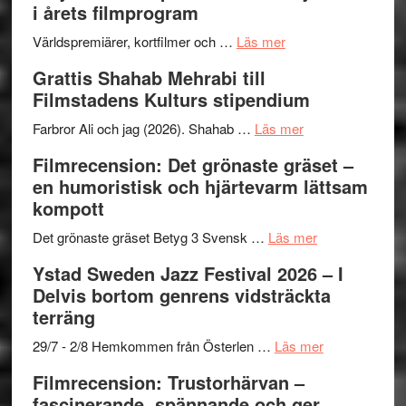
i årets filmprogram
om
Världspremiärer, kortfilmer och …
Läs mer
Way
Grattis Shahab Mehrabi till
Out
Filmstadens Kulturs stipendium
West
presenterar
om
Farbror Ali och jag (2026). Shahab …
Läs mer
19
Grattis
Filmrecension: Det grönaste gräset –
nya
Shahab
en humoristisk och hjärtevarm lättsam
titlar
Mehrabi
kompott
i
till
årets
Filmstadens
om
Det grönaste gräset Betyg 3 Svensk …
Läs mer
filmprogram
Kulturs
Filmrecension:
Ystad Sweden Jazz Festival 2026 – I
stipendium
Det
Delvis bortom genrens vidsträckta
grönaste
terräng
gräset
–
om
29/7 - 2/8 Hemkommen från Österlen …
Läs mer
en
Ystad
Filmrecension: Trustorhärvan –
humoristisk
Sweden
fascinerande, spännande och ger