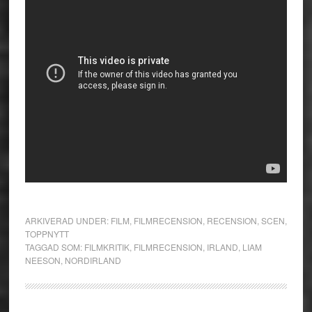
ARKIVERAD UNDER:
FILM
,
FILMRECENSION
,
RECENSION
,
SCEN
,
TOPPNYTT
TAGGAD SOM:
FILMKRITIK
,
FILMRECENSION
,
IRLAND
,
LIAM
NEESON
,
NORDIRLAND