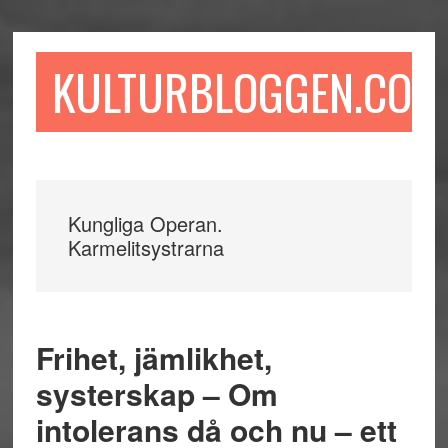
Hoppa
Hoppa
Hoppa
till
till
till
huvudinnehåll
det
sidfot
KULTURBLOGGEN.COM
primära
sidofältet
Kungliga Operan.
Karmelitsystrarna
Frihet, jämlikhet,
systerskap – Om
intolerans då och nu – ett