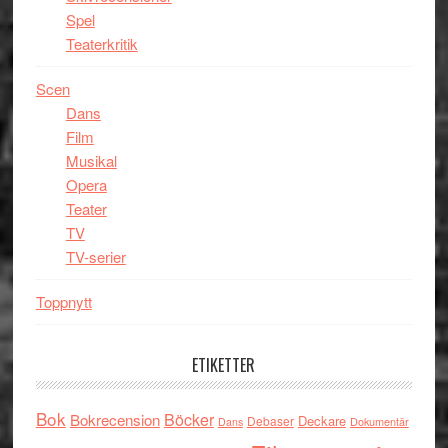
Spel
Teaterkritik
Scen
Dans
Film
Musikal
Opera
Teater
TV
TV-serier
Toppnytt
ETIKETTER
Bok
Böcker
Bokrecension
Deckare
Debaser
Dokumentär
Dans