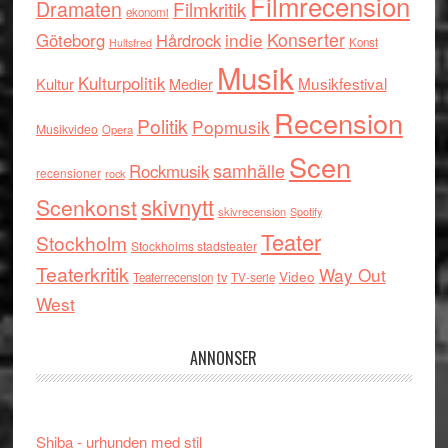
Filmrecension
Dramaten
Filmkritik
ekonomi
indie
Konserter
Göteborg
Hårdrock
Konst
Hultsfred
Musik
Kulturpolitik
Musikfestival
Kultur
Medier
Recension
Politik
Popmusik
Musikvideo
Opera
Scen
samhälle
Rockmusik
recensioner
rock
skivnytt
Scenkonst
skivrecension
Spotify
Teater
Stockholm
Stockholms stadsteater
Teaterkritik
Way Out
tv
Video
Teaterrecension
TV-serie
West
ANNONSER
Shiba - urhunden med stil