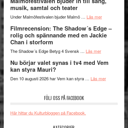
Malmöfestivalen bjuder in till sång,
terräng
Endre,
ger
musik, samtal och teater
Hannes
mycket
om
Meidal
att
Under Malmöfestivalen bjuder Malmö …
Läs mer
Malmöfestiva
och
tänka
Filmrecension: The Shadow´s Edge –
bjuder
Roland
på
rolig och spännande med en Jackie
in
Pöntinen
Chan i storform
till
avslutar
om
sång,
Scensommar
The Shadow´s Edge Betyg 4 Svensk …
Läs mer
Filmrecension
musik,
på
Nu börjar valet synas i tv4 med Vem
The
samtal
Artipelag
kan styra Mauri?
Shadow
och
´s
teater
om
Den 10 augusti 2026 har Vem kan styra …
Läs mer
Edge
Nu
–
börjar
FÖLJ OSS PÅ FACEBOOK
rolig
valet
och
synas
spännande
i
Här hittar du Kulturbloggen på Facebook.
med
tv4
en
med
KATEGORIER