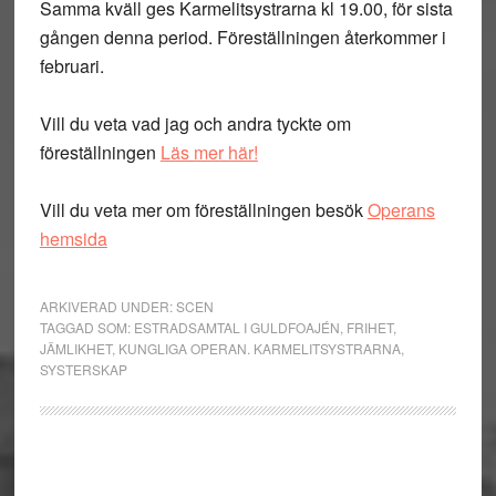
Samma kväll ges Karmelitsystrarna kl 19.00, för sista
gången denna period. Föreställningen återkommer i
februari.
Vill du veta vad jag och andra tyckte om
föreställningen
Läs mer här!
Vill du veta mer om föreställningen besök
Operans
hemsida
ARKIVERAD UNDER:
SCEN
TAGGAD SOM:
ESTRADSAMTAL I GULDFOAJÉN
,
FRIHET
,
JÄMLIKHET
,
KUNGLIGA OPERAN. KARMELITSYSTRARNA
,
SYSTERSKAP
Primärt