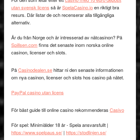
utan svensk licens
så är
SpelaCasino.io
en riktigt bra
resurs. Där listar de och recenserar alla tillgängliga
alternativ.
Är du från Norge och är intresserad av nätcasinon? På
Spillsen.com
finns det senaste inom norska online
casinon, licenser och slots.
På
Casinodealen.se
hittar ni den senaste informationen
om nya casinon, licenser och slots hos casino på nätet.
PayPal casino utan licens
För bäst guide till online casino rekommenderas
Casivo
För spel: Minimiålder 18 år - Spela ansvarsfullt |
https://www.spelpaus.se/
|
https://stodlinjen.se/