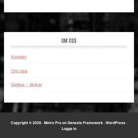
Footer
OM OSS
Kontakt
Om oss
Sajtips – länkar
Copyright © 2026 ·
Metro Pro
on
Genesis Framework
·
WordPress
·
Logga in