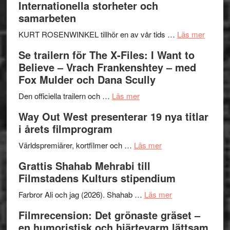
Internationella storheter och
Hellström
samarbeten
–
Huskvarna
om
KURT ROSENWINKEL tillhör en av vår tids …
Läs mer
Folkets
Ystad
Se trailern för The X-Files: I Want to
Park
Swede
Believe – Vrach Frankenshtey – med
–
Jazz
Fox Mulder och Dana Scully
en
Festiva
om
helt
2026
Den officiella trailern och …
Läs mer
Se
lysande
–
Way Out West presenterar 19 nya titlar
trailern
kväll
II
i årets filmprogram
för
Internat
The
om
storhet
Världspremiärer, kortfilmer och …
Läs mer
X-
Way
och
Grattis Shahab Mehrabi till
Files:
Out
samarb
Filmstadens Kulturs stipendium
I
West
Want
presenterar
om
Farbror Ali och jag (2026). Shahab …
Läs mer
to
19
Grattis
Filmrecension: Det grönaste gräset –
Believe
nya
Shahab
en humoristisk och hjärtevarm lättsam