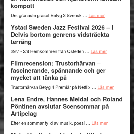
–
titlar
Mehrabi
kompott
Vrach
i
till
Frankenshtey
årets
Filmstadens
om
Det grönaste gräset Betyg 3 Svensk …
Läs mer
–
filmprogram
Kulturs
Filmrecension:
Ystad Sweden Jazz Festival 2026 – I
med
stipendium
Det
Delvis bortom genrens vidsträckta
Fox
grönaste
terräng
Mulder
gräset
och
–
om
29/7 - 2/8 Hemkommen från Österlen …
Läs mer
Dana
en
Ystad
Filmrecension: Trustorhärvan –
Scully
humoristisk
Sweden
fascinerande, spännande och ger
och
Jazz
mycket att tänka på
hjärtevarm
Festival
lättsam
2026
om
Trustorhärvan Betyg 4 Premiär på Netflix …
Läs mer
kompott
–
Filmrecens
Lena Endre, Hannes Meidal och Roland
I
Trustorhä
Pöntinen avslutar Scensommar på
Delvis
–
Artipelag
bortom
fascineran
genrens
om
spännand
Efter en sommar fylld av musik, poesi …
Läs mer
vidsträckta
Lena
och