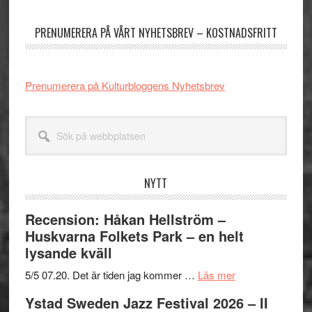
sidofält
PRENUMERERA PÅ VÅRT NYHETSBREV – KOSTNADSFRITT
Prenumerera på Kulturbloggens Nyhetsbrev
Sök
på
webbplatsen
NYTT
Recension: Håkan Hellström –
Huskvarna Folkets Park – en helt
lysande kväll
om
5/5 07.20. Det är tiden jag kommer …
Läs mer
Recension:
Ystad Sweden Jazz Festival 2026 – II
Håkan