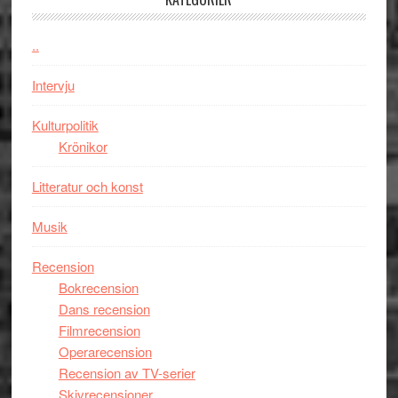
Jackie
Vem
Chan
kan
..
i
styra
storform
Mauri?
Intervju
Kulturpolitik
Krönikor
Litteratur och konst
Musik
Recension
Bokrecension
Dans recension
Filmrecension
Operarecension
Recension av TV-serier
Skivrecensioner