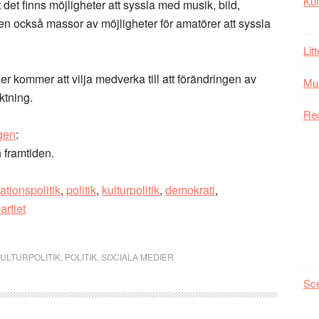
Kul
 det finns möjligheter att syssla med musik, bild,
r men också massor av möjligheter för amatörer att syssla
Lit
ler kommer att vilja medverka till att förändringen av
Mu
ktning.
Re
gen
:
 framtiden.
ationspolitik
,
politik
,
kulturpolitik
,
demokrati
,
artiet
ULTURPOLITIK
,
POLITIK
,
SOCIALA MEDIER
Sc