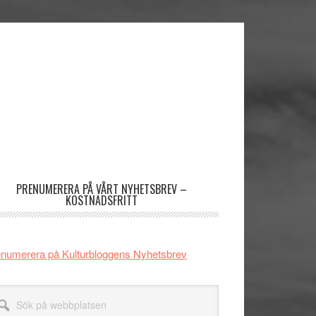
imärt
dofält
PRENUMERERA PÅ VÅRT NYHETSBREV –
KOSTNADSFRITT
numerera på Kulturbloggens Nyhetsbrev
k