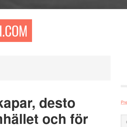
N.COM
Pr
si
kapar, desto
Pre
mhället och för
Sö
på