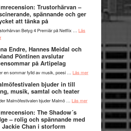
Dana
en
Ystad
lmrecension: Trustorhärvan –
Scully
humoristisk
Sweden
scinerande, spännande och ger
och
Jazz
cket att tänka på
hjärtevarm
Festival
lättsam
2026
storhärvan Betyg 4 Premiär på Netflix …
Läs
om
kompott
–
r
Filmrecension:
I
na Endre, Hannes Meidal och
Trustorhärvan
Delvis
land Pöntinen avslutar
–
bortom
ensommar på Artipelag
fascinerande,
genrens
spännande
vidsträckta
om
er en sommar fylld av musik, poesi …
Läs mer
och
terräng
Lena
lmöfestivalen bjuder in till
ger
Endre,
ng, musik, samtal och teater
mycket
Hannes
att
om
Meidal
der Malmöfestivalen bjuder Malmö …
Läs mer
tänka
Malmöfestivalen
och
lmrecension: The Shadow´s
på
bjuder
Roland
ge – rolig och spännande med
in
Pöntinen
 Jackie Chan i storform
till
avslutar