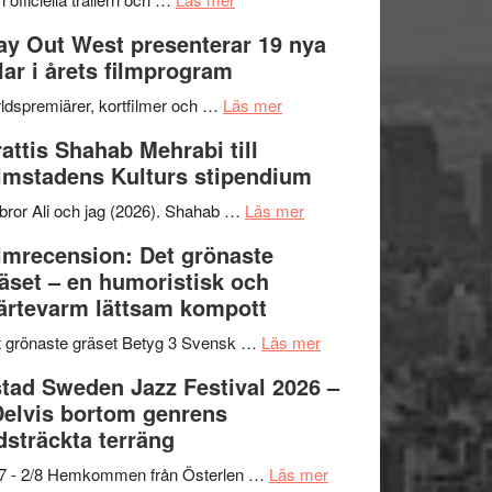
–
Se
kväll
y Out West presenterar 19 nya
II
trailern
tlar i årets filmprogram
Internationella
för
storheter
The
om
ldspremiärer, kortfilmer och …
Läs mer
och
X-
Way
attis Shahab Mehrabi till
samarbeten
Files:
Out
lmstadens Kulturs stipendium
I
West
Want
presenterar
om
bror Ali och jag (2026). Shahab …
Läs mer
to
19
Grattis
lmrecension: Det grönaste
Believe
nya
Shahab
äset – en humoristisk och
–
titlar
Mehrabi
ärtevarm lättsam kompott
Vrach
i
till
Frankenshtey
årets
Filmstadens
om
 grönaste gräset Betyg 3 Svensk …
Läs mer
–
filmprogram
Kulturs
Filmrecension:
tad Sweden Jazz Festival 2026 –
med
stipendium
Det
Delvis bortom genrens
Fox
grönaste
dsträckta terräng
Mulder
gräset
och
–
om
/7 - 2/8 Hemkommen från Österlen …
Läs mer