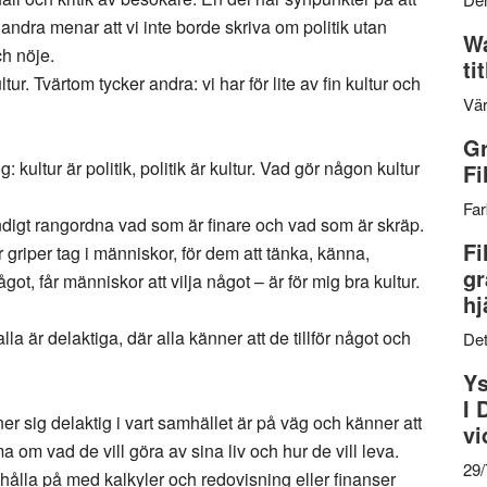
 andra menar att vi inte borde skriva om politik utan
Wa
ch nöje.
ti
tur. Tvärtom tycker andra: vi har för lite av fin kultur och
Vär
Gr
 kultur är politik, politik är kultur. Vad gör någon kultur
Fi
Far
tändigt rangordna vad som är finare och vad som är skräp.
Fi
r griper tag i människor, för dem att tänka, känna,
gr
ot, får människor att vilja något – är för mig bra kultur.
hj
lla är delaktiga, där alla känner att de tillför något och
Det
Ys
I 
r sig delaktig i vart samhället är på väg och känner att
vi
 om vad de vill göra av sina liv och hur de vill leva.
29
hålla på med kalkyler och redovisning eller finanser