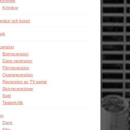
turpolitik
Krönikor
teratur och konst
sik
cension
Bokrecension
Dans recension
Filmrecension
Operarecension
Recension av TV-serier
Skivrecensioner
Spel
Teaterkritik
en
Dans
Film