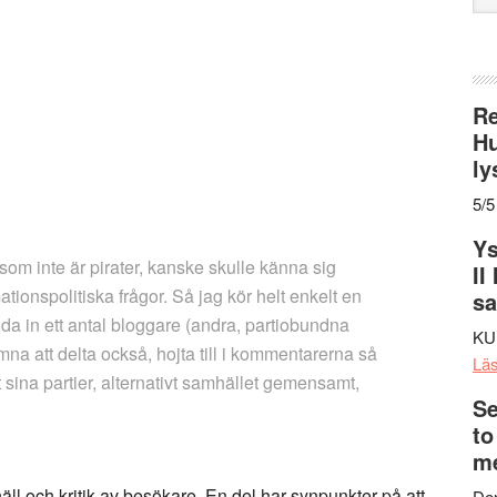
web
Re
Hu
ly
5/5
Ys
som inte är pirater, kanske skulle känna sig
II
ationspolitiska frågor. Så jag kör helt enkelt en
s
juda in ett antal bloggare (andra, partiobundna
KU
a att delta också, hojta till i kommentarerna så
Lä
att sina partier, alternativt samhället gemensamt,
Se
to
me
näll och kritik av besökare. En del har synpunkter på att
Den