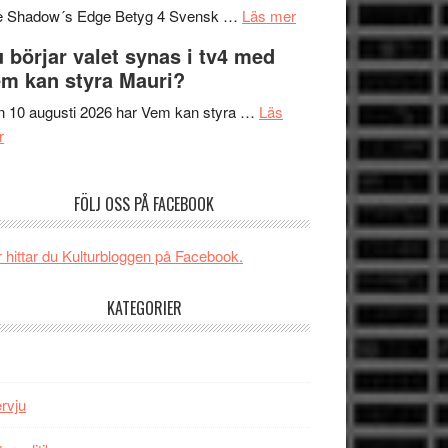
om
sång,
Scensommar
e Shadow´s Edge Betyg 4 Svensk …
Läs mer
Filmrecension:
musik,
på
 börjar valet synas i tv4 med
The
samtal
Artipelag
m kan styra Mauri?
Shadow
och
´s
teater
 10 augusti 2026 har Vem kan styra …
Läs
om
Edge
r
Nu
–
börjar
rolig
FÖLJ OSS PÅ FACEBOOK
valet
och
synas
spännande
i
med
 hittar du Kulturbloggen på Facebook.
tv4
en
med
Jackie
KATEGORIER
Vem
Chan
kan
i
styra
storform
Mauri?
ervju