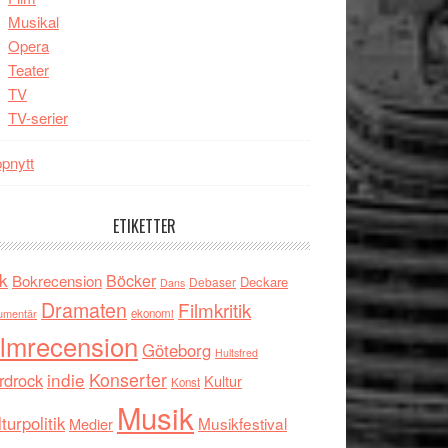
Musikal
Opera
Teater
TV
TV-serier
pnytt
ETIKETTER
k
Böcker
Bokrecension
Deckare
Debaser
Dans
Dramaten
Filmkritik
umentär
ekonomi
ilmrecension
Göteborg
Hultsfred
indie
Konserter
rdrock
Kultur
Konst
Musik
turpolitik
Musikfestival
Medier