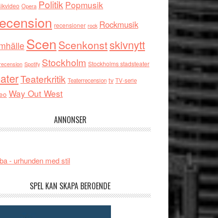
Politik
Popmusik
ikvideo
Opera
ecension
Rockmusik
recensioner
rock
Scen
skivnytt
Scenkonst
mhälle
Stockholm
Stockholms stadsteater
recension
Spotify
ater
Teaterkritik
tv
Teaterrecension
TV-serie
Way Out West
eo
ANNONSER
ba - urhunden med stil
SPEL KAN SKAPA BEROENDE