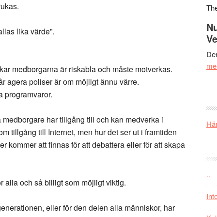
rukas.
Th
Nu
llas lika värde”.
Ve
Den
me
kar medborgarna är riskabla och måste motverkas.
r agera poliser är om möjligt ännu värre.
ta programvaror.
 medborgare har tillgång till och kan medverka i
Här
tillgång till Internet, men hur det ser ut i framtiden
r kommer att finnas för att debattera eller för att skapa
..
r alla och så billigt som möjligt viktig.
Int
nerationen, eller för den delen alla människor, har