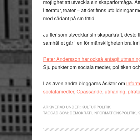
möjlighet att utveckla sin skaparförmåga. Att
litteratur, teater – att det finns utbildninga
med sådant på sin fritid.
Ju fler som utvecklar sin skaparkraft, desto f
samhället går i en för mänskligheten bra inri
Peter Andersson har också antagit utmanin
Sju punkter om sociala medier, politiken och
Läs även andra bloggares åsikter om
inform
socialamedier
,
Opassande
,
utmaning
,
piratp
ARKIVERAD UNDER:
KULTURPOLITIK
TAGGAD SOM:
DEMOKRATI
,
INFORMATIONSPOLITIK
,
K