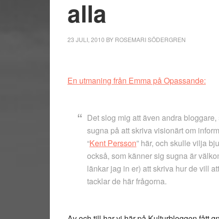
alla
23 JULI, 2010
BY
ROSEMARI SÖDERGREN
En utmaning från Emma på Opassande:
Det slog mig att även andra bloggare, 
sugna på att skriva visionärt om inform
“
Kent Persson
” här, och skulle vilja b
också, som känner sig sugna är välkomn
länkar jag in er) att skriva hur de vill 
tacklar de här frågorna.
Av och till har vi här på Kulturbloggen fått g