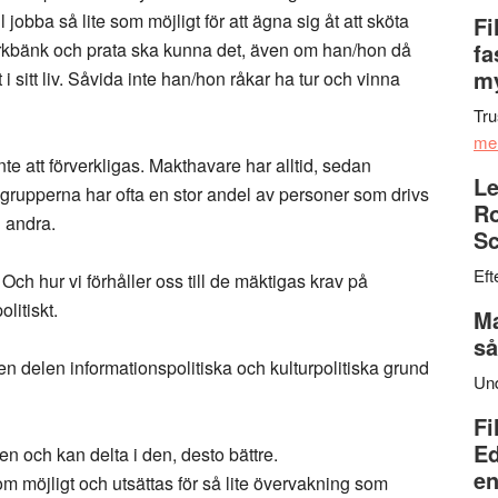
 jobba så lite som möjligt för att ägna sig åt att sköta
Fi
parkbänk och prata ska kunna det, även om han/hon då
fa
my
i sitt liv. Såvida inte han/hon råkar ha tur och vinna
Tru
me
e att förverkligas. Makthavare har alltid, sedan
Le
 grupperna har ofta en stor andel av personer som drivs
Ro
n andra.
Sc
Eft
 Och hur vi förhåller oss till de mäktigas krav på
litiskt.
Ma
så
 den delen informationspolitiska och kulturpolitiska grund
Un
Fi
Ed
ten och kan delta i den, desto bättre.
en
m möjligt och utsättas för så lite övervakning som