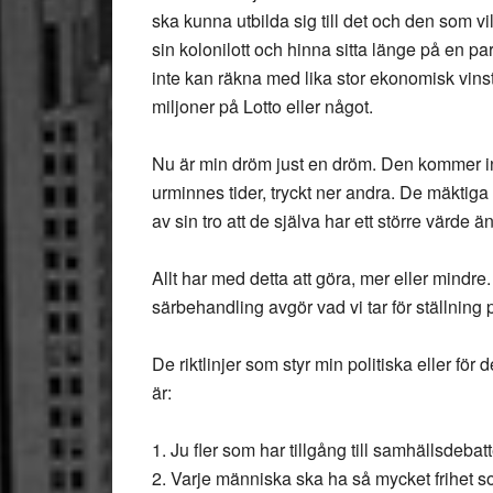
ska kunna utbilda sig till det och den som vill
sin kolonilott och hinna sitta länge på en 
inte kan räkna med lika stor ekonomisk vinst 
miljoner på Lotto eller något.
Nu är min dröm just en dröm. Den kommer int
urminnes tider, tryckt ner andra. De mäktiga
av sin tro att de själva har ett större värde ä
Allt har med detta att göra, mer eller mindre.
särbehandling avgör vad vi tar för ställning po
De riktlinjer som styr min politiska eller för
är:
1. Ju fler som har tillgång till samhällsdebat
2. Varje människa ska ha så mycket frihet so