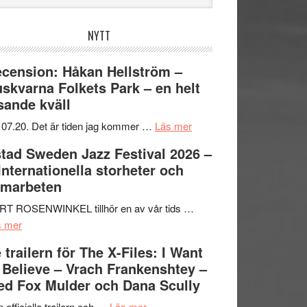
bplatsen
NYTT
cension: Håkan Hellström –
skvarna Folkets Park – en helt
sande kväll
om
 07.20. Det är tiden jag kommer …
Läs mer
Recension:
tad Sweden Jazz Festival 2026 –
Håkan
 Internationella storheter och
Hellström
amarbeten
–
Huskvarna
RT ROSENWINKEL tillhör en av vår tids …
om
Folkets
s mer
Ystad
Park
 trailern för The X-Files: I Want
Sweden
–
 Believe – Vrach Frankenshtey –
Jazz
en
d Fox Mulder och Dana Scully
Festival
helt
2026
om
lysande
 officiella trailern och …
Läs mer