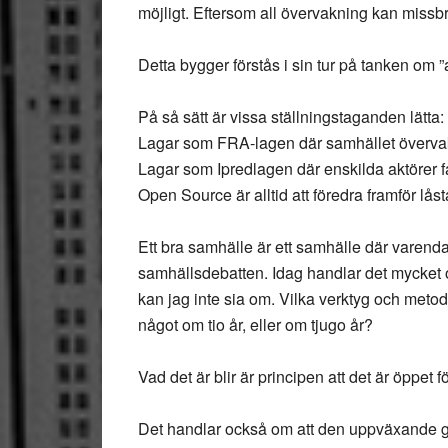
möjligt. Eftersom all övervakning kan missb
Detta bygger förstås i sin tur på tanken om ”a
På så sätt är vissa ställningstaganden lätta:
Lagar som FRA-lagen där samhället överva
Lagar som Ipredlagen där enskilda aktörer få
Open Source är alltid att föredra framför lås
Ett bra samhälle är ett samhälle där varenda
samhällsdebatten. Idag handlar det mycket om 
kan jag inte sia om. Vilka verktyg och metode
något om tio år, eller om tjugo år?
Vad det är blir är principen att det är öppet fö
Det handlar också om att den uppväxande ge