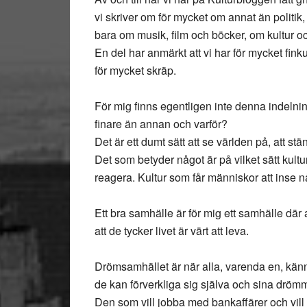
vi skriver om för mycket om annat än politik,
bara om musik, film och böcker, om kultur o
En del har anmärkt att vi har för mycket finkul
för mycket skräp.
För mig finns egentligen inte denna indelning:
finare än annan och varför?
Det är ett dumt sätt att se världen på, att s
Det som betyder något är på vilket sätt kultu
reagera. Kultur som får människor att inse någ
Ett bra samhälle är för mig ett samhälle där a
att de tycker livet är värt att leva.
Drömsamhället är när alla, varenda en, känne
de kan förverkliga sig själva och sina drömma
Den som vill jobba med bankaffärer och vill 