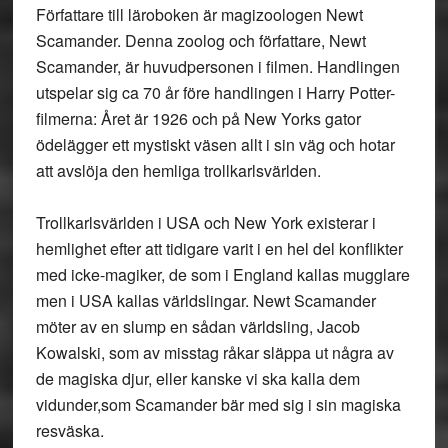
Författare till läroboken är magizoologen Newt
Scamander. Denna zoolog och författare, Newt
Scamander, är huvudpersonen i filmen. Handlingen
utspelar sig ca 70 år före handlingen i Harry Potter-
filmerna: Året är 1926 och på New Yorks gator
ödelägger ett mystiskt väsen allt i sin väg och hotar
att avslöja den hemliga trollkarlsvärlden.
Trollkarlsvärlden i USA och New York existerar i
hemlighet efter att tidigare varit i en hel del konflikter
med icke-magiker, de som i England kallas mugglare
men i USA kallas världslingar. Newt Scamander
möter av en slump en sådan världsling, Jacob
Kowalski, som av misstag råkar släppa ut några av
de magiska djur, eller kanske vi ska kalla dem
vidunder,som Scamander bär med sig i sin magiska
resväska.