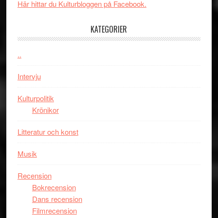
spännande
i
Här hittar du Kulturbloggen på Facebook.
med
tv4
en
med
KATEGORIER
Jackie
Vem
Chan
kan
..
i
styra
storform
Mauri?
Intervju
Kulturpolitik
Krönikor
Litteratur och konst
Musik
Recension
Bokrecension
Dans recension
Filmrecension