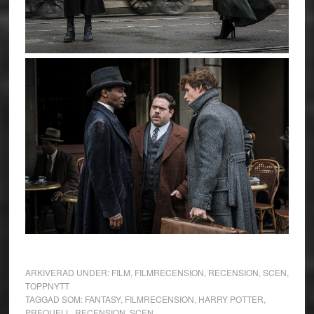
ARKIVERAD UNDER:
FILM
,
FILMRECENSION
,
RECENSION
,
SCEN
,
TOPPNYTT
TAGGAD SOM:
FANTASY
,
FILMRECENSION
,
HARRY POTTER
,
PREQUELL
,
RECENSION
,
SCEN