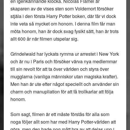
en igenkännande klocka. Nicolas Flamel är
skaparen av de vises sten som Voldemort försöker
stjäla i den första Harry Potter boken, där får vi dock
inte veta så mycket om honom. I denna film får man
möta honom, han är dock svag fysikt sätt, han är trots
allt 600 år när filmen utspelar sig.
Grindelwald har lyckats rymma ur arrestet i New York
och är nu i Paris och försöker värva nya medlemmar
till sin revolt för att ta över världen och styra över
mugglarna (vanliga människor utan magiska krafter).
Men han är ute efter något speciellt och använder sin
charm och manupliation för att få trollkarlar att följa
honom.
Som sagt, filmen är ett måste förstås för alla som
noga följer allt som har med Harry Potter-världen att
göra, men den hade nog mått bra av att delas upp i