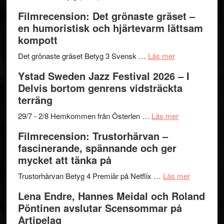
to
19
Grattis
Filmrecension: Det grönaste gräset –
Believe
nya
Shahab
en humoristisk och hjärtevarm lättsam
–
titlar
Mehrabi
kompott
Vrach
i
till
Frankenshtey
årets
Filmstadens
om
Det grönaste gräset Betyg 3 Svensk …
Läs mer
–
filmprogram
Kulturs
Filmrecension:
Ystad Sweden Jazz Festival 2026 – I
med
stipendium
Det
Delvis bortom genrens vidsträckta
Fox
grönaste
terräng
Mulder
gräset
och
–
om
29/7 - 2/8 Hemkommen från Österlen …
Läs mer
Dana
en
Ystad
Filmrecension: Trustorhärvan –
Scully
humoristisk
Sweden
fascinerande, spännande och ger
och
Jazz
mycket att tänka på
hjärtevarm
Festival
lättsam
2026
om
Trustorhärvan Betyg 4 Premiär på Netflix …
Läs mer
kompott
–
Filmrecens
Lena Endre, Hannes Meidal och Roland
I
Trustorhä
Pöntinen avslutar Scensommar på
Delvis
–
Artipelag
bortom
fascineran