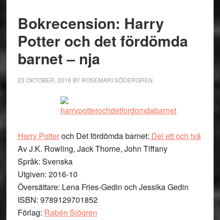
Bokrecension: Harry
Potter och det fördömda
barnet – nja
23 OKTOBER, 2016
BY
ROSEMARI SÖDERGREN
Harry Potter
och Det fördömda barnet:
Del ett och två
Av J.K. Rowling, Jack Thorne, John Tiffany
Språk: Svenska
Utgiven: 2016-10
Översättare: Lena Fries-Gedin och Jessika Gedin
ISBN: 9789129701852
Förlag:
Rabén Sjögren