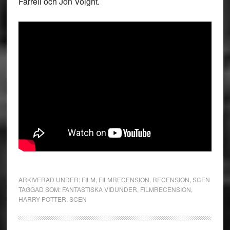
Farrell och Jon Voight.
ARKIVERAD UNDER:
FILM
,
FILMRECENSION
,
RECENSION
,
SCEN
TAGGAD SOM:
FANTASTISKA VIDUNDER
,
FILMRECENSION
,
HARRY POTTER
,
SCEN