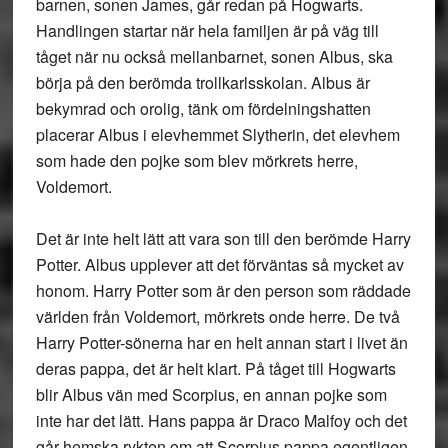
barnen, sonen James, går redan på Hogwarts.
Handlingen startar när hela familjen är på väg till
tåget när nu också mellanbarnet, sonen Albus, ska
börja på den berömda trollkarlsskolan. Albus är
bekymrad och orolig, tänk om fördelningshatten
placerar Albus i elevhemmet Slytherin, det elevhem
som hade den pojke som blev mörkrets herre,
Voldemort.
Det är inte helt lätt att vara son till den berömde Harry
Potter. Albus upplever att det förväntas så mycket av
honom. Harry Potter som är den person som räddade
världen från Voldemort, mörkrets onde herre. De två
Harry Potter-sönerna har en helt annan start i livet än
deras pappa, det är helt klart. På tåget till Hogwarts
blir Albus vän med Scorpius, en annan pojke som
inte har det lätt. Hans pappa är Draco Malfoy och det
går hemska rykten om att Scorpius pappa egentligen