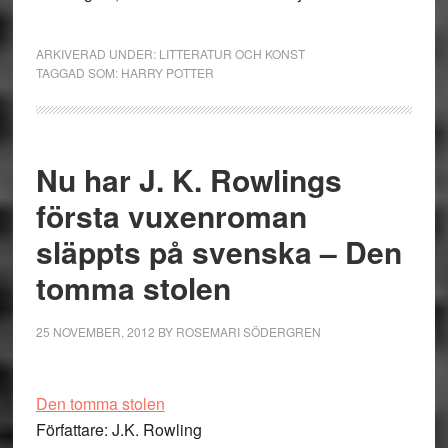
ARKIVERAD UNDER:
LITTERATUR OCH KONST
TAGGAD SOM:
HARRY POTTER
Nu har J. K. Rowlings
första vuxenroman
släppts på svenska – Den
tomma stolen
25 NOVEMBER, 2012
BY
ROSEMARI SÖDERGREN
Den tomma stolen
Författare: J.K. Rowling