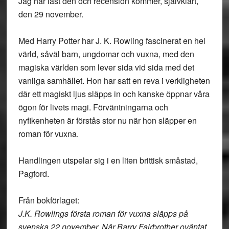
Jag har läst den och recension kommer, självklart,
den 29 november.
Med Harry Potter har J. K. Rowling fascinerat en hel
värld, såväl barn, ungdomar och vuxna, med den
magiska världen som lever sida vid sida med det
vanliga samhället. Hon har satt en reva i verkligheten
där ett magiskt ljus släpps in och kanske öppnar våra
ögon för livets magi. Förväntningarna och
nyfikenheten är förstås stor nu när hon släpper en
roman för vuxna.
Handlingen utspelar sig i en liten brittisk småstad,
Pagford.
Från bokförlaget:
J.K. Rowlings första roman för vuxna släpps på
svenska 22 november. När Barry Fairbrother oväntat