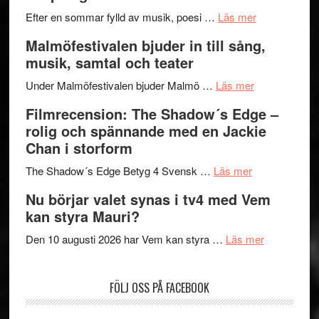
genrens
om
spännand
Efter en sommar fylld av musik, poesi …
Läs mer
vidsträckta
Lena
och
Malmöfestivalen bjuder in till sång,
terräng
Endre,
ger
musik, samtal och teater
Hannes
mycket
om
Meidal
att
Under Malmöfestivalen bjuder Malmö …
Läs mer
Malmöfestiva
och
tänka
Filmrecension: The Shadow´s Edge –
bjuder
Roland
på
rolig och spännande med en Jackie
in
Pöntinen
Chan i storform
till
avslutar
om
sång,
Scensommar
The Shadow´s Edge Betyg 4 Svensk …
Läs mer
Filmrecension
musik,
på
Nu börjar valet synas i tv4 med Vem
The
samtal
Artipelag
kan styra Mauri?
Shadow
och
´s
teater
om
Den 10 augusti 2026 har Vem kan styra …
Läs mer
Edge
Nu
–
börjar
FÖLJ OSS PÅ FACEBOOK
rolig
valet
och
synas