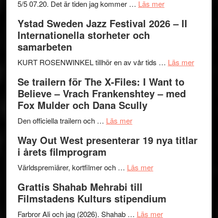
om
5/5 07.20. Det är tiden jag kommer …
Läs mer
Recension:
Ystad Sweden Jazz Festival 2026 – II
Håkan
Internationella storheter och
Hellström
samarbeten
–
Huskvarna
om
KURT ROSENWINKEL tillhör en av vår tids …
Läs mer
Folkets
Ystad
Se trailern för The X-Files: I Want to
Park
Swede
Believe – Vrach Frankenshtey – med
–
Jazz
Fox Mulder och Dana Scully
en
Festiva
om
helt
2026
Den officiella trailern och …
Läs mer
Se
lysande
–
Way Out West presenterar 19 nya titlar
trailern
kväll
II
i årets filmprogram
för
Internat
The
om
storhet
Världspremiärer, kortfilmer och …
Läs mer
X-
Way
och
Grattis Shahab Mehrabi till
Files:
Out
samarb
Filmstadens Kulturs stipendium
I
West
Want
presenterar
om
Farbror Ali och jag (2026). Shahab …
Läs mer