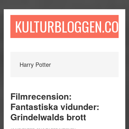
Hoppa
Hoppa
Hoppa
till
till
till
huvudinnehåll
det
sidfot
KULTURBLOGGEN.COM
primära
sidofältet
Harry Potter
Filmrecension:
Fantastiska vidunder:
Grindelwalds brott