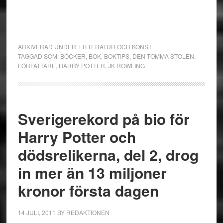
ARKIVERAD UNDER:
LITTERATUR OCH KONST
TAGGAD SOM:
BÖCKER
,
BOK
,
BOKTIPS
,
DEN TOMMA STOLEN
,
FÖRFATTARE
,
HARRY POTTER
,
JK ROWLING
Sverigerekord på bio för
Harry Potter och
dödsrelikerna, del 2, drog
in mer än 13 miljoner
kronor första dagen
14 JULI, 2011
BY
REDAKTIONEN