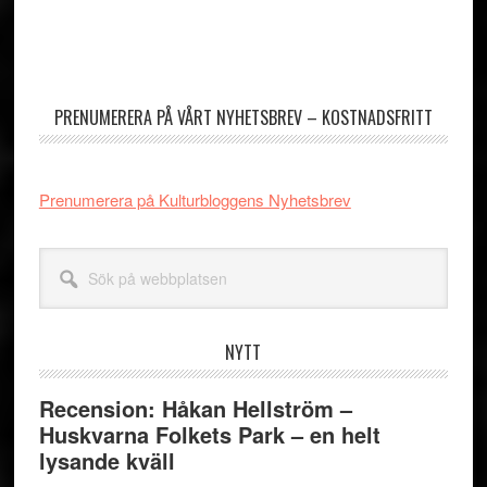
Primärt
sidofält
PRENUMERERA PÅ VÅRT NYHETSBREV – KOSTNADSFRITT
Prenumerera på Kulturbloggens Nyhetsbrev
Sök
på
webbplatsen
NYTT
Recension: Håkan Hellström –
Huskvarna Folkets Park – en helt
lysande kväll