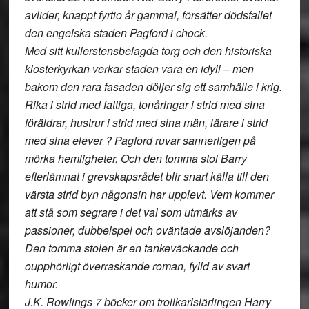
avlider, knappt fyrtio år gammal, försätter dödsfallet
den engelska staden Pagford i chock.
Med sitt kullerstensbelagda torg och den historiska
klosterkyrkan verkar staden vara en idyll – men
bakom den rara fasaden döljer sig ett samhälle i krig.
Rika i strid med fattiga, tonåringar i strid med sina
föräldrar, hustrur i strid med sina män, lärare i strid
med sina elever ? Pagford ruvar sannerligen på
mörka hemligheter. Och den tomma stol Barry
efterlämnat i grevskapsrådet blir snart källa till den
värsta strid byn någonsin har upplevt. Vem kommer
att stå som segrare i det val som utmärks av
passioner, dubbelspel och oväntade avslöjanden?
Den tomma stolen är en tankeväckande och
oupphörligt överraskande roman, fylld av svart
humor.
J.K. Rowlings 7 böcker om trollkarlslärlingen Harry