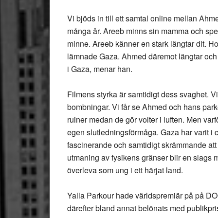
Vi bjöds in till ett samtal online mellan Ah
många år. Areeb minns sin mamma och specie
minne. Areeb känner en stark längtar dit.
lämnade Gaza. Ahmed däremot längtar och d
i Gaza, menar han.
Filmens styrka är samtidigt dess svaghet. Vi 
bombningar. Vi får se Ahmed och hans parkou
ruiner medan de gör volter i luften. Men varfö
egen slutledningsförmåga. Gaza har varit i 
fascinerande och samtidigt skrämmande att s
utmaning av fysikens gränser blir en slags mo
överleva som ung i ett härjat land.
Yalla Parkour hade världspremiär på på DOC
därefter bland annat belönats med publikpr