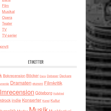
Film
Musikal
Opera
Teater
TV
TV-serier
pnytt
ETIKETTER
k
Böcker
Bokrecension
Deckare
Debaser
Dans
Dramaten
Filmkritik
umentär
ekonomi
ilmrecension
Göteborg
Hultsfred
indie
Konserter
rdrock
Kultur
Konst
Musik
turpolitik
Musikfestival
Medier