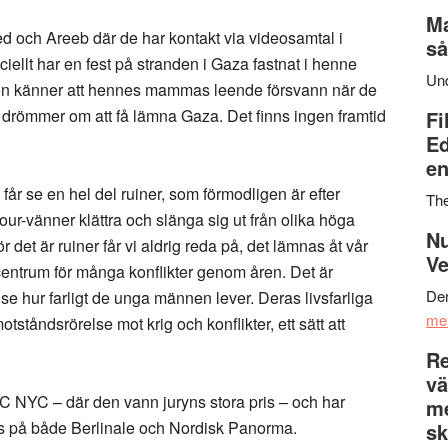
Ma
med och Areeb där de har kontakt via videosamtal i
så
llt har en fest på stranden i Gaza fastnat i henne
Un
 Hon känner att hennes mammas leende försvann när de
römmer om att få lämna Gaza. Det finns ingen framtid
Fi
Ed
en
får se en hel del ruiner, som förmodligen är efter
Th
r-vänner klättra och slänga sig ut från olika höga
Nu
r det är ruiner får vi aldrig reda på, det lämnas åt vår
Ve
centrum för många konflikter genom åren. Det är
Den
e hur farligt de unga männen lever. Deras livsfarliga
me
tståndsrörelse mot krig och konflikter, ett sätt att
Re
vä
 NYC – där den vann juryns stora pris – och har
m
is på både Berlinale och Nordisk Panorma.
sk