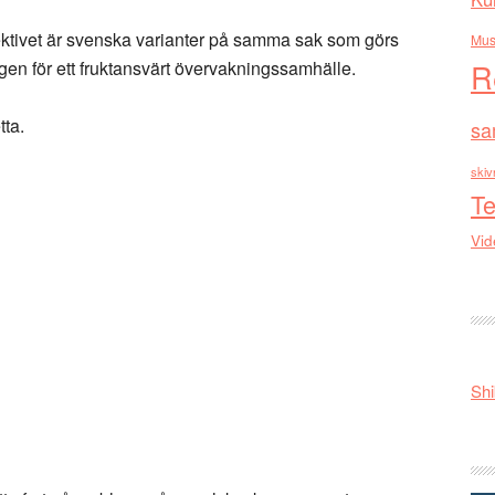
ktivet är svenska varianter på samma sak som görs
Mus
gen för ett fruktansvärt övervakningssamhälle.
R
tta.
sa
skiv
Te
Vid
Shi