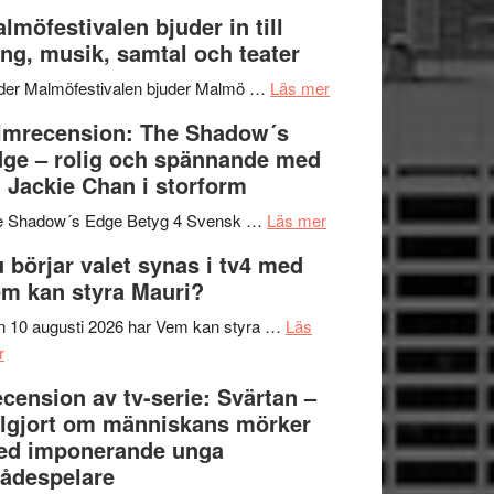
och
terräng
Lena
lmöfestivalen bjuder in till
ger
Endre,
ng, musik, samtal och teater
mycket
Hannes
att
om
Meidal
der Malmöfestivalen bjuder Malmö …
Läs mer
tänka
Malmöfestivalen
och
lmrecension: The Shadow´s
på
bjuder
Roland
ge – rolig och spännande med
in
Pöntinen
 Jackie Chan i storform
till
avslutar
om
sång,
Scensommar
e Shadow´s Edge Betyg 4 Svensk …
Läs mer
Filmrecension:
musik,
på
 börjar valet synas i tv4 med
The
samtal
Artipelag
m kan styra Mauri?
Shadow
och
´s
teater
 10 augusti 2026 har Vem kan styra …
Läs
om
Edge
r
Nu
–
cension av tv-serie: Svärtan –
börjar
rolig
lgjort om människans mörker
valet
och
ed imponerande unga
synas
spännande
ådespelare
i
med