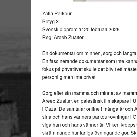
Yalla Parkour
Betyg 3
Svensk biopremiär 20 februari 2026
Regi Areeb Zuaiter
En dokumentär om minnen, sorg och längtan til
En fascinerande dokumentär som inte känns 
fokus på privatlivet skulle det blivit ett mäs
personlig men inte privat.
Sorg efter sin mamma och minnet av mamman
Areeb Zuaiter, en palestinsk filmskapare i 
i Gaza. De samtalar online i många år och 
sina och hans vänners parkour-övningar i 
viga han och hans vänner är. Vilken kroppsk
skrämmande hur farliga övningar de gör. Skul