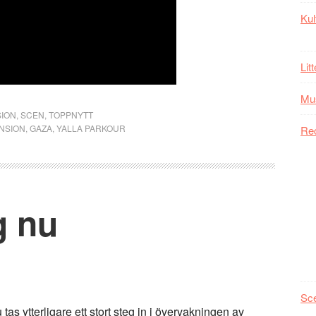
Kul
Lit
Mu
ION
,
SCEN
,
TOPPNYTT
NSION
,
GAZA
,
YALLA PARKOUR
Re
g nu
Sc
as ytterligare ett stort steg in i övervakningen av