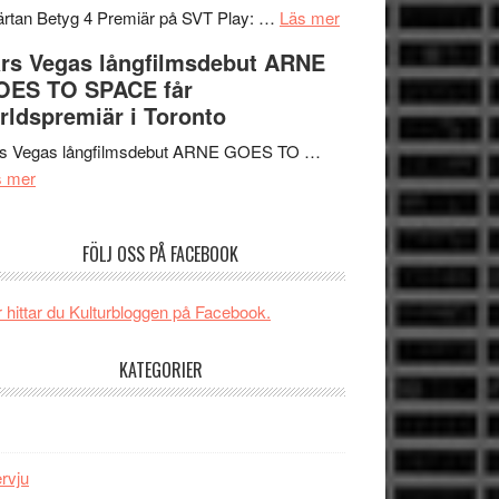
tv4
en
om
rtan Betyg 4 Premiär på SVT Play: …
Läs mer
med
Jackie
Recension
rs Vegas långfilmsdebut ARNE
Vem
Chan
av
OES TO SPACE får
kan
i
tv-
rldspremiär i Toronto
styra
storform
serie:
Mauri?
Svärtan
rs Vegas långfilmsdebut ARNE GOES TO …
om
–
s mer
Lars
välgjort
Vegas
om
FÖLJ OSS PÅ FACEBOOK
långfilmsdebut
människans
ARNE
mörker
GOES
med
 hittar du Kulturbloggen på Facebook.
TO
imponerande
SPACE
unga
KATEGORIER
får
skådespelare
världspremiär
i
Toronto
ervju