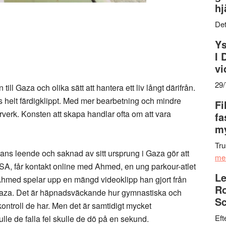
hj
Det
Ys
I 
vi
29
l Gaza och olika sätt att hantera ett liv långt därifrån.
helt färdigklippt. Med mer bearbetning och mindre
Fi
terverk. Konsten att skapa handlar ofta om att vara
fa
my
Tru
s leende och saknad av sitt ursprung i Gaza gör att
me
USA, får kontakt online med Ahmed, en ung parkour-atlet
Le
Ahmed spelar upp en mängd videoklipp han gjort från
Ro
Gaza. Det är häpnadsväckande hur gymnastiska och
Sc
ontroll de har. Men det är samtidigt mycket
Eft
le de falla fel skulle de dö på en sekund.