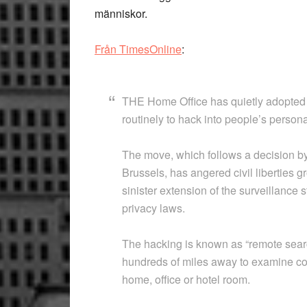
människor.
Från TimesOnline
:
THE Home Office has quietly adopted a
routinely to hack into people’s person
The move, which follows a decision by
Brussels, has angered civil liberties 
sinister extension of the surveillance
privacy laws.
The hacking is known as “remote searc
hundreds of miles away to examine cov
home, office or hotel room.