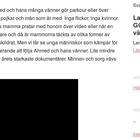
Svä
med och hans många vänner gör parkour eller över
La
 pojkar och män som är med. Inga flickor, inga kvinnor.
G
eds mamma pratar med honom över video eller när en
vä
are och då är mammorna täckta av olika former av
r skildrat. Men vi får se unga människor som kämpar för
La
Lä
ponerande att följa Ahmed och hans vänner. Lite mindre
av årets starkaste dokumentärer. Minnen och sorg vävs
Här
..
Int