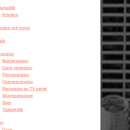
turpolitik
Krönikor
teratur och konst
sik
cension
Bokrecension
Dans recension
Filmrecension
Operarecension
Recension av TV-serier
Skivrecensioner
Spel
Teaterkritik
en
Dans