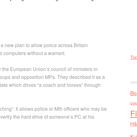
 new plan to allow police across Britain
al computers without a warrant.
Top
 the European Union’s council of ministers in
groups and opposition MPs. They described it as a
 state which drives “a coach and horses” through
Bo
Dok
hing”. It allows police or MI5 officers who may be
F
ertly the hard drive of someone’s PC at his
Hå
Kul