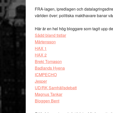
FRA-lagen, ipredlagen och datalagringsdire
världen över: politiska makthavare banar vä
Här är en hel hög bloggare som tagit upp de
Sådd bland tistlar
Mårtensson
HAX 1
HAX 2
Breki Tomason
Badlands Hyena
ICMPECHO
Jesper
UD/RK Samhällsdebatt
Magnus Tankar
Bloggen Bent