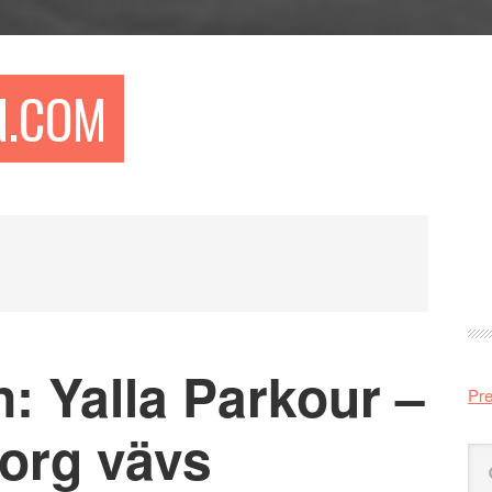
N.COM
Pr
si
: Yalla Parkour –
Pre
org vävs
Sö
på