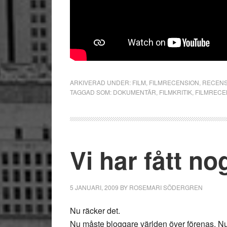
ARKIVERAD UNDER:
FILM
,
FILMRECENSION
,
RECENS
TAGGAD SOM:
DOKUMENTÄR
,
FILMKRITIK
,
FILMRECE
Vi har fått no
5 JANUARI, 2009
BY
ROSEMARI SÖDERGREN
Nu räcker det.
Nu måste bloggare världen över förenas. Nu t