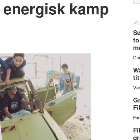
energisk kamp
web
Se
to
me
Den
Wa
ti
Vär
Gr
Fi
Far
Fi
gr