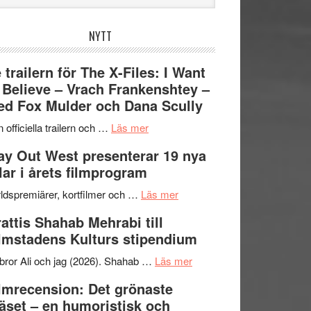
bplatsen
NYTT
 trailern för The X-Files: I Want
 Believe – Vrach Frankenshtey –
d Fox Mulder och Dana Scully
om
 officiella trailern och …
Läs mer
Se
y Out West presenterar 19 nya
trailern
tlar i årets filmprogram
för
The
om
ldspremiärer, kortfilmer och …
Läs mer
X-
Way
attis Shahab Mehrabi till
Files:
Out
lmstadens Kulturs stipendium
I
West
Want
presenterar
om
bror Ali och jag (2026). Shahab …
Läs mer
to
19
Grattis
lmrecension: Det grönaste
Believe
nya
Shahab
äset – en humoristisk och
–
titlar
Mehrabi