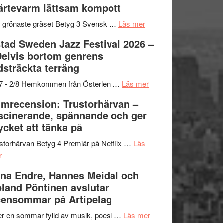
ärtevarm lättsam kompott
Vrach
i
till
Frankenshtey
årets
Filmstadens
om
 grönaste gräset Betyg 3 Svensk …
Läs mer
–
filmprogram
Kulturs
Filmrecension:
tad Sweden Jazz Festival 2026 –
med
stipendium
Det
Delvis bortom genrens
Fox
grönaste
dsträckta terräng
Mulder
gräset
och
–
om
/7 - 2/8 Hemkommen från Österlen …
Läs mer
Dana
en
Ystad
lmrecension: Trustorhärvan –
Scully
humoristisk
Sweden
scinerande, spännande och ger
och
Jazz
cket att tänka på
hjärtevarm
Festival
lättsam
2026
storhärvan Betyg 4 Premiär på Netflix …
Läs
om
kompott
–
r
Filmrecension:
I
na Endre, Hannes Meidal och
Trustorhärvan
Delvis
land Pöntinen avslutar
–
bortom
ensommar på Artipelag
fascinerande,
genrens
spännande
vidsträckta
om
er en sommar fylld av musik, poesi …
Läs mer