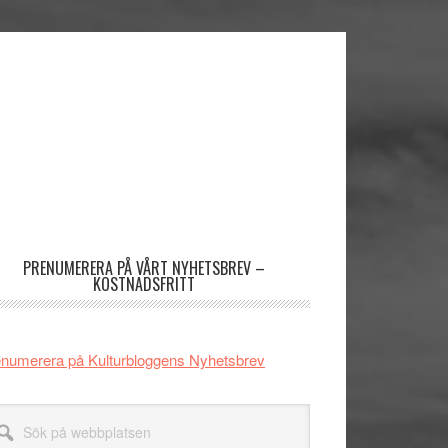
imärt
dofält
PRENUMERERA PÅ VÅRT NYHETSBREV –
KOSTNADSFRITT
numerera på Kulturbloggens Nyhetsbrev
k