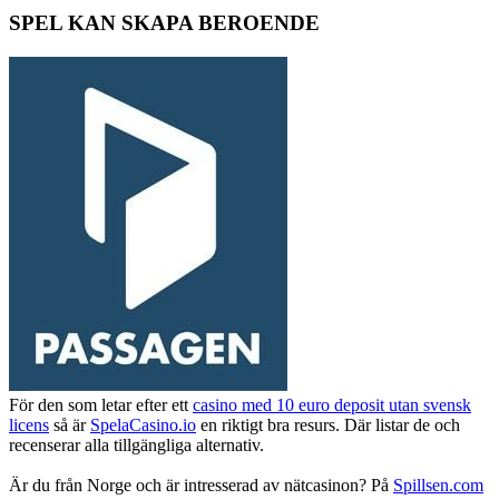
SPEL KAN SKAPA BEROENDE
För den som letar efter ett
casino med 10 euro deposit utan svensk
licens
så är
SpelaCasino.io
en riktigt bra resurs. Där listar de och
recenserar alla tillgängliga alternativ.
Är du från Norge och är intresserad av nätcasinon? På
Spillsen.com