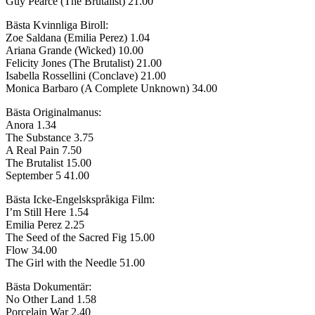
Guy Pearce (The Brutalist) 21.00
Bästa Kvinnliga Biroll:
Zoe Saldana (Emilia Perez) 1.04
Ariana Grande (Wicked) 10.00
Felicity Jones (The Brutalist) 21.00
Isabella Rossellini (Conclave) 21.00
Monica Barbaro (A Complete Unknown) 34.00
Bästa Originalmanus:
Anora 1.34
The Substance 3.75
A Real Pain 7.50
The Brutalist 15.00
September 5 41.00
Bästa Icke-Engelskspråkiga Film:
I’m Still Here 1.54
Emilia Perez 2.25
The Seed of the Sacred Fig 15.00
Flow 34.00
The Girl with the Needle 51.00
Bästa Dokumentär:
No Other Land 1.58
Porcelain War 2.40