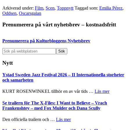
Arkiverad under:
Film
,
Scen
,
Toppnytt
Taggad som:
Emilia Pérez
,
Oddsen
,
Oscarsgalan
Primärt
Prenumerera på vårt nyhetsbrev – kostnadsfritt
sidofält
Prenumerera på Kulturbloggens Nyhetsbrev
Sök
på
webbplatsen
Nytt
Ystad Sweden Jazz Festival 2026 – II Internationella storheter
och samarbeten
om
KURT ROSENWINKEL tillhör en av vår tids …
Läs mer
Ystad
Sweden
Se trailern för The X-Files: I Want to Believe – Vrach
Jazz
Frankenshtey – med Fox Mulder och Dana Scully
Festival
2026
om
Den officiella trailern och …
Läs mer
–
Se
II
trailern