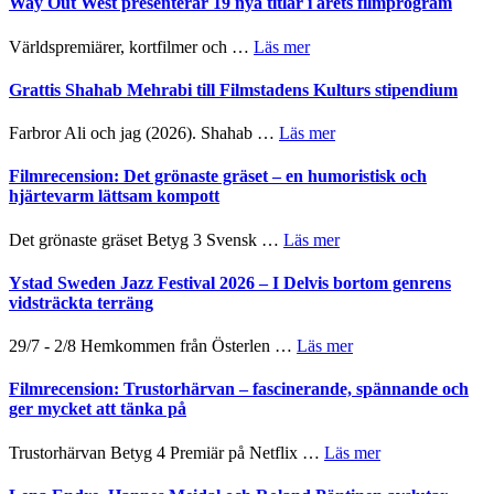
Way Out West presenterar 19 nya titlar i årets filmprogram
Internatione
för
storheter
The
om
Världspremiärer, kortfilmer och …
Läs mer
och
X-
Way
samarbeten
Files:
Out
Grattis Shahab Mehrabi till Filmstadens Kulturs stipendium
I
West
Want
presenterar
om
Farbror Ali och jag (2026). Shahab …
Läs mer
to
19
Grattis
Believe
nya
Shahab
Filmrecension: Det grönaste gräset – en humoristisk och
–
titlar
Mehrabi
hjärtevarm lättsam kompott
Vrach
i
till
Frankenshtey
årets
Filmstadens
–
om
Det grönaste gräset Betyg 3 Svensk …
Läs mer
filmprogram
Kulturs
med
Filmrecension:
stipendium
Fox
Det
Ystad Sweden Jazz Festival 2026 – I Delvis bortom genrens
Mulder
grönaste
vidsträckta terräng
och
gräset
Dana
–
om
29/7 - 2/8 Hemkommen från Österlen …
Läs mer
Scully
en
Ystad
humoristisk
Sweden
Filmrecension: Trustorhärvan – fascinerande, spännande och
och
Jazz
ger mycket att tänka på
hjärtevarm
Festival
lättsam
2026
om
Trustorhärvan Betyg 4 Premiär på Netflix …
Läs mer
kompott
–
Filmrecension:
I
Trustorhärvan