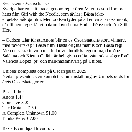
Svenskens Oscarschanser
Sverige har en hatt i racet genom regissören Magnus von Horn och
hans film Girl with the Needle, som tävlar i Bästa icke-
engelskspråkiga film. Men oddsen tyder på att en vinst är osannolik,
där filmen ligger långt bakom favoriterna Emilia Pérez och I’m Still
Here.
– Oddsen talar för att Anora blir en av Oscarsnattens stora vinnare,
med favoritskap i Bästa film, Bästa originalmanus och Bästa regi.
Men de säkraste vinnarna hittar vi i birollskategorierna, där Zoe
Saldana och Kieran Culkin är helt givna enligt våra odds, säger Raúl
Valencia López, pr- och marknadsansvarig på Unibet.
Unibets kompletta odds på Oscarsgalan 2025
Nedan presenteras en komplett sammanställning av Unibets odds för
årets Oscarskategorier:
Bästa Film:
Anora 1.44
Conclave 3.25
The Brutalist 7.50
A Complete Unknown 51.00
Emilia Perez 67.00
Bästa Kvinnliga Huvudroll: