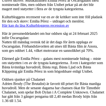
Univet skriver: Musikalfilmen Emilia Pérez är Oscarsgalans mest
nominerade film, men oddsen från Unibet pekar på att det blir
magert med statyetter i flera av de tyngsta kategorierna.
Kulturbloggens recensent var en av de kritiker som inte föll pladask
för den och skrev: Emilia Pérez – utdraget och menlöst.
Här kan du läsa Kulturbloggens recension av
Här är pressmeddelandet om hur oddsen såg ut 24 februari 2025
inför Oscarsgalan:
Natten till måndag svensk tid är det dags för årets upplaga av
Oscarsgalan. Förhandsfavoriten att utses till Bästa film är Anora,
som ges oddset 1.44, vilket motsvarar en sannolikhet på 70%.
Därmed går Emilia Pérez – galans mest nominerade bidrag – miste
om statyetten i en av de tyngsta kategorierna. Även i kategorier som
Bästa kvinnliga huvudroll, Bästa regi, Bästa Ljud och Bästa
Klippning går Emilia Pérez in som högoddsare enligt Unibet.
Oddsen sjunker på Chalamet
Adrien Brody (The Brutalist) är favorit till priset för Bästa manliga
huvudroll. Men de senaste dagarna har chansen ökat för Timothée
Chalamet, som spelar Bob Dylan i A Complete Unknown. Chalamet
har gått från 3 gånger pengarna till 2,40 medan Brody höjts från
1.36 till 1.54.