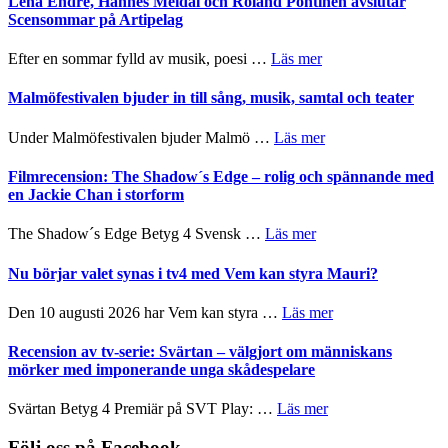
Lena Endre, Hannes Meidal och Roland Pöntinen avslutar
Delvis
–
Scensommar på Artipelag
bortom
fascinerande,
genrens
spännande
om
Efter en sommar fylld av musik, poesi …
Läs mer
vidsträckta
och
Lena
terräng
ger
Endre,
Malmöfestivalen bjuder in till sång, musik, samtal och teater
mycket
Hannes
att
Meidal
om
Under Malmöfestivalen bjuder Malmö …
Läs mer
tänka
och
Malmöfestivalen
på
Roland
bjuder
Filmrecension: The Shadow´s Edge – rolig och spännande med
Pöntinen
in
en Jackie Chan i storform
avslutar
till
Scensommar
sång,
om
The Shadow´s Edge Betyg 4 Svensk …
Läs mer
på
musik,
Filmrecension:
Artipelag
samtal
The
Nu börjar valet synas i tv4 med Vem kan styra Mauri?
och
Shadow
teater
´s
om
Den 10 augusti 2026 har Vem kan styra …
Läs mer
Edge
Nu
–
börjar
Recension av tv-serie: Svärtan – välgjort om människans
rolig
valet
mörker med imponerande unga skådespelare
och
synas
spännande
i
om
Svärtan Betyg 4 Premiär på SVT Play: …
Läs mer
med
tv4
Recension
en
med
av
Följ oss på Facebook