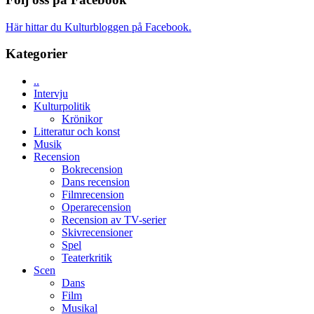
Jackie
Vem
tv-
Chan
kan
serie:
i
Här hittar du Kulturbloggen på Facebook.
styra
Svärtan
storform
Mauri?
–
Kategorier
välgjort
om
..
människans
Intervju
mörker
Kulturpolitik
med
Krönikor
imponerande
Litteratur och konst
unga
Musik
skådespelare
Recension
Bokrecension
Dans recension
Filmrecension
Operarecension
Recension av TV-serier
Skivrecensioner
Spel
Teaterkritik
Scen
Dans
Film
Musikal