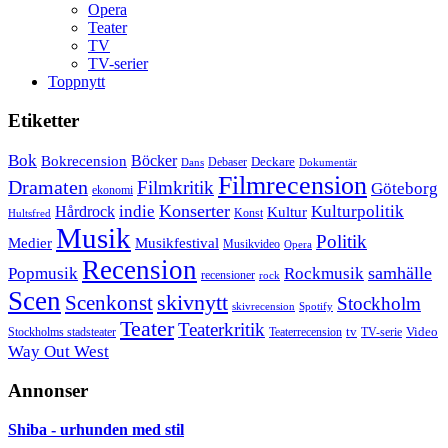
Opera
Teater
TV
TV-serier
Toppnytt
Etiketter
Bok
Bokrecension
Böcker
Deckare
Debaser
Dokumentär
Dans
Filmrecension
Dramaten
Filmkritik
Göteborg
ekonomi
Konserter
Hårdrock
indie
Kulturpolitik
Kultur
Konst
Hultsfred
Musik
Politik
Musikfestival
Medier
Musikvideo
Opera
Recension
samhälle
Popmusik
Rockmusik
recensioner
rock
Scen
skivnytt
Scenkonst
Stockholm
skivrecension
Spotify
Teater
Teaterkritik
Video
Stockholms stadsteater
tv
Teaterrecension
TV-serie
Way Out West
Annonser
Shiba - urhunden med stil