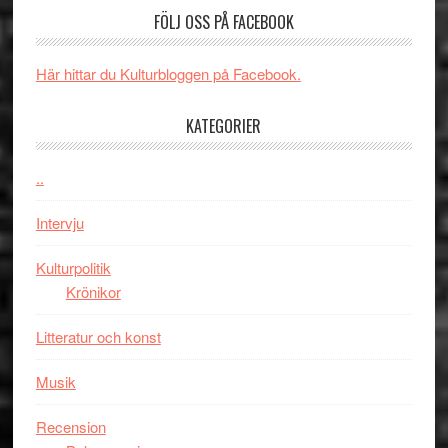
Spider-
imponerande
SPAC
FÖLJ OSS PÅ FACEBOOK
Man:
unga
får
Brand
skådespelar
världs
New
i
Här hittar du Kulturbloggen på Facebook.
Day
Toront
–
KATEGORIER
kan
vara
..
den
bästa
Intervju
Spider-
Man
Kulturpolitik
filmen
Krönikor
någonsin
Litteratur och konst
Musik
Recension