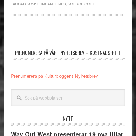
TAGGAD SOM:
DUNCAN JONES
,
SOURCE CODE
Primärt
sidofält
PRENUMERERA PÅ VÅRT NYHETSBREV – KOSTNADSFRITT
Prenumerera på Kulturbloggens Nyhetsbrev
Sök
på
webbplatsen
NYTT
Way Out West presenterar 19 nya titlar