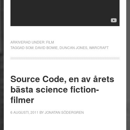
ARKIVERAD UNDER:
FILM
TAGGAD SOM:
DAVID BOWIE
,
DUNCAN JONES
,
WARCRAFT
Source Code, en av årets
bästa science fiction-
filmer
6 AUGUSTI, 2011
BY
JONATAN SÖDERGREN