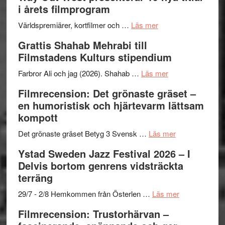
i årets filmprogram
om
Världspremiärer, kortfilmer och …
Läs mer
Way
Grattis Shahab Mehrabi till
Out
Filmstadens Kulturs stipendium
West
presenterar
om
Farbror Ali och jag (2026). Shahab …
Läs mer
19
Grattis
Filmrecension: Det grönaste gräset –
nya
Shahab
en humoristisk och hjärtevarm lättsam
titlar
Mehrabi
kompott
i
till
årets
Filmstadens
om
Det grönaste gräset Betyg 3 Svensk …
Läs mer
filmprogram
Kulturs
Filmrecension:
Ystad Sweden Jazz Festival 2026 – I
stipendium
Det
Delvis bortom genrens vidsträckta
grönaste
terräng
gräset
–
om
29/7 - 2/8 Hemkommen från Österlen …
Läs mer
en
Ystad
Filmrecension: Trustorhärvan –
humoristisk
Sweden