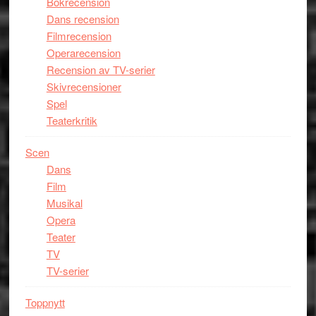
Bokrecension
Dans recension
Filmrecension
Operarecension
Recension av TV-serier
Skivrecensioner
Spel
Teaterkritik
Scen
Dans
Film
Musikal
Opera
Teater
TV
TV-serier
Toppnytt