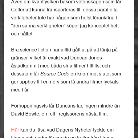
Även om kvantfysiken bakom vetenskapen som får
Colter att kunna transporteras till dessa parallella
verkligheter inte har någon som helst förankring i
”den sanna verkligheten” köper jag konceptet helt
och hållet.
Bra science fiction har alltid gått ut på att tänja på
gränser, vilket är exakt vad Duncan Jones
åstadkommit med båda sina filmer hittills, och
dessutom får
Source Code
en knorr mot slutet som
ger upphov till en nerv som få andra filmer lyckats
med i år.
Förhoppningsvis får Duncans far, ingen mindre än
David Bowie, en roll i regissörens nästa film.
Här
kan du läsa vad Dagens Nyheter tyckte om
filmen och nedanför ser du en trailer från filmen.