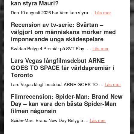
kan styra Mauri?
Shadow
och
´s
teater
om
Den 10 augusti 2026 har Vem kan styra …
Läs mer
Edge
Nu
Recension av tv-serie: Svärtan –
–
börjar
välgjort om människans mörker med
rolig
valet
imponerande unga skådespelare
och
synas
spännande
om
i
Svärtan Betyg 4 Premiär på SVT Play: …
Läs mer
med
Recension
tv4
Lars Vegas långfilmsdebut ARNE
en
av
med
GOES TO SPACE får världspremiär i
Jackie
tv-
Vem
Toronto
Chan
serie:
kan
i
Svärtan
styra
om
Lars Vegas långfilmsdebut ARNE GOES TO …
Läs mer
storform
–
Mauri?
Lars
Filmrecension: Spider-Man: Brand New
välgjort
Vegas
Day – kan vara den bästa Spider-Man
om
långfi
filmen någonsin
människans
ARNE
om
mörker
GOES
Spider-Man: Brand New Day Betyg 5 …
Läs mer
Filmrecension
med
TO