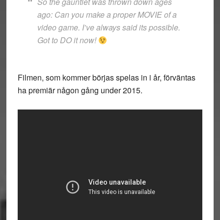
So the gauntlet was thrown down ages
ago: Can you make a proper MOVIE of a
video game. I’ve always said its possible.
Got to DO it now!
Filmen, som kommer börjas spelas in i år, förväntas
ha premiär någon gång under 2015.