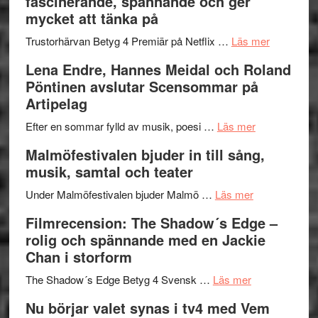
fascinerande, spännande och ger
och
Jazz
mycket att tänka på
hjärtevarm
Festival
lättsam
2026
om
Trustorhärvan Betyg 4 Premiär på Netflix …
Läs mer
kompott
–
Filmrecens
Lena Endre, Hannes Meidal och Roland
I
Trustorhä
Pöntinen avslutar Scensommar på
Delvis
–
Artipelag
bortom
fascineran
genrens
om
spännand
Efter en sommar fylld av musik, poesi …
Läs mer
vidsträckta
Lena
och
Malmöfestivalen bjuder in till sång,
terräng
Endre,
ger
musik, samtal och teater
Hannes
mycket
om
Meidal
att
Under Malmöfestivalen bjuder Malmö …
Läs mer
Malmöfestiva
och
tänka
Filmrecension: The Shadow´s Edge –
bjuder
Roland
på
rolig och spännande med en Jackie
in
Pöntinen
Chan i storform
till
avslutar
om
sång,
Scensommar
The Shadow´s Edge Betyg 4 Svensk …
Läs mer
Filmrecension
musik,
på
Nu börjar valet synas i tv4 med Vem
The
samtal
Artipelag