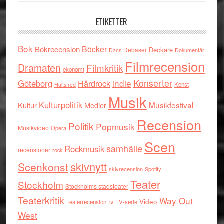
ETIKETTER
Bok
Böcker
Bokrecension
Deckare
Debaser
Dokumentär
Dans
Filmrecension
Dramaten
Filmkritik
ekonomi
indie
Konserter
Göteborg
Hårdrock
Konst
Hultsfred
Musik
Kulturpolitik
Musikfestival
Kultur
Medier
Recension
Politik
Popmusik
Musikvideo
Opera
Scen
samhälle
Rockmusik
recensioner
rock
skivnytt
Scenkonst
skivrecension
Spotify
Teater
Stockholm
Stockholms stadsteater
Teaterkritik
Way Out
tv
Video
Teaterrecension
TV-serie
West