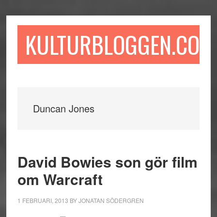
Hoppa
Hoppa
Hoppa
till
till
till
huvudinnehåll
det
sidfot
KULTURBLOGGEN.COM
primära
sidofältet
Duncan Jones
David Bowies son gör film
om Warcraft
1 FEBRUARI, 2013
BY
JONATAN SÖDERGREN