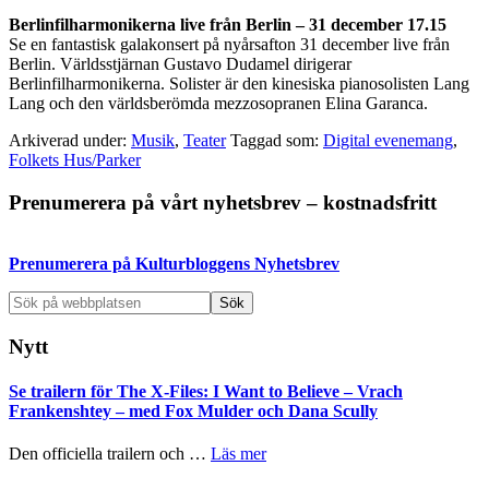
Berlinfilharmonikerna live från Berlin – 31 december 17.15
Se en fantastisk galakonsert på nyårsafton 31 december live från
Berlin. Världsstjärnan Gustavo Dudamel dirigerar
Berlinfilharmonikerna. Solister är den kinesiska pianosolisten Lang
Lang och den världsberömda mezzosopranen Elina Garanca.
Arkiverad under:
Musik
,
Teater
Taggad som:
Digital evenemang
,
Folkets Hus/Parker
Primärt
Prenumerera på vårt nyhetsbrev – kostnadsfritt
sidofält
Prenumerera på Kulturbloggens Nyhetsbrev
Sök
på
webbplatsen
Nytt
Se trailern för The X-Files: I Want to Believe – Vrach
Frankenshtey – med Fox Mulder och Dana Scully
om
Den officiella trailern och …
Läs mer
Se