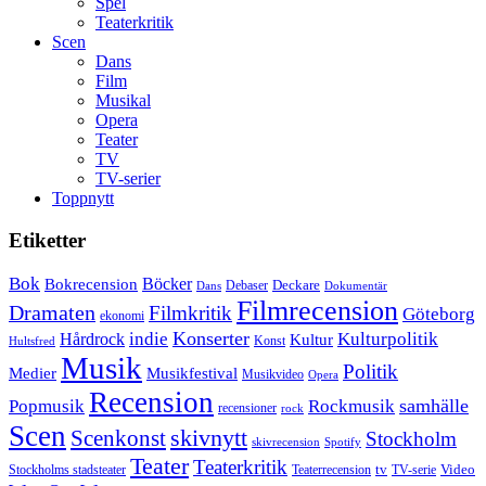
Spel
Teaterkritik
Scen
Dans
Film
Musikal
Opera
Teater
TV
TV-serier
Toppnytt
Etiketter
Bok
Bokrecension
Böcker
Deckare
Debaser
Dokumentär
Dans
Filmrecension
Dramaten
Filmkritik
Göteborg
ekonomi
Konserter
Hårdrock
indie
Kulturpolitik
Kultur
Konst
Hultsfred
Musik
Politik
Musikfestival
Medier
Musikvideo
Opera
Recension
samhälle
Popmusik
Rockmusik
recensioner
rock
Scen
skivnytt
Scenkonst
Stockholm
skivrecension
Spotify
Teater
Teaterkritik
Video
Stockholms stadsteater
tv
Teaterrecension
TV-serie