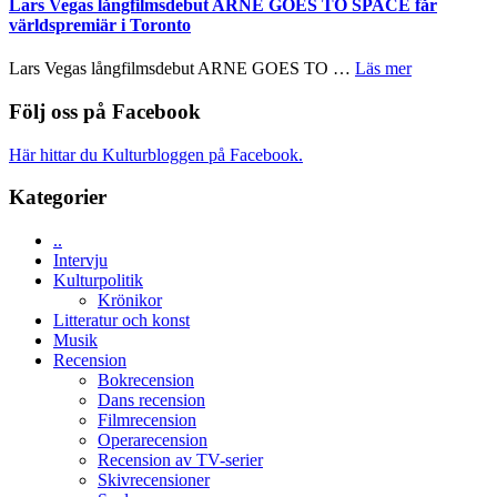
av
Lars Vegas långfilmsdebut ARNE GOES TO SPACE får
Jackie
Vem
tv-
världspremiär i Toronto
Chan
kan
serie:
i
styra
Svärtan
storform
om
Lars Vegas långfilmsdebut ARNE GOES TO …
Läs mer
Mauri?
–
Lars
välgjort
Vegas
Följ oss på Facebook
om
långfilmsde
människans
ARNE
Här hittar du Kulturbloggen på Facebook.
mörker
GOES
med
TO
Kategorier
imponerande
SPACE
unga
får
skådespelare
..
världspremi
Intervju
i
Kulturpolitik
Toronto
Krönikor
Litteratur och konst
Musik
Recension
Bokrecension
Dans recension
Filmrecension
Operarecension
Recension av TV-serier
Skivrecensioner