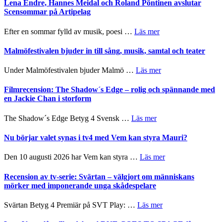
Trustorhärvan
Lena Endre, Hannes Meidal och Roland Pöntinen avslutar
Delvis
–
Scensommar på Artipelag
bortom
fascinerande,
genrens
spännande
om
Efter en sommar fylld av musik, poesi …
Läs mer
vidsträckta
och
Lena
terräng
ger
Endre,
Malmöfestivalen bjuder in till sång, musik, samtal och teater
mycket
Hannes
att
Meidal
om
Under Malmöfestivalen bjuder Malmö …
Läs mer
tänka
och
Malmöfestivalen
på
Roland
bjuder
Filmrecension: The Shadow´s Edge – rolig och spännande med
Pöntinen
in
en Jackie Chan i storform
avslutar
till
Scensommar
sång,
om
The Shadow´s Edge Betyg 4 Svensk …
Läs mer
på
musik,
Filmrecension:
Artipelag
samtal
The
Nu börjar valet synas i tv4 med Vem kan styra Mauri?
och
Shadow
teater
´s
om
Den 10 augusti 2026 har Vem kan styra …
Läs mer
Edge
Nu
–
börjar
Recension av tv-serie: Svärtan – välgjort om människans
rolig
valet
mörker med imponerande unga skådespelare
och
synas
spännande
i
om
Svärtan Betyg 4 Premiär på SVT Play: …
Läs mer
med
tv4
Recension
en
med