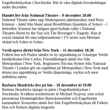
Engelbrektskyrkan i Stockholm. Här är våra digitala livesändningar
under december.
Hamlet live från National Theatre – 9 december 20.00
National Theatre sätter upp Shakespeares jätteklassiker, med Rory
Kinnear – känd från bland annat Bondfilmen Quantum of Solace – i
titelrollen. Kinnear har tidigare gjort hyllade roller i National
Theatres Burnt by the Sun och The Revenger’s Tragedy. Han är
också omtalad för sina rollprestationer i TV-serier som Mördare
okänd och Ashes to Ashes.
Verdi-opera direkt från New York – 11 december 18.30
Folkets hus och Parker sänder en ny uppsättning av Giuseppe Verdis
familjedrama Don Carlos. Föreställningen sänds live från
Metropolitan i New York. Regissören Nicolas Hytner från National
Theatre i London gör sin regidebut på Metropolitan i New York med
denna nya uppsättning av Verdis djupsinniga, vackra och mest
ambitiösa opera.
Barbara Hendricks live på bio – 18 december kl 19.00
Barbara Hendricks sjunger in julen i Engelbrektskyrkan i
Stockholm. Kvällens konferencier är Michael Nyqvist, som också
presenterar Drottningholms Barockensemble och Engelbrekts
kammarkör. Konserten sänds live från Engelbrektskyrkan till Folkets
Hus och Parkers digitala biografer