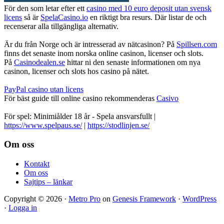
För den som letar efter ett
casino med 10 euro deposit utan svensk
licens
så är
SpelaCasino.io
en riktigt bra resurs. Där listar de och
recenserar alla tillgängliga alternativ.
Är du från Norge och är intresserad av nätcasinon? På
Spillsen.com
finns det senaste inom norska online casinon, licenser och slots.
På
Casinodealen.se
hittar ni den senaste informationen om nya
casinon, licenser och slots hos casino på nätet.
PayPal casino utan licens
För bäst guide till online casino rekommenderas
Casivo
För spel: Minimiålder 18 år - Spela ansvarsfullt |
https://www.spelpaus.se/
|
https://stodlinjen.se/
Footer
Om oss
Kontakt
Om oss
Sajtips – länkar
Copyright © 2026 ·
Metro Pro
on
Genesis Framework
·
WordPress
·
Logga in