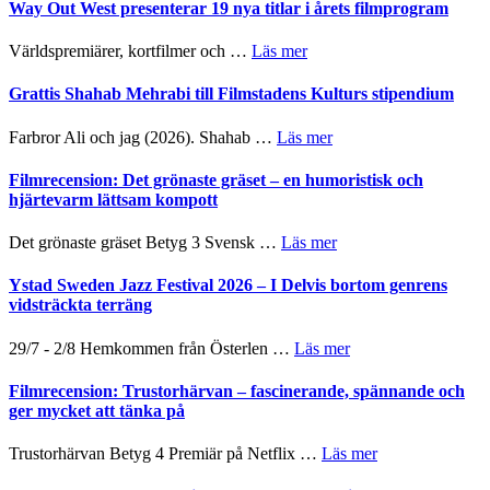
trailern
Way Out West presenterar 19 nya titlar i årets filmprogram
för
The
om
Världspremiärer, kortfilmer och …
Läs mer
X-
Way
Files:
Out
Grattis Shahab Mehrabi till Filmstadens Kulturs stipendium
I
West
Want
presenterar
om
Farbror Ali och jag (2026). Shahab …
Läs mer
to
19
Grattis
Believe
nya
Shahab
Filmrecension: Det grönaste gräset – en humoristisk och
–
titlar
Mehrabi
hjärtevarm lättsam kompott
Vrach
i
till
Frankenshtey
årets
Filmstadens
–
om
Det grönaste gräset Betyg 3 Svensk …
Läs mer
filmprogram
Kulturs
med
Filmrecension:
stipendium
Fox
Det
Ystad Sweden Jazz Festival 2026 – I Delvis bortom genrens
Mulder
grönaste
vidsträckta terräng
och
gräset
Dana
–
om
29/7 - 2/8 Hemkommen från Österlen …
Läs mer
Scully
en
Ystad
humoristisk
Sweden
Filmrecension: Trustorhärvan – fascinerande, spännande och
och
Jazz
ger mycket att tänka på
hjärtevarm
Festival
lättsam
2026
om
Trustorhärvan Betyg 4 Premiär på Netflix …
Läs mer
kompott
–
Filmrecension:
I