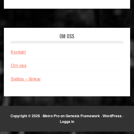
Footer
OM OSS
Kontakt
Om oss
Sajtips – länkar
Copyright © 2026 ·
Metro Pro
on
Genesis Framework
·
WordPress
·
Logga in