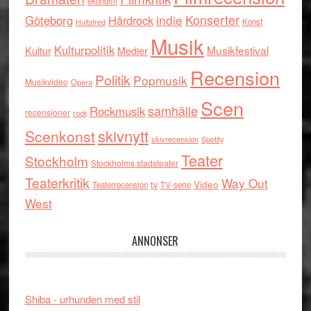
ekonomi
indie
Konserter
Göteborg
Hårdrock
Konst
Hultsfred
Musik
Kulturpolitik
Musikfestival
Kultur
Medier
Recension
Politik
Popmusik
Musikvideo
Opera
Scen
samhälle
Rockmusik
recensioner
rock
skivnytt
Scenkonst
skivrecension
Spotify
Teater
Stockholm
Stockholms stadsteater
Teaterkritik
Way Out
tv
Video
Teaterrecension
TV-serie
West
ANNONSER
Shiba - urhunden med stil