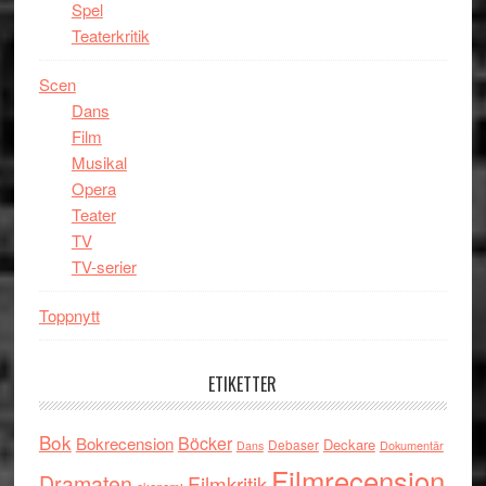
Spel
Teaterkritik
Scen
Dans
Film
Musikal
Opera
Teater
TV
TV-serier
Toppnytt
ETIKETTER
Bok
Böcker
Bokrecension
Deckare
Debaser
Dokumentär
Dans
Filmrecension
Dramaten
Filmkritik