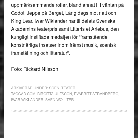
uppmärksammande roller, bland annat i: I väntan på
Godot, Jeppe på Berget, Lång dags mot natt och
King Lear. Iwar Wiklander har tilldelats Svenska
Akademins teaterpris samt Litteris et Artebus, den
kungligt instiftade medaljen för ”framstående
konstnärliga insatser inom främst musik, scenisk
framställning och litteratur”.
Foto: Rickard Nilsson
ARKIVERAD UNDER:
SCEN
,
TEATER
TAGGAD SOM:
BIRGITTA ULFSSON
,
EVABRITT STRANDBERG
,
IWAR WIKLANDER
,
SVEN WOLLTER
Primärt