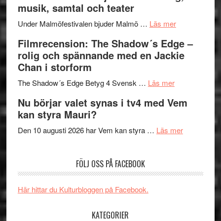
musik, samtal och teater
Hannes
mycket
om
Meidal
att
Under Malmöfestivalen bjuder Malmö …
Läs mer
Malmöfestiva
och
tänka
Filmrecension: The Shadow´s Edge –
bjuder
Roland
på
rolig och spännande med en Jackie
in
Pöntinen
Chan i storform
till
avslutar
om
sång,
Scensommar
The Shadow´s Edge Betyg 4 Svensk …
Läs mer
Filmrecension
musik,
på
Nu börjar valet synas i tv4 med Vem
The
samtal
Artipelag
kan styra Mauri?
Shadow
och
´s
teater
om
Den 10 augusti 2026 har Vem kan styra …
Läs mer
Edge
Nu
–
börjar
FÖLJ OSS PÅ FACEBOOK
rolig
valet
och
synas
spännande
i
Här hittar du Kulturbloggen på Facebook.
med
tv4
en
med
KATEGORIER