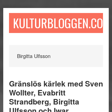
Hoppa
Hoppa
Hoppa
till
till
till
huvudinnehåll
det
sidfot
KULTURBLOGGEN.COM
primära
sidofältet
Birgitta Ulfsson
Gränslös kärlek med Sven
Wollter, Evabritt
Strandberg, Birgitta
Ulfsson och Iwar