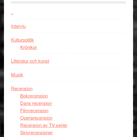
Jackie
Vem
Chan
kan
..
i
styra
storform
Mauri?
Intervju
Kulturpolitik
Krönikor
Litteratur och konst
Musik
Recension
Bokrecension
Dans recension
Filmrecension
Operarecension
Recension av TV-serier
Skivrecensioner