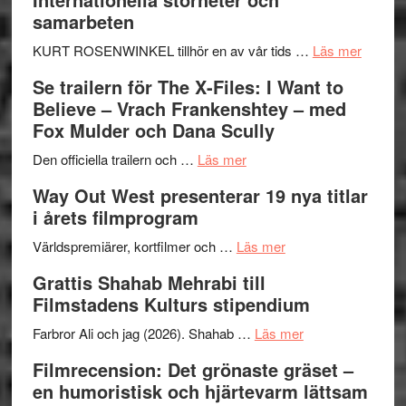
Hellström
samarbeten
–
Huskvarna
om
KURT ROSENWINKEL tillhör en av vår tids …
Läs mer
Folkets
Ystad
Se trailern för The X-Files: I Want to
Park
Swede
Believe – Vrach Frankenshtey – med
–
Jazz
Fox Mulder och Dana Scully
en
Festiva
om
helt
2026
Den officiella trailern och …
Läs mer
Se
lysande
–
Way Out West presenterar 19 nya titlar
trailern
kväll
II
i årets filmprogram
för
Internat
The
om
storhet
Världspremiärer, kortfilmer och …
Läs mer
X-
Way
och
Grattis Shahab Mehrabi till
Files:
Out
samarb
Filmstadens Kulturs stipendium
I
West
Want
presenterar
om
Farbror Ali och jag (2026). Shahab …
Läs mer
to
19
Grattis
Filmrecension: Det grönaste gräset –
Believe
nya
Shahab
en humoristisk och hjärtevarm lättsam
–
titlar
Mehrabi