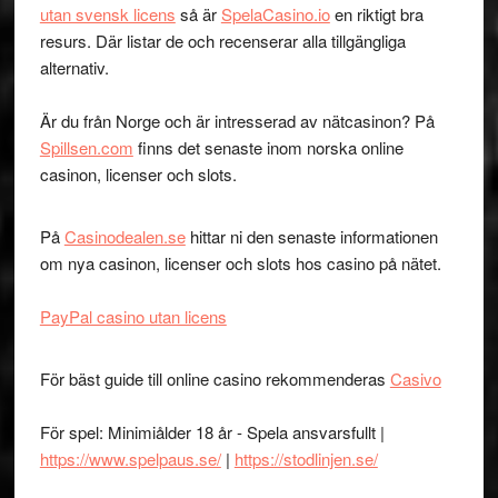
utan svensk licens
så är
SpelaCasino.io
en riktigt bra
resurs. Där listar de och recenserar alla tillgängliga
alternativ.
Är du från Norge och är intresserad av nätcasinon? På
Spillsen.com
finns det senaste inom norska online
casinon, licenser och slots.
På
Casinodealen.se
hittar ni den senaste informationen
om nya casinon, licenser och slots hos casino på nätet.
PayPal casino utan licens
För bäst guide till online casino rekommenderas
Casivo
För spel: Minimiålder 18 år - Spela ansvarsfullt |
https://www.spelpaus.se/
|
https://stodlinjen.se/