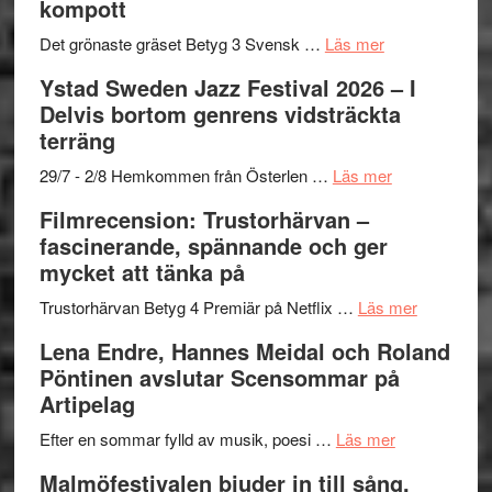
kompott
Vrach
i
till
Frankenshtey
årets
Filmstadens
om
Det grönaste gräset Betyg 3 Svensk …
Läs mer
–
filmprogram
Kulturs
Filmrecension:
Ystad Sweden Jazz Festival 2026 – I
med
stipendium
Det
Delvis bortom genrens vidsträckta
Fox
grönaste
terräng
Mulder
gräset
och
–
om
29/7 - 2/8 Hemkommen från Österlen …
Läs mer
Dana
en
Ystad
Filmrecension: Trustorhärvan –
Scully
humoristisk
Sweden
fascinerande, spännande och ger
och
Jazz
mycket att tänka på
hjärtevarm
Festival
lättsam
2026
om
Trustorhärvan Betyg 4 Premiär på Netflix …
Läs mer
kompott
–
Filmrecens
Lena Endre, Hannes Meidal och Roland
I
Trustorhä
Pöntinen avslutar Scensommar på
Delvis
–
Artipelag
bortom
fascineran
genrens
om
spännand
Efter en sommar fylld av musik, poesi …
Läs mer
vidsträckta
Lena
och
Malmöfestivalen bjuder in till sång,
terräng
Endre,
ger