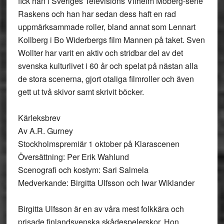
fick han i Sveriges Televisions Vilhelm Moberg-serie
Raskens och han har sedan dess haft en rad
uppmärksammade roller, bland annat som Lennart
Kollberg i Bo Widerbergs film Mannen på taket. Sven
Wollter har varit en aktiv och stridbar del av det
svenska kulturlivet i 60 år och spelat på nästan alla
de stora scenerna, gjort otaliga filmroller och även
gett ut två skivor samt skrivit böcker.
Kärleksbrev
Av A.R. Gurney
Stockholmspremiär 1 oktober på Klarascenen
Översättning: Per Erik Wahlund
Scenografi och kostym: Sari Salmela
Medverkande: Birgitta Ulfsson och Iwar Wiklander
Birgitta Ulfsson är en av våra mest folkkära och
prisade finlandsvenska skådespelerskor. Hon