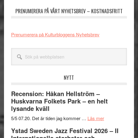
sidofält
PRENUMERERA PÅ VÅRT NYHETSBREV – KOSTNADSFRITT
Prenumerera på Kulturbloggens Nyhetsbrev
Sök
på
webbplatsen
NYTT
Recension: Håkan Hellström –
Huskvarna Folkets Park – en helt
lysande kväll
om
5/5 07.20. Det är tiden jag kommer …
Läs mer
Recension:
Ystad Sweden Jazz Festival 2026 – II
Håkan
Internationella storheter och