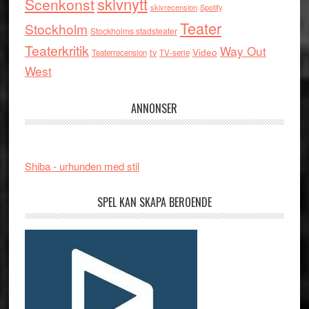
skivnytt
Scenkonst
skivrecension
Spotify
Teater
Stockholm
Stockholms stadsteater
Teaterkritik
Way Out
tv
Video
Teaterrecension
TV-serie
West
ANNONSER
Shiba - urhunden med stil
SPEL KAN SKAPA BEROENDE