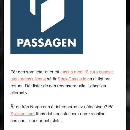
För den som letar efter ett
casino med 10 euro deposit
utan svensk licens
så är
SpelaCasino.io
en riktigt bra
resurs. Där listar de och recenserar alla tillgängliga
alternativ.
Är du från Norge och är intresserad av nätcasinon? På
Spillsen.com
finns det senaste inom norska online
casinon, licenser och slots.