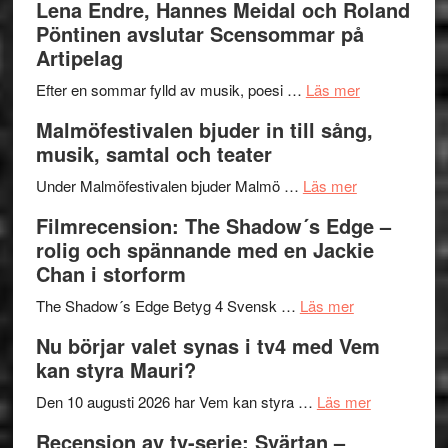
Lena Endre, Hannes Meidal och Roland
I
Trustorhä
Pöntinen avslutar Scensommar på
Delvis
–
Artipelag
bortom
fascineran
genrens
om
spännand
Efter en sommar fylld av musik, poesi …
Läs mer
vidsträckta
Lena
och
Malmöfestivalen bjuder in till sång,
terräng
Endre,
ger
musik, samtal och teater
Hannes
mycket
om
Meidal
att
Under Malmöfestivalen bjuder Malmö …
Läs mer
Malmöfestiva
och
tänka
Filmrecension: The Shadow´s Edge –
bjuder
Roland
på
rolig och spännande med en Jackie
in
Pöntinen
Chan i storform
till
avslutar
om
sång,
Scensommar
The Shadow´s Edge Betyg 4 Svensk …
Läs mer
Filmrecension
musik,
på
Nu börjar valet synas i tv4 med Vem
The
samtal
Artipelag
kan styra Mauri?
Shadow
och
´s
teater
om
Den 10 augusti 2026 har Vem kan styra …
Läs mer
Edge
Nu
Recension av tv-serie: Svärtan –