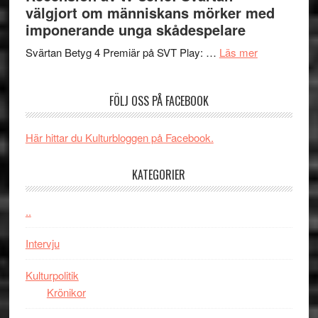
–
börjar
välgjort om människans mörker med
rolig
valet
imponerande unga skådespelare
och
synas
spännande
om
i
Svärtan Betyg 4 Premiär på SVT Play: …
Läs mer
med
Recension
tv4
en
av
med
FÖLJ OSS PÅ FACEBOOK
Jackie
tv-
Vem
Chan
serie:
kan
i
Svärtan
styra
Här hittar du Kulturbloggen på Facebook.
storform
–
Mauri?
välgjort
KATEGORIER
om
människans
..
mörker
med
Intervju
imponerande
unga
Kulturpolitik
skådespelar
Krönikor