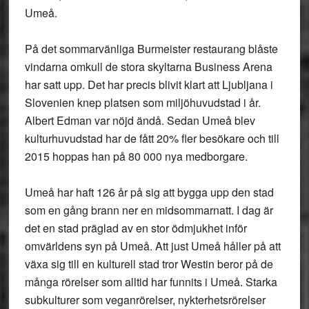
Umeå.
På det sommarvänliga Burmeister restaurang blåste
vindarna omkull de stora skyltarna Business Arena
har satt upp. Det har precis blivit klart att Ljubljana i
Slovenien knep platsen som miljöhuvudstad i år.
Albert Edman var nöjd ändå. Sedan Umeå blev
kulturhuvudstad har de fått 20% fler besökare och till
2015 hoppas han på 80 000 nya medborgare.
Umeå har haft 126 år på sig att bygga upp den stad
som en gång brann ner en midsommarnatt. I dag är
det en stad präglad av en stor ödmjukhet inför
omvärldens syn på Umeå. Att just Umeå håller på att
växa sig till en kulturell stad tror Westin beror på de
många rörelser som alltid har funnits i Umeå. Starka
subkulturer som veganrörelser, nykterhetsrörelser