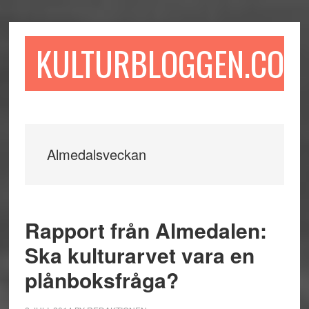
Hoppa
Hoppa
Hoppa
till
till
till
huvudinnehåll
det
sidfot
KULTURBLOGGEN.COM
primära
sidofältet
Almedalsveckan
Rapport från Almedalen:
Ska kulturarvet vara en
plånboksfråga?