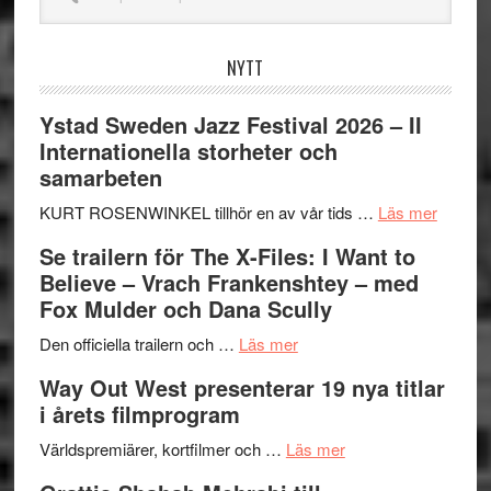
på
webbplatsen
NYTT
Ystad Sweden Jazz Festival 2026 – II
Internationella storheter och
samarbeten
om
KURT ROSENWINKEL tillhör en av vår tids …
Läs mer
Ystad
Se trailern för The X-Files: I Want to
Swede
Believe – Vrach Frankenshtey – med
Jazz
Fox Mulder och Dana Scully
Festiva
om
2026
Den officiella trailern och …
Läs mer
Se
–
Way Out West presenterar 19 nya titlar
trailern
II
i årets filmprogram
för
Internat
The
om
storhet
Världspremiärer, kortfilmer och …
Läs mer
X-
Way
och