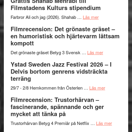
Grattis Shahab Mehrabi till
Files:
Out
samarb
Filmstadens Kulturs stipendium
I
West
Want
presenterar
om
Farbror Ali och jag (2026). Shahab …
Läs mer
to
19
Grattis
Filmrecension: Det grönaste gräset –
Believe
nya
Shahab
en humoristisk och hjärtevarm lättsam
–
titlar
Mehrabi
kompott
Vrach
i
till
Frankenshtey
årets
Filmstadens
om
Det grönaste gräset Betyg 3 Svensk …
Läs mer
–
filmprogram
Kulturs
Filmrecension:
Ystad Sweden Jazz Festival 2026 – I
med
stipendium
Det
Delvis bortom genrens vidsträckta
Fox
grönaste
terräng
Mulder
gräset
och
–
om
29/7 - 2/8 Hemkommen från Österlen …
Läs mer
Dana
en
Ystad
Filmrecension: Trustorhärvan –
Scully
humoristisk
Sweden
fascinerande, spännande och ger
och
Jazz
mycket att tänka på
hjärtevarm
Festival
lättsam
2026
om
Trustorhärvan Betyg 4 Premiär på Netflix …
Läs mer
kompott
–
Filmrecens