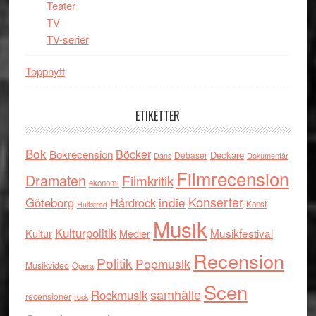
Teater
TV
TV-serier
Toppnytt
ETIKETTER
Bok
Böcker
Bokrecension
Deckare
Debaser
Dokumentär
Dans
Filmrecension
Dramaten
Filmkritik
ekonomi
indie
Konserter
Göteborg
Hårdrock
Konst
Hultsfred
Musik
Kulturpolitik
Musikfestival
Kultur
Medier
Recension
Politik
Popmusik
Musikvideo
Opera
Scen
samhälle
Rockmusik
recensioner
rock