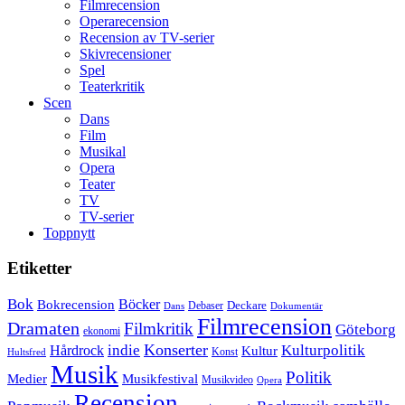
Filmrecension
Operarecension
Recension av TV-serier
Skivrecensioner
Spel
Teaterkritik
Scen
Dans
Film
Musikal
Opera
Teater
TV
TV-serier
Toppnytt
Etiketter
Bok
Bokrecension
Böcker
Deckare
Debaser
Dokumentär
Dans
Filmrecension
Dramaten
Filmkritik
Göteborg
ekonomi
Konserter
Hårdrock
indie
Kulturpolitik
Kultur
Konst
Hultsfred
Musik
Politik
Musikfestival
Medier
Musikvideo
Opera
Recension