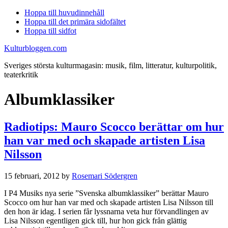
Hoppa till huvudinnehåll
Hoppa till det primära sidofältet
Hoppa till sidfot
Kulturbloggen.com
Sveriges största kulturmagasin: musik, film, litteratur, kulturpolitik,
teaterkritik
Albumklassiker
Radiotips: Mauro Scocco berättar om hur
han var med och skapade artisten Lisa
Nilsson
15 februari, 2012
by
Rosemari Södergren
I P4 Musiks nya serie ”Svenska albumklassiker” berättar Mauro
Scocco om hur han var med och skapade artisten Lisa Nilsson till
den hon är idag. I serien får lyssnarna veta hur förvandlingen av
Lisa Nilsson egentligen gick till, hur hon gick från glättig