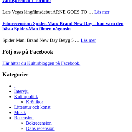
världspremiär i Toronto
Chan
kan
serie:
i
styra
Svärtan
storform
om
Lars Vegas långfilmsdebut ARNE GOES TO …
Läs mer
Mauri?
–
Lars
välgjort
Vegas
Filmrecension: Spider-Man: Brand New Day – kan vara den
om
långfilmsde
bästa Spider-Man filmen någonsin
människans
ARNE
mörker
GOES
om
Spider-Man: Brand New Day Betyg 5 …
Läs mer
med
TO
Filmrecension:
imponerande
SPACE
Spider-
Följ oss på Facebook
unga
får
Man:
skådespelare
världspremi
Brand
Här hittar du Kulturbloggen på Facebook.
i
New
Toronto
Day
Kategorier
–
kan
..
vara
Intervju
den
Kulturpolitik
bästa
Krönikor
Spider-
Litteratur och konst
Man
Musik
filmen
Recension
någonsin
Bokrecension
Dans recension