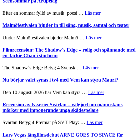
Scensommar på Artipelag
bortom
fascinerande,
genrens
spännande
om
Efter en sommar fylld av musik, poesi …
Läs mer
vidsträckta
och
Lena
terräng
ger
Endre,
Malmöfestivalen bjuder in till sång, musik, samtal och teater
mycket
Hannes
att
Meidal
om
Under Malmöfestivalen bjuder Malmö …
Läs mer
tänka
och
Malmöfestivalen
på
Roland
bjuder
Filmrecension: The Shadow´s Edge – rolig och spännande med
Pöntinen
in
en Jackie Chan i storform
avslutar
till
Scensommar
sång,
om
The Shadow´s Edge Betyg 4 Svensk …
Läs mer
på
musik,
Filmrecension:
Artipelag
samtal
The
Nu börjar valet synas i tv4 med Vem kan styra Mauri?
och
Shadow
teater
´s
om
Den 10 augusti 2026 har Vem kan styra …
Läs mer
Edge
Nu
–
börjar
Recension av tv-serie: Svärtan – välgjort om människans
rolig
valet
mörker med imponerande unga skådespelare
och
synas
spännande
i
om
Svärtan Betyg 4 Premiär på SVT Play: …
Läs mer
med
tv4
Recension
en
med
av
Lars Vegas långfilmsdebut ARNE GOES TO SPACE får
Jackie
Vem
tv-