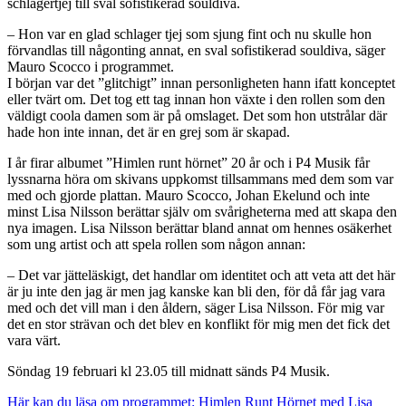
schlagertjej till sval sofistikerad souldiva.
– Hon var en glad schlager tjej som sjung fint och nu skulle hon
förvandlas till någonting annat, en sval sofistikerad souldiva, säger
Mauro Scocco i programmet.
I början var det ”glitchigt” innan personligheten hann ifatt konceptet
eller tvärt om. Det tog ett tag innan hon växte i den rollen som den
väldigt coola damen som är på omslaget. Det som hon utstrålar där
hade hon inte innan, det är en grej som är skapad.
I år firar albumet ”Himlen runt hörnet” 20 år och i P4 Musik får
lyssnarna höra om skivans uppkomst tillsammans med dem som var
med och gjorde plattan. Mauro Scocco, Johan Ekelund och inte
minst Lisa Nilsson berättar själv om svårigheterna med att skapa den
nya imagen. Lisa Nilsson berättar bland annat om hennes osäkerhet
som ung artist och att spela rollen som någon annan:
– Det var jätteläskigt, det handlar om identitet och att veta att det här
är ju inte den jag är men jag kanske kan bli den, för då får jag vara
med och det vill man i den åldern, säger Lisa Nilsson. För mig var
det en stor strävan och det blev en konflikt för mig men det fick det
vara värt.
Söndag 19 februari kl 23.05 till midnatt sänds P4 Musik.
Här kan du läsa om programmet: Himlen Runt Hörnet med Lisa