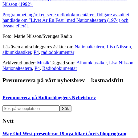
Nilsson (1992).
Programmet ingår i en serie radiodokumentärer. Tidigare avsnittet
handlade om ”Livet Är En Fest” med Nationalteatern (1974) och
lyssna efteråt.
Foto: Marie Nilsson/Sveriges Radio
Läs även andra bloggares åsikter om
Nationalteatern
,
Lisa Nilsson
,
albumklassiker
,
P4
,
radiodokumentär
Arkiverad under:
Musik
Taggad som:
Albumklassiker
,
Lisa Nilsson
,
Nationalteatern
,
P4
,
Radiodokumentär
Primärt
Prenumerera på vårt nyhetsbrev – kostnadsfritt
sidofält
Prenumerera på Kulturbloggens Nyhetsbrev
Sök
på
webbplatsen
Nytt
Way Out West presenterar 19 nya titlar i årets filmprogram