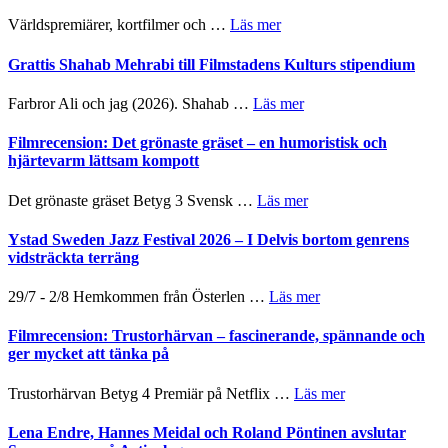
om
Världspremiärer, kortfilmer och …
Läs mer
Way
Out
Grattis Shahab Mehrabi till Filmstadens Kulturs stipendium
West
presenterar
om
Farbror Ali och jag (2026). Shahab …
Läs mer
19
Grattis
nya
Shahab
Filmrecension: Det grönaste gräset – en humoristisk och
titlar
Mehrabi
hjärtevarm lättsam kompott
i
till
årets
Filmstadens
om
Det grönaste gräset Betyg 3 Svensk …
Läs mer
filmprogram
Kulturs
Filmrecension:
stipendium
Det
Ystad Sweden Jazz Festival 2026 – I Delvis bortom genrens
grönaste
vidsträckta terräng
gräset
–
om
29/7 - 2/8 Hemkommen från Österlen …
Läs mer
en
Ystad
humoristisk
Sweden
Filmrecension: Trustorhärvan – fascinerande, spännande och
och
Jazz
ger mycket att tänka på
hjärtevarm
Festival
lättsam
2026
om
Trustorhärvan Betyg 4 Premiär på Netflix …
Läs mer
kompott
–
Filmrecension:
I
Trustorhärvan
Lena Endre, Hannes Meidal och Roland Pöntinen avslutar
Delvis
–