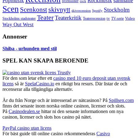
samhälle
Popmusik
Rockmusik
recensioner
rock
Scen
skivnytt
Scenkonst
Stockholm
skivrecension
Spotify
Teater
Teaterkritik
Video
Stockholms stadsteater
tv
Teaterrecension
TV-serie
Way Out West
Annonser
Shiba - urhunden med stil
SPEL KAN SKAPA BEROENDE
För den som letar efter ett
casino med 10 euro deposit utan svensk
licens
så är
SpelaCasino.io
en riktigt bra resurs. Där listar de och
recenserar alla tillgängliga alternativ.
Är du från Norge och är intresserad av nätcasinon? På
Spillsen.com
finns det senaste inom norska online casinon, licenser och slots.
På
Casinodealen.se
hittar ni den senaste informationen om nya
casinon, licenser och slots hos casino på nätet.
PayPal casino utan licens
För bäst guide till online casino rekommenderas
Casivo