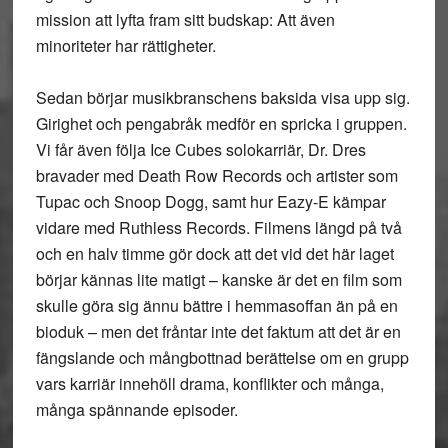
mission att lyfta fram sitt budskap: Att även
minoriteter har rättigheter.
Sedan börjar musikbranschens baksida visa upp sig.
Girighet och pengabråk medför en spricka i gruppen.
Vi får även följa Ice Cubes solokarriär, Dr. Dres
bravader med Death Row Records och artister som
Tupac och Snoop Dogg, samt hur Eazy-E kämpar
vidare med Ruthless Records. Filmens längd på två
och en halv timme gör dock att det vid det här laget
börjar kännas lite matigt – kanske är det en film som
skulle göra sig ännu bättre i hemmasoffan än på en
bioduk – men det fråntar inte det faktum att det är en
fängslande och mångbottnad berättelse om en grupp
vars karriär innehöll drama, konflikter och många,
många spännande episoder.