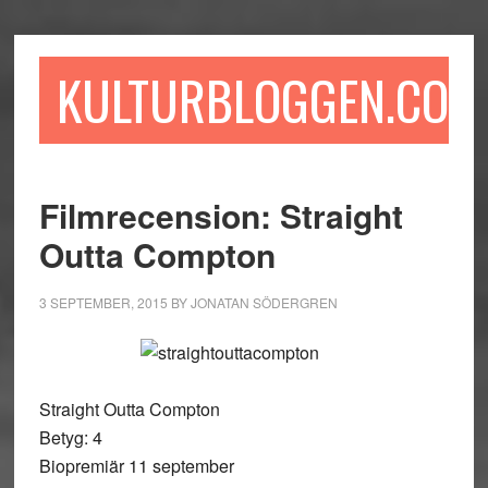
Hoppa
Hoppa
Hoppa
till
till
till
huvudinnehåll
det
sidfot
KULTURBLOGGEN.COM
primära
sidofältet
Filmrecension: Straight
Outta Compton
3 SEPTEMBER, 2015
BY
JONATAN SÖDERGREN
Straight Outta Compton
Betyg: 4
Biopremiär 11 september