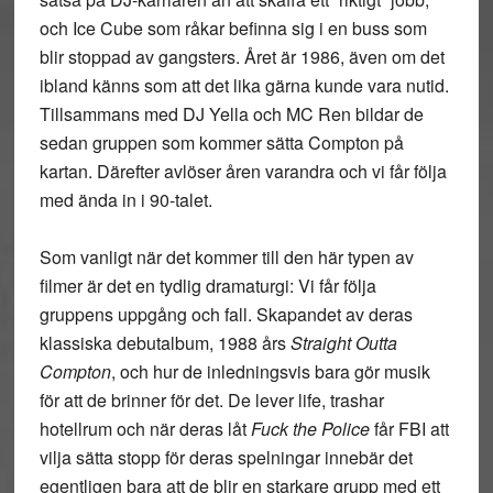
och Ice Cube som råkar befinna sig i en buss som
blir stoppad av gangsters. Året är 1986, även om det
ibland känns som att det lika gärna kunde vara nutid.
Tillsammans med DJ Yella och MC Ren bildar de
sedan gruppen som kommer sätta Compton på
kartan. Därefter avlöser åren varandra och vi får följa
med ända in i 90-talet.
Som vanligt när det kommer till den här typen av
filmer är det en tydlig dramaturgi: Vi får följa
gruppens uppgång och fall. Skapandet av deras
klassiska debutalbum, 1988 års
Straight Outta
Compton
, och hur de inledningsvis bara gör musik
för att de brinner för det. De lever life, trashar
hotellrum och när deras låt
Fuck the Police
får FBI att
vilja sätta stopp för deras spelningar innebär det
egentligen bara att de blir en starkare grupp med ett