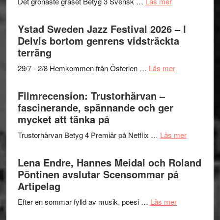
med
om
Det grönaste gräset Betyg 3 Svensk …
Läs mer
Kulturs
Fox
Filmrecension:
stipendium
Mulder
Det
Ystad Sweden Jazz Festival 2026 – I
och
grönaste
Delvis bortom genrens vidsträckta
Dana
gräset
terräng
Scully
–
om
29/7 - 2/8 Hemkommen från Österlen …
Läs mer
en
Ystad
humoristisk
Sweden
Filmrecension: Trustorhärvan –
och
Jazz
fascinerande, spännande och ger
hjärtevarm
Festival
mycket att tänka på
lättsam
2026
kompott
om
Trustorhärvan Betyg 4 Premiär på Netflix …
Läs mer
–
Filmrecens
I
Trustorhä
Lena Endre, Hannes Meidal och Roland
Delvis
–
Pöntinen avslutar Scensommar på
bortom
fascineran
Artipelag
genrens
spännand
vidsträckta
om
Efter en sommar fylld av musik, poesi …
Läs mer
och
terräng
Lena
ger