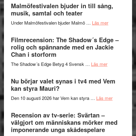
Endre,
Malmöfestivalen bjuder in till sång,
mycket
Hannes
musik, samtal och teater
att
Meidal
tänka
om
Under Malmöfestivalen bjuder Malmö …
Läs mer
och
på
Malmöfestiva
Roland
bjuder
Filmrecension: The Shadow´s Edge –
Pöntinen
in
rolig och spännande med en Jackie
avslutar
till
Chan i storform
Scensommar
sång,
på
om
The Shadow´s Edge Betyg 4 Svensk …
Läs mer
musik,
Artipelag
Filmrecension
samtal
The
Nu börjar valet synas i tv4 med Vem
och
Shadow
kan styra Mauri?
teater
´s
om
Den 10 augusti 2026 har Vem kan styra …
Läs mer
Edge
Nu
–
börjar
Recension av tv-serie: Svärtan –
rolig
valet
välgjort om människans mörker med
och
synas
imponerande unga skådespelare
spännande
i