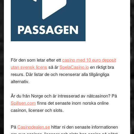
För den som letar efter ett
casino med 10 euro deposit
utan svensk licens
så är
SpelaCasino.io
en riktigt bra
resurs. Där listar de och recenserar alla tillgängliga
alternativ.
Är du från Norge och är intresserad av nätcasinon? På
Spillsen.com
finns det senaste inom norska online
casinon, licenser och slots.
På
Casinodealen.se
hittar ni den senaste informationen
om nya casinon, licenser och slots hos casino på nätet.