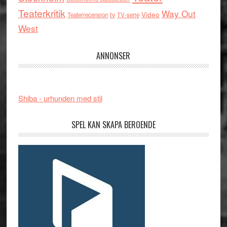
Teaterkritik
Way Out
tv
Video
Teaterrecension
TV-serie
West
ANNONSER
Shiba - urhunden med stil
SPEL KAN SKAPA BEROENDE