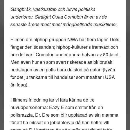
Gängbråk, västkustrap och bitvis politiska
undertoner. Straight Outta Compton är en av de
senaste årens mest mest mångbottnade musikfilmer.
Filmen om hiphop-gruppen NWA har flera lager. Dels
fångar den tidsandan; hiphop-kulturens framväxt och
hur det var i Compton under andra halvan av 80-talet.
Men även hur en som svart riskerade att bli brutalt
nedslagen av en polis bara du stod på gatan (tyvärr
för det ju tankarna till händelser som inträffar i USA
än idag).
I filmens inledning får vi lära känna de tre
huvudpersonerna: Eazy-E som smiter från en
polisrazzia, Dr. Dre som blir uppläxad av sin mamma
för att ha missat en jobbintervju då han hellre vill
satsa på DJ-karriären än att skaffa ett “riktigt” jobb,