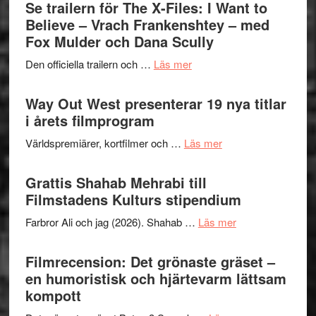
Swede
Se trailern för The X-Files: I Want to
Jazz
Believe – Vrach Frankenshtey – med
Festiva
Fox Mulder och Dana Scully
2026
om
Den officiella trailern och …
Läs mer
–
Se
II
trailern
Way Out West presenterar 19 nya titlar
Internat
för
i årets filmprogram
storhet
The
och
om
Världspremiärer, kortfilmer och …
Läs mer
X-
samarb
Way
Files:
Out
Grattis Shahab Mehrabi till
I
West
Filmstadens Kulturs stipendium
Want
presenterar
to
om
Farbror Ali och jag (2026). Shahab …
Läs mer
19
Believe
Grattis
nya
–
Shahab
Filmrecension: Det grönaste gräset –
titlar
Vrach
Mehrabi
en humoristisk och hjärtevarm lättsam
i
Frankenshtey
till
kompott
årets
–
Filmstadens
filmprogram