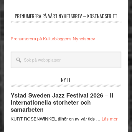
sidofält
PRENUMERERA PÅ VÅRT NYHETSBREV – KOSTNADSFRITT
Prenumerera på Kulturbloggens Nyhetsbrev
Sök
på
webbplatsen
NYTT
Ystad Sweden Jazz Festival 2026 – II
Internationella storheter och
samarbeten
om
KURT ROSENWINKEL tillhör en av vår tids …
Läs mer
Ystad