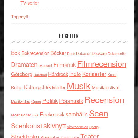
TV-serier
Toppnytt
ETIKETTER
Bok
Böcker
Bokrecension
Deckare
Debaser
Dokumentär
Dans
Filmrecension
Dramaten
Filmkritik
ekonomi
indie
Konserter
Göteborg
Hårdrock
Konst
Hultsfred
Musik
Kulturpolitik
Musikfestival
Kultur
Medier
Recension
Politik
Popmusik
Musikvideo
Opera
Scen
samhälle
Rockmusik
recensioner
rock
skivnytt
Scenkonst
skivrecension
Spotify
Teater
Stockholm
Stockholms stadsteater