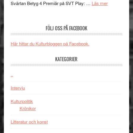
med
om
Svärtan Betyg 4 Premiär på SVT Play: …
Läs mer
tv4
en
Recension
med
Jackie
av
Vem
Chan
tv-
kan
FÖLJ OSS PÅ FACEBOOK
i
serie:
styra
storform
Svärtan
Mauri?
Här hittar du Kulturbloggen på Facebook.
–
välgjort
KATEGORIER
om
människans
mörker
..
med
Intervju
imponerande
unga
Kulturpolitik
skådespelar
Krönikor
Litteratur och konst