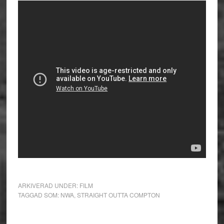
ARKIVERAD UNDER:
FILM
TAGGAD SOM:
NWA
,
STRAIGHT OUTTA COMPTON
Primärt