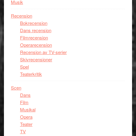
Musik
Recension
Bokrecension
Dans recension
Filmrecension
Operarecension
Recension av TV-serier
Skivrecensioner
Spel
Teaterkritik
Scen
Dans
Film
Musikal
Opera
Teater
TV