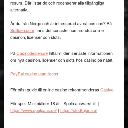
resurs. Där listar de och recenserar alla tillgängliga
alternativ.
Är du från Norge och är intresserad av nätcasinon? På
Spillsen.com
finns det senaste inom norska online
casinon, licenser och slots.
På
Casinodealen.se
hittar ni den senaste informationen
om nya casinon, licenser och slots hos casino på nätet.
PayPal casino utan licens
För bäst guide till online casino rekommenderas
Casivo
För spel: Minimiålder 18 år - Spela ansvarsfullt |
https://www.spelpaus.se/
|
https://stodlinjen.se/