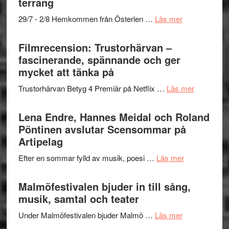
terräng
Scully
–
om
29/7 - 2/8 Hemkommen från Österlen …
Läs mer
en
Ystad
humoristisk
Sweden
Filmrecension: Trustorhärvan –
och
Jazz
fascinerande, spännande och ger
hjärtevarm
Festival
mycket att tänka på
lättsam
2026
kompott
om
Trustorhärvan Betyg 4 Premiär på Netflix …
Läs mer
–
Filmrecens
I
Trustorhä
Lena Endre, Hannes Meidal och Roland
Delvis
–
Pöntinen avslutar Scensommar på
bortom
fascineran
Artipelag
genrens
spännand
vidsträckta
om
Efter en sommar fylld av musik, poesi …
Läs mer
och
terräng
Lena
ger
Endre,
Malmöfestivalen bjuder in till sång,
mycket
Hannes
musik, samtal och teater
att
Meidal
tänka
om
Under Malmöfestivalen bjuder Malmö …
Läs mer
och
på
Malmöfestiva