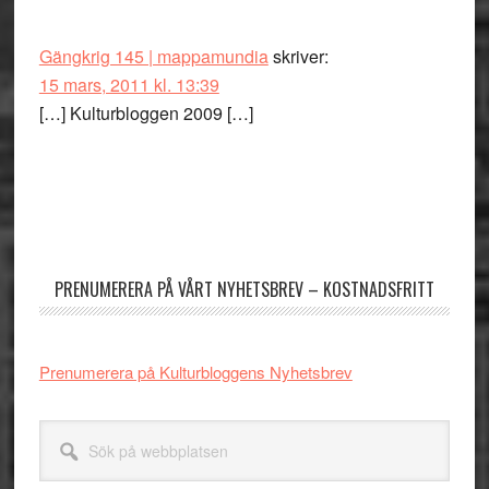
Gängkrig 145 | mappamundia
skriver:
15 mars, 2011 kl. 13:39
[…] Kulturbloggen 2009 […]
Primärt
sidofält
PRENUMERERA PÅ VÅRT NYHETSBREV – KOSTNADSFRITT
Prenumerera på Kulturbloggens Nyhetsbrev
Sök
på
webbplatsen