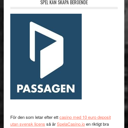
SPEL KAN SKAPA BEROENDE
För den som letar efter ett
casino med 10 euro deposit
utan svensk licens
så är
SpelaCasino.io
en riktigt bra