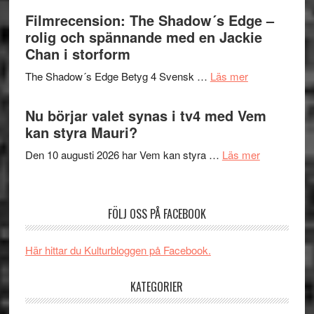
Roland
bjuder
Filmrecension: The Shadow´s Edge –
Pöntinen
in
rolig och spännande med en Jackie
avslutar
till
Chan i storform
Scensommar
sång,
på
om
The Shadow´s Edge Betyg 4 Svensk …
Läs mer
musik,
Artipelag
Filmrecension
samtal
The
Nu börjar valet synas i tv4 med Vem
och
Shadow
kan styra Mauri?
teater
´s
om
Den 10 augusti 2026 har Vem kan styra …
Läs mer
Edge
Nu
–
börjar
rolig
valet
och
FÖLJ OSS PÅ FACEBOOK
synas
spännande
i
med
Här hittar du Kulturbloggen på Facebook.
tv4
en
med
Jackie
KATEGORIER
Vem
Chan
kan
i