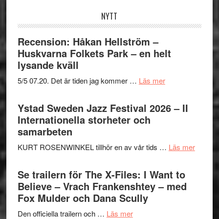
NYTT
Recension: Håkan Hellström –
Huskvarna Folkets Park – en helt
lysande kväll
om
5/5 07.20. Det är tiden jag kommer …
Läs mer
Recension:
Håkan
Ystad Sweden Jazz Festival 2026 – II
Hellström
Internationella storheter och
–
samarbeten
Huskvarna
om
KURT ROSENWINKEL tillhör en av vår tids …
Läs mer
Folkets
Ystad
Park
Swede
Se trailern för The X-Files: I Want to
–
Jazz
Believe – Vrach Frankenshtey – med
en
Festiva
Fox Mulder och Dana Scully
helt
2026
lysande
om
Den officiella trailern och …
Läs mer
–