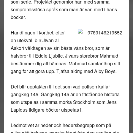
som serie. Projektet genomför han med samma
kompromisslösa språk som man är van med i hans
böcker.
Handlingen i korthet: efter
en utekväll blir Jivan al-
Askori våldtagen av sin bästa väns bror, som är
halvbror till Eddie Ljublic. Jivans storebror Mahmud
bestämmer dig att hämnas. Mahmud samlar ihop sitt
gäng för att göra upp. Tjafsa aldrig med Alby Boys.
Det blir upptakten till det som vad polisen kallar
gängkrig 145. Gängkrig 145 är en fristående historia
som utspelas i samma mörka Stockholm som Jens
Lapidus tidigare böcker utspelas i.
Ledmotivet är heder och hedersbegrepp som på
olika sätt belyses, ganska långt från den vanliga nio-