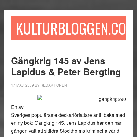
Hoppa
Hoppa
Hoppa
till
till
till
huvudinnehåll
det
sidfot
KULTURBLOGGEN.COM
primära
sidofältet
Gängkrig 145 av Jens
Lapidus & Peter Bergting
17 MAJ, 2009
BY
REDAKTIONEN
En av
Sveriges populäraste deckarförfattare är tillbaka med
en ny bok: Gängkrig 145. Jens Lapidus har den här
gången valt att skildra Stockholms kriminella värld