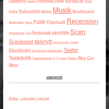
indie
Konserter
Göteborg
Hårdrock
Konst
Hultsfred
Musik
Kulturpolitik
Musikfestival
Kultur
Medier
Recension
Politik
Popmusik
Musikvideo
Opera
Scen
samhälle
Rockmusik
recensioner
rock
skivnytt
Scenkonst
skivrecension
Spotify
Teater
Stockholm
Stockholms stadsteater
Teaterkritik
Way Out
tv
Video
Teaterrecension
TV-serie
West
ANNONSER
Shiba - urhunden med stil