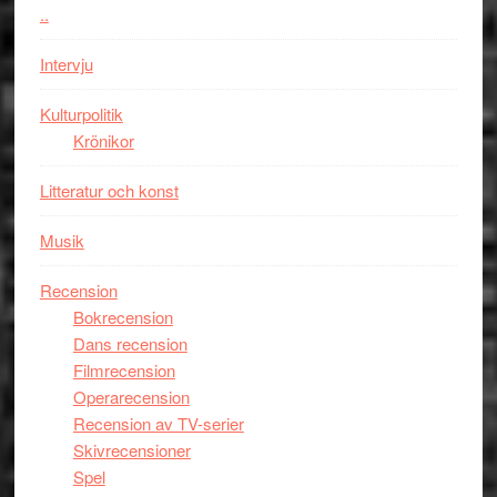
styra
..
storform
Mauri?
Intervju
Kulturpolitik
Krönikor
Litteratur och konst
Musik
Recension
Bokrecension
Dans recension
Filmrecension
Operarecension
Recension av TV-serier
Skivrecensioner
Spel