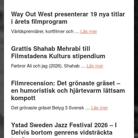
kväll
Se
II
trailern
Way Out West presenterar 19 nya titlar
Internat
för
i årets filmprogram
storhet
The
och
om
Världspremiärer, kortfilmer och …
Läs mer
X-
samarb
Way
Files:
Out
Grattis Shahab Mehrabi till
I
West
Filmstadens Kulturs stipendium
Want
presenterar
to
om
Farbror Ali och jag (2026). Shahab …
Läs mer
19
Believe
Grattis
nya
–
Shahab
Filmrecension: Det grönaste gräset –
titlar
Vrach
Mehrabi
en humoristisk och hjärtevarm lättsam
i
Frankenshtey
till
kompott
årets
–
Filmstadens
filmprogram
med
om
Det grönaste gräset Betyg 3 Svensk …
Läs mer
Kulturs
Fox
Filmrecension:
stipendium
Mulder
Det
Ystad Sweden Jazz Festival 2026 – I
och
grönaste
Delvis bortom genrens vidsträckta
Dana
gräset