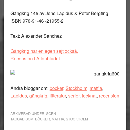
Gängkrig 145 av Jens Lapidus & Peter Bergting
ISBN 978-91-46 -21955-2
Text: Alexander Sanchez
Gängkrig har en egen sajt också.
Recension i Aftonbladet
Andra bloggar om:
böcker
,
Stockholm
,
maffia
,
Lapidus
,
gängkrig
,
litteratur
,
serier
,
tecknat
,
recension
ARKIVERAD UNDER:
SCEN
TAGGAD SOM:
BÖCKER
,
MAFFIA
,
STOCKHOLM