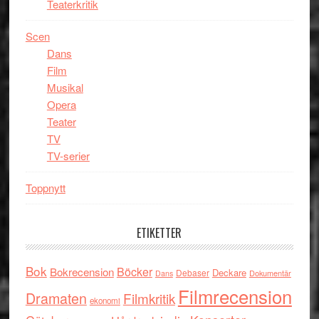
Teaterkritik
Scen
Dans
Film
Musikal
Opera
Teater
TV
TV-serier
Toppnytt
ETIKETTER
Bok
Böcker
Bokrecension
Deckare
Debaser
Dokumentär
Dans
Filmrecension
Dramaten
Filmkritik
ekonomi