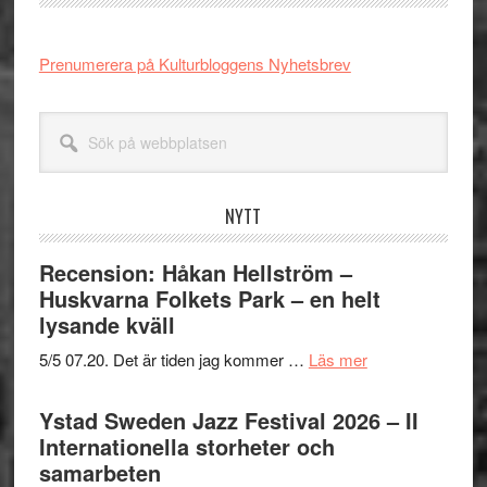
Prenumerera på Kulturbloggens Nyhetsbrev
Sök
på
webbplatsen
NYTT
Recension: Håkan Hellström –
Huskvarna Folkets Park – en helt
lysande kväll
om
5/5 07.20. Det är tiden jag kommer …
Läs mer
Recension:
Håkan
Ystad Sweden Jazz Festival 2026 – II
Hellström
Internationella storheter och
–
samarbeten