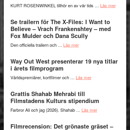
Huskvarna
om
KURT ROSENWINKEL tillhör en av vår tids …
Läs mer
Folkets
Ystad
Park
Swede
Se trailern för The X-Files: I Want to
–
Jazz
Believe – Vrach Frankenshtey – med
en
Festiva
Fox Mulder och Dana Scully
helt
2026
lysande
om
Den officiella trailern och …
Läs mer
–
kväll
Se
II
trailern
Way Out West presenterar 19 nya titlar
Internat
för
i årets filmprogram
storhet
The
och
om
Världspremiärer, kortfilmer och …
Läs mer
X-
samarb
Way
Files:
Out
Grattis Shahab Mehrabi till
I
West
Filmstadens Kulturs stipendium
Want
presenterar
to
om
Farbror Ali och jag (2026). Shahab …
Läs mer
19
Believe
Grattis
nya
–
Shahab
Filmrecension: Det grönaste gräset –
titlar
Vrach