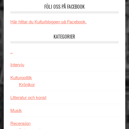
valet
och
FÖLJ OSS PÅ FACEBOOK
synas
spännande
i
med
Här hittar du Kulturbloggen på Facebook.
tv4
en
med
Jackie
KATEGORIER
Vem
Chan
kan
i
styra
..
storform
Mauri?
Intervju
Kulturpolitik
Krönikor
Litteratur och konst
Musik
Recension