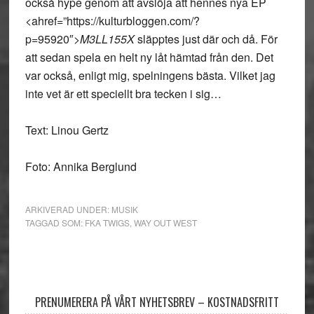
också hype genom att avslöja att hennes nya EP
<ahref=”https://kulturbloggen.com/?
p=95920″>
M3LL155X
släpptes just där och då. För
att sedan spela en helt ny låt hämtad från den. Det
var också, enligt mig, spelningens bästa. Vilket jag
inte vet är ett speciellt bra tecken i sig…
Text: Linou Gertz
Foto: Annika Berglund
ARKIVERAD UNDER:
MUSIK
TAGGAD SOM:
FKA TWIGS
,
WAY OUT WEST
Primärt
sidofält
PRENUMERERA PÅ VÅRT NYHETSBREV – KOSTNADSFRITT