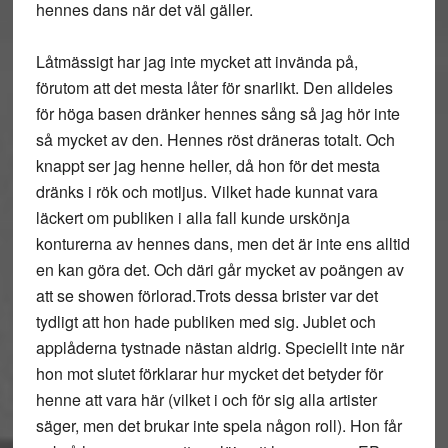
hennes dans när det väl gäller.
Låtmässigt har jag inte mycket att invända på,
förutom att det mesta låter för snarlikt. Den alldeles
för höga basen dränker hennes sång så jag hör inte
så mycket av den. Hennes röst dräneras totalt. Och
knappt ser jag henne heller, då hon för det mesta
dränks i rök och motljus. Vilket hade kunnat vara
läckert om publiken i alla fall kunde urskönja
konturerna av hennes dans, men det är inte ens alltid
en kan göra det. Och däri går mycket av poängen av
att se showen förlorad.Trots dessa brister var det
tydligt att hon hade publiken med sig. Jublet och
applåderna tystnade nästan aldrig. Speciellt inte när
hon mot slutet förklarar hur mycket det betyder för
henne att vara här (vilket i och för sig alla artister
säger, men det brukar inte spela någon roll). Hon får