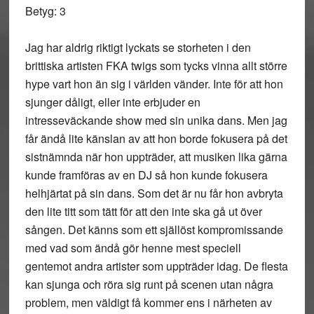
Betyg: 3
Jag har aldrig riktigt lyckats se storheten i den
brittiska artisten FKA twigs som tycks vinna allt större
hype vart hon än sig i världen vänder. Inte för att hon
sjunger dåligt, eller inte erbjuder en
intresseväckande show med sin unika dans. Men jag
får ändå lite känslan av att hon borde fokusera på det
sistnämnda när hon uppträder, att musiken lika gärna
kunde framföras av en DJ så hon kunde fokusera
helhjärtat på sin dans. Som det är nu får hon avbryta
den lite titt som tätt för att den inte ska gå ut över
sången. Det känns som ett själlöst kompromissande
med vad som ändå gör henne mest speciell
gentemot andra artister som uppträder idag. De flesta
kan sjunga och röra sig runt på scenen utan några
problem, men väldigt få kommer ens i närheten av