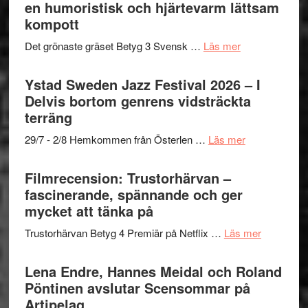
Mehrabi
en humoristisk och hjärtevarm lättsam
i
Frankenshtey
till
kompott
årets
–
Filmstadens
filmprogram
med
om
Det grönaste gräset Betyg 3 Svensk …
Läs mer
Kulturs
Fox
Filmrecension:
stipendium
Mulder
Det
Ystad Sweden Jazz Festival 2026 – I
och
grönaste
Delvis bortom genrens vidsträckta
Dana
gräset
terräng
Scully
–
om
29/7 - 2/8 Hemkommen från Österlen …
Läs mer
en
Ystad
humoristisk
Sweden
Filmrecension: Trustorhärvan –
och
Jazz
fascinerande, spännande och ger
hjärtevarm
Festival
mycket att tänka på
lättsam
2026
kompott
om
Trustorhärvan Betyg 4 Premiär på Netflix …
Läs mer
–
Filmrecens
I
Trustorhä
Lena Endre, Hannes Meidal och Roland
Delvis
–
Pöntinen avslutar Scensommar på
bortom
fascineran
Artipelag
genrens