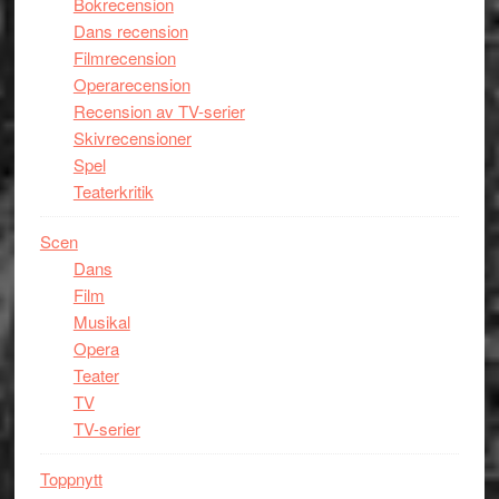
Bokrecension
Dans recension
Filmrecension
Operarecension
Recension av TV-serier
Skivrecensioner
Spel
Teaterkritik
Scen
Dans
Film
Musikal
Opera
Teater
TV
TV-serier
Toppnytt