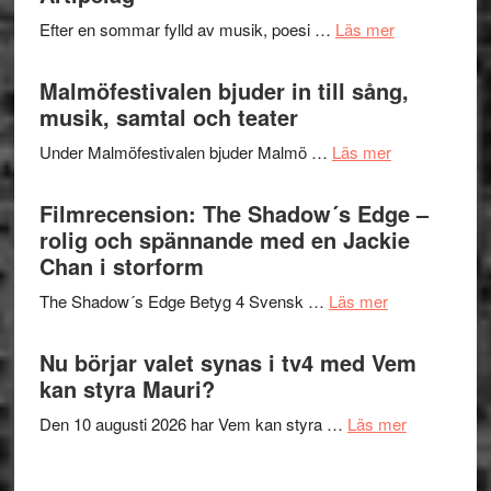
spännand
vidsträckta
om
Efter en sommar fylld av musik, poesi …
Läs mer
och
terräng
Lena
ger
Endre,
Malmöfestivalen bjuder in till sång,
mycket
Hannes
musik, samtal och teater
att
Meidal
tänka
om
Under Malmöfestivalen bjuder Malmö …
Läs mer
och
på
Malmöfestiva
Roland
bjuder
Filmrecension: The Shadow´s Edge –
Pöntinen
in
rolig och spännande med en Jackie
avslutar
till
Chan i storform
Scensommar
sång,
på
om
The Shadow´s Edge Betyg 4 Svensk …
Läs mer
musik,
Artipelag
Filmrecension
samtal
The
Nu börjar valet synas i tv4 med Vem
och
Shadow
kan styra Mauri?
teater
´s
om
Den 10 augusti 2026 har Vem kan styra …
Läs mer
Edge
Nu
–
börjar
rolig