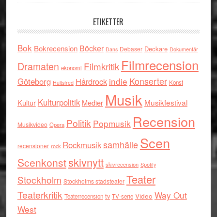
ETIKETTER
Bok
Böcker
Bokrecension
Deckare
Debaser
Dokumentär
Dans
Filmrecension
Dramaten
Filmkritik
ekonomi
indie
Konserter
Göteborg
Hårdrock
Konst
Hultsfred
Musik
Kulturpolitik
Musikfestival
Kultur
Medier
Recension
Politik
Popmusik
Musikvideo
Opera
Scen
samhälle
Rockmusik
recensioner
rock
skivnytt
Scenkonst
skivrecension
Spotify
Teater
Stockholm
Stockholms stadsteater
Teaterkritik
Way Out
tv
Video
Teaterrecension
TV-serie
West