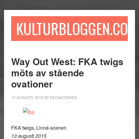
Hoppa
Hoppa
Hoppa
till
till
till
huvudinnehåll
det
sidfot
KULTURBLOGGEN.COM
primära
sidofältet
Way Out West: FKA twigs
möts av stående
ovationer
15 AUGUSTI, 2015
BY
REDAKTIONEN
FKA twigs, Linné-scenen
13 augusti 2015