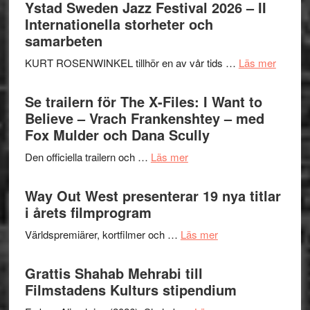
Håkan
Ystad Sweden Jazz Festival 2026 – II
Hellström
Internationella storheter och
–
samarbeten
Huskvarna
om
KURT ROSENWINKEL tillhör en av vår tids …
Läs mer
Folkets
Ystad
Park
Swede
Se trailern för The X-Files: I Want to
–
Jazz
Believe – Vrach Frankenshtey – med
en
Festiva
Fox Mulder och Dana Scully
helt
2026
lysande
om
Den officiella trailern och …
Läs mer
–
kväll
Se
II
trailern
Way Out West presenterar 19 nya titlar
Internat
för
i årets filmprogram
storhet
The
och
om
Världspremiärer, kortfilmer och …
Läs mer
X-
samarb
Way
Files:
Out
Grattis Shahab Mehrabi till
I
West
Filmstadens Kulturs stipendium
Want
presenterar
to