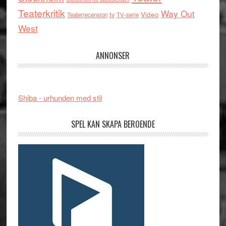
Teaterkritik
Way Out
tv
Video
Teaterrecension
TV-serie
West
ANNONSER
Shiba - urhunden med stil
SPEL KAN SKAPA BEROENDE