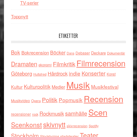
TV-serier
Toppnytt
ETIKETTER
Bok
Böcker
Bokrecension
Deckare
Debaser
Dokumentär
Dans
Filmrecension
Dramaten
Filmkritik
ekonomi
indie
Konserter
Göteborg
Hårdrock
Konst
Hultsfred
Musik
Kulturpolitik
Musikfestival
Kultur
Medier
Recension
Politik
Popmusik
Musikvideo
Opera
Scen
samhälle
Rockmusik
recensioner
rock
skivnytt
Scenkonst
skivrecension
Spotify
Teater
Stockholm
Stockholms stadsteater