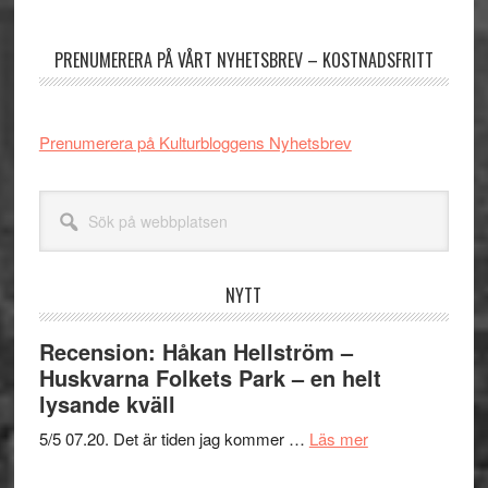
sidofält
PRENUMERERA PÅ VÅRT NYHETSBREV – KOSTNADSFRITT
Prenumerera på Kulturbloggens Nyhetsbrev
Sök
på
webbplatsen
NYTT
Recension: Håkan Hellström –
Huskvarna Folkets Park – en helt
lysande kväll
om
5/5 07.20. Det är tiden jag kommer …
Läs mer
Recension: