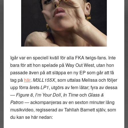
Igår var en speciell kväll för alla FKA twigs-fans. Inte
bara för att hon spelade på Way Out West, utan hon
passade även på att släppa en ny EP som går att få
tag på
här
.
M3LL155X
, som uttalas Melissa och följer
upp förra årets
LP1
, utgörs av fem låtar; fyra av dessa
—
Figure 8
,
I’m Your Doll
,
In Time
och
Glass &
Patron
— ackompanjeras av en sexton minuter lång
musikvideo, regisserad av Tahliah Barnett själv, som
du kan se här nedan: