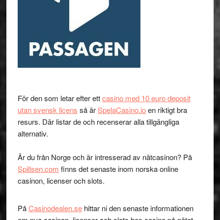
För den som letar efter ett
casino med 10 euro deposit
utan svensk licens
så är
SpelaCasino.io
en riktigt bra
resurs. Där listar de och recenserar alla tillgängliga
alternativ.
Är du från Norge och är intresserad av nätcasinon? På
Spillsen.com
finns det senaste inom norska online
casinon, licenser och slots.
På
Casinodealen.se
hittar ni den senaste informationen
om nya casinon, licenser och slots hos casino på nätet.