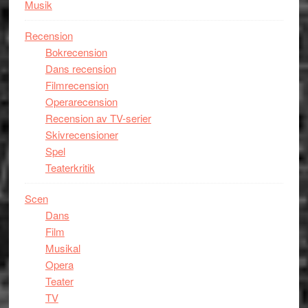
Musik
Recension
Bokrecension
Dans recension
Filmrecension
Operarecension
Recension av TV-serier
Skivrecensioner
Spel
Teaterkritik
Scen
Dans
Film
Musikal
Opera
Teater
TV