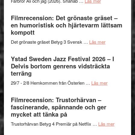
om
Farbror Ali och jag (2026). Shahab …
Läs mer
19
Believe
Grattis
nya
–
Shahab
Filmrecension: Det grönaste gräset –
titlar
Vrach
Mehrabi
en humoristisk och hjärtevarm lättsam
i
Frankenshtey
till
kompott
årets
–
Filmstadens
filmprogram
med
om
Det grönaste gräset Betyg 3 Svensk …
Läs mer
Kulturs
Fox
Filmrecension:
stipendium
Mulder
Det
Ystad Sweden Jazz Festival 2026 – I
och
grönaste
Delvis bortom genrens vidsträckta
Dana
gräset
terräng
Scully
–
om
29/7 - 2/8 Hemkommen från Österlen …
Läs mer
en
Ystad
humoristisk
Sweden
Filmrecension: Trustorhärvan –
och
Jazz
fascinerande, spännande och ger
hjärtevarm
Festival
mycket att tänka på
lättsam
2026
kompott
om
Trustorhärvan Betyg 4 Premiär på Netflix …
Läs mer
–
Filmrecens
I