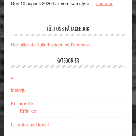
om
Den 10 augusti 2026 har Vem kan styra …
Läs mer
Edge
Nu
–
börjar
rolig
valet
och
FÖLJ OSS PÅ FACEBOOK
synas
spännande
i
med
Här hittar du Kulturbloggen på Facebook.
tv4
en
med
Jackie
KATEGORIER
Vem
Chan
kan
i
styra
..
storform
Mauri?
Intervju
Kulturpolitik
Krönikor
Litteratur och konst