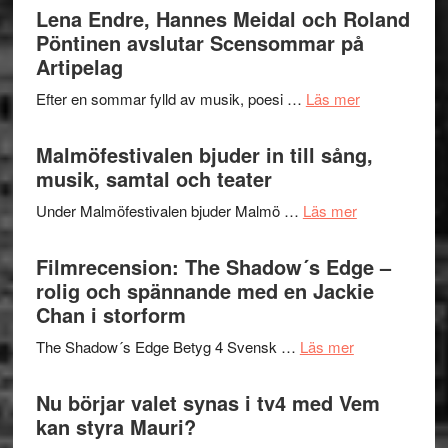
Trustorhä
Lena Endre, Hannes Meidal och Roland
Delvis
–
Pöntinen avslutar Scensommar på
bortom
fascineran
Artipelag
genrens
spännand
vidsträckta
om
Efter en sommar fylld av musik, poesi …
Läs mer
och
terräng
Lena
ger
Endre,
Malmöfestivalen bjuder in till sång,
mycket
Hannes
musik, samtal och teater
att
Meidal
tänka
om
Under Malmöfestivalen bjuder Malmö …
Läs mer
och
på
Malmöfestiva
Roland
bjuder
Filmrecension: The Shadow´s Edge –
Pöntinen
in
rolig och spännande med en Jackie
avslutar
till
Chan i storform
Scensommar
sång,
på
om
The Shadow´s Edge Betyg 4 Svensk …
Läs mer
musik,
Artipelag
Filmrecension
samtal
The
Nu börjar valet synas i tv4 med Vem
och
Shadow
kan styra Mauri?
teater
´s