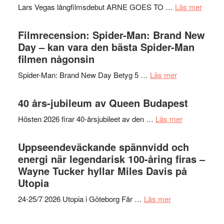
Mauri?
om
Lars Vegas långfilmsdebut ARNE GOES TO …
Läs mer
–
Lars
välgjort
Vegas
Filmrecension: Spider-Man: Brand New
om
långfi
Day – kan vara den bästa Spider-Man
människans
ARNE
filmen någonsin
mörker
GOES
med
om
Spider-Man: Brand New Day Betyg 5 …
Läs mer
TO
imponerande
Filmrecension
SPAC
unga
Spider-
40 års-jubileum av Queen Budapest
får
skådespelar
Man:
världs
om
Hösten 2026 firar 40-årsjubileet av den …
Läs mer
Brand
i
40
New
Toront
års-
Uppseendeväckande spännvidd och
Day
jubileum
energi när legendarisk 100-åring firas –
–
av
Wayne Tucker hyllar Miles Davis på
kan
Queen
Utopia
vara
Budapest
den
om
24-25/7 2026 Utopia i Göteborg Får …
Läs mer
bästa
Uppseendeväck
Spider-
spännvidd