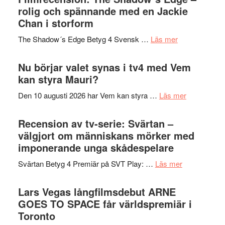
in
rolig och spännande med en Jackie
avslutar
till
Chan i storform
Scensommar
sång,
på
om
The Shadow´s Edge Betyg 4 Svensk …
Läs mer
musik,
Artipelag
Filmrecension
samtal
The
Nu börjar valet synas i tv4 med Vem
och
Shadow
kan styra Mauri?
teater
´s
om
Den 10 augusti 2026 har Vem kan styra …
Läs mer
Edge
Nu
–
börjar
Recension av tv-serie: Svärtan –
rolig
valet
välgjort om människans mörker med
och
synas
imponerande unga skådespelare
spännande
i
med
om
Svärtan Betyg 4 Premiär på SVT Play: …
Läs mer
tv4
en
Recension
med
Jackie
av
Lars Vegas långfilmsdebut ARNE
Vem
Chan
tv-
GOES TO SPACE får världspremiär i
kan
i
serie:
Toronto
styra
storform
Svärtan