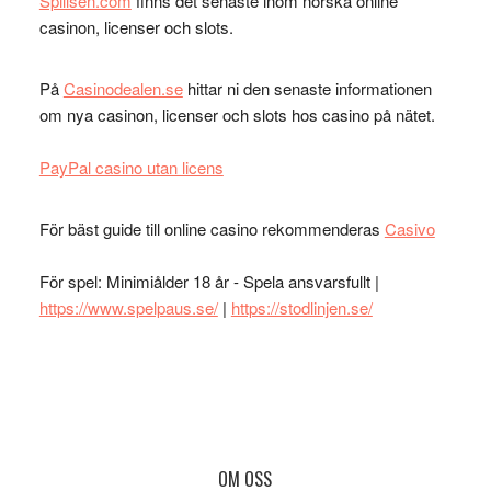
Spillsen.com
finns det senaste inom norska online
casinon, licenser och slots.
På
Casinodealen.se
hittar ni den senaste informationen
om nya casinon, licenser och slots hos casino på nätet.
PayPal casino utan licens
För bäst guide till online casino rekommenderas
Casivo
För spel: Minimiålder 18 år - Spela ansvarsfullt |
https://www.spelpaus.se/
|
https://stodlinjen.se/
Footer
OM OSS