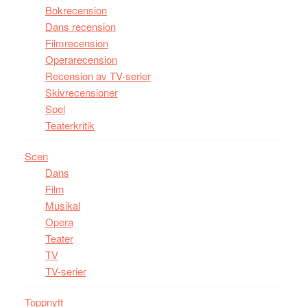
Bokrecension
Dans recension
Filmrecension
Operarecension
Recension av TV-serier
Skivrecensioner
Spel
Teaterkritik
Scen
Dans
Film
Musikal
Opera
Teater
TV
TV-serier
Toppnytt