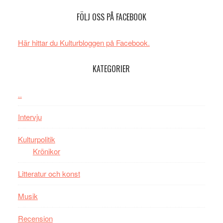
Man
och
FÖLJ OSS PÅ FACEBOOK
filmen
energi
någonsin
när
Här hittar du Kulturbloggen på Facebook.
legendarisk
100-
KATEGORIER
åring
firas
–
..
Wayne
Intervju
Tucker
hyllar
Kulturpolitik
Miles
Krönikor
Davis
på
Litteratur och konst
Utopia
Musik
Recension