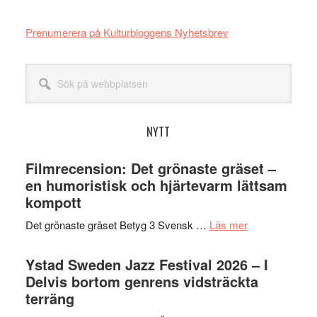
Prenumerera på Kulturbloggens Nyhetsbrev
Sök
på
webbplatsen
NYTT
Filmrecension: Det grönaste gräset –
en humoristisk och hjärtevarm lättsam
kompott
om
Det grönaste gräset Betyg 3 Svensk …
Läs mer
Filmrecension:
Det
Ystad Sweden Jazz Festival 2026 – I
grönaste
Delvis bortom genrens vidsträckta
gräset
terräng
–