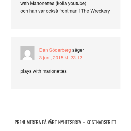
with Marionettes (kolla youtube)
och han var också frontman i The Wreckery
Dan Söderberg
säger
3 juni, 2015 kl. 23:12
plays with marionettes
Primärt
sidofält
PRENUMERERA PÅ VÅRT NYHETSBREV – KOSTNADSFRITT