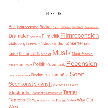
ETIKETTER
Bok
Böcker
Bokrecension
Deckare
Debaser
Dokumentär
Dans
Filmrecension
Dramaten
Filmkritik
ekonomi
indie
Konserter
Göteborg
Hårdrock
Konst
Hultsfred
Musik
Kulturpolitik
Musikfestival
Kultur
Medier
Recension
Politik
Popmusik
Musikvideo
Opera
Scen
samhälle
Rockmusik
recensioner
rock
skivnytt
Scenkonst
skivrecension
Spotify
Teater
Stockholm
Stockholms stadsteater
Teaterkritik
Way Out
tv
Video
Teaterrecension
TV-serie
West