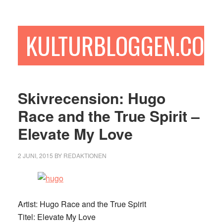
Hoppa
Hoppa
Hoppa
till
till
till
huvudinnehåll
det
sidfot
KULTURBLOGGEN.COM
primära
sidofältet
Skivrecension: Hugo
Race and the True Spirit –
Elevate My Love
2 JUNI, 2015
BY
REDAKTIONEN
Artist: Hugo Race and the True Spirit
Titel: Elevate My Love