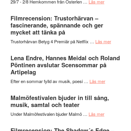
om
29/7 - 2/8 Hemkommen från Österlen …
Läs mer
en
Ystad
humoristisk
Sweden
Filmrecension: Trustorhärvan –
och
Jazz
fascinerande, spännande och ger
hjärtevarm
Festival
mycket att tänka på
lättsam
2026
kompott
om
Trustorhärvan Betyg 4 Premiär på Netflix …
Läs mer
–
Filmrecens
I
Trustorhä
Lena Endre, Hannes Meidal och Roland
Delvis
–
Pöntinen avslutar Scensommar på
bortom
fascineran
Artipelag
genrens
spännand
vidsträckta
om
Efter en sommar fylld av musik, poesi …
Läs mer
och
terräng
Lena
ger
Endre,
Malmöfestivalen bjuder in till sång,
mycket
Hannes
musik, samtal och teater
att
Meidal
tänka
om
Under Malmöfestivalen bjuder Malmö …
Läs mer
och
på
Malmöfestiva
Roland
bjuder
Filmrecension: The Shadow´s Edge –
Pöntinen