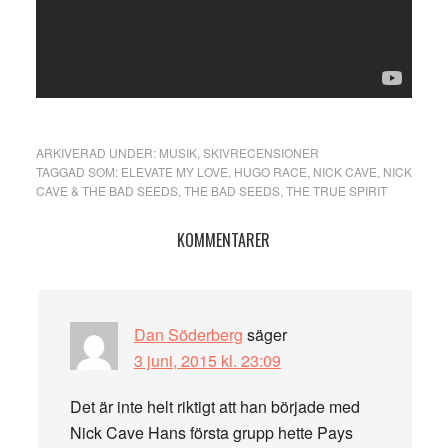
ARKIVERAD UNDER:
MUSIK
,
SKIVRECENSIONER
TAGGAD SOM:
ELEVATE MY LOVE
,
HUGO RACE
,
NICK CAVE
,
NICK
CAVE & THE BAD SEEDS
,
THE BAD SEEDS
,
THE TRUE SPIRIT
Läsarkommentarer
KOMMENTARER
Dan Söderberg
säger
3 juni, 2015 kl. 23:09
Det är inte helt riktigt att han började med
Nick Cave Hans första grupp hette Pays