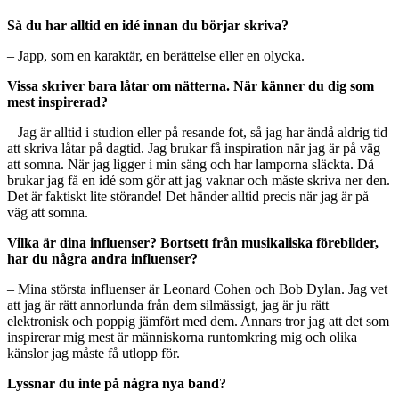
Så du har alltid en idé innan du börjar skriva?
– Japp, som en karaktär, en berättelse eller en olycka.
Vissa skriver bara låtar om nätterna. När känner du dig som
mest inspirerad?
– Jag är alltid i studion eller på resande fot, så jag har ändå aldrig tid
att skriva låtar på dagtid. Jag brukar få inspiration när jag är på väg
att somna. När jag ligger i min säng och har lamporna släckta. Då
brukar jag få en idé som gör att jag vaknar och måste skriva ner den.
Det är faktiskt lite störande! Det händer alltid precis när jag är på
väg att somna.
Vilka är dina influenser? Bortsett från musikaliska förebilder,
har du några andra influenser?
– Mina största influenser är Leonard Cohen och Bob Dylan. Jag vet
att jag är rätt annorlunda från dem silmässigt, jag är ju rätt
elektronisk och poppig jämfört med dem. Annars tror jag att det som
inspirerar mig mest är människorna runtomkring mig och olika
känslor jag måste få utlopp för.
Lyssnar du inte på några nya band?