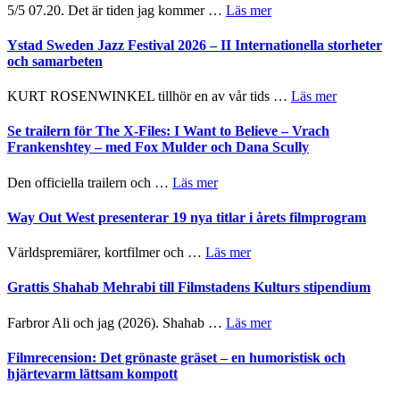
om
5/5 07.20. Det är tiden jag kommer …
Läs mer
Recension:
Håkan
Ystad Sweden Jazz Festival 2026 – II Internationella storheter
Hellström
och samarbeten
–
Huskvarna
om
KURT ROSENWINKEL tillhör en av vår tids …
Läs mer
Folkets
Ystad
Park
Sweden
Se trailern för The X-Files: I Want to Believe – Vrach
–
Jazz
Frankenshtey – med Fox Mulder och Dana Scully
en
Festival
helt
2026
om
Den officiella trailern och …
Läs mer
lysande
–
Se
kväll
II
trailern
Way Out West presenterar 19 nya titlar i årets filmprogram
Internatione
för
storheter
The
om
Världspremiärer, kortfilmer och …
Läs mer
och
X-
Way
samarbeten
Files:
Out
Grattis Shahab Mehrabi till Filmstadens Kulturs stipendium
I
West
Want
presenterar
om
Farbror Ali och jag (2026). Shahab …
Läs mer
to
19
Grattis
Believe
nya
Shahab
Filmrecension: Det grönaste gräset – en humoristisk och
–
titlar
Mehrabi
hjärtevarm lättsam kompott
Vrach
i
till
Frankenshtey
årets