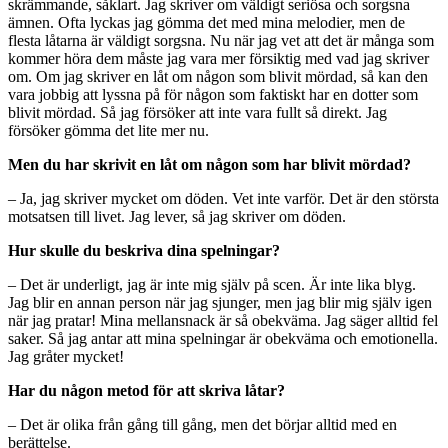
skrämmande, såklart. Jag skriver om väldigt seriösa och sorgsna
ämnen. Ofta lyckas jag gömma det med mina melodier, men de
flesta låtarna är väldigt sorgsna. Nu när jag vet att det är många som
kommer höra dem måste jag vara mer försiktig med vad jag skriver
om. Om jag skriver en låt om någon som blivit mördad, så kan den
vara jobbig att lyssna på för någon som faktiskt har en dotter som
blivit mördad. Så jag försöker att inte vara fullt så direkt. Jag
försöker gömma det lite mer nu.
Men du har skrivit en låt om någon som har blivit mördad?
– Ja, jag skriver mycket om döden. Vet inte varför. Det är den största
motsatsen till livet. Jag lever, så jag skriver om döden.
Hur skulle du beskriva dina spelningar?
– Det är underligt, jag är inte mig själv på scen. Är inte lika blyg.
Jag blir en annan person när jag sjunger, men jag blir mig själv igen
när jag pratar! Mina mellansnack är så obekväma. Jag säger alltid fel
saker. Så jag antar att mina spelningar är obekväma och emotionella.
Jag gråter mycket!
Har du någon metod för att skriva låtar?
– Det är olika från gång till gång, men det börjar alltid med en
berättelse.