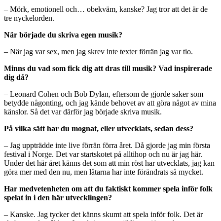
– Mörk, emotionell och… obekväm, kanske? Jag tror att det är de
tre nyckelorden.
När började du skriva egen musik?
– När jag var sex, men jag skrev inte texter förrän jag var tio.
Minns du vad som fick dig att dras till musik? Vad inspirerade
dig då?
– Leonard Cohen och Bob Dylan, eftersom de gjorde saker som
betydde någonting, och jag kände behovet av att göra något av mina
känslor. Så det var därför jag började skriva musik.
På vilka sätt har du mognat, eller utvecklats, sedan dess?
– Jag uppträdde inte live förrän förra året. Då gjorde jag min första
festival i Norge. Det var startskotet på alltihop och nu är jag här.
Under det här året känns det som att min röst har utvecklats, jag kan
göra mer med den nu, men låtarna har inte förändrats så mycket.
Har medvetenheten om att du faktiskt kommer spela inför folk
spelat in i den här utvecklingen?
– Kanske. Jag tycker det känns skumt att spela inför folk. Det är