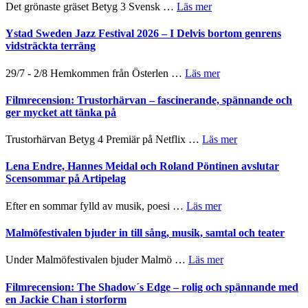
Filmstadens
–
om
Det grönaste gräset Betyg 3 Svensk …
Läs mer
filmprogram
Kulturs
med
Filmrecension:
stipendium
Fox
Det
Ystad Sweden Jazz Festival 2026 – I Delvis bortom genrens
Mulder
grönaste
vidsträckta terräng
och
gräset
Dana
–
om
29/7 - 2/8 Hemkommen från Österlen …
Läs mer
Scully
en
Ystad
humoristisk
Sweden
Filmrecension: Trustorhärvan – fascinerande, spännande och
och
Jazz
ger mycket att tänka på
hjärtevarm
Festival
lättsam
2026
om
Trustorhärvan Betyg 4 Premiär på Netflix …
Läs mer
kompott
–
Filmrecension:
I
Trustorhärvan
Lena Endre, Hannes Meidal och Roland Pöntinen avslutar
Delvis
–
Scensommar på Artipelag
bortom
fascinerande,
genrens
spännande
om
Efter en sommar fylld av musik, poesi …
Läs mer
vidsträckta
och
Lena
terräng
ger
Endre,
Malmöfestivalen bjuder in till sång, musik, samtal och teater
mycket
Hannes
att
Meidal
om
Under Malmöfestivalen bjuder Malmö …
Läs mer
tänka
och
Malmöfestivalen
på
Roland
bjuder
Filmrecension: The Shadow´s Edge – rolig och spännande med
Pöntinen
in
en Jackie Chan i storform
avslutar