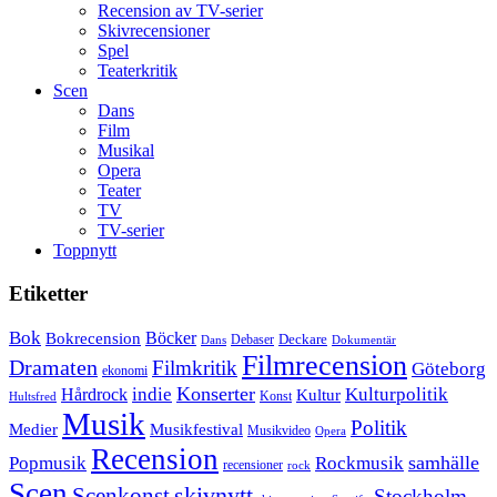
Recension av TV-serier
Skivrecensioner
Spel
Teaterkritik
Scen
Dans
Film
Musikal
Opera
Teater
TV
TV-serier
Toppnytt
Etiketter
Bok
Bokrecension
Böcker
Deckare
Debaser
Dokumentär
Dans
Filmrecension
Dramaten
Filmkritik
Göteborg
ekonomi
Konserter
Hårdrock
indie
Kulturpolitik
Kultur
Konst
Hultsfred
Musik
Politik
Musikfestival
Medier
Musikvideo
Opera
Recension
samhälle
Popmusik
Rockmusik
recensioner
rock
Scen
skivnytt
Scenkonst
Stockholm