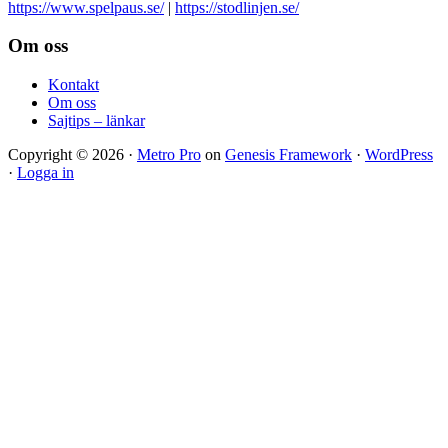
https://www.spelpaus.se/
|
https://stodlinjen.se/
Footer
Om oss
Kontakt
Om oss
Sajtips – länkar
Copyright © 2026 ·
Metro Pro
on
Genesis Framework
·
WordPress
·
Logga in