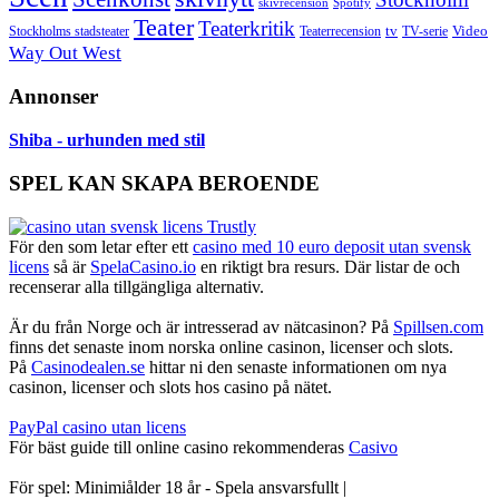
skivrecension
Spotify
Teater
Teaterkritik
Video
Stockholms stadsteater
tv
Teaterrecension
TV-serie
Way Out West
Annonser
Shiba - urhunden med stil
SPEL KAN SKAPA BEROENDE
För den som letar efter ett
casino med 10 euro deposit utan svensk
licens
så är
SpelaCasino.io
en riktigt bra resurs. Där listar de och
recenserar alla tillgängliga alternativ.
Är du från Norge och är intresserad av nätcasinon? På
Spillsen.com
finns det senaste inom norska online casinon, licenser och slots.
På
Casinodealen.se
hittar ni den senaste informationen om nya
casinon, licenser och slots hos casino på nätet.
PayPal casino utan licens
För bäst guide till online casino rekommenderas
Casivo
För spel: Minimiålder 18 år - Spela ansvarsfullt |