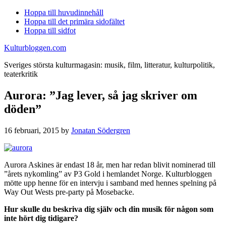
Hoppa till huvudinnehåll
Hoppa till det primära sidofältet
Hoppa till sidfot
Kulturbloggen.com
Sveriges största kulturmagasin: musik, film, litteratur, kulturpolitik,
teaterkritik
Aurora: ”Jag lever, så jag skriver om
döden”
16 februari, 2015
by
Jonatan Södergren
Aurora Askines är endast 18 år, men har redan blivit nominerad till
”årets nykomling” av P3 Gold i hemlandet Norge. Kulturbloggen
mötte upp henne för en intervju i samband med hennes spelning på
Way Out Wests pre-party på Mosebacke.
Hur skulle du beskriva dig själv och din musik för någon som
inte hört dig tidigare?