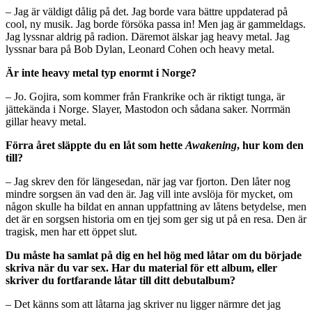
– Jag är väldigt dålig på det. Jag borde vara bättre uppdaterad på
cool, ny musik. Jag borde försöka passa in! Men jag är gammeldags.
Jag lyssnar aldrig på radion. Däremot älskar jag heavy metal. Jag
lyssnar bara på Bob Dylan, Leonard Cohen och heavy metal.
Är inte heavy metal typ enormt i Norge?
– Jo. Gojira, som kommer från Frankrike och är riktigt tunga, är
jättekända i Norge. Slayer, Mastodon och sådana saker. Norrmän
gillar heavy metal.
Förra året släppte du en låt som hette
Awakening
, hur kom den
till?
– Jag skrev den för längesedan, när jag var fjorton. Den låter nog
mindre sorgsen än vad den är. Jag vill inte avslöja för mycket, om
någon skulle ha bildat en annan uppfattning av låtens betydelse, men
det är en sorgsen historia om en tjej som ger sig ut på en resa. Den är
tragisk, men har ett öppet slut.
Du måste ha samlat på dig en hel hög med låtar om du började
skriva när du var sex. Har du material för ett album, eller
skriver du fortfarande låtar till ditt debutalbum?
– Det känns som att låtarna jag skriver nu ligger närmre det jag