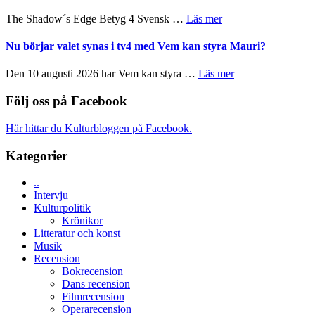
till
Scensommar
sång,
om
The Shadow´s Edge Betyg 4 Svensk …
Läs mer
på
musik,
Filmrecension:
Artipelag
samtal
The
Nu börjar valet synas i tv4 med Vem kan styra Mauri?
och
Shadow
teater
´s
om
Den 10 augusti 2026 har Vem kan styra …
Läs mer
Edge
Nu
–
börjar
Följ oss på Facebook
rolig
valet
och
synas
Här hittar du Kulturbloggen på Facebook.
spännande
i
med
tv4
Kategorier
en
med
Jackie
Vem
Chan
..
kan
i
Intervju
styra
storform
Kulturpolitik
Mauri?
Krönikor
Litteratur och konst
Musik
Recension
Bokrecension
Dans recension
Filmrecension
Operarecension