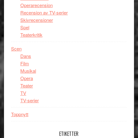
Operarecension
Recension av TV-serier
Skivrecensioner
Spel
Teaterkritik
Scen
Dans
Film
Musikal
Opera
Teater
TV
TV-serier
Toppnytt
ETIKETTER