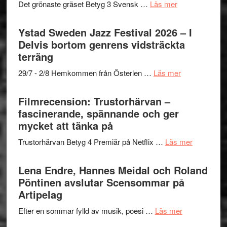
med
om
Det grönaste gräset Betyg 3 Svensk …
Läs mer
Kulturs
Fox
Filmrecension:
stipendium
Mulder
Det
Ystad Sweden Jazz Festival 2026 – I
och
grönaste
Delvis bortom genrens vidsträckta
Dana
gräset
terräng
Scully
–
om
29/7 - 2/8 Hemkommen från Österlen …
Läs mer
en
Ystad
humoristisk
Sweden
Filmrecension: Trustorhärvan –
och
Jazz
fascinerande, spännande och ger
hjärtevarm
Festival
mycket att tänka på
lättsam
2026
kompott
om
Trustorhärvan Betyg 4 Premiär på Netflix …
Läs mer
–
Filmrecens
I
Trustorhä
Lena Endre, Hannes Meidal och Roland
Delvis
–
Pöntinen avslutar Scensommar på
bortom
fascineran
Artipelag
genrens
spännand
vidsträckta
om
Efter en sommar fylld av musik, poesi …
Läs mer
och
terräng
Lena
ger