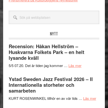
Sök
på
webbplatsen
NYTT
Recension: Håkan Hellström –
Huskvarna Folkets Park – en helt
lysande kväll
om
5/5 07.20. Det är tiden jag kommer …
Läs mer
Recension:
Håkan
Ystad Sweden Jazz Festival 2026 – II
Hellström
Internationella storheter och
–
samarbeten
Huskvarna
om
KURT ROSENWINKEL tillhör en av vår tids …
Läs mer
Folkets
Ystad
Park