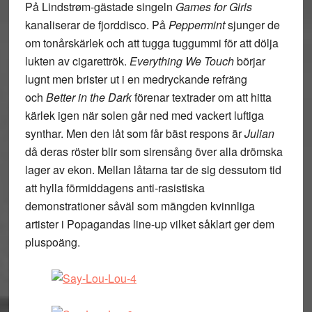
På Lindstrøm-gästade singeln
Games for Girls
kanaliserar de fjorddisco. På
Peppermint
sjunger de
om tonårskärlek och att tugga tuggummi för att dölja
lukten av cigarettrök.
Everything We Touch
börjar
lugnt men brister ut i en medryckande refräng
och
Better in the Dark
förenar textrader om att hitta
kärlek igen när solen går ned med vackert luftiga
synthar. Men den låt som får bäst respons är
Julian
då deras röster blir som sirensång över alla drömska
lager av ekon. Mellan låtarna tar de sig dessutom tid
att hylla förmiddagens anti-rasistiska
demonstrationer såväl som mängden kvinnliga
artister i Popagandas line-up vilket såklart ger dem
pluspoäng.