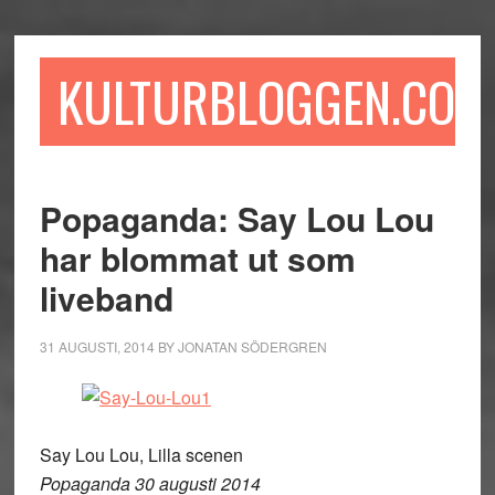
Hoppa
Hoppa
Hoppa
till
till
till
huvudinnehåll
det
sidfot
KULTURBLOGGEN.COM
primära
sidofältet
Popaganda: Say Lou Lou
har blommat ut som
liveband
31 AUGUSTI, 2014
BY
JONATAN SÖDERGREN
Say Lou Lou, Lilla scenen
Popaganda 30 augusti 2014