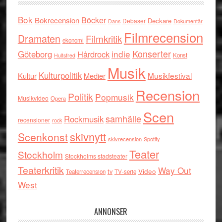
Bok
Böcker
Bokrecension
Deckare
Debaser
Dokumentär
Dans
Filmrecension
Dramaten
Filmkritik
ekonomi
indie
Konserter
Göteborg
Hårdrock
Konst
Hultsfred
Musik
Kulturpolitik
Musikfestival
Kultur
Medier
Recension
Politik
Popmusik
Musikvideo
Opera
Scen
samhälle
Rockmusik
recensioner
rock
skivnytt
Scenkonst
skivrecension
Spotify
Teater
Stockholm
Stockholms stadsteater
Teaterkritik
Way Out
tv
Video
Teaterrecension
TV-serie
West
ANNONSER