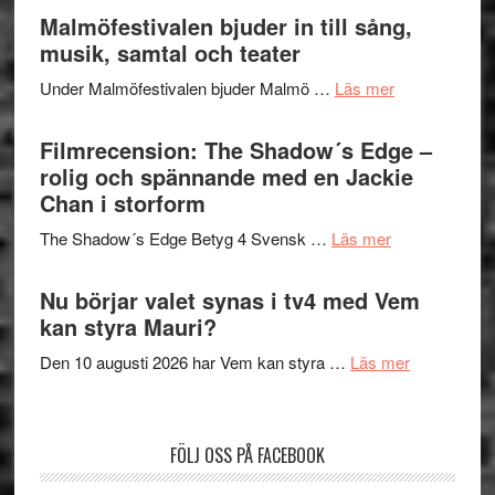
Endre,
Malmöfestivalen bjuder in till sång,
mycket
Hannes
musik, samtal och teater
att
Meidal
tänka
om
Under Malmöfestivalen bjuder Malmö …
Läs mer
och
på
Malmöfestiva
Roland
bjuder
Filmrecension: The Shadow´s Edge –
Pöntinen
in
rolig och spännande med en Jackie
avslutar
till
Chan i storform
Scensommar
sång,
på
om
The Shadow´s Edge Betyg 4 Svensk …
Läs mer
musik,
Artipelag
Filmrecension
samtal
The
Nu börjar valet synas i tv4 med Vem
och
Shadow
kan styra Mauri?
teater
´s
om
Den 10 augusti 2026 har Vem kan styra …
Läs mer
Edge
Nu
–
börjar
rolig
valet
och
FÖLJ OSS PÅ FACEBOOK
synas
spännande
i