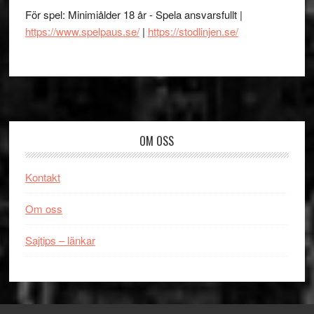
För spel: Minimiålder 18 år - Spela ansvarsfullt |
https://www.spelpaus.se/
|
https://stodlinjen.se/
Footer
OM OSS
Kontakt
Om oss
Sajtips – länkar