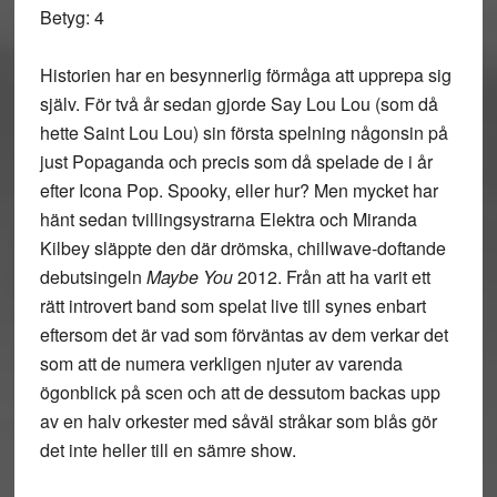
Betyg: 4
Historien har en besynnerlig förmåga att upprepa sig
själv. För två år sedan gjorde Say Lou Lou (som då
hette Saint Lou Lou) sin första spelning någonsin på
just Popaganda och precis som då spelade de i år
efter Icona Pop. Spooky, eller hur? Men mycket har
hänt sedan tvillingsystrarna Elektra och Miranda
Kilbey släppte den där drömska, chillwave-doftande
debutsingeln
Maybe You
2012. Från att ha varit ett
rätt introvert band som spelat live till synes enbart
eftersom det är vad som förväntas av dem verkar det
som att de numera verkligen njuter av varenda
ögonblick på scen och att de dessutom backas upp
av en halv orkester med såväl stråkar som blås gör
det inte heller till en sämre show.