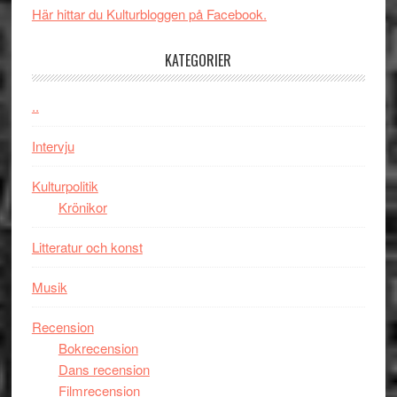
med
Här hittar du Kulturbloggen på Facebook.
tv4
en
med
Jackie
KATEGORIER
Vem
Chan
kan
i
styra
..
storform
Mauri?
Intervju
Kulturpolitik
Krönikor
Litteratur och konst
Musik
Recension
Bokrecension
Dans recension
Filmrecension