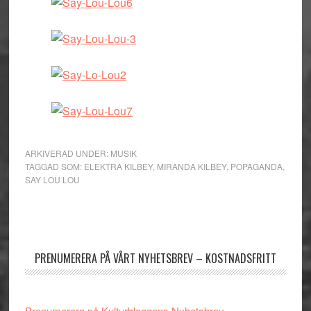
ARKIVERAD UNDER:
MUSIK
TAGGAD SOM:
ELEKTRA KILBEY
,
MIRANDA KILBEY
,
POPAGANDA
,
SAY LOU LOU
Primärt
sidofält
PRENUMERERA PÅ VÅRT NYHETSBREV – KOSTNADSFRITT
Prenumerera på Kulturbloggens Nyhetsbrev