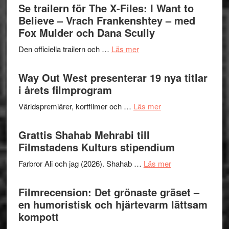
Swede
Se trailern för The X-Files: I Want to
–
Jazz
Believe – Vrach Frankenshtey – med
en
Festiva
Fox Mulder och Dana Scully
helt
2026
lysande
om
Den officiella trailern och …
Läs mer
–
kväll
Se
II
trailern
Way Out West presenterar 19 nya titlar
Internat
för
i årets filmprogram
storhet
The
och
om
Världspremiärer, kortfilmer och …
Läs mer
X-
samarb
Way
Files:
Out
Grattis Shahab Mehrabi till
I
West
Filmstadens Kulturs stipendium
Want
presenterar
to
om
Farbror Ali och jag (2026). Shahab …
Läs mer
19
Believe
Grattis
nya
–
Shahab
Filmrecension: Det grönaste gräset –
titlar
Vrach
Mehrabi
en humoristisk och hjärtevarm lättsam
i
Frankenshtey
till
kompott
årets
–
Filmstadens
filmprogram