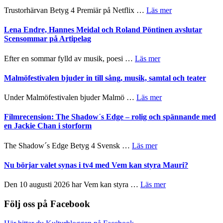
lättsam
2026
om
Trustorhärvan Betyg 4 Premiär på Netflix …
Läs mer
kompott
–
Filmrecension:
I
Trustorhärvan
Lena Endre, Hannes Meidal och Roland Pöntinen avslutar
Delvis
–
Scensommar på Artipelag
bortom
fascinerande,
genrens
spännande
om
Efter en sommar fylld av musik, poesi …
Läs mer
vidsträckta
och
Lena
terräng
ger
Endre,
Malmöfestivalen bjuder in till sång, musik, samtal och teater
mycket
Hannes
att
Meidal
om
Under Malmöfestivalen bjuder Malmö …
Läs mer
tänka
och
Malmöfestivalen
på
Roland
bjuder
Filmrecension: The Shadow´s Edge – rolig och spännande med
Pöntinen
in
en Jackie Chan i storform
avslutar
till
Scensommar
sång,
om
The Shadow´s Edge Betyg 4 Svensk …
Läs mer
på
musik,
Filmrecension:
Artipelag
samtal
The
Nu börjar valet synas i tv4 med Vem kan styra Mauri?
och
Shadow
teater
´s
om
Den 10 augusti 2026 har Vem kan styra …
Läs mer
Edge
Nu
–
börjar
Följ oss på Facebook
rolig
valet
och
synas