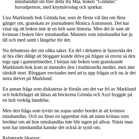
misshandlat sin före detta fru Mia, boken ”Gömdas”
huvudperson, med knytnävsslag och sparkar.
Liza Marklunds bok Gömda har, som de flesta väl läst om flera
gånger om, granskats av journalisten Monica Antonsson. Det har
visat sig att boken inte är en helt sann historia. Men det är sant att
kvinnan i boken blev misshandlat. Mannen som misshandlat har ju
till och med suttit i fängelse för det.
Nu debatteras det om olika saker. En del i debatten är huruvida det
är bra eller dåligt att bloggare kunde driva på frågan så envist så den
togs upp i gammelmedier, I början när boken som granskande
Marklunds-bok kom ut nämndes den i traditionella medier, men inte
särskilt stort. Bloggare envisades med att ta upp frågan och nu är det
stora drevet på Marklund.
En annan fråga som diskuteras är förstås om det var fel av Marklund
och bokförlaget att låtsas att böckerna Gömda och Asyl byggde på
en helt verklig händelse.
Men den fråga som tyvärr nu sopas under bordet är att kvinnor
misshandlas. Och nu finns en uppenbar risk att nästa kvinna som
berättar om att hon misshandlas inte blir tagen på allvar. Nästa man
som har misshandlat kanske det också är synd om.
Relaterade bloggar: