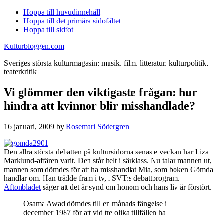
Hoppa till huvudinnehåll
Hoppa till det primära sidofältet
Hoppa till sidfot
Kulturbloggen.com
Sveriges största kulturmagasin: musik, film, litteratur, kulturpolitik,
teaterkritik
Vi glömmer den viktigaste frågan: hur
hindra att kvinnor blir misshandlade?
16 januari, 2009
by
Rosemari Södergren
Den allra största debatten på kultursidorna senaste veckan har Liza
Marklund-affären varit. Den står helt i särklass. Nu talar mannen ut,
mannen som dömdes för att ha misshandlat Mia, som boken Gömda
handlar om. Han trädde fram i tv, i SVT:s debattprogram.
Aftonbladet
säger att det är synd om honom och hans liv är förstört.
Osama Awad dömdes till en månads fängelse i
december 1987 för att vid tre olika tillfällen ha