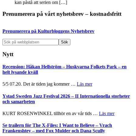
kan påstå att serien om […]
Primärt
Prenumerera på vårt nyhetsbrev – kostnadsfritt
sidofält
Prenumerera på Kulturbloggens Nyhetsbrev
Sök
på
webbplatsen
Nytt
Recension: Håkan Hellström – Huskvarna Folkets Park – en
helt lysande kväll
om
5/5 07.20. Det är tiden jag kommer …
Läs mer
Recension:
Håkan
Ystad Sweden Jazz Festival 2026 – II Internationella storheter
Hellström
och samarbeten
–
Huskvarna
om
KURT ROSENWINKEL tillhör en av vår tids …
Läs mer
Folkets
Ystad
Park
Sweden
Se trailern för The X-Files: I Want to Believe – Vrach
–
Jazz
Frankenshtey – med Fox Mulder och Dana Scully
en
Festival