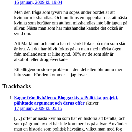
16 januari, 2009 kl. 19:04
Men den fråga som tyvärr nu sopas under bordet är att
kvinnor misshandlas. Och nu finns en uppenbar risk att nästa
kvinna som berättar om att hon misshandlas inte blir tagen på
allvar. Nästa man som har misshandlat kanske det också är
synd om.
Att Marklund och andra har ett starkt fokus på män som slår
är bra. Att det har blivit fokus på en man med mörka ögen
från mellanöstern är liiite synd. 80% av de som slår är
alkohol- eller drogpåverkade.
Ett alltigenom större problem – den debatten blir ännu mer
intressant. För den kommer… jag lovar
Trackbacks
Sagor från livbåten » Bloggarkiv » Politiska projekt,
påhittade argument och deras offer
skriver:
17 januari, 2009 kl. 05:15
[…] offer är nästa kvinna som har en historia att berätta, och
som på grund av det här inte kommer tas på allvar. Använder
man en historia som politisk hävstång, vilket man med fog