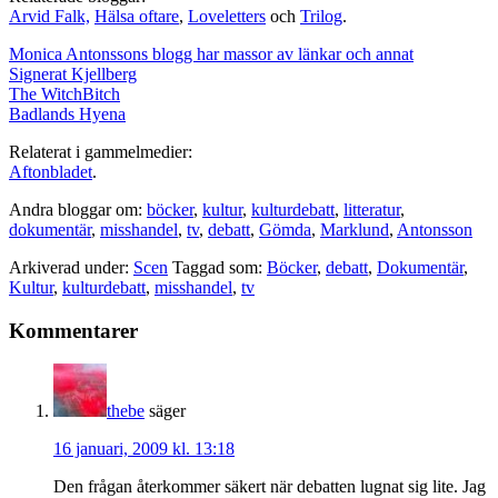
Arvid Falk,
Hälsa oftare
,
Loveletters
och
Trilog
.
Monica Antonssons blogg har massor av länkar och annat
Signerat Kjellberg
The WitchBitch
Badlands Hyena
Relaterat i gammelmedier:
Aftonbladet
.
Andra bloggar om:
böcker
,
kultur
,
kulturdebatt
,
litteratur
,
dokumentär
,
misshandel
,
tv
,
debatt
,
Gömda
,
Marklund
,
Antonsson
Arkiverad under:
Scen
Taggad som:
Böcker
,
debatt
,
Dokumentär
,
Kultur
,
kulturdebatt
,
misshandel
,
tv
Läsarkommentarer
Kommentarer
thebe
säger
16 januari, 2009 kl. 13:18
Den frågan återkommer säkert när debatten lugnat sig lite. Jag