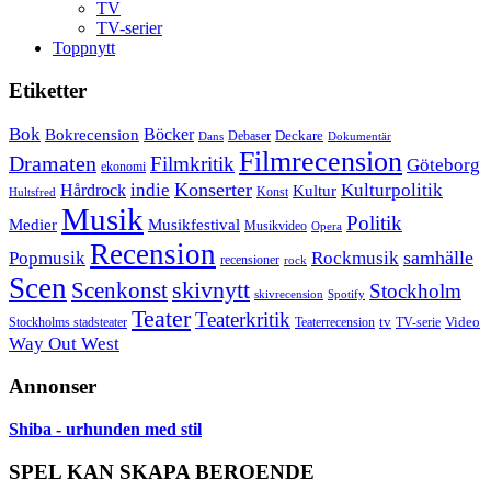
TV
TV-serier
Toppnytt
Etiketter
Bok
Bokrecension
Böcker
Deckare
Debaser
Dokumentär
Dans
Filmrecension
Dramaten
Filmkritik
Göteborg
ekonomi
Konserter
Hårdrock
indie
Kulturpolitik
Kultur
Konst
Hultsfred
Musik
Politik
Musikfestival
Medier
Musikvideo
Opera
Recension
samhälle
Popmusik
Rockmusik
recensioner
rock
Scen
skivnytt
Scenkonst
Stockholm
skivrecension
Spotify
Teater
Teaterkritik
Video
Stockholms stadsteater
tv
Teaterrecension
TV-serie
Way Out West
Annonser
Shiba - urhunden med stil
SPEL KAN SKAPA BEROENDE