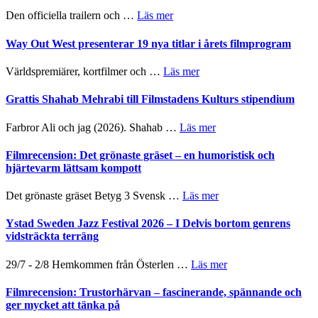
helt
2026
om
Den officiella trailern och …
Läs mer
lysande
–
Se
kväll
II
trailern
Way Out West presenterar 19 nya titlar i årets filmprogram
Internatione
för
storheter
The
om
Världspremiärer, kortfilmer och …
Läs mer
och
X-
Way
samarbeten
Files:
Out
Grattis Shahab Mehrabi till Filmstadens Kulturs stipendium
I
West
Want
presenterar
om
Farbror Ali och jag (2026). Shahab …
Läs mer
to
19
Grattis
Believe
nya
Shahab
Filmrecension: Det grönaste gräset – en humoristisk och
–
titlar
Mehrabi
hjärtevarm lättsam kompott
Vrach
i
till
Frankenshtey
årets
Filmstadens
–
om
Det grönaste gräset Betyg 3 Svensk …
Läs mer
filmprogram
Kulturs
med
Filmrecension:
stipendium
Fox
Det
Ystad Sweden Jazz Festival 2026 – I Delvis bortom genrens
Mulder
grönaste
vidsträckta terräng
och
gräset
Dana
–
om
29/7 - 2/8 Hemkommen från Österlen …
Läs mer
Scully
en
Ystad
humoristisk
Sweden
Filmrecension: Trustorhärvan – fascinerande, spännande och
och
Jazz
ger mycket att tänka på
hjärtevarm
Festival