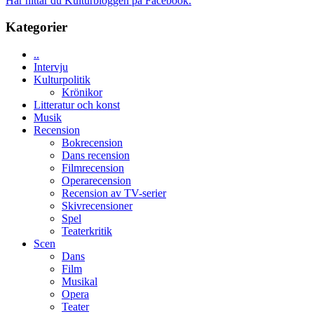
Här hittar du Kulturbloggen på Facebook.
spännande
i
med
tv4
Kategorier
en
med
Jackie
Vem
Chan
..
kan
i
Intervju
styra
storform
Kulturpolitik
Mauri?
Krönikor
Litteratur och konst
Musik
Recension
Bokrecension
Dans recension
Filmrecension
Operarecension
Recension av TV-serier
Skivrecensioner
Spel
Teaterkritik
Scen
Dans
Film
Musikal
Opera
Teater