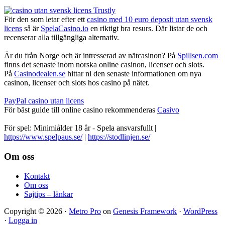
För den som letar efter ett
casino med 10 euro deposit utan svensk
licens
så är
SpelaCasino.io
en riktigt bra resurs. Där listar de och
recenserar alla tillgängliga alternativ.
Är du från Norge och är intresserad av nätcasinon? På
Spillsen.com
finns det senaste inom norska online casinon, licenser och slots.
På
Casinodealen.se
hittar ni den senaste informationen om nya
casinon, licenser och slots hos casino på nätet.
PayPal casino utan licens
För bäst guide till online casino rekommenderas
Casivo
För spel: Minimiålder 18 år - Spela ansvarsfullt |
https://www.spelpaus.se/
|
https://stodlinjen.se/
Footer
Om oss
Kontakt
Om oss
Sajtips – länkar
Copyright © 2026 ·
Metro Pro
on
Genesis Framework
·
WordPress
·
Logga in