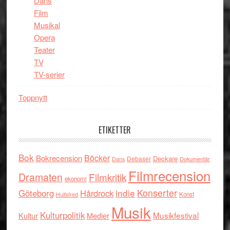
Dans
Film
Musikal
Opera
Teater
TV
TV-serier
Toppnytt
ETIKETTER
Bok
Böcker
Bokrecension
Deckare
Debaser
Dokumentär
Dans
Filmrecension
Dramaten
Filmkritik
ekonomi
indie
Konserter
Göteborg
Hårdrock
Konst
Hultsfred
Musik
Kulturpolitik
Musikfestival
Kultur
Medier