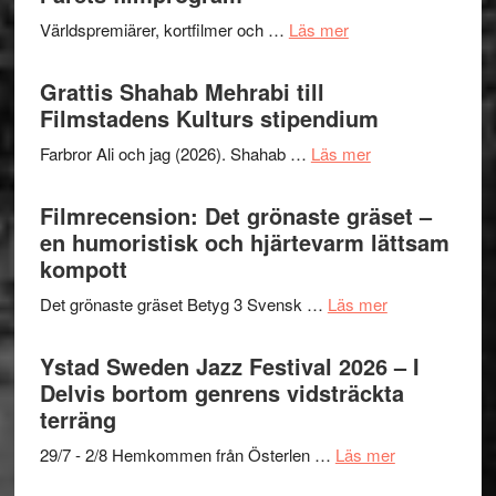
The
och
om
Världspremiärer, kortfilmer och …
Läs mer
X-
samarb
Way
Files:
Out
Grattis Shahab Mehrabi till
I
West
Filmstadens Kulturs stipendium
Want
presenterar
to
om
Farbror Ali och jag (2026). Shahab …
Läs mer
19
Believe
Grattis
nya
–
Shahab
Filmrecension: Det grönaste gräset –
titlar
Vrach
Mehrabi
en humoristisk och hjärtevarm lättsam
i
Frankenshtey
till
kompott
årets
–
Filmstadens
filmprogram
med
om
Det grönaste gräset Betyg 3 Svensk …
Läs mer
Kulturs
Fox
Filmrecension:
stipendium
Mulder
Det
Ystad Sweden Jazz Festival 2026 – I
och
grönaste
Delvis bortom genrens vidsträckta
Dana
gräset
terräng
Scully
–
om
29/7 - 2/8 Hemkommen från Österlen …
Läs mer
en
Ystad
humoristisk