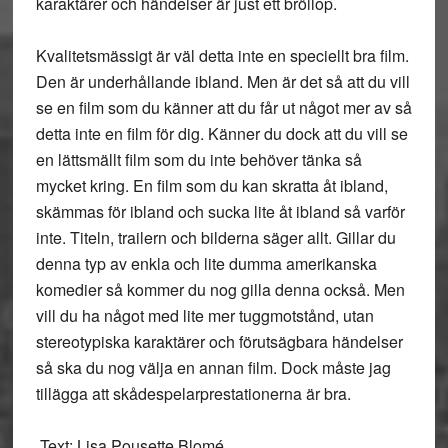
karaktärer och händelser är just ett bröllop.
Kvalitetsmässigt är väl detta inte en speciellt bra film.
Den är underhållande ibland. Men är det så att du vill
se en film som du känner att du får ut något mer av så
detta inte en film för dig. Känner du dock att du vill se
en lättsmällt film som du inte behöver tänka så
mycket kring. En film som du kan skratta åt ibland,
skämmas för ibland och sucka lite åt ibland så varför
inte. Titeln, trailern och bilderna säger allt. Gillar du
denna typ av enkla och lite dumma amerikanska
komedier så kommer du nog gilla denna också. Men
vill du ha något med lite mer tuggmotstånd, utan
stereotypiska karaktärer och förutsägbara händelser
så ska du nog välja en annan film. Dock måste jag
tillägga att skådespelarprestationerna är bra.
Text: Lisa Pousette Blomé