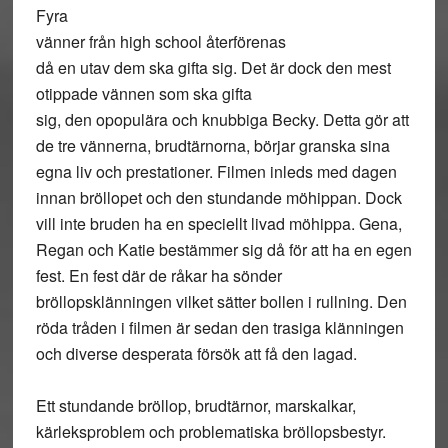
Fyra
vänner från high school återförenas
då en utav dem ska gifta sig. Det är dock den mest
otippade vännen som ska gifta
sig, den opopulära och knubbiga Becky. Detta gör att
de tre vännerna, brudtärnorna, börjar granska sina
egna liv och prestationer. Filmen inleds med dagen
innan bröllopet och den stundande möhippan. Dock
vill inte bruden ha en speciellt livad möhippa. Gena,
Regan och Katie bestämmer sig då för att ha en egen
fest. En fest där de råkar ha sönder
bröllopsklänningen vilket sätter bollen i rullning. Den
röda tråden i filmen är sedan den trasiga klänningen
och diverse desperata försök att få den lagad.
Ett stundande bröllop, brudtärnor, marskalkar,
kärleksproblem och problematiska bröllopsbestyr.