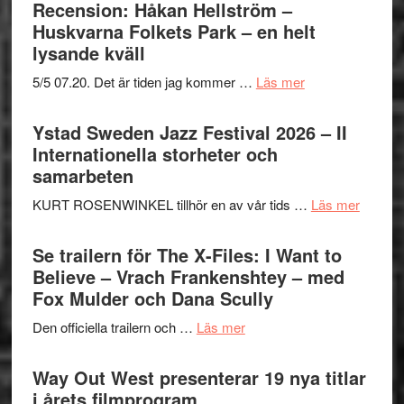
Recension: Håkan Hellström –
Huskvarna Folkets Park – en helt
lysande kväll
om
5/5 07.20. Det är tiden jag kommer …
Läs mer
Recension:
Håkan
Ystad Sweden Jazz Festival 2026 – II
Hellström
Internationella storheter och
–
samarbeten
Huskvarna
om
KURT ROSENWINKEL tillhör en av vår tids …
Läs mer
Folkets
Ystad
Park
Swede
Se trailern för The X-Files: I Want to
–
Jazz
Believe – Vrach Frankenshtey – med
en
Festiva
Fox Mulder och Dana Scully
helt
2026
lysande
om
Den officiella trailern och …
Läs mer
–
kväll
Se
II
trailern
Way Out West presenterar 19 nya titlar
Internat
för
i årets filmprogram
storhet