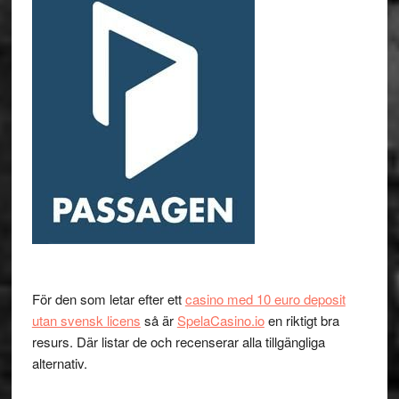
För den som letar efter ett
casino med 10 euro deposit
utan svensk licens
så är
SpelaCasino.io
en riktigt bra
resurs. Där listar de och recenserar alla tillgängliga
alternativ.