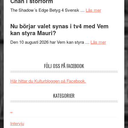
Chan i storform
Scensommar
sång,
på
om
The Shadow´s Edge Betyg 4 Svensk …
Läs mer
musik,
Artipelag
Filmrecension
samtal
The
Nu börjar valet synas i tv4 med Vem
och
Shadow
kan styra Mauri?
teater
´s
om
Den 10 augusti 2026 har Vem kan styra …
Läs mer
Edge
Nu
–
börjar
rolig
valet
och
FÖLJ OSS PÅ FACEBOOK
synas
spännande
i
med
Här hittar du Kulturbloggen på Facebook.
tv4
en
med
Jackie
KATEGORIER
Vem
Chan
kan
i
styra
..
storform
Mauri?
Intervju