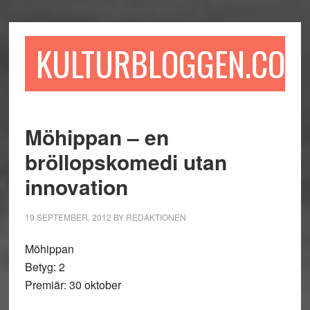
Hoppa
Hoppa
Hoppa
till
till
till
huvudinnehåll
det
sidfot
KULTURBLOGGEN.COM
primära
sidofältet
Möhippan – en
bröllopskomedi utan
innovation
19 SEPTEMBER, 2012
BY
REDAKTIONEN
Möhippan
Betyg: 2
Premiär: 30 oktober