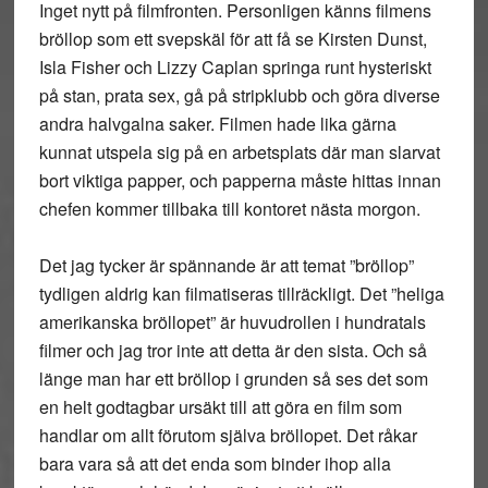
Inget nytt på filmfronten. Personligen känns filmens
bröllop som ett svepskäl för att få se Kirsten Dunst,
Isla Fisher och Lizzy Caplan springa runt hysteriskt
på stan, prata sex, gå på stripklubb och göra diverse
andra halvgalna saker. Filmen hade lika gärna
kunnat utspela sig på en arbetsplats där man slarvat
bort viktiga papper, och papperna måste hittas innan
chefen kommer tillbaka till kontoret nästa morgon.
Det jag tycker är spännande är att temat ”bröllop”
tydligen aldrig kan filmatiseras tillräckligt. Det ”heliga
amerikanska bröllopet” är huvudrollen i hundratals
filmer och jag tror inte att detta är den sista. Och så
länge man har ett bröllop i grunden så ses det som
en helt godtagbar ursäkt till att göra en film som
handlar om allt förutom själva bröllopet. Det råkar
bara vara så att det enda som binder ihop alla