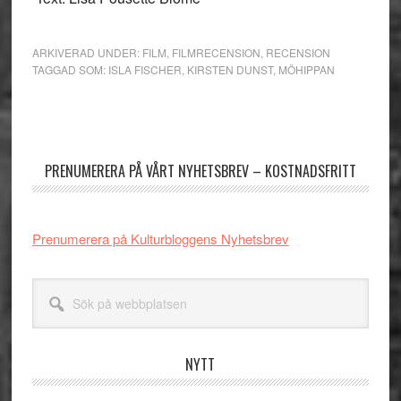
ARKIVERAD UNDER:
FILM
,
FILMRECENSION
,
RECENSION
TAGGAD SOM:
ISLA FISCHER
,
KIRSTEN DUNST
,
MÖHIPPAN
Primärt
sidofält
PRENUMERERA PÅ VÅRT NYHETSBREV – KOSTNADSFRITT
Prenumerera på Kulturbloggens Nyhetsbrev
Sök
på
webbplatsen
NYTT