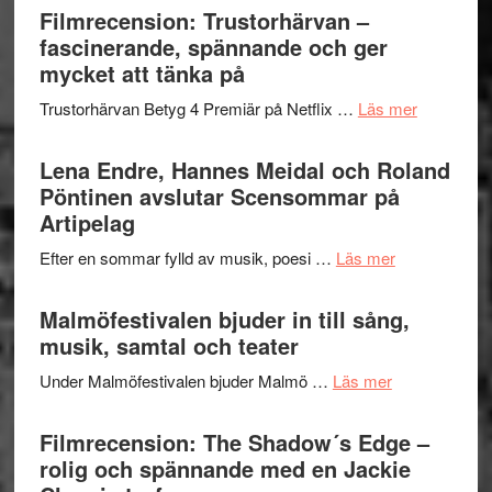
Sweden
Filmrecension: Trustorhärvan –
och
Jazz
fascinerande, spännande och ger
hjärtevarm
Festival
mycket att tänka på
lättsam
2026
kompott
om
Trustorhärvan Betyg 4 Premiär på Netflix …
Läs mer
–
Filmrecens
I
Trustorhä
Lena Endre, Hannes Meidal och Roland
Delvis
–
Pöntinen avslutar Scensommar på
bortom
fascineran
Artipelag
genrens
spännand
vidsträckta
om
Efter en sommar fylld av musik, poesi …
Läs mer
och
terräng
Lena
ger
Endre,
Malmöfestivalen bjuder in till sång,
mycket
Hannes
musik, samtal och teater
att
Meidal
tänka
om
Under Malmöfestivalen bjuder Malmö …
Läs mer
och
på
Malmöfestiva
Roland
bjuder
Filmrecension: The Shadow´s Edge –
Pöntinen
in
rolig och spännande med en Jackie
avslutar
till