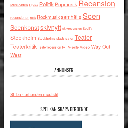
Recension
Politik
Popmusik
Musikvideo
Opera
Scen
samhälle
Rockmusik
recensioner
rock
skivnytt
Scenkonst
skivrecension
Spotify
Teater
Stockholm
Stockholms stadsteater
Teaterkritik
Way Out
tv
Video
Teaterrecension
TV-serie
West
ANNONSER
Shiba - urhunden med stil
SPEL KAN SKAPA BEROENDE