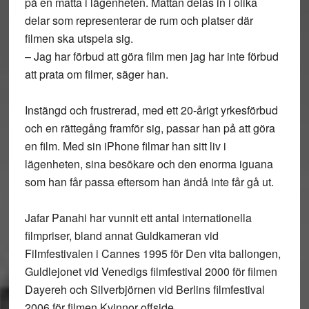
på en matta i lägenheten. Mattan delas in i olika
delar som representerar de rum och platser där
filmen ska utspela sig.
– Jag har förbud att göra film men jag har inte förbud
att prata om filmer, säger han.
Instängd och frustrerad, med ett 20-årigt yrkesförbud
och en rättegång framför sig, passar han på att göra
en film. Med sin iPhone filmar han sitt liv i
lägenheten, sina besökare och den enorma iguana
som han får passa eftersom han ändå inte får gå ut.
Jafar Panahi har vunnit ett antal internationella
filmpriser, bland annat Guldkameran vid
Filmfestivalen i Cannes 1995 för Den vita ballongen,
Guldlejonet vid Venedigs filmfestival 2000 för filmen
Dayereh och Silverbjörnen vid Berlins filmfestival
2006 för filmen Kvinnor offside.