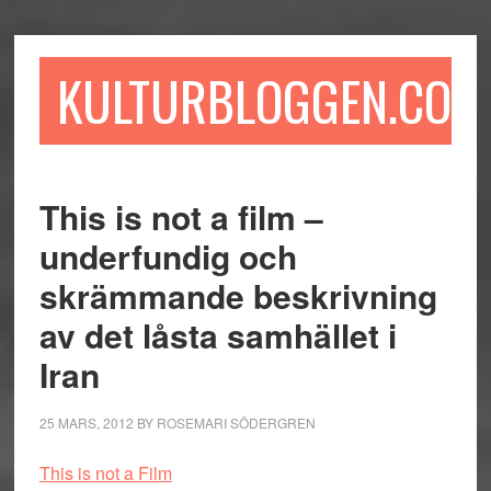
Hoppa
Hoppa
Hoppa
till
till
till
huvudinnehåll
det
sidfot
KULTURBLOGGEN.COM
primära
sidofältet
This is not a film –
underfundig och
skrämmande beskrivning
av det låsta samhället i
Iran
25 MARS, 2012
BY
ROSEMARI SÖDERGREN
This is not a Film