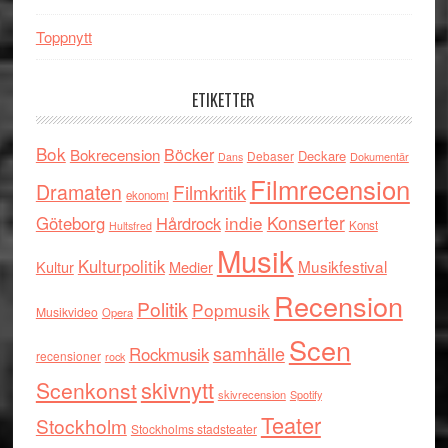
Toppnytt
ETIKETTER
Bok
Böcker
Bokrecension
Deckare
Debaser
Dokumentär
Dans
Filmrecension
Dramaten
Filmkritik
ekonomi
indie
Konserter
Göteborg
Hårdrock
Konst
Hultsfred
Musik
Kulturpolitik
Musikfestival
Kultur
Medier
Recension
Politik
Popmusik
Musikvideo
Opera
Scen
samhälle
Rockmusik
recensioner
rock
skivnytt
Scenkonst
skivrecension
Spotify
Teater
Stockholm
Stockholms stadsteater