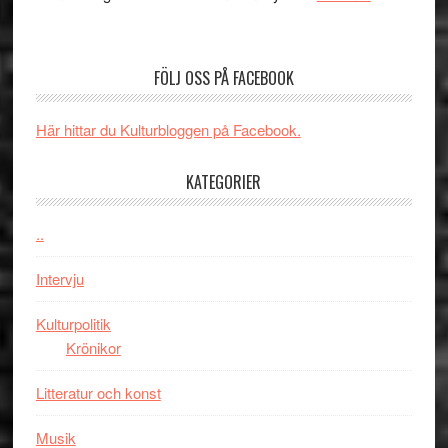
Edge
Nu
–
börjar
rolig
valet
och
FÖLJ OSS PÅ FACEBOOK
synas
spännande
i
med
Här hittar du Kulturbloggen på Facebook.
tv4
en
med
Jackie
KATEGORIER
Vem
Chan
kan
i
styra
..
storform
Mauri?
Intervju
Kulturpolitik
Krönikor
Litteratur och konst
Musik