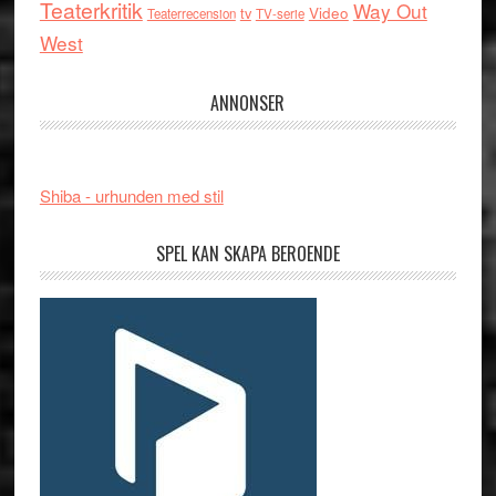
Teaterkritik
Way Out
tv
Video
Teaterrecension
TV-serie
West
ANNONSER
Shiba - urhunden med stil
SPEL KAN SKAPA BEROENDE