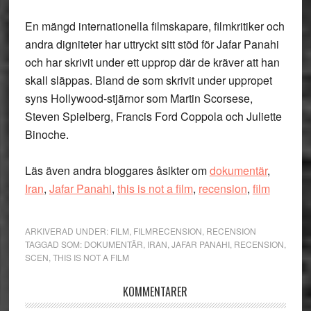
En mängd internationella filmskapare, filmkritiker och
andra digniteter har uttryckt sitt stöd för Jafar Panahi
och har skrivit under ett upprop där de kräver att han
skall släppas. Bland de som skrivit under uppropet
syns Hollywood-stjärnor som Martin Scorsese,
Steven Spielberg, Francis Ford Coppola och Juliette
Binoche.
Läs även andra bloggares åsikter om
dokumentär
,
Iran
,
Jafar Panahi
,
this is not a film
,
recension
,
film
ARKIVERAD UNDER:
FILM
,
FILMRECENSION
,
RECENSION
TAGGAD SOM:
DOKUMENTÄR
,
IRAN
,
JAFAR PANAHI
,
RECENSION
,
SCEN
,
THIS IS NOT A FILM
Läsarkommentarer
KOMMENTARER