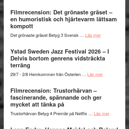
Believe
Grattis
nya
–
Shahab
Filmrecension: Det grönaste gräset –
titlar
Vrach
Mehrabi
en humoristisk och hjärtevarm lättsam
i
Frankenshtey
till
kompott
årets
–
Filmstadens
filmprogram
med
om
Det grönaste gräset Betyg 3 Svensk …
Läs mer
Kulturs
Fox
Filmrecension:
stipendium
Mulder
Det
Ystad Sweden Jazz Festival 2026 – I
och
grönaste
Delvis bortom genrens vidsträckta
Dana
gräset
terräng
Scully
–
om
29/7 - 2/8 Hemkommen från Österlen …
Läs mer
en
Ystad
humoristisk
Sweden
Filmrecension: Trustorhärvan –
och
Jazz
fascinerande, spännande och ger
hjärtevarm
Festival
mycket att tänka på
lättsam
2026
kompott
om
Trustorhärvan Betyg 4 Premiär på Netflix …
Läs mer
–
Filmrecens
I
Trustorhä