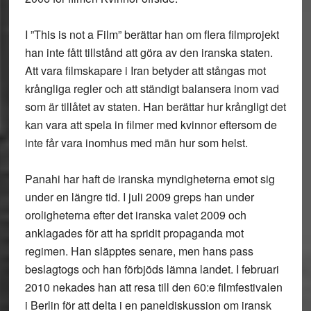
I ”This is not a Film” berättar han om flera filmprojekt
han inte fått tillstånd att göra av den iranska staten.
Att vara filmskapare i Iran betyder att stångas mot
krångliga regler och att ständigt balansera inom vad
som är tillåtet av staten. Han berättar hur krångligt det
kan vara att spela in filmer med kvinnor eftersom de
inte får vara inomhus med män hur som helst.
Panahi har haft de iranska myndigheterna emot sig
under en längre tid. I juli 2009 greps han under
oroligheterna efter det iranska valet 2009 och
anklagades för att ha spridit propaganda mot
regimen. Han släpptes senare, men hans pass
beslagtogs och han förbjöds lämna landet. I februari
2010 nekades han att resa till den 60:e filmfestivalen
i Berlin för att delta i en paneldiskussion om iransk