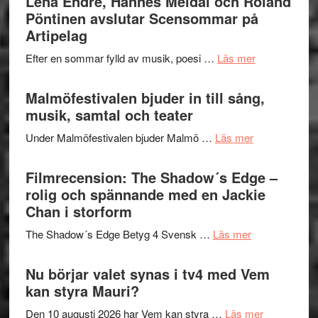
Lena Endre, Hannes Meidal och Roland
Delvis
–
Pöntinen avslutar Scensommar på
bortom
fascineran
Artipelag
genrens
spännand
vidsträckta
om
Efter en sommar fylld av musik, poesi …
Läs mer
och
terräng
Lena
ger
Endre,
Malmöfestivalen bjuder in till sång,
mycket
Hannes
musik, samtal och teater
att
Meidal
tänka
om
Under Malmöfestivalen bjuder Malmö …
Läs mer
och
på
Malmöfestiva
Roland
bjuder
Filmrecension: The Shadow´s Edge –
Pöntinen
in
rolig och spännande med en Jackie
avslutar
till
Chan i storform
Scensommar
sång,
på
om
The Shadow´s Edge Betyg 4 Svensk …
Läs mer
musik,
Artipelag
Filmrecension
samtal
The
Nu börjar valet synas i tv4 med Vem
och
Shadow
kan styra Mauri?
teater
´s
om
Den 10 augusti 2026 har Vem kan styra …
Läs mer