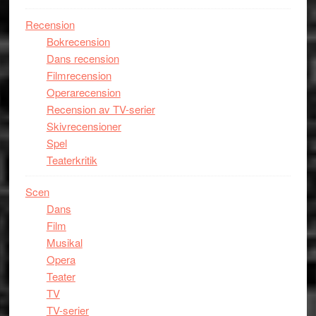
Recension
Bokrecension
Dans recension
Filmrecension
Operarecension
Recension av TV-serier
Skivrecensioner
Spel
Teaterkritik
Scen
Dans
Film
Musikal
Opera
Teater
TV
TV-serier