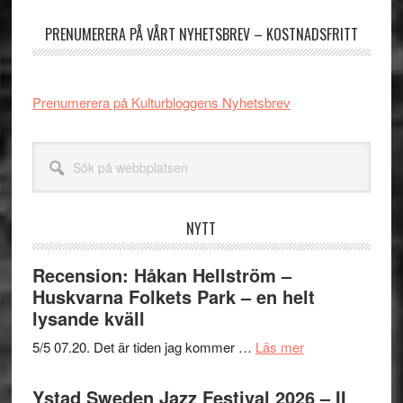
sidofält
PRENUMERERA PÅ VÅRT NYHETSBREV – KOSTNADSFRITT
Prenumerera på Kulturbloggens Nyhetsbrev
Sök
på
webbplatsen
NYTT
Recension: Håkan Hellström –
Huskvarna Folkets Park – en helt
lysande kväll
om
5/5 07.20. Det är tiden jag kommer …
Läs mer
Recension:
Håkan
Ystad Sweden Jazz Festival 2026 – II