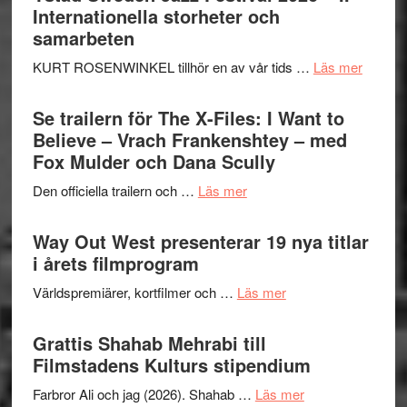
Hellström
Internationella storheter och
–
samarbeten
Huskvarna
om
KURT ROSENWINKEL tillhör en av vår tids …
Läs mer
Folkets
Ystad
Park
Swede
Se trailern för The X-Files: I Want to
–
Jazz
Believe – Vrach Frankenshtey – med
en
Festiva
Fox Mulder och Dana Scully
helt
2026
lysande
om
Den officiella trailern och …
Läs mer
–
kväll
Se
II
trailern
Way Out West presenterar 19 nya titlar
Internat
för
i årets filmprogram
storhet
The
och
om
Världspremiärer, kortfilmer och …
Läs mer
X-
samarb
Way
Files:
Out
Grattis Shahab Mehrabi till
I
West
Filmstadens Kulturs stipendium
Want
presenterar
to
om
Farbror Ali och jag (2026). Shahab …
Läs mer
19