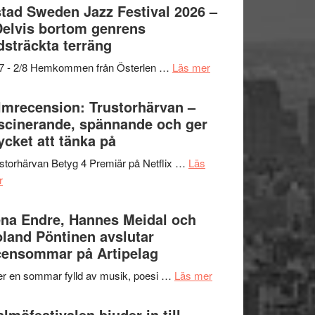
Det
tad Sweden Jazz Festival 2026 –
grönaste
Delvis bortom genrens
gräset
dsträckta terräng
–
om
/7 - 2/8 Hemkommen från Österlen …
Läs mer
en
Ystad
humoristisk
Sweden
lmrecension: Trustorhärvan –
och
Jazz
scinerande, spännande och ger
hjärtevarm
Festival
cket att tänka på
lättsam
2026
kompott
storhärvan Betyg 4 Premiär på Netflix …
Läs
–
om
r
I
Filmrecension:
Delvis
Trustorhärvan
na Endre, Hannes Meidal och
bortom
–
land Pöntinen avslutar
genrens
fascinerande,
ensommar på Artipelag
vidsträckta
spännande
terräng
om
er en sommar fylld av musik, poesi …
Läs mer
och
Lena
ger
Endre,
lmöfestivalen bjuder in till
mycket