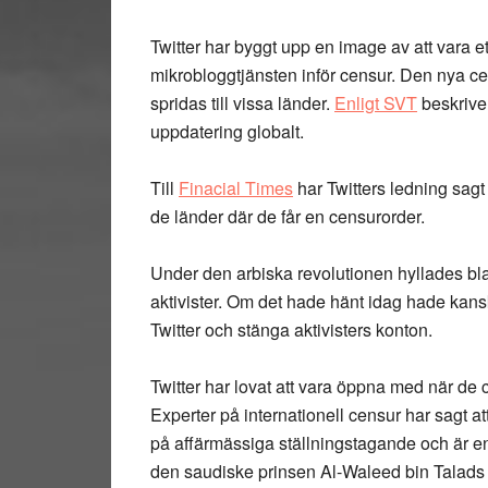
Twitter har byggt upp en image av att vara et
mikrobloggtjänsten inför censur. Den nya cen
spridas till vissa länder.
Enligt SVT
beskriver
uppdatering globalt.
Till
Finacial Times
har Twitters ledning sagt
de länder där de får en censurorder.
Under den arbiska revolutionen hyllades bla
aktivister. Om det hade hänt idag hade kan
Twitter och stänga aktivisters konton.
Twitter har lovat att vara öppna med när de c
Experter på internationell censur har sagt att
på affärmässiga ställningstagande och är 
den saudiske prinsen Al-Waleed bin Talads i