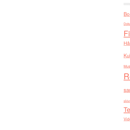
Bo
Dok
F
Hå
Kul
Mus
R
sa
skiv
Te
Vid