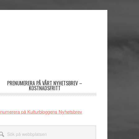
imärt
dofält
PRENUMERERA PÅ VÅRT NYHETSBREV –
KOSTNADSFRITT
numerera på Kulturbloggens Nyhetsbrev
k