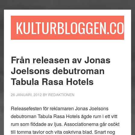
Hoppa
Hoppa
Hoppa
till
till
till
huvudinnehåll
det
sidfot
KULTURBLOGGEN.COM
primära
sidofältet
Från releasen av Jonas
Joelsons debutroman
Tabula Rasa Hotels
26 JANUARI, 2012
BY
REDAKTIONEN
Releasefesten för reklamaren Jonas Joelsons
debutroman Tabula Rasa Hotels ägde rum i ett vitt
rum som flödade av ljus. Associationerna går osökt
till tomma tavlor och vita oskrivna blad. Snart nog