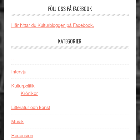
valet
och
FÖLJ OSS PÅ FACEBOOK
synas
spännande
i
med
Här hittar du Kulturbloggen på Facebook.
tv4
en
med
Jackie
KATEGORIER
Vem
Chan
kan
i
styra
..
storform
Mauri?
Intervju
Kulturpolitik
Krönikor
Litteratur och konst
Musik
Recension