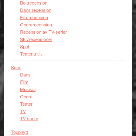
Bokrecension
Dans recension
Filmrecension
Operarecension
Recension av TV-serier
Skivrecensioner
Spel
Teaterkritik
Scen
Dans
Film
Musikal
Opera
Teater
TV
TV-serier
Toppnytt