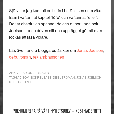
Själv har jag kommit en bit in i berättelsen som växer
fram i vartannat kapitel ”före” och vartannat ”efter”.
Det är absolut en spännande och annorlunda bok.
Joelson har en driven stil och upplägget gör att man
lockas att läsa vidare.
Läs även andra bloggares åsikter om
Jonas Joelson
,
debutroman
,
reklambranschen
ARKIVERAD UNDER:
SCEN
TAGGAD SOM:
BOKRELEASE
,
DEBUTROMAN
,
JONAS JOELSON
,
RELEASEFEST
Primärt
sidofält
PRENUMERERA PÅ VÅRT NYHETSBREV – KOSTNADSFRITT