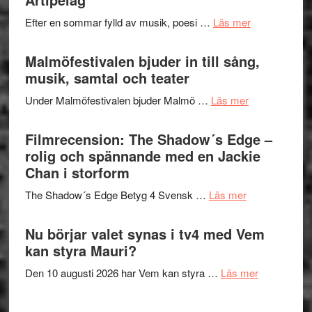
spännand
vidsträckta
om
Efter en sommar fylld av musik, poesi …
Läs mer
och
terräng
Lena
ger
Endre,
Malmöfestivalen bjuder in till sång,
mycket
Hannes
musik, samtal och teater
att
Meidal
tänka
om
Under Malmöfestivalen bjuder Malmö …
Läs mer
och
på
Malmöfestiva
Roland
bjuder
Filmrecension: The Shadow´s Edge –
Pöntinen
in
rolig och spännande med en Jackie
avslutar
till
Chan i storform
Scensommar
sång,
på
om
The Shadow´s Edge Betyg 4 Svensk …
Läs mer
musik,
Artipelag
Filmrecension
samtal
The
Nu börjar valet synas i tv4 med Vem
och
Shadow
kan styra Mauri?
teater
´s
om
Den 10 augusti 2026 har Vem kan styra …
Läs mer
Edge
Nu
–
börjar
rolig