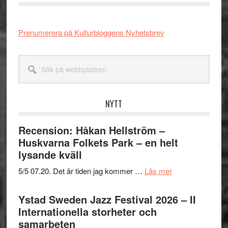
Prenumerera på Kulturbloggens Nyhetsbrev
Sök
på
webbplatsen
NYTT
Recension: Håkan Hellström –
Huskvarna Folkets Park – en helt
lysande kväll
om
5/5 07.20. Det är tiden jag kommer …
Läs mer
Recension:
Håkan
Ystad Sweden Jazz Festival 2026 – II
Hellström
Internationella storheter och
–
samarbeten