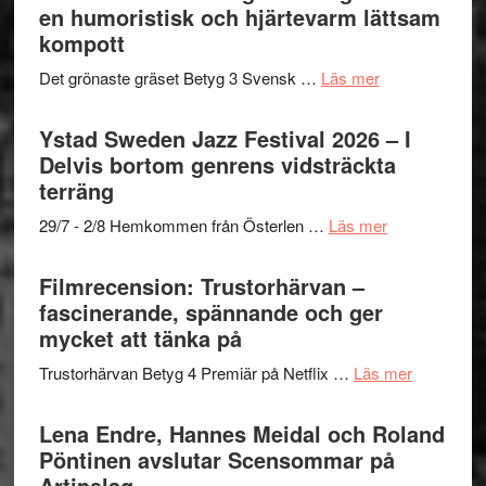
Mehrabi
en humoristisk och hjärtevarm lättsam
i
Frankenshtey
till
kompott
årets
–
Filmstadens
filmprogram
med
om
Det grönaste gräset Betyg 3 Svensk …
Läs mer
Kulturs
Fox
Filmrecension:
stipendium
Mulder
Det
Ystad Sweden Jazz Festival 2026 – I
och
grönaste
Delvis bortom genrens vidsträckta
Dana
gräset
terräng
Scully
–
om
29/7 - 2/8 Hemkommen från Österlen …
Läs mer
en
Ystad
humoristisk
Sweden
Filmrecension: Trustorhärvan –
och
Jazz
fascinerande, spännande och ger
hjärtevarm
Festival
mycket att tänka på
lättsam
2026
kompott
om
Trustorhärvan Betyg 4 Premiär på Netflix …
Läs mer
–
Filmrecens
I
Trustorhä
Lena Endre, Hannes Meidal och Roland
Delvis
–
Pöntinen avslutar Scensommar på
bortom
fascineran
Artipelag
genrens