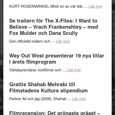
Huskvarna
om
KURT ROSENWINKEL tillhör en av vår tids …
Läs mer
Folkets
Ystad
Park
Swede
Se trailern för The X-Files: I Want to
–
Jazz
Believe – Vrach Frankenshtey – med
en
Festiva
Fox Mulder och Dana Scully
helt
2026
lysande
om
Den officiella trailern och …
Läs mer
–
kväll
Se
II
trailern
Way Out West presenterar 19 nya titlar
Internat
för
i årets filmprogram
storhet
The
och
om
Världspremiärer, kortfilmer och …
Läs mer
X-
samarb
Way
Files:
Out
Grattis Shahab Mehrabi till
I
West
Filmstadens Kulturs stipendium
Want
presenterar
to
om
Farbror Ali och jag (2026). Shahab …
Läs mer
19
Believe
Grattis
nya
–
Shahab
Filmrecension: Det grönaste gräset –
titlar
Vrach