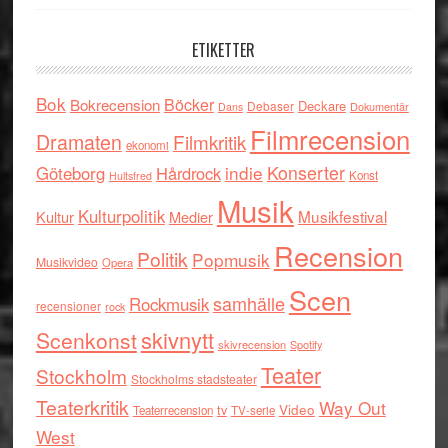
ETIKETTER
Bok
Böcker
Bokrecension
Deckare
Debaser
Dokumentär
Dans
Filmrecension
Dramaten
Filmkritik
ekonomi
indie
Konserter
Göteborg
Hårdrock
Konst
Hultsfred
Musik
Kulturpolitik
Musikfestival
Kultur
Medier
Recension
Politik
Popmusik
Musikvideo
Opera
Scen
samhälle
Rockmusik
recensioner
rock
skivnytt
Scenkonst
skivrecension
Spotify
Teater
Stockholm
Stockholms stadsteater
Teaterkritik
Way Out
tv
Video
Teaterrecension
TV-serie
West