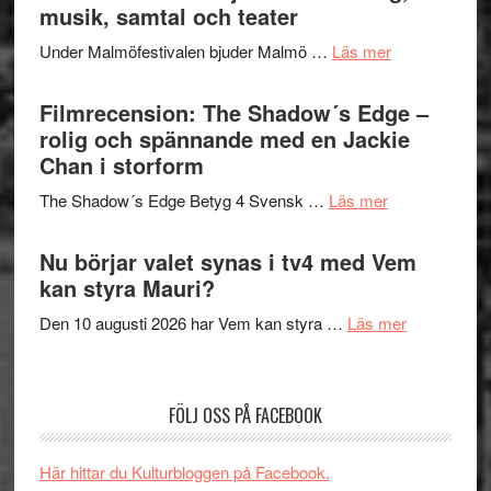
Hannes
musik, samtal och teater
att
Meidal
tänka
om
Under Malmöfestivalen bjuder Malmö …
Läs mer
och
på
Malmöfestiva
Roland
bjuder
Filmrecension: The Shadow´s Edge –
Pöntinen
in
rolig och spännande med en Jackie
avslutar
till
Chan i storform
Scensommar
sång,
på
om
The Shadow´s Edge Betyg 4 Svensk …
Läs mer
musik,
Artipelag
Filmrecension
samtal
The
Nu börjar valet synas i tv4 med Vem
och
Shadow
kan styra Mauri?
teater
´s
om
Den 10 augusti 2026 har Vem kan styra …
Läs mer
Edge
Nu
–
börjar
rolig
valet
och
FÖLJ OSS PÅ FACEBOOK
synas
spännande
i
med
Här hittar du Kulturbloggen på Facebook.
tv4
en