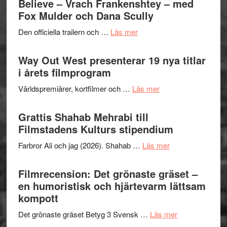
Believe – Vrach Frankenshtey – med
en
Festiva
Fox Mulder och Dana Scully
helt
2026
lysande
om
Den officiella trailern och …
Läs mer
–
kväll
Se
II
trailern
Way Out West presenterar 19 nya titlar
Internat
för
i årets filmprogram
storhet
The
och
om
Världspremiärer, kortfilmer och …
Läs mer
X-
samarb
Way
Files:
Out
Grattis Shahab Mehrabi till
I
West
Filmstadens Kulturs stipendium
Want
presenterar
to
om
Farbror Ali och jag (2026). Shahab …
Läs mer
19
Believe
Grattis
nya
–
Shahab
Filmrecension: Det grönaste gräset –
titlar
Vrach
Mehrabi
en humoristisk och hjärtevarm lättsam
i
Frankenshtey
till
kompott
årets
–
Filmstadens
filmprogram
med
om
Det grönaste gräset Betyg 3 Svensk …
Läs mer
Kulturs
Fox
Filmrecension: