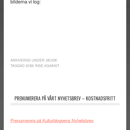
bilderna vi tog:
ARKIVERAD UNDER:
MUSIK
TAGGAD SOM:
RISE AGAINST
Primärt
sidofält
PRENUMERERA PÅ VÅRT NYHETSBREV – KOSTNADSFRITT
Prenumerera på Kulturbloggens Nyhetsbrev