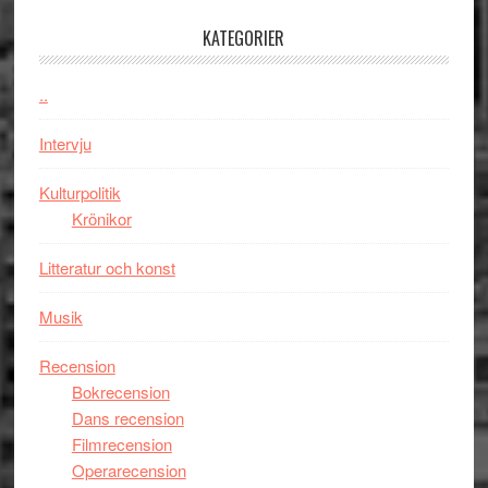
med
Jackie
KATEGORIER
Vem
Chan
kan
i
styra
..
storform
Mauri?
Intervju
Kulturpolitik
Krönikor
Litteratur och konst
Musik
Recension
Bokrecension
Dans recension
Filmrecension
Operarecension