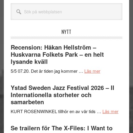
Sök
på
webbplatsen
NYTT
Recension: Håkan Hellström –
Huskvarna Folkets Park – en helt
lysande kväll
om
5/5 07.20. Det är tiden jag kommer …
Läs mer
Recension:
Håkan
Ystad Sweden Jazz Festival 2026 – II
Hellström
Internationella storheter och
–
samarbeten
Huskvarna
om
KURT ROSENWINKEL tillhör en av vår tids …
Läs mer
Folkets
Ystad
Park
Swede
Se trailern för The X-Files: I Want to
–
Jazz