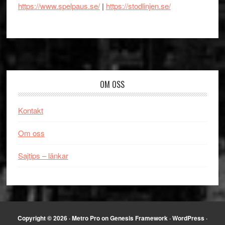
https://www.spelpaus.se/
|
https://stodlinjen.se/
Footer
OM OSS
Kontakt
Om oss
Sajtips – länkar
Copyright © 2026 ·
Metro Pro
on
Genesis Framework
·
WordPress
·