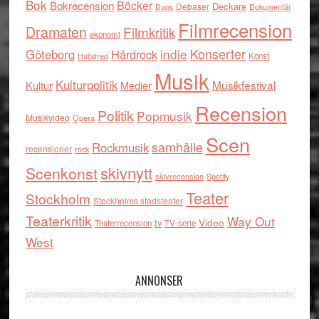
Bok
Böcker
Bokrecension
Deckare
Debaser
Dokumentär
Dans
Filmrecension
Dramaten
Filmkritik
ekonomi
indie
Konserter
Göteborg
Hårdrock
Konst
Hultsfred
Musik
Kulturpolitik
Musikfestival
Kultur
Medier
Recension
Politik
Popmusik
Musikvideo
Opera
Scen
samhälle
Rockmusik
recensioner
rock
skivnytt
Scenkonst
skivrecension
Spotify
Teater
Stockholm
Stockholms stadsteater
Teaterkritik
Way Out
tv
Video
Teaterrecension
TV-serie
West
ANNONSER