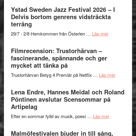
stipendium
Mulder
Det
Ystad Sweden Jazz Festival 2026 – I
och
grönaste
Delvis bortom genrens vidsträckta
Dana
gräset
terräng
Scully
–
om
29/7 - 2/8 Hemkommen från Österlen …
Läs mer
en
Ystad
humoristisk
Sweden
Filmrecension: Trustorhärvan –
och
Jazz
fascinerande, spännande och ger
hjärtevarm
Festival
mycket att tänka på
lättsam
2026
kompott
om
Trustorhärvan Betyg 4 Premiär på Netflix …
Läs mer
–
Filmrecens
I
Trustorhä
Lena Endre, Hannes Meidal och Roland
Delvis
–
Pöntinen avslutar Scensommar på
bortom
fascineran
Artipelag
genrens
spännand
vidsträckta
om
Efter en sommar fylld av musik, poesi …
Läs mer
och
terräng
Lena
ger
Endre,
Malmöfestivalen bjuder in till sång,
mycket