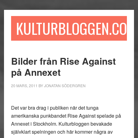
Hoppa
Hoppa
Hoppa
till
till
till
huvudinnehåll
det
sidfot
KULTURBLOGGEN.COM
primära
sidofältet
Bilder från Rise Against
på Annexet
20 MARS, 2011
BY
JONATAN SÖDERGREN
Det var bra drag i publiken när det tunga
amerikanska punkbandet Rise Against spelade på
Annexet i Stockholm. Kulturbloggen bevakade
självklart spelningen och här kommer några av