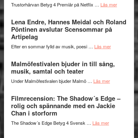
kompott
om
Trustorhärvan Betyg 4 Premiär på Netflix …
Läs mer
–
Filmrecens
I
Trustorhä
Lena Endre, Hannes Meidal och Roland
Delvis
–
Pöntinen avslutar Scensommar på
bortom
fascineran
Artipelag
genrens
spännand
vidsträckta
om
Efter en sommar fylld av musik, poesi …
Läs mer
och
terräng
Lena
ger
Endre,
Malmöfestivalen bjuder in till sång,
mycket
Hannes
musik, samtal och teater
att
Meidal
tänka
om
Under Malmöfestivalen bjuder Malmö …
Läs mer
och
på
Malmöfestiva
Roland
bjuder
Filmrecension: The Shadow´s Edge –
Pöntinen
in
rolig och spännande med en Jackie
avslutar
till
Chan i storform
Scensommar
sång,
på
om
The Shadow´s Edge Betyg 4 Svensk …
Läs mer
musik,
Artipelag
Filmrecension
samtal
The