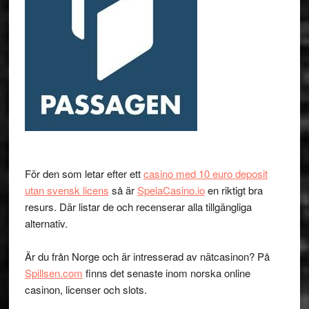
För den som letar efter ett
casino med 10 euro deposit
utan svensk licens
så är
SpelaCasino.io
en riktigt bra
resurs. Där listar de och recenserar alla tillgängliga
alternativ.
Är du från Norge och är intresserad av nätcasinon? På
Spillsen.com
finns det senaste inom norska online
casinon, licenser och slots.