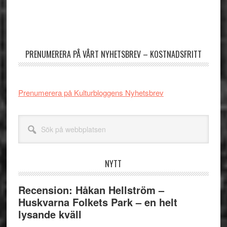
Primärt
sidofält
PRENUMERERA PÅ VÅRT NYHETSBREV – KOSTNADSFRITT
Prenumerera på Kulturbloggens Nyhetsbrev
Sök
på
webbplatsen
NYTT
Recension: Håkan Hellström –
Huskvarna Folkets Park – en helt
lysande kväll