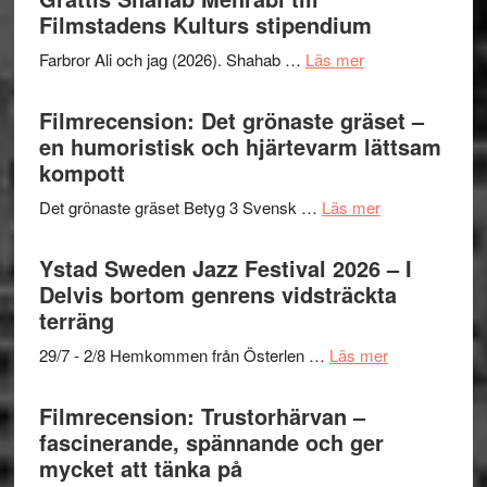
West
Filmstadens Kulturs stipendium
Want
presenterar
to
om
Farbror Ali och jag (2026). Shahab …
Läs mer
19
Believe
Grattis
nya
–
Shahab
Filmrecension: Det grönaste gräset –
titlar
Vrach
Mehrabi
en humoristisk och hjärtevarm lättsam
i
Frankenshtey
till
kompott
årets
–
Filmstadens
filmprogram
med
om
Det grönaste gräset Betyg 3 Svensk …
Läs mer
Kulturs
Fox
Filmrecension:
stipendium
Mulder
Det
Ystad Sweden Jazz Festival 2026 – I
och
grönaste
Delvis bortom genrens vidsträckta
Dana
gräset
terräng
Scully
–
om
29/7 - 2/8 Hemkommen från Österlen …
Läs mer
en
Ystad
humoristisk
Sweden
Filmrecension: Trustorhärvan –
och
Jazz
fascinerande, spännande och ger
hjärtevarm
Festival
mycket att tänka på
lättsam
2026