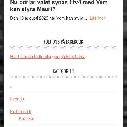
Nu börjar valet synas i tv4 med Vem
och
Shadow
kan styra Mauri?
teater
´s
om
Den 10 augusti 2026 har Vem kan styra …
Läs mer
Edge
Nu
–
börjar
rolig
valet
och
FÖLJ OSS PÅ FACEBOOK
synas
spännande
i
med
Här hittar du Kulturbloggen på Facebook.
tv4
en
med
Jackie
KATEGORIER
Vem
Chan
kan
i
styra
..
storform
Mauri?
Intervju
Kulturpolitik
Krönikor