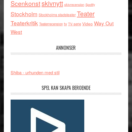
skivnytt
Scenkonst
skivrecension
Spotify
Teater
Stockholm
Stockholms stadsteater
Teaterkritik
Way Out
tv
Video
Teaterrecension
TV-serie
West
ANNONSER
Shiba - urhunden med stil
SPEL KAN SKAPA BEROENDE