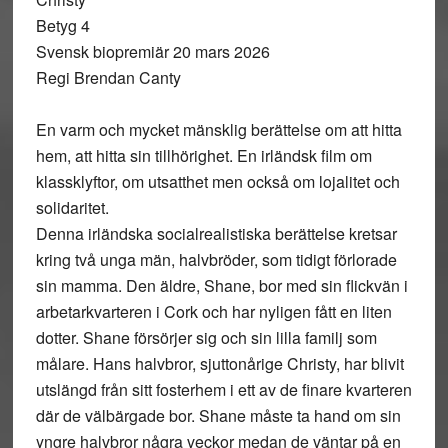
Betyg 4
Svensk biopremiär 20 mars 2026
Regi Brendan Canty
En varm och mycket mänsklig berättelse om att hitta
hem, att hitta sin tillhörighet. En irländsk film om
klassklyftor, om utsatthet men också om lojalitet och
solidaritet.
Denna irländska socialrealistiska berättelse kretsar
kring två unga män, halvbröder, som tidigt förlorade
sin mamma. Den äldre, Shane, bor med sin flickvän i
arbetarkvarteren i Cork och har nyligen fått en liten
dotter. Shane försörjer sig och sin lilla familj som
målare. Hans halvbror, sjuttonårige Christy, har blivit
utslängd från sitt fosterhem i ett av de finare kvarteren
där de välbärgade bor. Shane måste ta hand om sin
yngre halvbror några veckor medan de väntar på en