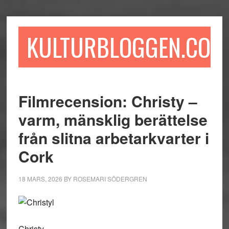
Hoppa
Hoppa
Hoppa
till
till
till
huvudinnehåll
det
sidfot
KULTURBLOGGEN.COM
primära
sidofältet
Filmrecension: Christy –
varm, mänsklig berättelse
från slitna arbetarkvarter i
Cork
18 MARS, 2026
BY
ROSEMARI SÖDERGREN
Christy