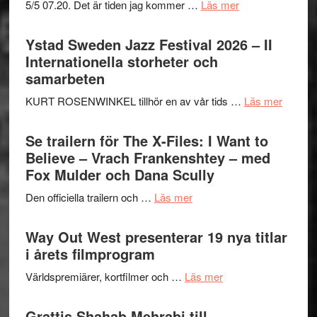
om
5/5 07.20. Det är tiden jag kommer …
Läs mer
Recension:
Håkan
Ystad Sweden Jazz Festival 2026 – II
Hellström
Internationella storheter och
–
samarbeten
Huskvarna
om
KURT ROSENWINKEL tillhör en av vår tids …
Läs mer
Folkets
Ystad
Park
Swede
Se trailern för The X-Files: I Want to
–
Jazz
Believe – Vrach Frankenshtey – med
en
Festiva
Fox Mulder och Dana Scully
helt
2026
lysande
om
Den officiella trailern och …
Läs mer
–
kväll
Se
II
trailern
Way Out West presenterar 19 nya titlar
Internat
för
i årets filmprogram
storhet
The
och
om
Världspremiärer, kortfilmer och …
Läs mer
X-
samarb
Way
Files:
Out
Grattis Shahab Mehrabi till
I