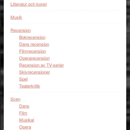
Litteratur och konst
Musik
Recension
Bokrecension
Dans recension
Filmrecension
Operarecension
Recension av TV-serier
Skivrecensioner
Spel
Teaterkritik
Scen
Dans
Film
Musikal
Opera