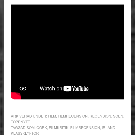
ARKIVERAD UNDER:
FILM
,
FILMRECENSION
,
RECENSION
,
SCEN
,
TOPPNYTT
TAGGAD SOM:
CORK
,
FILMKRITIK
,
FILMRECENSION
,
IRLAND
,
KLASSKLYFTOR