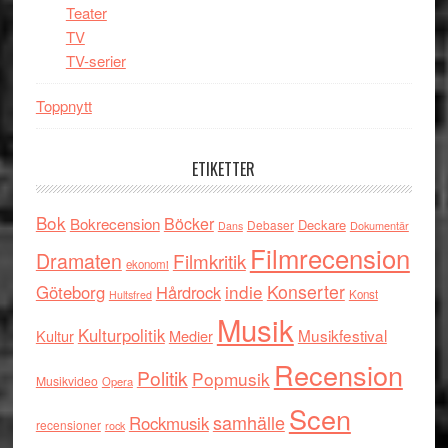
Teater
TV
TV-serier
Toppnytt
ETIKETTER
Bok
Böcker
Bokrecension
Deckare
Debaser
Dokumentär
Dans
Filmrecension
Dramaten
Filmkritik
ekonomi
indie
Konserter
Göteborg
Hårdrock
Konst
Hultsfred
Musik
Kulturpolitik
Musikfestival
Kultur
Medier
Recension
Politik
Popmusik
Musikvideo
Opera
Scen
samhälle
Rockmusik
recensioner
rock