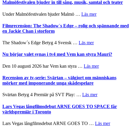
Endre,
Malmöfestivalen bjuder in till sång, musik, samtal och teater
mycket
Hannes
att
Meidal
om
Under Malmöfestivalen bjuder Malmö …
Läs mer
tänka
och
Malmöfestivalen
på
Roland
bjuder
Filmrecension: The Shadow´s Edge – rolig och spännande med
Pöntinen
in
en Jackie Chan i storform
avslutar
till
Scensommar
sång,
om
The Shadow´s Edge Betyg 4 Svensk …
Läs mer
på
musik,
Filmrecension:
Artipelag
samtal
The
Nu börjar valet synas i tv4 med Vem kan styra Mauri?
och
Shadow
teater
´s
om
Den 10 augusti 2026 har Vem kan styra …
Läs mer
Edge
Nu
–
börjar
Recension av tv-serie: Svärtan – välgjort om människans
rolig
valet
mörker med imponerande unga skådespelare
och
synas
spännande
i
om
Svärtan Betyg 4 Premiär på SVT Play: …
Läs mer
med
tv4
Recension
en
med
av
Lars Vegas långfilmsdebut ARNE GOES TO SPACE får
Jackie
Vem
tv-
världspremiär i Toronto
Chan
kan
serie:
i
styra
Svärtan
storform
om
Lars Vegas långfilmsdebut ARNE GOES TO …
Läs mer
Mauri?
–
Lars
välgjort