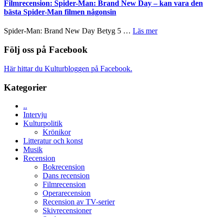
Vegas
Filmrecension: Spider-Man: Brand New Day – kan vara den
om
långfilmsde
bästa Spider-Man filmen någonsin
människans
ARNE
mörker
GOES
om
Spider-Man: Brand New Day Betyg 5 …
Läs mer
med
TO
Filmrecension:
imponerande
SPACE
Spider-
Följ oss på Facebook
unga
får
Man:
skådespelare
världspremi
Brand
Här hittar du Kulturbloggen på Facebook.
i
New
Toronto
Day
Kategorier
–
kan
..
vara
Intervju
den
Kulturpolitik
bästa
Krönikor
Spider-
Litteratur och konst
Man
Musik
filmen
Recension
någonsin
Bokrecension
Dans recension
Filmrecension
Operarecension
Recension av TV-serier
Skivrecensioner