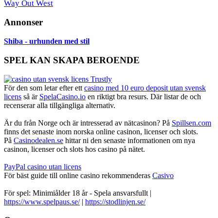
Way Out West
Annonser
Shiba - urhunden med stil
SPEL KAN SKAPA BEROENDE
För den som letar efter ett
casino med 10 euro deposit utan svensk
licens
så är
SpelaCasino.io
en riktigt bra resurs. Där listar de och
recenserar alla tillgängliga alternativ.
Är du från Norge och är intresserad av nätcasinon? På
Spillsen.com
finns det senaste inom norska online casinon, licenser och slots.
På
Casinodealen.se
hittar ni den senaste informationen om nya
casinon, licenser och slots hos casino på nätet.
PayPal casino utan licens
För bäst guide till online casino rekommenderas
Casivo
För spel: Minimiålder 18 år - Spela ansvarsfullt |
https://www.spelpaus.se/
|
https://stodlinjen.se/