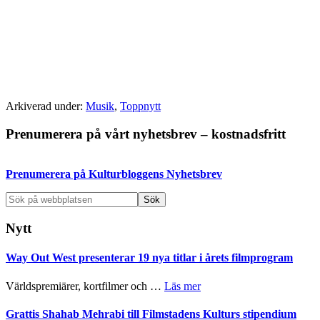
Arkiverad under:
Musik
,
Toppnytt
Primärt
Prenumerera på vårt nyhetsbrev – kostnadsfritt
sidofält
Prenumerera på Kulturbloggens Nyhetsbrev
Sök
på
webbplatsen
Nytt
Way Out West presenterar 19 nya titlar i årets filmprogram
om
Världspremiärer, kortfilmer och …
Läs mer
Way
Out
Grattis Shahab Mehrabi till Filmstadens Kulturs stipendium