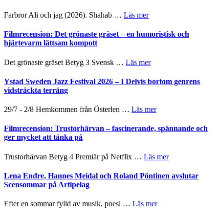
West
presenterar
om
Farbror Ali och jag (2026). Shahab …
Läs mer
19
Grattis
nya
Shahab
Filmrecension: Det grönaste gräset – en humoristisk och
titlar
Mehrabi
hjärtevarm lättsam kompott
i
till
årets
Filmstadens
om
Det grönaste gräset Betyg 3 Svensk …
Läs mer
filmprogram
Kulturs
Filmrecension:
stipendium
Det
Ystad Sweden Jazz Festival 2026 – I Delvis bortom genrens
grönaste
vidsträckta terräng
gräset
–
om
29/7 - 2/8 Hemkommen från Österlen …
Läs mer
en
Ystad
humoristisk
Sweden
Filmrecension: Trustorhärvan – fascinerande, spännande och
och
Jazz
ger mycket att tänka på
hjärtevarm
Festival
lättsam
2026
om
Trustorhärvan Betyg 4 Premiär på Netflix …
Läs mer
kompott
–
Filmrecension:
I
Trustorhärvan
Lena Endre, Hannes Meidal och Roland Pöntinen avslutar
Delvis
–
Scensommar på Artipelag
bortom
fascinerande,
genrens
spännande
om
Efter en sommar fylld av musik, poesi …
Läs mer
vidsträckta
och
Lena
terräng
ger