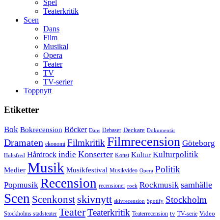
Spel
Teaterkritik
Scen
Dans
Film
Musikal
Opera
Teater
TV
TV-serier
Toppnytt
Etiketter
Bok
Bokrecension
Böcker
Deckare
Debaser
Dokumentär
Dans
Filmrecension
Dramaten
Filmkritik
Göteborg
ekonomi
Konserter
Hårdrock
indie
Kulturpolitik
Kultur
Konst
Hultsfred
Musik
Politik
Musikfestival
Medier
Musikvideo
Opera
Recension
samhälle
Popmusik
Rockmusik
recensioner
rock
Scen
skivnytt
Scenkonst
Stockholm
skivrecension
Spotify
Teater
Teaterkritik
Video
Stockholms stadsteater
tv
Teaterrecension
TV-serie