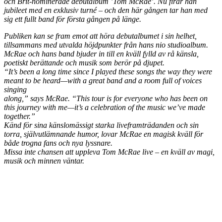
och Brit-nominerade debutalbum ’Tom McRae’. Nu firar han
jubileet med en exklusiv turné – och den här gången tar han med
sig ett fullt band för första gången på länge.
Publiken kan se fram emot att höra debutalbumet i sin helhet,
tillsammans med utvalda höjdpunkter från hans nio studioalbum.
McRae och hans band bjuder in till en kväll fylld av rå känsla,
poetiskt berättande och musik som berör på djupet.
“It’s been a long time since I played these songs the way they were
meant to be heard—with a great band and a room full of voices
singing
along,” says McRae. “This tour is for everyone who has been on
this journey with me—it’s a celebration of the music we’ve made
together.”
Känd för sina känslomässigt starka liveframträdanden och sin
torra, självutlämnande humor, lovar McRae en magisk kväll för
både trogna fans och nya lyssnare.
Missa inte chansen att uppleva Tom McRae live – en kväll av magi,
musik och minnen väntar.