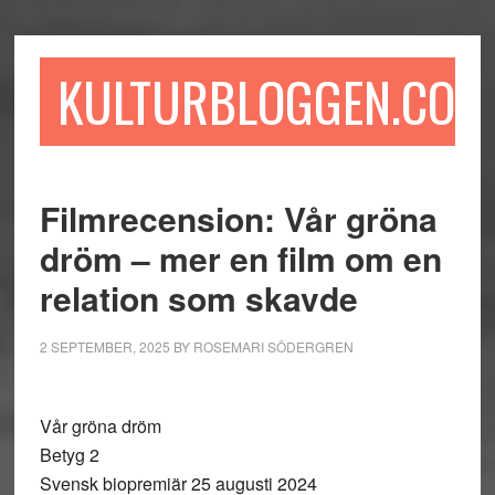
Hoppa
Hoppa
Hoppa
till
till
till
huvudinnehåll
det
sidfot
KULTURBLOGGEN.COM
primära
sidofältet
Filmrecension: Vår gröna
dröm – mer en film om en
relation som skavde
2 SEPTEMBER, 2025
BY
ROSEMARI SÖDERGREN
Vår gröna dröm
Betyg 2
Svensk biopremiär 25 augusti 2024