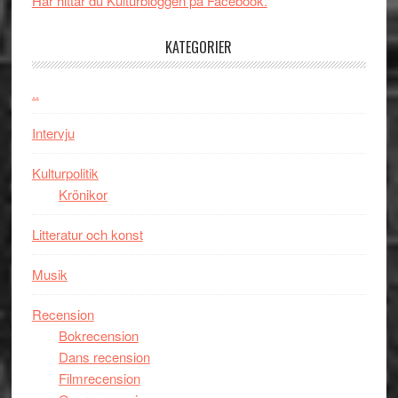
Här hittar du Kulturbloggen på Facebook.
Day
–
KATEGORIER
kan
vara
den
..
bästa
Intervju
Spider-
Man
Kulturpolitik
filmen
Krönikor
någonsin
Litteratur och konst
Musik
Recension
Bokrecension
Dans recension
Filmrecension