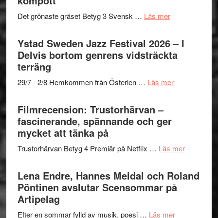
kompott
Filmstadens
filmprogram
om
Det grönaste gräset Betyg 3 Svensk …
Läs mer
Kulturs
Filmrecension:
stipendium
Det
Ystad Sweden Jazz Festival 2026 – I
grönaste
Delvis bortom genrens vidsträckta
gräset
terräng
–
om
29/7 - 2/8 Hemkommen från Österlen …
Läs mer
en
Ystad
humoristisk
Sweden
Filmrecension: Trustorhärvan –
och
Jazz
fascinerande, spännande och ger
hjärtevarm
Festival
mycket att tänka på
lättsam
2026
kompott
om
Trustorhärvan Betyg 4 Premiär på Netflix …
Läs mer
–
Filmrecens
I
Trustorhä
Lena Endre, Hannes Meidal och Roland
Delvis
–
Pöntinen avslutar Scensommar på
bortom
fascineran
Artipelag
genrens
spännand
vidsträckta
om
Efter en sommar fylld av musik, poesi …
Läs mer
och