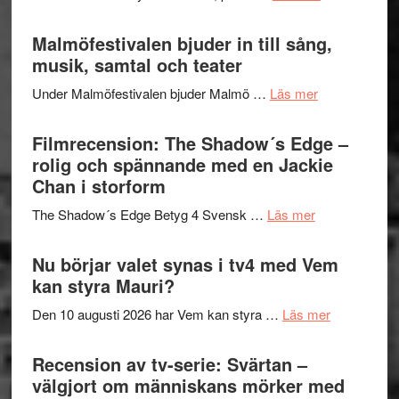
terräng
Lena
ger
Endre,
Malmöfestivalen bjuder in till sång,
mycket
Hannes
musik, samtal och teater
att
Meidal
tänka
om
Under Malmöfestivalen bjuder Malmö …
Läs mer
och
på
Malmöfestiva
Roland
bjuder
Filmrecension: The Shadow´s Edge –
Pöntinen
in
rolig och spännande med en Jackie
avslutar
till
Chan i storform
Scensommar
sång,
på
om
The Shadow´s Edge Betyg 4 Svensk …
Läs mer
musik,
Artipelag
Filmrecension
samtal
The
Nu börjar valet synas i tv4 med Vem
och
Shadow
kan styra Mauri?
teater
´s
om
Den 10 augusti 2026 har Vem kan styra …
Läs mer
Edge
Nu
–
börjar
Recension av tv-serie: Svärtan –
rolig
valet
välgjort om människans mörker med
och
synas