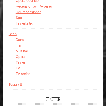
Operarecension
Recension av TV-serier
Skivrecensioner
Spel
Teaterkritik
Scen
Dans
Film
Musikal
Opera
Teater
TV
TV-serier
Toppnytt
ETIKETTER