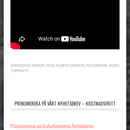
ARKIVERAD UNDER:
FILM
,
FILMRECENSION
,
RECENSION
,
SCEN
,
TOPPNYTT
Primärt
sidofält
PRENUMERERA PÅ VÅRT NYHETSBREV – KOSTNADSFRITT
Prenumerera på Kulturbloggens Nyhetsbrev