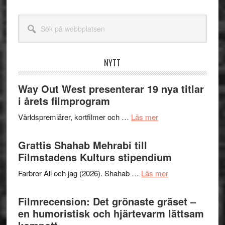
Sök
på
webbplatsen
NYTT
Way Out West presenterar 19 nya titlar
i årets filmprogram
om
Världspremiärer, kortfilmer och …
Läs mer
Way
Out
Grattis Shahab Mehrabi till
West
Filmstadens Kulturs stipendium
presenterar
om
Farbror Ali och jag (2026). Shahab …
Läs mer
19
Grattis
nya
Shahab
Filmrecension: Det grönaste gräset –
titlar
Mehrabi
en humoristisk och hjärtevarm lättsam
i
till
årets