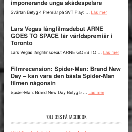
imponerande unga skådespelare
spännande
i
med
om
Svärtan Betyg 4 Premiär på SVT Play: …
Läs mer
tv4
en
Recension
med
Jackie
av
Lars Vegas långfilmsdebut ARNE
Vem
Chan
tv-
GOES TO SPACE får världspremiär i
kan
i
serie:
Toronto
styra
storform
Svärtan
Mauri?
om
Lars Vegas långfilmsdebut ARNE GOES TO …
Läs mer
–
Lars
välgjort
Vegas
Filmrecension: Spider-Man: Brand New
om
långfi
Day – kan vara den bästa Spider-Man
människans
ARNE
filmen någonsin
mörker
GOES
med
om
Spider-Man: Brand New Day Betyg 5 …
Läs mer
TO
imponerande
Filmrecension
SPAC
unga
Spider-
får
skådespelar
Man:
världs
FÖLJ OSS PÅ FACEBOOK
Brand
i
New
Toront