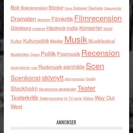
Bok
Böcker
Bokrecension
Deckare
Debaser
Dokumentär
Dans
Filmrecension
Dramaten
Filmkritik
ekonomi
indie
Konserter
Göteborg
Hårdrock
Konst
Hultsfred
Musik
Kulturpolitik
Musikfestival
Kultur
Medier
Recension
Politik
Popmusik
Musikvideo
Opera
Scen
samhälle
Rockmusik
recensioner
rock
skivnytt
Scenkonst
skivrecension
Spotify
Teater
Stockholm
Stockholms stadsteater
Teaterkritik
Way Out
tv
Video
Teaterrecension
TV-serie
West
ANNONSER