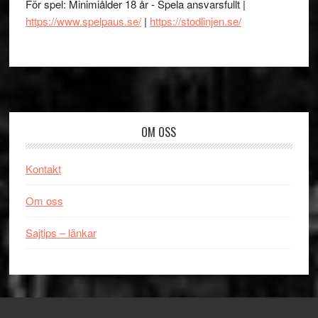
För spel: Minimiålder 18 år - Spela ansvarsfullt |
https://www.spelpaus.se/
|
https://stodlinjen.se/
Footer
OM OSS
Kontakt
Om oss
Sajtips – länkar