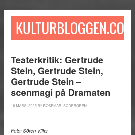
Hoppa
Hoppa
Hoppa
till
till
till
huvudinnehåll
det
sidfot
KULTURBLOGGEN.COM
primära
sidofältet
Teaterkritik: Gertrude
Stein, Gertrude Stein,
Gertrude Stein –
scenmagi på Dramaten
19 MARS, 2025
BY
ROSEMARI SÖDERGREN
Foto: Sören Vilks