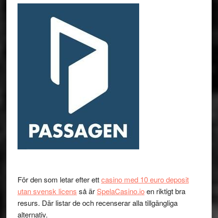
För den som letar efter ett
casino med 10 euro deposit
utan svensk licens
så är
SpelaCasino.io
en riktigt bra
resurs. Där listar de och recenserar alla tillgängliga
alternativ.