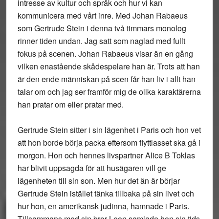
intresse av kultur och språk och hur vi kan
kommunicera med vårt inre. Med Johan Rabaeus
som Gertrude Stein i denna två timmars monolog
rinner tiden undan. Jag satt som naglad med fullt
fokus på scenen. Johan Rabaeus visar än en gång
vilken enastående skådespelare han är. Trots att han
är den ende människan på scen får han liv i allt han
talar om och jag ser framför mig de olika karaktärerna
han pratar om eller pratar med.
Gertrude Stein sitter i sin lägenhet i Paris och hon vet
att hon borde börja packa eftersom flyttlasset ska gå i
morgon. Hon och hennes livspartner Alice B Toklas
har blivit uppsagda för att husägaren vill ge
lägenheten till sin son. Men hur det än är börjar
Gertrude Stein istället tänka tillbaka på sin livet och
hur hon, en amerikansk judinna, hamnade i Paris.
Tillsammans med sin bror Leon samlade hon sin tids