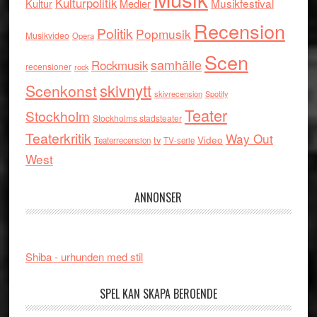
Kulturpolitik
Musikfestival
Kultur
Medier
Recension
Politik
Popmusik
Musikvideo
Opera
Scen
samhälle
Rockmusik
recensioner
rock
skivnytt
Scenkonst
skivrecension
Spotify
Teater
Stockholm
Stockholms stadsteater
Teaterkritik
Way Out
tv
Video
Teaterrecension
TV-serie
West
ANNONSER
Shiba - urhunden med stil
SPEL KAN SKAPA BEROENDE