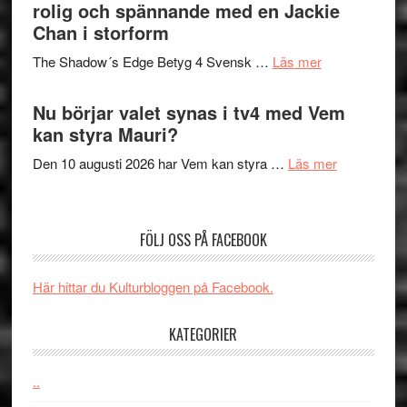
in
rolig och spännande med en Jackie
avslutar
till
Chan i storform
Scensommar
sång,
på
om
The Shadow´s Edge Betyg 4 Svensk …
Läs mer
musik,
Artipelag
Filmrecension
samtal
The
Nu börjar valet synas i tv4 med Vem
och
Shadow
kan styra Mauri?
teater
´s
om
Den 10 augusti 2026 har Vem kan styra …
Läs mer
Edge
Nu
–
börjar
rolig
valet
och
FÖLJ OSS PÅ FACEBOOK
synas
spännande
i
med
Här hittar du Kulturbloggen på Facebook.
tv4
en
med
Jackie
KATEGORIER
Vem
Chan
kan
i
styra
..
storform
Mauri?