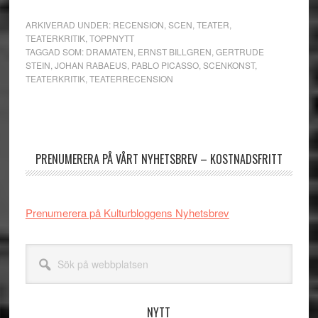
ARKIVERAD UNDER:
RECENSION
,
SCEN
,
TEATER
,
TEATERKRITIK
,
TOPPNYTT
TAGGAD SOM:
DRAMATEN
,
ERNST BILLGREN
,
GERTRUDE
STEIN
,
JOHAN RABAEUS
,
PABLO PICASSO
,
SCENKONST
,
TEATERKRITIK
,
TEATERRECENSION
Primärt
sidofält
PRENUMERERA PÅ VÅRT NYHETSBREV – KOSTNADSFRITT
Prenumerera på Kulturbloggens Nyhetsbrev
Sök
på
webbplatsen
NYTT