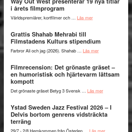
Way Out West presenterar 19 nya titlar
Internat
för
i årets filmprogram
storhet
The
och
om
Världspremiärer, kortfilmer och …
Läs mer
X-
samarb
Way
Files:
Out
Grattis Shahab Mehrabi till
I
West
Filmstadens Kulturs stipendium
Want
presenterar
to
om
Farbror Ali och jag (2026). Shahab …
Läs mer
19
Believe
Grattis
nya
–
Shahab
Filmrecension: Det grönaste gräset –
titlar
Vrach
Mehrabi
en humoristisk och hjärtevarm lättsam
i
Frankenshtey
till
kompott
årets
–
Filmstadens
filmprogram
med
om
Det grönaste gräset Betyg 3 Svensk …
Läs mer
Kulturs
Fox
Filmrecension:
stipendium
Mulder
Det
Ystad Sweden Jazz Festival 2026 – I
och
grönaste
Delvis bortom genrens vidsträckta
Dana
gräset
terräng
Scully
–
om
29/7 - 2/8 Hemkommen från Österlen …
Läs mer