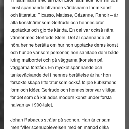
mest spännande blivande världsnamn inom konst
och litteratur. Picasso, Matisse, Cézanne, Renoir – är
alla konstnärer som Gertrude och hennes bror
upptäckte och gjorde kända. En del var också nära
vänner med Gertrude Stein. Det är spännande att
höra henne berätta om hur hon upptäcke deras konst
och hur de var som personer, hon samlade dem både
kring matbordet och på väggarna (konsten på
väggarna förstås). En mycket spännande och
tankeväckande del i hennes berättelse är hur hon
försökte skapa litteratur som också följde kubismens
form och idéer. Gertrude och hennes bror var viktiga
för det som då kallades modern konst under första
halvan av 1900-talet.
Johan Rabaeus strålar på scenen. Han är ensam
men fyller scenupplevelsen med en mängd olika