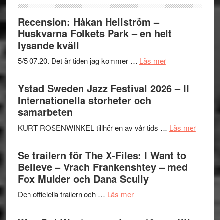
Recension: Håkan Hellström –
Huskvarna Folkets Park – en helt
lysande kväll
om
5/5 07.20. Det är tiden jag kommer …
Läs mer
Recension:
Håkan
Ystad Sweden Jazz Festival 2026 – II
Hellström
Internationella storheter och
–
samarbeten
Huskvarna
om
KURT ROSENWINKEL tillhör en av vår tids …
Läs mer
Folkets
Ystad
Park
Swede
Se trailern för The X-Files: I Want to
–
Jazz
Believe – Vrach Frankenshtey – med
en
Festiva
Fox Mulder och Dana Scully
helt
2026
lysande
om
Den officiella trailern och …
Läs mer
–
kväll
Se
II
trailern