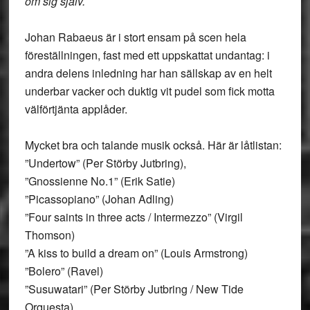
om sig själv.
Johan Rabaeus är i stort ensam på scen hela
föreställningen, fast med ett uppskattat undantag: i
andra delens inledning har han sällskap av en helt
underbar vacker och duktig vit pudel som fick motta
välförtjänta applåder.
Mycket bra och talande musik också. Här är låtlistan:
”Undertow” (Per Störby Jutbring),
”Gnossienne No.1” (Erik Satie)
”Picassopiano” (Johan Adling)
”Four saints in three acts / Intermezzo” (Virgil
Thomson)
”A kiss to build a dream on” (Louis Armstrong)
”Bolero” (Ravel)
”Susuwatari” (Per Störby Jutbring / New Tide
Orquesta)