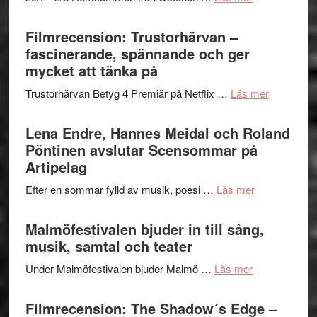
en
Ystad
humoristisk
Sweden
Filmrecension: Trustorhärvan –
och
Jazz
fascinerande, spännande och ger
hjärtevarm
Festival
mycket att tänka på
lättsam
2026
kompott
om
Trustorhärvan Betyg 4 Premiär på Netflix …
Läs mer
–
Filmrecens
I
Trustorhä
Lena Endre, Hannes Meidal och Roland
Delvis
–
Pöntinen avslutar Scensommar på
bortom
fascineran
Artipelag
genrens
spännand
vidsträckta
om
Efter en sommar fylld av musik, poesi …
Läs mer
och
terräng
Lena
ger
Endre,
Malmöfestivalen bjuder in till sång,
mycket
Hannes
musik, samtal och teater
att
Meidal
tänka
om
Under Malmöfestivalen bjuder Malmö …
Läs mer
och
på
Malmöfestiva
Roland
bjuder
Filmrecension: The Shadow´s Edge –
Pöntinen