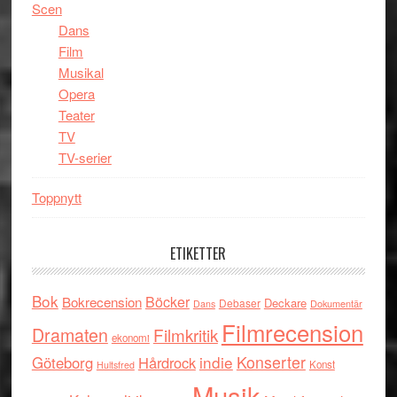
Scen
Dans
Film
Musikal
Opera
Teater
TV
TV-serier
Toppnytt
ETIKETTER
Bok
Böcker
Bokrecension
Deckare
Debaser
Dokumentär
Dans
Filmrecension
Dramaten
Filmkritik
ekonomi
indie
Konserter
Göteborg
Hårdrock
Konst
Hultsfred
Musik