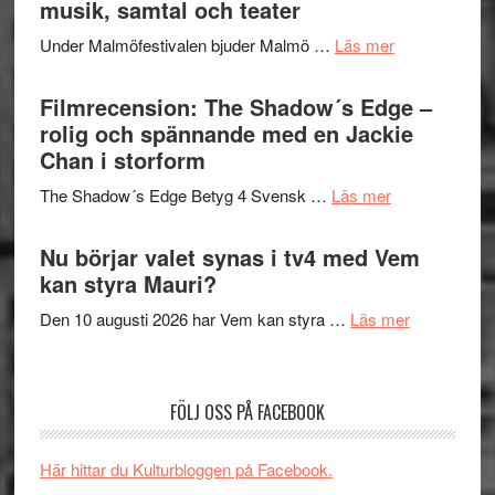
musik, samtal och teater
att
Meidal
tänka
om
Under Malmöfestivalen bjuder Malmö …
Läs mer
och
på
Malmöfestiva
Roland
bjuder
Filmrecension: The Shadow´s Edge –
Pöntinen
in
rolig och spännande med en Jackie
avslutar
till
Chan i storform
Scensommar
sång,
på
om
The Shadow´s Edge Betyg 4 Svensk …
Läs mer
musik,
Artipelag
Filmrecension
samtal
The
Nu börjar valet synas i tv4 med Vem
och
Shadow
kan styra Mauri?
teater
´s
om
Den 10 augusti 2026 har Vem kan styra …
Läs mer
Edge
Nu
–
börjar
rolig
valet
och
FÖLJ OSS PÅ FACEBOOK
synas
spännande
i
med
Här hittar du Kulturbloggen på Facebook.
tv4
en