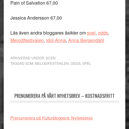
Pain of Salvation 67,00
Jessica Andersson 67,00
Läs även andra bloggares åsikter om
spel
,
odds
,
Melodifestivalen
,
idol-Anna
,
Anna Bergendahl
ARKIVERAD UNDER:
SCEN
TAGGAD SOM:
MELODIFESTIVALEN
,
ODDS
,
SPEL
Primärt
sidofält
PRENUMERERA PÅ VÅRT NYHETSBREV – KOSTNADSFRITT
Prenumerera på Kulturbloggens Nyhetsbrev