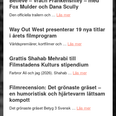
Believe – Vrach Frankenshtey – med
Festiva
Fox Mulder och Dana Scully
helt
2026
lysande
om
Den officiella trailern och …
Läs mer
–
kväll
Se
II
trailern
Way Out West presenterar 19 nya titlar
Internat
för
i årets filmprogram
storhet
The
och
om
Världspremiärer, kortfilmer och …
Läs mer
X-
samarb
Way
Files:
Out
Grattis Shahab Mehrabi till
I
West
Filmstadens Kulturs stipendium
Want
presenterar
to
om
Farbror Ali och jag (2026). Shahab …
Läs mer
19
Believe
Grattis
nya
–
Shahab
Filmrecension: Det grönaste gräset –
titlar
Vrach
Mehrabi
en humoristisk och hjärtevarm lättsam
i
Frankenshtey
till
kompott
årets
–
Filmstadens
filmprogram
med
om
Det grönaste gräset Betyg 3 Svensk …
Läs mer
Kulturs
Fox
Filmrecension:
stipendium