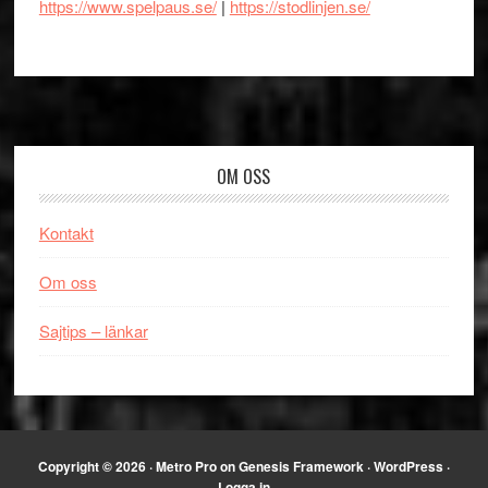
https://www.spelpaus.se/
|
https://stodlinjen.se/
Footer
OM OSS
Kontakt
Om oss
Sajtips – länkar
Copyright © 2026 ·
Metro Pro
on
Genesis Framework
·
WordPress
·
Logga in