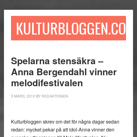
Hoppa
Hoppa
Hoppa
till
till
till
huvudinnehåll
det
sidfot
KULTURBLOGGEN.COM
primära
sidofältet
Spelarna stensäkra –
Anna Bergendahl vinner
melodifestivalen
3 MARS, 2010
BY
REDAKTIONEN
Kulturbloggen skrev om det för några dagar sedan
redan: mycket pekar på att idol-Anna vinner den