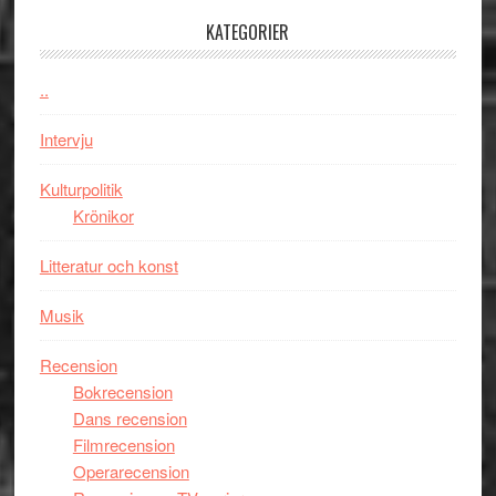
med
Jackie
KATEGORIER
Vem
Chan
kan
i
styra
..
storform
Mauri?
Intervju
Kulturpolitik
Krönikor
Litteratur och konst
Musik
Recension
Bokrecension
Dans recension
Filmrecension
Operarecension