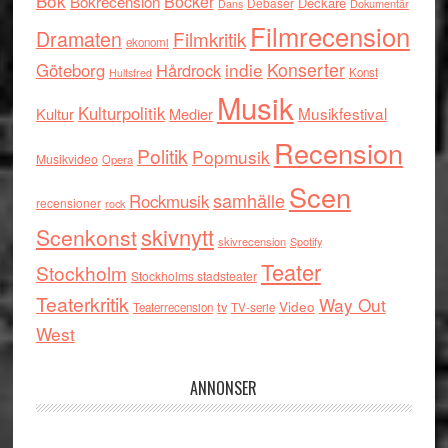
Bok
Böcker
Bokrecension
Deckare
Debaser
Dokumentär
Dans
Filmrecension
Dramaten
Filmkritik
ekonomi
indie
Konserter
Göteborg
Hårdrock
Konst
Hultsfred
Musik
Kulturpolitik
Musikfestival
Kultur
Medier
Recension
Politik
Popmusik
Musikvideo
Opera
Scen
samhälle
Rockmusik
recensioner
rock
skivnytt
Scenkonst
skivrecension
Spotify
Teater
Stockholm
Stockholms stadsteater
Teaterkritik
Way Out
tv
Video
Teaterrecension
TV-serie
West
ANNONSER