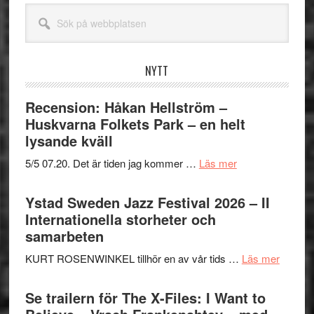
Sök
på
webbplatsen
NYTT
Recension: Håkan Hellström –
Huskvarna Folkets Park – en helt
lysande kväll
om
5/5 07.20. Det är tiden jag kommer …
Läs mer
Recension:
Håkan
Ystad Sweden Jazz Festival 2026 – II
Hellström
Internationella storheter och
–
samarbeten
Huskvarna
om
KURT ROSENWINKEL tillhör en av vår tids …
Läs mer
Folkets
Ystad
Park
Swede
Se trailern för The X-Files: I Want to
–
Jazz
en