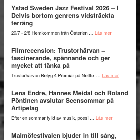
Mulder
Det
Ystad Sweden Jazz Festival 2026 – I
och
grönaste
Delvis bortom genrens vidsträckta
Dana
gräset
terräng
Scully
–
om
29/7 - 2/8 Hemkommen från Österlen …
Läs mer
en
Ystad
humoristisk
Sweden
Filmrecension: Trustorhärvan –
och
Jazz
fascinerande, spännande och ger
hjärtevarm
Festival
mycket att tänka på
lättsam
2026
kompott
om
Trustorhärvan Betyg 4 Premiär på Netflix …
Läs mer
–
Filmrecens
I
Trustorhä
Lena Endre, Hannes Meidal och Roland
Delvis
–
Pöntinen avslutar Scensommar på
bortom
fascineran
Artipelag
genrens
spännand
vidsträckta
om
Efter en sommar fylld av musik, poesi …
Läs mer
och
terräng
Lena
ger
Endre,
Malmöfestivalen bjuder in till sång,
mycket
Hannes