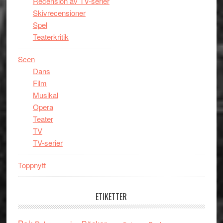
Recension av TV-serier
Skivrecensioner
Spel
Teaterkritik
Scen
Dans
Film
Musikal
Opera
Teater
TV
TV-serier
Toppnytt
ETIKETTER