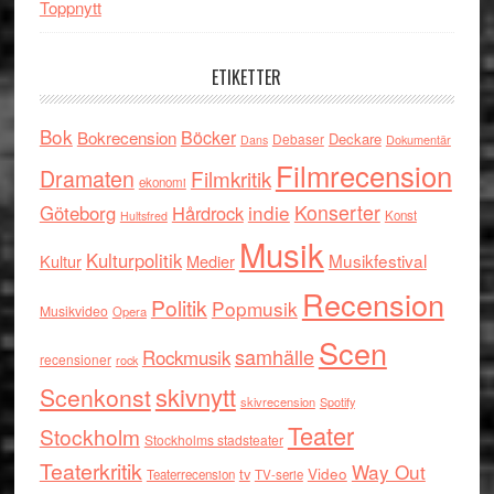
Toppnytt
ETIKETTER
Bok
Böcker
Bokrecension
Deckare
Debaser
Dokumentär
Dans
Filmrecension
Dramaten
Filmkritik
ekonomi
indie
Konserter
Göteborg
Hårdrock
Konst
Hultsfred
Musik
Kulturpolitik
Musikfestival
Kultur
Medier
Recension
Politik
Popmusik
Musikvideo
Opera
Scen
samhälle
Rockmusik
recensioner
rock
skivnytt
Scenkonst
skivrecension
Spotify
Teater
Stockholm
Stockholms stadsteater
Teaterkritik
Way Out
tv
Video
Teaterrecension
TV-serie