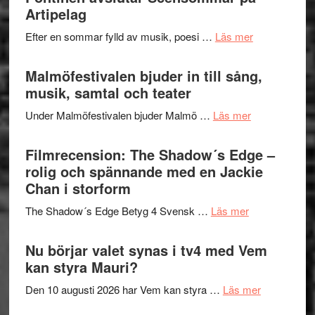
fascineran
Artipelag
genrens
spännand
vidsträckta
om
Efter en sommar fylld av musik, poesi …
Läs mer
och
terräng
Lena
ger
Endre,
Malmöfestivalen bjuder in till sång,
mycket
Hannes
musik, samtal och teater
att
Meidal
tänka
om
Under Malmöfestivalen bjuder Malmö …
Läs mer
och
på
Malmöfestiva
Roland
bjuder
Filmrecension: The Shadow´s Edge –
Pöntinen
in
rolig och spännande med en Jackie
avslutar
till
Chan i storform
Scensommar
sång,
på
om
The Shadow´s Edge Betyg 4 Svensk …
Läs mer
musik,
Artipelag
Filmrecension
samtal
The
Nu börjar valet synas i tv4 med Vem
och
Shadow
kan styra Mauri?
teater
´s
om
Den 10 augusti 2026 har Vem kan styra …
Läs mer
Edge
Nu
–