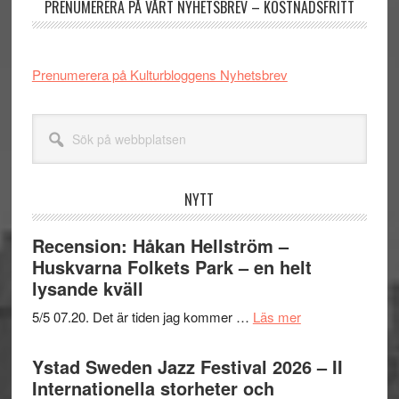
PRENUMERERA PÅ VÅRT NYHETSBREV – KOSTNADSFRITT
Prenumerera på Kulturbloggens Nyhetsbrev
Sök
på
webbplatsen
NYTT
Recension: Håkan Hellström –
Huskvarna Folkets Park – en helt
lysande kväll
om
5/5 07.20. Det är tiden jag kommer …
Läs mer
Recension:
Håkan
Ystad Sweden Jazz Festival 2026 – II
Hellström
Internationella storheter och