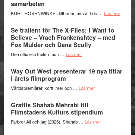
–
samarbeten
Huskvarna
om
KURT ROSENWINKEL tillhör en av vår tids …
Läs mer
Folkets
Ystad
Park
Swede
Se trailern för The X-Files: I Want to
–
Jazz
Believe – Vrach Frankenshtey – med
en
Festiva
Fox Mulder och Dana Scully
helt
2026
lysande
om
Den officiella trailern och …
Läs mer
–
kväll
Se
II
trailern
Way Out West presenterar 19 nya titlar
Internat
för
i årets filmprogram
storhet
The
och
om
Världspremiärer, kortfilmer och …
Läs mer
X-
samarb
Way
Files:
Out
Grattis Shahab Mehrabi till
I
West
Filmstadens Kulturs stipendium
Want
presenterar
to
om
Farbror Ali och jag (2026). Shahab …
Läs mer
19
Believe
Grattis
nya
–