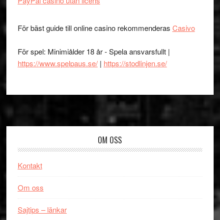
PayPal casino utan licens
För bäst guide till online casino rekommenderas
Casivo
För spel: Minimiålder 18 år - Spela ansvarsfullt |
https://www.spelpaus.se/
|
https://stodlinjen.se/
Footer
OM OSS
Kontakt
Om oss
Sajtips – länkar