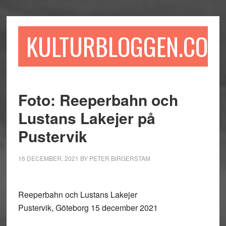
Hoppa
Hoppa
Hoppa
till
till
till
huvudinnehåll
det
sidfot
KULTURBLOGGEN.COM
primära
sidofältet
Foto: Reeperbahn och
Lustans Lakejer på
Pustervik
16 DECEMBER, 2021
BY
PETER BIRGERSTAM
Reeperbahn och Lustans Lakejer
Pustervik, Göteborg 15 december 2021