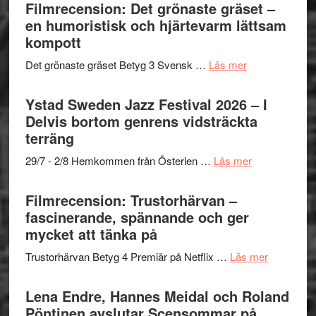
Shahab
Filmrecension: Det grönaste gräset –
titlar
Vrach
Mehrabi
en humoristisk och hjärtevarm lättsam
i
Frankenshtey
till
kompott
årets
–
Filmstadens
filmprogram
med
om
Det grönaste gräset Betyg 3 Svensk …
Läs mer
Kulturs
Fox
Filmrecension:
stipendium
Mulder
Det
Ystad Sweden Jazz Festival 2026 – I
och
grönaste
Delvis bortom genrens vidsträckta
Dana
gräset
terräng
Scully
–
om
29/7 - 2/8 Hemkommen från Österlen …
Läs mer
en
Ystad
humoristisk
Sweden
Filmrecension: Trustorhärvan –
och
Jazz
fascinerande, spännande och ger
hjärtevarm
Festival
mycket att tänka på
lättsam
2026
kompott
om
Trustorhärvan Betyg 4 Premiär på Netflix …
Läs mer
–
Filmrecens
I
Trustorhä
Lena Endre, Hannes Meidal och Roland
Delvis
–
Pöntinen avslutar Scensommar på
bortom