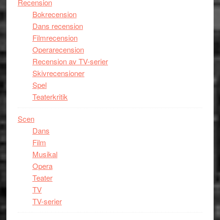
Recension
Bokrecension
Dans recension
Filmrecension
Operarecension
Recension av TV-serier
Skivrecensioner
Spel
Teaterkritik
Scen
Dans
Film
Musikal
Opera
Teater
TV
TV-serier