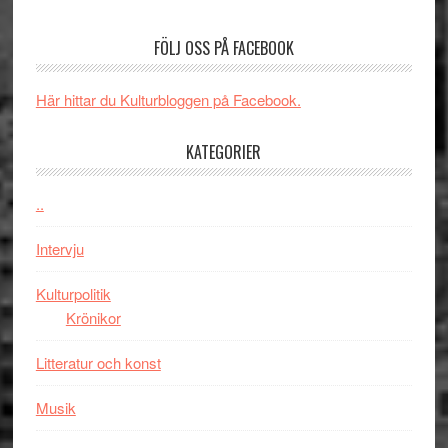
börjar
rolig
valet
och
FÖLJ OSS PÅ FACEBOOK
synas
spännande
i
med
Här hittar du Kulturbloggen på Facebook.
tv4
en
med
Jackie
KATEGORIER
Vem
Chan
kan
i
styra
..
storform
Mauri?
Intervju
Kulturpolitik
Krönikor
Litteratur och konst
Musik